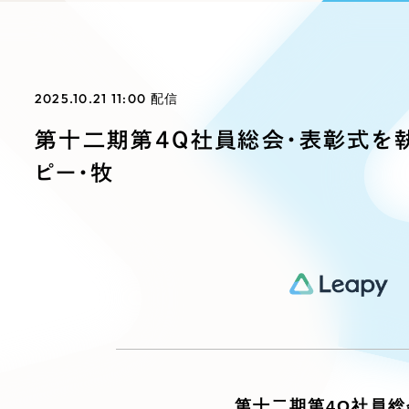
ブランディング（ロゴ・印刷物）
ブランディング支援
・プロジェクト
広報ブログ
（90件）
／
マーケティング代行
リーピーの取り組みに関するお知らせ・イベントの様子を
策によるアクセス獲得、反響獲得などの"Webマーケティン
その他
（1件）
オプションサービス
代表ブログ
などのオフライン領域のマーケティングまでまるっと代行
2025.10.21 11:00
配信
代表川口が経営・Web戦略・地方創生に関する情報を発
お客様インタビュー
メールマガジンアーカイブ
第十二期第4Q社員総会・表彰式を
過去に配信したメールマガジンのアーカイブ
ピー・牧
制作実績
すべて
（624件）
コーポレート・企業サイト
（278件
ブランドサイト・サービスサイト
（
求人・採用サイト
（61件）
ECサイト（オンラインショップ）
（
ポータルサイト・メディアサイト
（
LP（ランディングページ）
（28件）
第十二期第4Q社員総