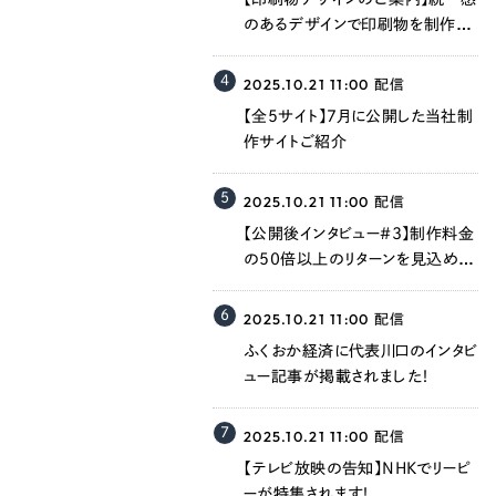
058-215-00
のあるデザインで印刷物を制作し
24時間受付
ます！
4
2025.10.21 11:00
配信
【全5サイト】7月に公開した当社制
無料で課題整理を依頼する
作サイトご紹介
5
資料請求する
2025.10.21 11:00
配信
【公開後インタビュー＃3】制作料金
の50倍以上のリターンを見込める
のでは
6
2025.10.21 11:00
配信
ふくおか経済に代表川口のインタビ
ュー記事が掲載されました！
7
2025.10.21 11:00
配信
【テレビ放映の告知】NHKでリーピ
ーが特集されます！