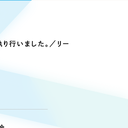
Pace
／
クラウド型工数管理ツール
日報ツールで案件ごとの営業利益をリアルタイムに可視化
発信
信
執り行いました。／リー
）
85件）
43件）
39件）
会、