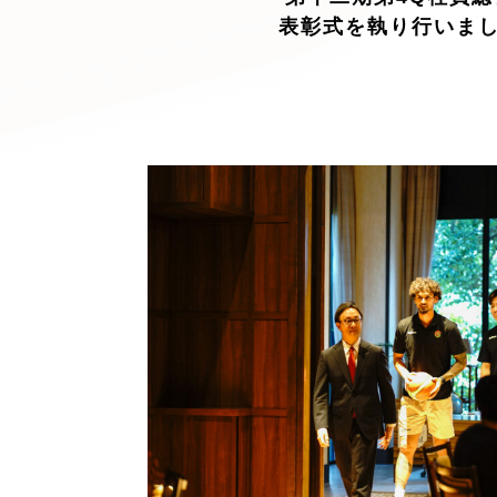
キャンペーン・プロモーションサイ
表彰式を執り行いま
ブランディング（ロゴ・印刷物）
（
その他
（1件）
Outsourcin
アウトソーシング（代行支援
リープ・プロジェクト
「反響強化」を目的としたマー
リープ・リクルーティング
「採用強化」を目的とした採用
その他のサービス