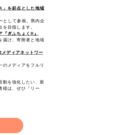
ス」を起点とした地域
ナーとして参画。県内企
出を目指します。
ア『ぎふちょく®』
を届け、寄附者と地域
42メディアネットワー
一のメディアをフルリ
活動を強化したい、新
者様は、ぜひ『リー