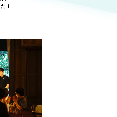
ト
（12件）
した！
90件）
g
）
ケティング代行
業務代行