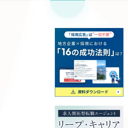
リープ
SEO対
グ"から、
広報支援