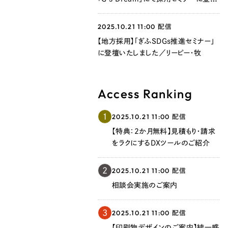
いたしました／リーピー・牧
2025.10.21 11:00
配信
【地方採用】「ぎふSDGs推進セミナー」
に登壇いたしました／リーピー・牧
Access Ranking
Contact Us
1
2025.10.21 11:00
配信
【特典：2か月無料】見積もり・請求
をラクにするDXツールのご紹介
初めてのサイト制作で何をすればいいかお困りのお
現状の課題抽出やサイトの目的の整理、サイトコン
2
2025.10.21 11:00
配信
せください。もちろん、Web集客の戦略設計を具現
相談会実施のご案内
イン、機能面までご提案します。
3
2025.10.21 11:00
配信
【印刷物デザインのご案内】統一感