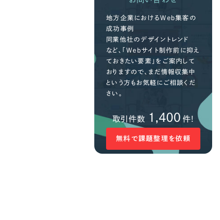
地方企業におけるWeb集客の
成功事例
同業他社のデザイントレンド
など、「Webサイト制作前に抑え
ておきたい要素」をご案内して
おりますので、まだ情報収集中
という方もお気軽にご相談くだ
さい。
1,400
取引件数
件!
無料で課題整理を依頼