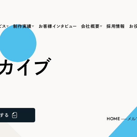
ビス
制作実績
お客様インタビュー
会社概要
採用情報
お
Web Produ
すべて
（624件）
カイブ
コーポレート・企業サイト
（278件）
リーピーがわかる資料３点セット
bサイト制作
ブランドサイト・サービスサイト
リーピーが選ばれる理由
（85件）
リーピーのWebサイト制作・会社概要・サービスがわかる
会社概要
の中か
ご紹介し
求人・採用サイト
お役立ち資料
（61件）
Webサイト制作
ポレートサイト制作
採用サイト制作
代表挨拶
SDG
すぐに使える資料をダウンロード
ECサイト（オンラインショップ）
（43件）
コーポレートサイト制作
サイト制作
ブランドサイト制作
ポータルサイト・メディアサイト
メディア掲載・取材依頼
新着情
（39件）
する
採用サイト制作
HOME
メル
LP（ランディングページ）
（28件）
よくある質問
ト
ECサイト制作
リーピーブログ
採用情報
キャンペーン・プロモーションサイト
（1
ブランドサイト制作
Webデザイン・Webマーケティングに関する情報を発信