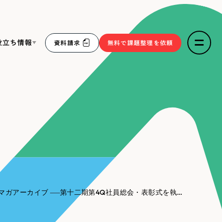
役立ち情報
資料請求
無料で課題整理を依頼
ce
リープ・リクルーティング
／
採用業務代行
求人票作成・面接など各種業務代行、採用の仕組み作り支
３点セット
援
リープ・キャリア
／
人材紹介サービス
sへの取り組み
完全成功報酬型のスカウト型ハイクラス人材紹介（岐阜・愛
知）
報
マガアーカイブ
第十二期第4Q社員総会・表彰式を執り行いました。／リーピー・牧
2件）