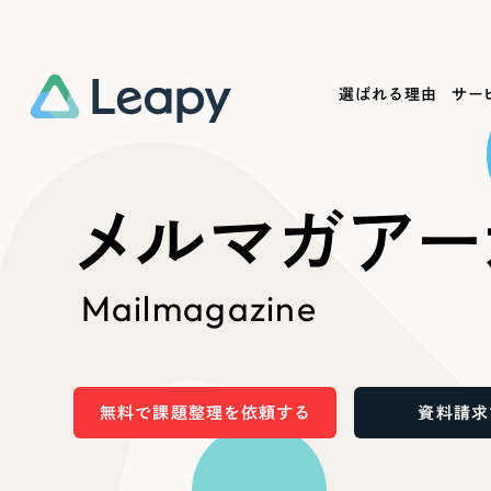
選ばれる理由
サー
Service
Works
Company
Useful
メルマガアー
サービス紹介
制作実績
会社概要
お役立ち情報
We
Mailmagazine
一過性の広告に頼らず、
全国1,400社以上の支援実績
可能性をひらくデザインで
リーピーによるお役立ち情報を
コー
「仕組み」と「ノウハウ」を残す資産型DX
ら
しあわせな毎日をつくる
ます
支援をご提供します
実績の一部をご紹介します
EC
無料で課題整理を依頼する
資料請求
?
ブックマークしたサイ