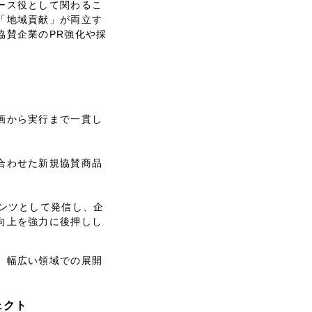
ース役として関わるこ
「地域貢献」が両立す
協賛企業のPR強化や採
画から実行まで一貫し
合わせた新規協賛商品
テンツとして発信し、企
向上を強力に後押しし
、幅広い領域での展開
ェクト