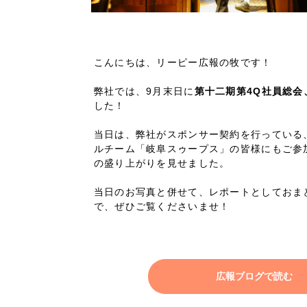
Company
こんにちは、リーピー広報の牧です！
会社情報
弊社では、9月末日に
第十二期第4Q社員総会
した！
会社概要
代表挨拶
当日は、弊社がスポンサー契約を行っている
ルチーム「岐阜スゥープス」の皆様にもご参
SDGsに向けた取り組み
の盛り上がりを見せました。
メディア掲載と取材依頼
当日のお写真と併せて、レポートとしておま
新着情報
で、ぜひご覧くださいませ！
採用情報
ブログ
広報ブログで読む
リーピーブログ
代表ブログ