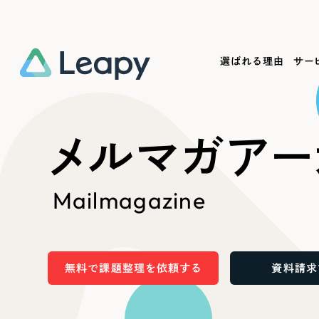
選ばれる理由
サー
Service
Works
Company
Useful
メルマガアー
サービス紹介
制作実績
会社概要
お役立ち情報
We
Mailmagazine
一過性の広告に頼らず、
全国1,400社以上の支援実績
可能性をひらくデザインで
リーピーによるお役立ち情報を
コー
「仕組み」と「ノウハウ」を残す資産型DX
ら
しあわせな毎日をつくる
ます
支援をご提供します
実績の一部をご紹介します
EC
無料で課題整理を依頼する
資料請求
?
ブックマークしたサイ