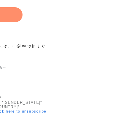
合には、
cs@leapy.jp
まで
る～
*
 *|SENDER_STATE|*,
OUNTRY|*
ick here to unsubscribe