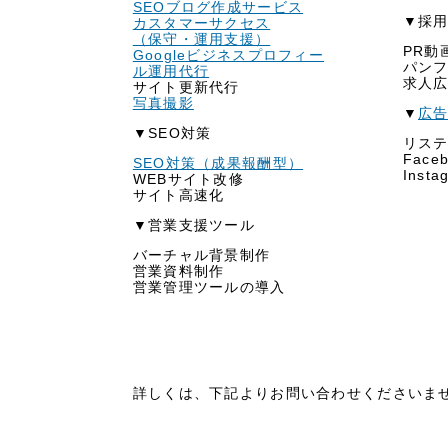
SEOブログ作成サービス
▼採
カスタマーサクセス
（保守・運用支援）
PR動
Googleビジネスプロフィー
パン
ル運用代行
求人
サイト更新代行
写真撮影
▼
広
▼SEO対策
リス
Face
SEO対策（成果報酬型）
Inst
WEBサイト改修
サイト高速化
▼営業支援ツール
バーチャル背景制作
営業資料制作
営業管理ツールの導入
詳しくは、下記よりお問い合わせくださいま