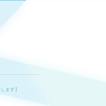
Pace
／
クラウド型工数管理ツール
日報ツールで案件ごとの営業利益をリアルタイムに可視化
発信
信
）
85件）
43件）
演します】
39件）