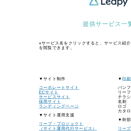
66
提供サービス一
※サービス名をクリックすると、サービス紹
を閲覧できます。
▼サイト制作
▼
印
コーポレートサイト
パン
ECサイト
リー
サービスサイト
チラ
採用サイト
名刺
ランディングページ
ロゴ
カタ
▼サイト運用支援
▼幹
リープ・プロジェクト
（サイト運用代行サービス）
リー