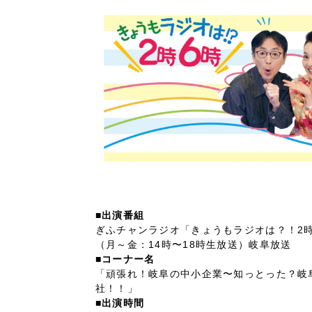
Company
会社情報
会社概要
代表挨拶
SDGsに向けた取り組み
メディア掲載と取材依頼
新着情報
■出演番組
採用情報
ぎふチャンラジオ「きょうもラジオは？！2時
（月～金：14時〜18時生放送）岐阜放送
ブログ
■コーナー名
「頑張れ！岐阜の中小企業〜知っとった？岐
リーピーブログ
社！！」
■出演時間
代表ブログ