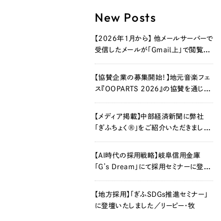
New Posts
【2026年1月から】 他メールサーバーで
受信したメールが「Gmail上」で閲覧で
きなくなります
【協賛企業の募集開始！】地元音楽フェ
ス『OOPARTS 2026』の協賛を通じ
て、新たな企業価値を創造しませんか？
【メディア掲載】中部経済新聞に弊社
「ぎふちょく®」をご紹介いただきました
®
【AI時代の採用戦略】岐阜信用金庫
「G’s Dream」にて採用セミナーに登壇
いたしました／リーピー・牧
【地方採用】「ぎふSDGs推進セミナー」
に登壇いたしました／リーピー・牧