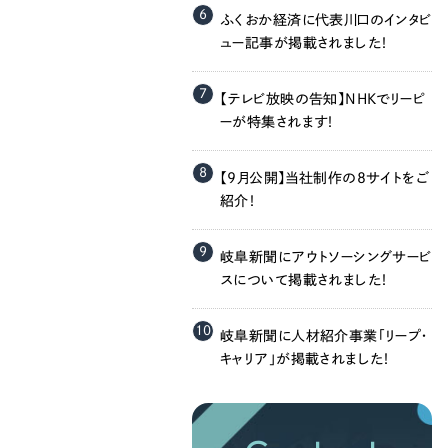
058-215-00
6
ふくおか経済に代表川口のインタビ
ュー記事が掲載されました！
24時間受付
7
【テレビ放映の告知】NHKでリーピ
無料で課題整理を依頼する
ーが特集されます！
8
【9月公開】当社制作の8サイトをご
資料請求する
紹介！
9
岐阜新聞にアウトソーシングサービ
スについて掲載されました！
10
岐阜新聞に人材紹介事業「リープ・
キャリア」が掲載されました！