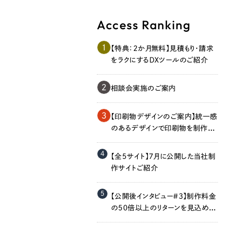
Access Ranking
1
【特典：2か月無料】見積もり・請求
をラクにするDXツールのご紹介
2
相談会実施のご案内
Contact Us
3
【印刷物デザインのご案内】統一感
のあるデザインで印刷物を制作し
ます！
4
初めてのサイト制作で何をすればいいかお困りのお
【全5サイト】7月に公開した当社制
現状の課題抽出やサイトの目的の整理、サイトコン
作サイトご紹介
せください。もちろん、Web集客の戦略設計を具現
イン、機能面までご提案します。
5
【公開後インタビュー＃3】制作料金
の50倍以上のリターンを見込める
のでは