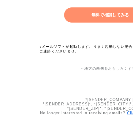
無料で相談してみる
※メールソフトが起動します。うまく起動しない場
ご連絡くださいませ。
～地方の未来をおもしろくす
*|SENDER_COMPANY|
*|SENDER_ADDRESS|*, *|SENDER_CITY|*,
*|SENDER_ZIP|*, *|SENDER_C
No longer interested in receiving emails?
Cl