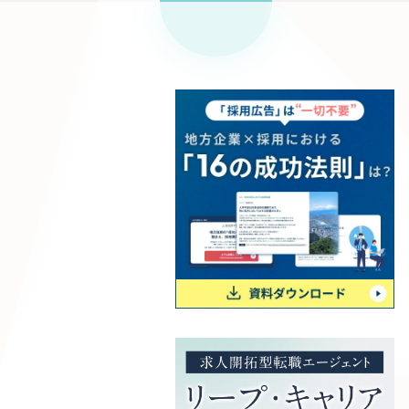
リープ
SEO対
グ"から、
広報支援