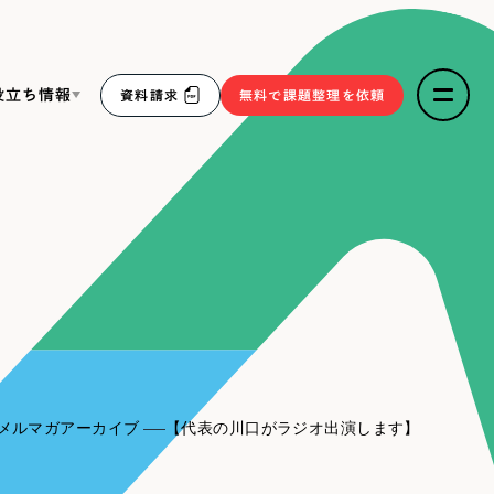
役立ち情報
資料請求
無料で課題整理を依頼
ce
リープ・リクルーティング
／
採用業務代行
求人票作成・面接など各種業務代行、採用の仕組み作り支
３点セット
援
リープ・キャリア
／
人材紹介サービス
sへの取り組み
完全成功報酬型のスカウト型ハイクラス人材紹介（岐阜・愛
知）
報
メルマガアーカイブ
【代表の川口がラジオ出演します】
2件）