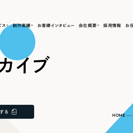
ビス
制作実績
お客様インタビュー
会社概要
採用情報
お
Web Produ
すべて
（624件）
カイブ
コーポレート・企業サイト
（278件）
リーピーがわかる資料３点セット
bサイト制作
ブランドサイト・サービスサイト
リーピーが選ばれる理由
（85件）
リーピーのWebサイト制作・会社概要・サービスがわかる
会社概要
の中か
ご紹介し
求人・採用サイト
お役立ち資料
（61件）
Webサイト制作
ポレートサイト制作
採用サイト制作
代表挨拶
SDG
すぐに使える資料をダウンロード
ECサイト（オンラインショップ）
（43件）
コーポレートサイト制作
サイト制作
ブランドサイト制作
ポータルサイト・メディアサイト
メディア掲載・取材依頼
新着情
（39件）
する
採用サイト制作
HOME
LP（ランディングページ）
（28件）
よくある質問
ト
ECサイト制作
リーピーブログ
採用情報
キャンペーン・プロモーションサイト
（1
ブランドサイト制作
Webデザイン・Webマーケティングに関する情報を発信