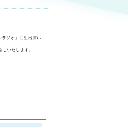
ト
（12件）
90件）
ンラジオ』に生出演い
g
話しいたします。
）
ケティング代行
業務代行