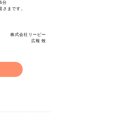
5分
苗さまです。
株式会社リーピー
広報 牧
リティ方針
AI倫理ポリシー
ウェブアクセシビリティ方針