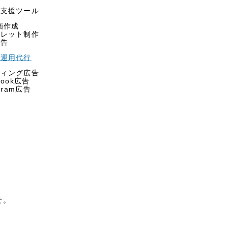
用支援ツール
画作成
フレット制作
広告
告運用代行
ティング広告
book広告
agram広告
せ。