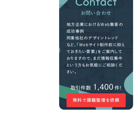
Contact
お問い合わせ
地方企業におけるWeb集客の
成功事例
同業他社のデザイントレンド
など、「Webサイト制作前に抑え
ておきたい要素」をご案内して
おりますので、まだ情報収集中
という方もお気軽にご相談くだ
さい。
1,400
取引件数
件!
無料で課題整理を依頼