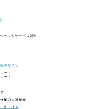
覧
介ページやサービス資料
刷物デザイン
フレット
フレット
シ
ログ
部候補の人材紹介
プ・キャリア