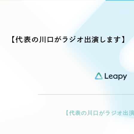
ブランディング（ロゴ・印刷物）
ブランディング支援
・プロジェクト
広報ブログ
（90件）
／
マーケティング代行
リーピーの取り組みに関するお知らせ・イベントの様子を
策によるアクセス獲得、反響獲得などの"Webマーケティン
その他
（1件）
オプションサービス
代表ブログ
などのオフライン領域のマーケティングまでまるっと代行
代表川口が経営・Web戦略・地方創生に関する情報を発
【代表の川口がラジオ出演します】
お客様インタビュー
メールマガジンアーカイブ
過去に配信したメールマガジンのアーカイブ
制作実績
すべて
（624件）
コーポレート・企業サイト
（278件
ブランドサイト・サービスサイト
（
求人・採用サイト
（61件）
ECサイト（オンラインショップ）
（
【代表の川口がラジオ出
ポータルサイト・メディアサイト
（
LP（ランディングページ）
（28件）