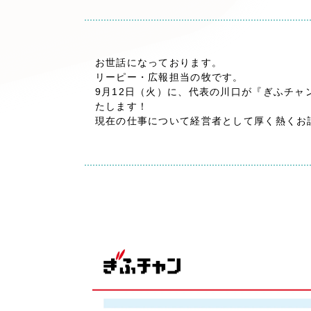
キャンペーン・プロモーションサイ
ブランディング（ロゴ・印刷物）
（
その他
（1件）
お世話になっております。
リーピー・広報担当の牧です。
9月12日（火）に、代表の川口が『ぎふチャ
Outsourcin
たします！
現在の仕事について経営者として厚く熱くお
アウトソーシング（代行支援
リープ・プロジェクト
「反響強化」を目的としたマー
リープ・リクルーティング
「採用強化」を目的とした採用
その他のサービス