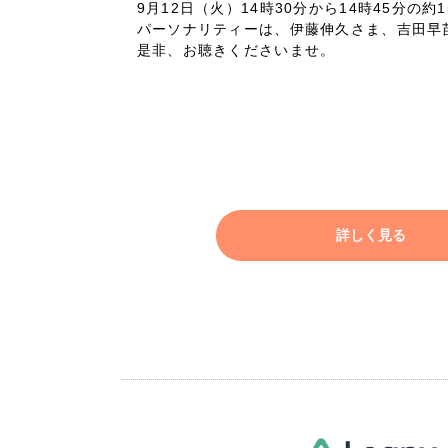
9月12日（火）14時30分から14時45分の約1
パーソナリティーは、伊藤伸久さま、吉田早
広報ブログ
是非、お聴きくださいませ。
メルマガアーカイブ
プライバシーポリシー
情報セキュ
詳しく見る
クッキーポリシー
サイトマップ
客様も歓迎。
セプトの策定からお任
化するサイト構成、デザ