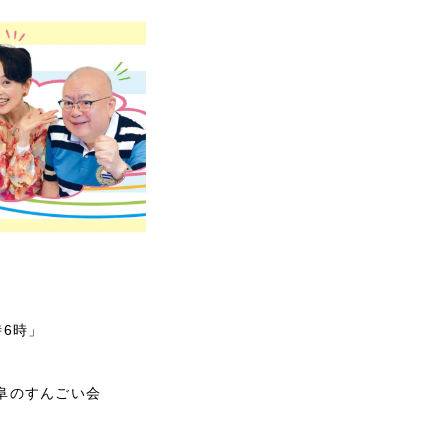
6時」
阜のすんごい会