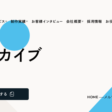
ビス
制作実績
お客様インタビュー
会社概要
採用情報
お
Web Produ
すべて
（624件）
カイブ
コーポレート・企業サイト
（278件）
リーピーがわかる資料３点セット
bサイト制作
ブランドサイト・サービスサイト
リーピーが選ばれる理由
（85件）
リーピーのWebサイト制作・会社概要・サービスがわかる
会社概要
の中か
ご紹介し
求人・採用サイト
お役立ち資料
（61件）
Webサイト制作
ポレートサイト制作
採用サイト制作
代表挨拶
SDG
すぐに使える資料をダウンロード
ECサイト（オンラインショップ）
（43件）
コーポレートサイト制作
サイト制作
ブランドサイト制作
ポータルサイト・メディアサイト
メディア掲載・取材依頼
新着情
（39件）
する
採用サイト制作
HOME
メル
LP（ランディングページ）
（28件）
よくある質問
ト
ECサイト制作
リーピーブログ
採用情報
キャンペーン・プロモーションサイト
（1
ブランドサイト制作
Webデザイン・Webマーケティングに関する情報を発信