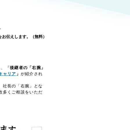
ト
（12件）
90件）
、
をお伝えします。（無料）
g
）
に、『
後継者の「右腕」
キャリア
」
が紹介され
ケティング代行
、社長の「右腕」とな
数多くご相談をいただ
業務代行