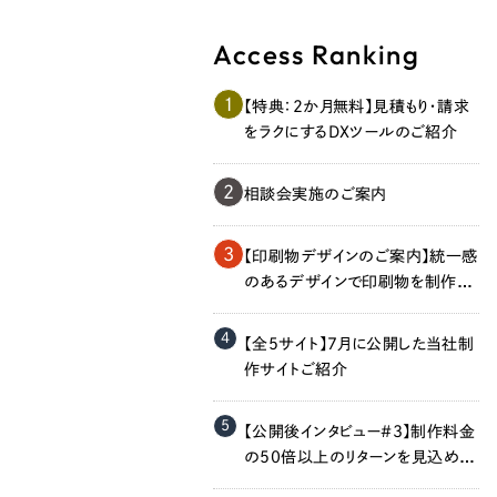
Access Ranking
1
【特典：2か月無料】見積もり・請求
をラクにするDXツールのご紹介
2
相談会実施のご案内
Contact Us
3
【印刷物デザインのご案内】統一感
のあるデザインで印刷物を制作し
ます！
4
初めてのサイト制作で何をすればいいかお困りのお
【全5サイト】7月に公開した当社制
現状の課題抽出やサイトの目的の整理、サイトコン
作サイトご紹介
せください。もちろん、Web集客の戦略設計を具現
イン、機能面までご提案します。
5
【公開後インタビュー＃3】制作料金
の50倍以上のリターンを見込める
のでは