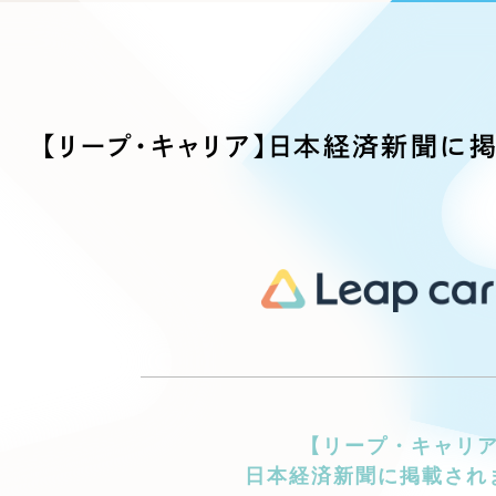
ブランディング（ロゴ・印刷物）
ブランディング支援
・プロジェクト
広報ブログ
（90件）
／
マーケティング代行
リーピーの取り組みに関するお知らせ・イベントの様子を
策によるアクセス獲得、反響獲得などの"Webマーケティン
その他
（1件）
オプションサービス
代表ブログ
などのオフライン領域のマーケティングまでまるっと代行
代表川口が経営・Web戦略・地方創生に関する情報を発
【リープ・キャリア】日本経済新聞に
お客様インタビュー
メールマガジンアーカイブ
過去に配信したメールマガジンのアーカイブ
制作実績
すべて
（624件）
コーポレート・企業サイト
（278件
ブランドサイト・サービスサイト
（
求人・採用サイト
（61件）
ECサイト（オンラインショップ）
（
ポータルサイト・メディアサイト
（
【リープ・キャリ
LP（ランディングページ）
（28件）
日本経済新聞に掲載され