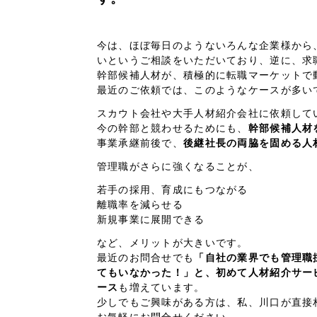
66
今は、ほぼ毎日のようないろんな企業様から
いというご相談をいただいており、
逆に、求
幹部候補人材が、
積極的に転職マーケットで
最近のご依頼では、このようなケースが多い
スカウト会社や大手人材紹介会社に依頼して
今の幹部と競わせるためにも、
幹部候補人材
事業承継前後で、
後継社長の両脇を固める人
管理職がさらに強くなることが、
若手の採用、育成にもつながる
離職率を減らせる
新規事業に展開できる
など、メリットが大きいです。
最近のお問合せでも
「自社の業界でも管理職
てもいなかった！」と、初めて人材紹介サー
ース
も増えています。
少しでもご興味がある方は、私、川口が直接