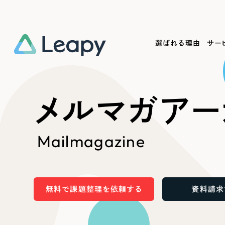
選ばれる理由
サー
Service
Works
Company
Useful
メルマガアー
サービス紹介
制作実績
会社概要
お役立ち情報
We
Mailmagazine
一過性の広告に頼らず、
全国1,400社以上の支援実績
可能性をひらくデザインで
リーピーによるお役立ち情報を
コー
「仕組み」と「ノウハウ」を残す資産型DX
ら
しあわせな毎日をつくる
ます
支援をご提供します
実績の一部をご紹介します
EC
無料で課題整理を依頼する
資料請求
?
ブックマークしたサイ