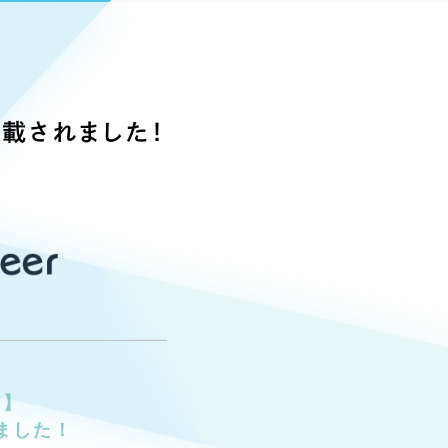
Pace
／
クラウド型工数管理ツール
日報ツールで案件ごとの営業利益をリアルタイムに可視化
発信
信
掲載されました！
）
85件）
43件）
39件）
ア】
ました！