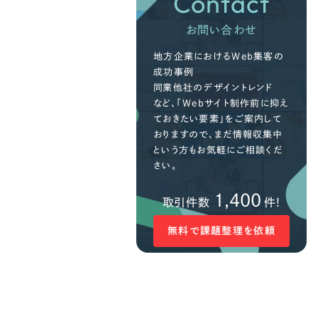
Contact
お問い合わせ
地方企業におけるWeb集客の
成功事例
同業他社のデザイントレンド
など、「Webサイト制作前に抑え
ておきたい要素」をご案内して
おりますので、まだ情報収集中
という方もお気軽にご相談くだ
さい。
1,400
取引件数
件!
無料で課題整理を依頼