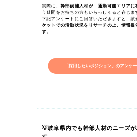
実際に、
幹部候補人材が「通勤可能エリアに
広報ブログ
う疑問をお持ちの方もいらっしゃると存じま
下記アンケートにご回答いただきますと、該
メルマガアーカイブ
ケットでの活動状況をリサーチの上、情報提
す
。
「採用したいポジション」のアンケー
プライバシーポリシー
情報セキュ
クッキーポリシー
サイトマップ
客様も歓迎。
セプトの策定からお任
化するサイト構成、デザ
💡岐阜県内でも幹部人材のニーズ
す。