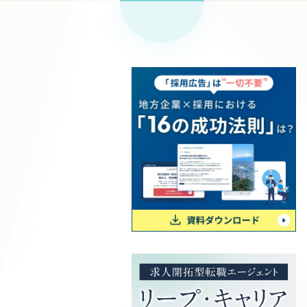
リープ
SEO対
グ"から、
広報支援