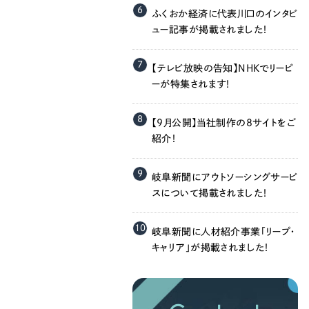
058-215-00
6
ふくおか経済に代表川口のインタビ
ュー記事が掲載されました！
24時間受付
7
【テレビ放映の告知】NHKでリーピ
無料で課題整理を依頼する
ーが特集されます！
8
【9月公開】当社制作の8サイトをご
資料請求する
紹介！
9
岐阜新聞にアウトソーシングサービ
スについて掲載されました！
10
岐阜新聞に人材紹介事業「リープ・
キャリア」が掲載されました！