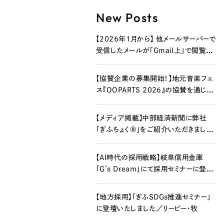
New Posts
【2026年1月から】 他メールサーバーで
受信したメールが「Gmail上」で閲覧で
きなくなります
【協賛企業の募集開始！】地元音楽フェ
ス『OOPARTS 2026』の協賛を通じ
て、新たな企業価値を創造しませんか？
【メディア掲載】中部経済新聞に弊社
「ぎふちょく®」をご紹介いただきました
®
【AI時代の採用戦略】岐阜信用金庫
「G’s Dream」にて採用セミナーに登壇
いたしました／リーピー・牧
【地方採用】「ぎふSDGs推進セミナー」
に登壇いたしました／リーピー・牧