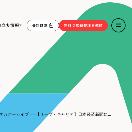
役立ち情報
資料請求
無料で課題整理を依頼
ce
リープ・リクルーティング
／
採用業務代行
求人票作成・面接など各種業務代行、採用の仕組み作り支
３点セット
援
リープ・キャリア
／
人材紹介サービス
sへの取り組み
完全成功報酬型のスカウト型ハイクラス人材紹介（岐阜・愛
知）
報
マガアーカイブ
【リープ・キャリア】日本経済新聞に掲載されました！
2件）