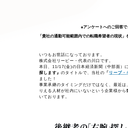
キャンペーン・プロモーションサイ
ブランディング（ロゴ・印刷物）
（
その他
（1件）
※アンケートへのご回答で
「貴社の通勤可能範囲内での転職希望者の現状」
Outsourcin
いつもお世話になっております。
株式会社リーピー・代表の川口です。
アウトソーシング（代行支援
本日、11/17(金)の日本経済新聞（中部面）
探します』
のタイトルで、当社の
「
リープ・
リープ・プロジェクト
ました！
「反響強化」を目的としたマー
事業承継のタイミングだけではなく、最近は
りえる人材が社内にいないという企業様から
リープ・リクルーティング
いております。
「採用強化」を目的とした採用
その他のサービス