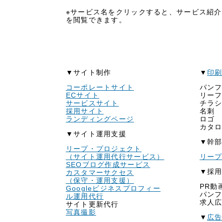
※サービス名をクリックすると、サービス紹
を閲覧できます。
▼サイト制作
▼
印
コーポレートサイト
パン
ECサイト
リー
サービスサイト
チラ
採用サイト
名刺
ランディングページ
ロゴ
カタ
▼サイト運用支援
▼幹
リープ・プロジェクト
（サイト運用代行サービス）
リー
SEOブログ作成サービス
▼採
カスタマーサクセス
（保守・運用支援）
PR動
Googleビジネスプロフィー
パン
ル運用代行
求人
サイト更新代行
写真撮影
▼
広