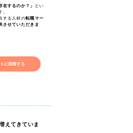
存在するのか？」
とい
す。
当する人材の
転職マー
供させていただきま
トに回答する
リティ方針
AI倫理ポリシー
ウェブアクセシビリティ方針
が増えてきていま