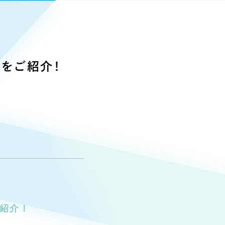
Pace
／
クラウド型工数管理ツール
日報ツールで案件ごとの営業利益をリアルタイムに可視化
発信
信
トをご紹介！
）
85件）
43件）
】
39件）
紹介！