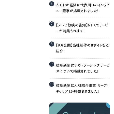
058-215-00
6
ふくおか経済に代表川口のインタビ
ュー記事が掲載されました！
24時間受付
7
【テレビ放映の告知】NHKでリーピ
無料で課題整理を依頼する
ーが特集されます！
8
【9月公開】当社制作の8サイトをご
資料請求する
紹介！
9
岐阜新聞にアウトソーシングサービ
スについて掲載されました！
10
岐阜新聞に人材紹介事業「リープ・
キャリア」が掲載されました！