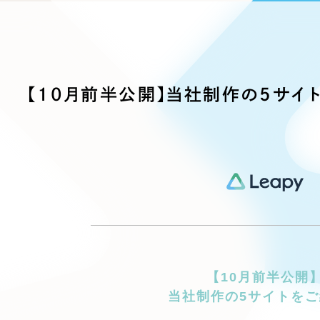
ブランディング（ロゴ・印刷物）
ブランディング支援
・プロジェクト
広報ブログ
（90件）
／
マーケティング代行
リーピーの取り組みに関するお知らせ・イベントの様子を
策によるアクセス獲得、反響獲得などの"Webマーケティン
その他
（1件）
オプションサービス
代表ブログ
などのオフライン領域のマーケティングまでまるっと代行
代表川口が経営・Web戦略・地方創生に関する情報を発
【10月前半公開】当社制作の5サイ
お客様インタビュー
メールマガジンアーカイブ
過去に配信したメールマガジンのアーカイブ
制作実績
すべて
（624件）
コーポレート・企業サイト
（278件
ブランドサイト・サービスサイト
（
求人・採用サイト
（61件）
ECサイト（オンラインショップ）
（
ポータルサイト・メディアサイト
【10
月前半公開
（
当社制作の5
サイトをご
LP（ランディングページ）
（28件）