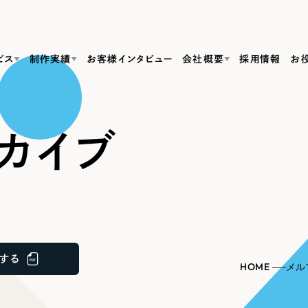
ビス
制作実績
お客様インタビュー
会社概要
採用情報
お
Web Produ
すべて
（624件）
カイブ
コーポレート・企業サイト
（278件）
リーピーがわかる資料３点セット
bサイト制作
ブランドサイト・サービスサイト
リーピーが選ばれる理由
（85件）
リーピーのWebサイト制作・会社概要・サービスがわかる
会社概要
の中か
ご紹介し
求人・採用サイト
お役立ち資料
（61件）
Webサイト制作
ポレートサイト制作
採用サイト制作
代表挨拶
SDG
すぐに使える資料をダウンロード
ECサイト（オンラインショップ）
（43件）
コーポレートサイト制作
サイト制作
ブランドサイト制作
ポータルサイト・メディアサイト
メディア掲載・取材依頼
新着情
（39件）
する
採用サイト制作
HOME
メル
LP（ランディングページ）
（28件）
よくある質問
ト
ECサイト制作
リーピーブログ
採用情報
キャンペーン・プロモーションサイト
（1
ブランドサイト制作
Webデザイン・Webマーケティングに関する情報を発信