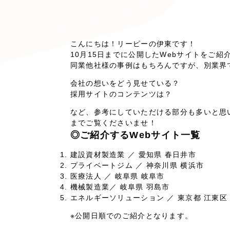
キャンペーン・プロモーションサイ
ブランディング（ロゴ・印刷物）
（
その他
（1件）
こんにちは！リーピーの伊東です！
10月15日までに公開したWebサイトをご紹
同業他社様の事例はもちろんですが、別業界
Outsourcin
会社の想いをどう見せている？
採用サイトのコンテンツは？
など、参考にしていただける部分も多いと思
アウトソーシング（代行支援
までご覧くださいませ！
◎ご紹介するWebサイト一覧
リープ・プロジェクト
「反響強化」を目的としたマー
建設資材製造業 ／ 愛知県 春日井市
プライベートジム ／ 神奈川県 横浜市
リープ・リクルーティング
医療法人 ／ 岐阜県 岐阜市
「採用強化」を目的とした採用
機械製造業／ 岐阜県 羽島市
エネルギーソリューション ／ 東京都 江東区
その他のサービス
※公開日順でのご紹介となります。