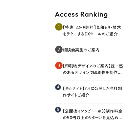
Access Ranking
1
【特典：2か月無料】見積もり・請求
をラクにするDXツールのご紹介
2
相談会実施のご案内
Contact Us
3
【印刷物デザインのご案内】統一感
のあるデザインで印刷物を制作し
ます！
4
初めてのサイト制作で何をすればいいかお困りのお
【全5サイト】7月に公開した当社制
現状の課題抽出やサイトの目的の整理、サイトコン
作サイトご紹介
せください。もちろん、Web集客の戦略設計を具現
イン、機能面までご提案します。
5
【公開後インタビュー＃3】制作料金
の50倍以上のリターンを見込める
のでは