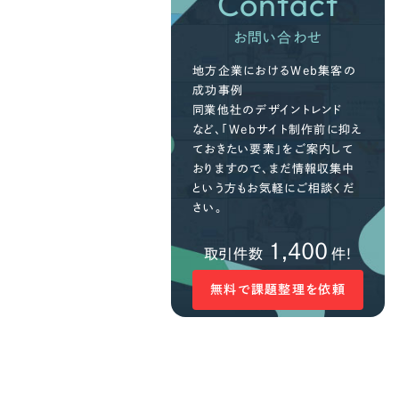
Contact
お問い合わせ
地方企業におけるWeb集客の
成功事例
同業他社のデザイントレンド
など、「Webサイト制作前に抑え
ておきたい要素」をご案内して
おりますので、まだ情報収集中
という方もお気軽にご相談くだ
さい。
1,400
取引件数
件!
無料で課題整理を依頼