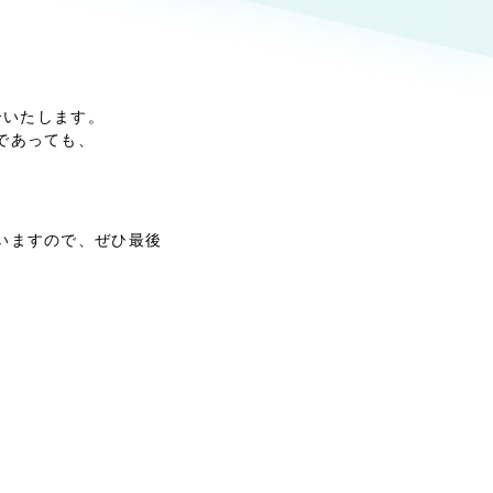
ト
（12件）
90件）
介いたします。
であっても、
g
いますので、ぜひ最後
）
ケティング代行
業務代行