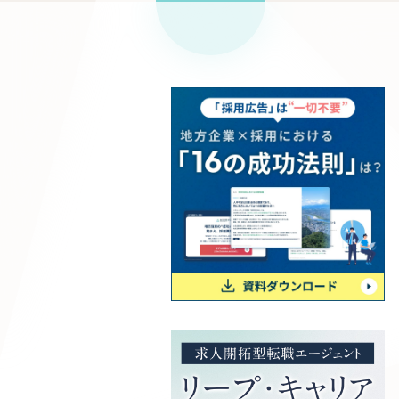
リープ
SEO対
グ"から、
広報支援