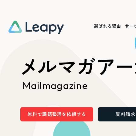
選ばれる理由
サー
Service
Works
Company
Useful
メルマガアー
サービス紹介
制作実績
会社概要
お役立ち情報
We
Mailmagazine
一過性の広告に頼らず、
全国1,400社以上の支援実績
可能性をひらくデザインで
リーピーによるお役立ち情報を
コー
「仕組み」と「ノウハウ」を残す資産型DX
ら
しあわせな毎日をつくる
ます
支援をご提供します
実績の一部をご紹介します
EC
無料で課題整理を依頼する
資料請求
?
ブックマークしたサイ