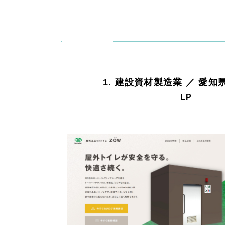
Company
会社情報
1. 建設資材製造業 ／ 愛知
会社概要
LP
代表挨拶
SDGsに向けた取り組み
メディア掲載と取材依頼
新着情報
採用情報
ブログ
リーピーブログ
代表ブログ