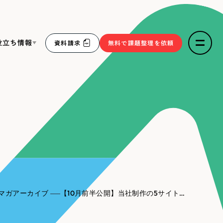
役立ち情報
資料請求
無料で課題整理を依頼
ce
リープ・リクルーティング
／
採用業務代行
求人票作成・面接など各種業務代行、採用の仕組み作り支
３点セット
援
リープ・キャリア
／
人材紹介サービス
sへの取り組み
完全成功報酬型のスカウト型ハイクラス人材紹介（岐阜・愛
知）
報
マガアーカイブ
【10月前半公開】当社制作の5サイトをご紹介！
2件）