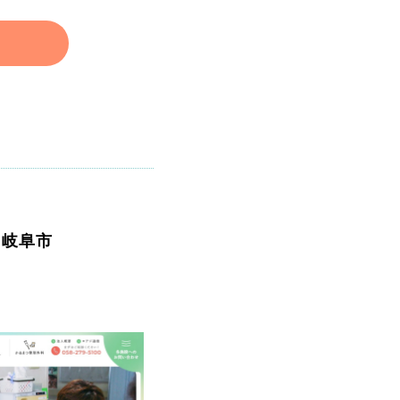
 岐阜市
ト