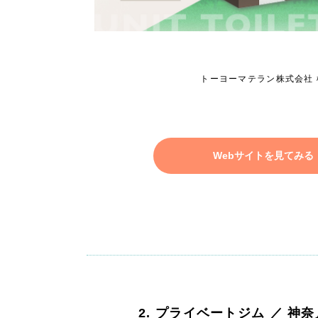
広報ブログ
メルマガアーカイブ
トーヨーマテラン株式会社 
プライバシーポリシー
情報セキュ
Webサイトを見てみる
クッキーポリシー
サイトマップ
客様も歓迎。
セプトの策定からお任
化するサイト構成、デザ
2. プライベートジム ／ 神