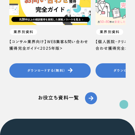
ポータルサイト・メディアサイト
（39件）
NPO・一般社団法人
LP（ランディングページ）
（28件）
キャンペーン・プロモーションサイト
（12件）
人材サービス
ブランディング（ロゴ・印刷物）
（90件）
業界別資料
業界別資料
その他
その他
（1件）
【コンサル業界向け】WEB集客＆問い合わせ
【個人医院・クリニッ
獲得完全ガイド＜2025年版＞
合わせ獲得完全ガイド
色
お客様インタビュー
ダウンロードする（無料）
ダウンロード
ホワイト・白色
グレー・黒色
お役立ち資料一覧
ベージュ・茶色
レッド・赤色