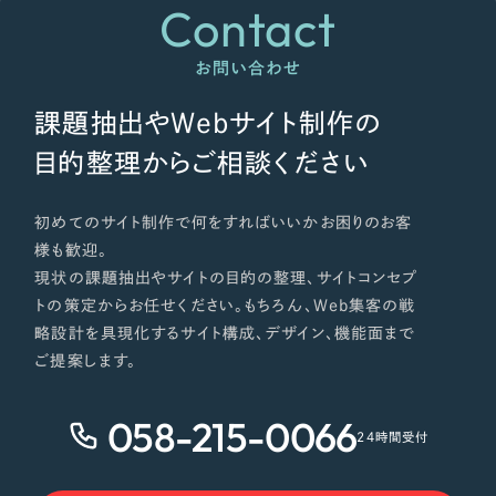
Contact
オレンジ・橙色
お問い合わせ
イエロー・黄色
課題抽出やWebサイト制作の
グリーン・緑色
目的整理からご相談ください
ブルー・青色
初めてのサイト制作で何をすればいいかお困りのお客
様も歓迎。
パープル・紫色
現状の課題抽出やサイトの目的の整理、サイトコンセプ
トの策定からお任せください。もちろん、Web集客の戦
略設計を具現化するサイト構成、デザイン、機能面まで
ピンク・桃色
ご提案します。
カラフル・多色
058-215-0066
24時間受付
その他