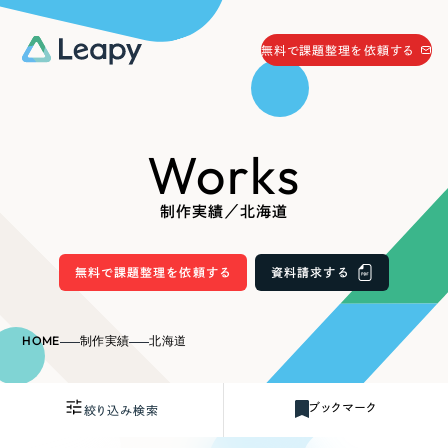
058-215-0066
無料で課題整理を依頼する
24時間受付
無料で課題整理を依頼する
Works
資料請求
する
資料請求する
制作実績／北海道
無料で課題整理を依頼
する
Company
無料で課題整理を依頼する
資料請求する
会社情報
採用情報
HOME
制作実績
北海道
Web Produce
お役立ち情報
ブックマーク
絞り込み検索
リーピーが選ばれる理由
会社概要