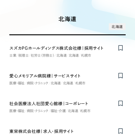
Works
絞り込み検
Webサイト制作
選ばれる理由
Search
索
コーポレートサイト制作
北海道
採用サイト制作
サービス
北海道
制作内容
ECサイト制作
Service
ブランドサイト制作
スズカPGホールディングス株式会社様｜採用サイト
コーポレート・企業サイト
サービス紹介
ブランディング支援
士業
税理士
社労士（労務士）
北海道
北海道
札幌市
一過性の広告に頼らず、
「仕組み」と「ノウハウ」
制作実績
ブランドサイト・サービスサイト
を残す資産型DX支援をご提供します
愛心メモリアル病院様｜サービスサイト
すべて
（624件）
医療・福祉
病院・クリニック
北海道
北海道
札幌市
求人・採用サイト
コーポレート・企業サイト
（278件）
ブランドサイト・サービスサイト
（85件）
ECサイト（オンラインショップ）
社会医療法人社団愛心館様｜コーポレート
求人・採用サイト
（61件）
医療・福祉
病院・クリニック
福祉・介護
北海道
札幌市
ECサイト（オンラインショップ）
ポータルサイト・メディアサイト
（43件）
ポータルサイト・メディアサイト
（39件）
東栄株式会社様｜求人・採用サイト
LP（ランディングページ）