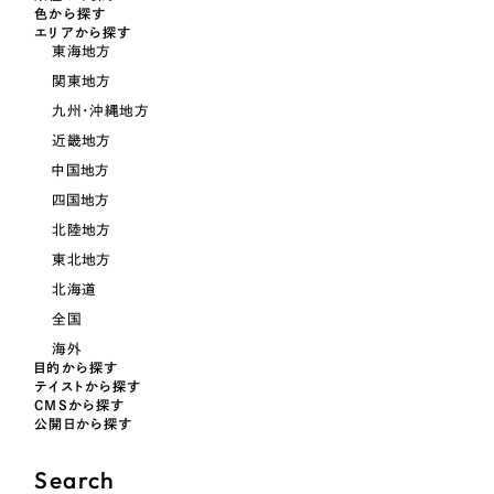
採用DX支援
その他のサービス
色から探す
医療・福祉
エリアから探す
東海地方
リープ・リクルーティング
／
採用業務代行
関東地方
プライバシーポリシー
情報セキュリティ方針
求人票作成・面接など各種業務代行、採用の仕組み作り支援
コンサルティング・調査
AI倫理ポリシー
クッキーポリシー
サイトマップ
九州・沖縄地方
リープ・キャリア
／
人材紹介サービス
ウェブアクセシビリティ方針
近畿地方
完全成功報酬型のスカウト型ハイクラス人材紹介（岐阜・愛知）
観光・レジャー
中国地方
カイゼンDX支援
四国地方
人材紹介・派遣
北陸地方
Pace
／
クラウド型工数管理ツール
東北地方
日報ツールで案件ごとの営業利益をリアルタイムに可視化
士業
北海道
全国
自治体・官公庁
制作実績
海外
目的から探す
テイストから探す
Works
美容・エステ
CMSから探す
公開日から探す
制作実績
IT・インターネット
Search
全国1,400社以上の支援実績の中から
実績の