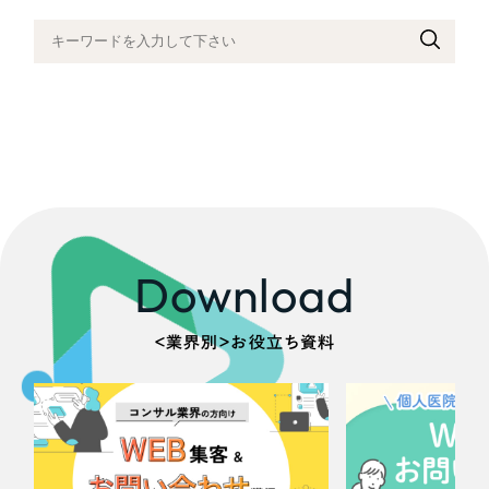
一部をご紹介します
教育
ブックマークしたサイト
インフラ関連
広告・メディア・放送
不動産
農林・水産
Download
すべて
（624件）
金融・保険業
＜業界別＞お役立ち資料
コーポレート・企業サイト
（278件）
ブランドサイト・サービスサイト
（85件）
その他サービス業
求人・採用サイト
（61件）
物流・運送
ECサイト（オンラインショップ）
（43件）