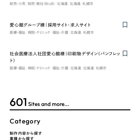
LP（ランディングページ）
（28件）
マーケティングDX支援
卸売・小売
卸売・商社（BtoB）
北海道
北海道
札幌市
キャンペーン・プロモーションサイト
（12件）
キャンペーン・プロモーション
Webサイト制作
ブランディング（ロゴ・印刷物）
（90件）
サイト
愛心館グループ様｜採用サイト・求人サイト
その他
医療・福祉
病院・クリニック
福祉・介護
北海道
札幌市
（1件）
コーポレートサイト制作
ブランディング（ロゴ・印刷物）
オプションサービス
採用サイト制作
社会医療法人社団愛心館様｜印刷物デザイン（パンフレッ
お客様インタビュー
その他
ト）
ECサイト制作
医療・福祉
病院・クリニック
福祉・介護
北海道
北海道
札幌市
業種
Outsourcing
ブランドサイト制作
?
よくある質問
アウトソーシング（代行支援）
製造業
604
Sites and more...
リープ・プロジェクト
「反響強化」を目的としたマーケティング代行
リープ・プロジェクト
建設・建築
／
マーケティング代行
Category
リープ・リクルーティング
SEO対策によるアクセス獲得、反響獲得などの"Webマーケティング"から、
ライン領域のマーケティングまでまるっと代行
「採用強化」を目的とした採用業務代行
卸売・小売
制作内容から探す
業種から探す