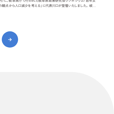
日（月）に、岐阜県庁で行われた岐阜県政策研究会シンポジウム「若年女
観点から人口減少を考える」に代表川口が登壇いたしました。 岐阜
手職員が中心となり、人口減少や社会保障の問題について調べる政策
設立。岐阜県人口問題研究会※が、若い女性が岐阜県を離れていくこ
した報告
リティ方針
AI倫理ポリシー
ウェブアクセシビリティ方針