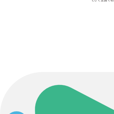
として全国で初
入るほど全国的
声がけいただき
校特例校」 草
Contact Us
初めてのサイト制作で何をすればいいかお困りのお
現状の課題抽出やサイトの目的の整理、サイトコン
せください。もちろん、Web集客の戦略設計を具現
イン、機能面までご提案します。