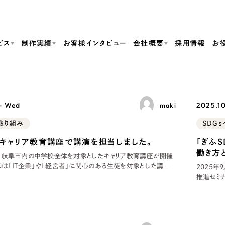
ビス
制作実績
お客様インタビュー
会社概要
採用情報
お
Web Produ
すべて
（624件）
 - Wed
2025.10
maki
コーポレート・企業サイト
（278件）
リーピーがわかる資料３点セット
取り組み
SDG
bサイト制作
ブランドサイト・サービスサイト
リーピーが選ばれる理由
（85件）
リーピーのWebサイト制作・会社概要・サービスがわかる
会社概要
キャリア教育講座で講演を担当しました。
「ぎふ
の中か
ご紹介し
求人・採用サイト
お役立ち資料
（61件）
Webサイト制作
ポレートサイト制作
採用サイト制作
働き方
代表挨拶
SDG
土）、岐阜市内の中学校全体を対象としたキャリア教育講座が開催
すぐに使える資料をダウンロード
ECサイト（オンラインショップ）
（43件）
口は「IT企業」や「経営者」に関心のある生徒を対象とした講義
2025年
コーポレートサイト制作
サイト制作
ブランドサイト制作
清流中学校にて登壇しました。 当日は、全校放送による開会ア
推進セミ
ポータルサイト・メディアサイト
メディア掲載・取材依頼
新着情
（39件）
りに、各教室や体育館で15職種の講師が講話や体験型プログ
ました。
採用サイト制作
徒たちはメモを
トナー36
LP（ランディングページ）
（28件）
よくある質問
ト
ECサイト制作
録証の授
リーピーブログ
採用情報
キャンペーン・プロモーションサイト
（1
ブランドサイト制作
Webデザイン・Webマーケティングに関する情報を発信