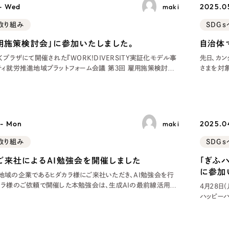
 - Wed
2025.05
maki
ブランディング（ロゴ・印刷物）
ブランディング支援
・プロジェクト
広報ブログ
（90件）
／
マーケティング代行
取り組み
SDG
リーピーの取り組みに関するお知らせ・イベントの様子を
策によるアクセス獲得、反響獲得などの"Webマーケティン
その他
（1件）
オプションサービス
代表ブログ
雇用施策検討会」に参加いたしました。
自治体
などのオフライン領域のマーケティングまでまるっと代行
代表川口が経営・Web戦略・地方創生に関する情報を発
くプラザにて開催された『WORK!DIVERSITY実証化モデル事
先日、カ
お客様インタビュー
ティ就労推進地域プラットフォーム会議 第３回 雇用施策検討会』
さまを対象
メールマガジンアーカイブ
した。 岐阜市への提言に向けた最終ディスカッション 本検討会
発 集中
過去に配信したメールマガジンのアーカイブ
が共同発起人として参画しており、今回が全3回の最終回となり
町、岐南
制作実績
体の皆さ
すべて
（624件）
 - Mon
2025.0
maki
コーポレート・企業サイト
（278件
取り組み
SDG
ブランドサイト・サービスサイト
（
ご来社によるAI勉強会を開催しました
「ぎふ
求人・採用サイト
（61件）
に参加
地域の企業であるヒダカラ様にご来社いただき、AI勉強会を行
ECサイト（オンラインショップ）
（
カラ様のご依頼で開催した本勉強会は、生成AIの最前線活用や
4月28日
具体的な取り組みを共有する貴重な機会となりました。 事前に
ポータルサイト・メディアサイト
ハッピーハ
（
お答えする形で実施。セミナー中は、皆様の「へぇ！」「なるほ
たしました
LP（ランディングページ）
（28件）
クションや
トとは、
の課題解