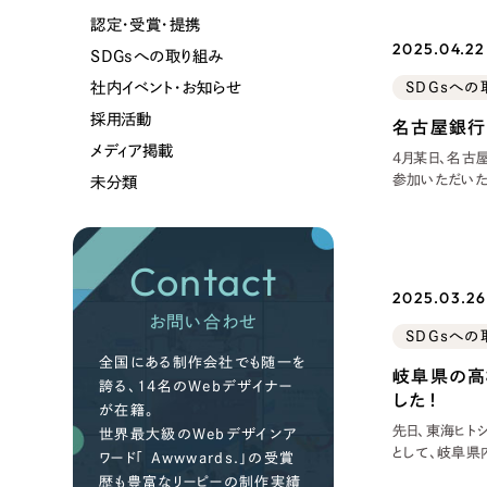
認定・受賞・提携
2025.04.22
SDGsへの取り組み
社内イベント・お知らせ
SDGsへの
採用活動
名古屋銀行
メディア掲載
4月某日、名古
参加いただいた
未分類
名の行員様。当
笑顔とエネルギ
企業様の経営
Contact
2025.03.26
お問い合わせ
SDGsへの
全国にある制作会社でも随一を
岐阜県の高
誇る、14名のWebデザイナー
した！
が在籍。
先日、東海ヒト
世界最大級のWebデザインア
として、岐阜県
ワード「 Awwwards.」の受賞
ちしるツアー 
歴も豊富なリーピーの制作実績