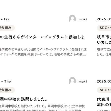
方」への一
訪ね、地域の担い手たちに直接取材を行う1dayツアー。岐阜の
タビ
Company
- Fri
2025.02
maki
取り組み
SDG
会社情報
の生徒さんがインターンプログラムに参加しま
岐阜市
会社概要
いまし
代表挨拶
学校の竹中さんが、５日間のインターンプログラムに参加されま
岐阜市立
マーケティングの業務を体験 リーピーでは、地域の学校からの依頼
した。 
SDGsに向けた取り組み
験やインターンプログラムを実施しています。昨年6月にも岐阜
仕事を学
メディア掲載と取材依頼
んを受け入れましたが、今回も同校の竹中さんが5日間のイン
ニアやデ
参加されまし
画面を見
新着情報
採用情報
 - Thu
2025.0
maki
取り組み
SDG
ブログ
潤中学校に訪問しました。
代表川
リーピーブログ
流出の
立草潤中学校を訪問いたしました。 草潤中学校は、公立中学校
代表ブログ