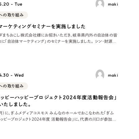
Pace
／
クラウド型工数管理ツール
.20 - Tue
maki
日報ツールで案件ごとの営業利益をリアルタイムに可視化
sへの取り組み
発信
マーケティングセミナーを実施しました
信
ンダまちおこし株式会社様にお招きいただき、岐阜県内外の自治体の皆
に「自治体マーケティング」のセミナーを実施しました。 シン・財源開
ゼミ ご参加いただいたのは、岐阜県から大垣市、大野町、海津市、笠松
町、坂祝町、瑞穂市、そして愛知県から岡崎市、刈谷市、江南市の自治
ま。地域の未来
4.30 - Wed
maki
）
sへの取り組み
85件）
ハッピーハッピープロジェクト2024年度活動報告会」
いたしました。
43件）
（月）に、ぎふメディアコスモス みんなのホールでおこなわれた「ぎふ
ッピープロジェクト2024年度 活動報告会」に、代表の川口が参加い
39件）
。 ぎふハッピーハッピープロジェクト ぎふハッピーハッピープロジェク
岐阜市内の福祉団体やNPOと、地域貢献を目指す企業が協力して地域
決に取