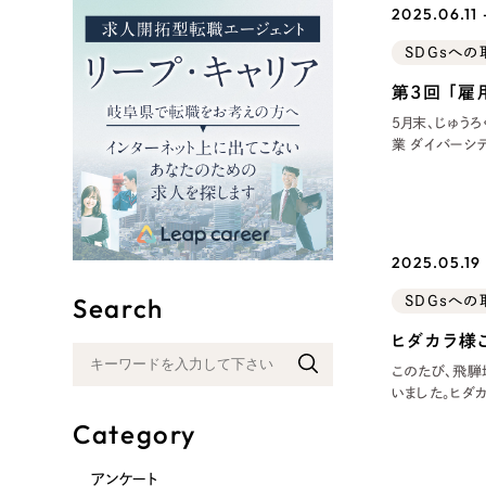
2025.06.11
リープ
SDGsへの
SEO対
グ"から、
第3回 「
広報支援
5月末、じゅうろ
業 ダイバーシ
に参加いたしま
は、代表・川口
ます。今回も
2025.05.19
Search
SDGsへの
ヒダカラ様
このたび、飛騨
いました。ヒダ
社内DX推進の
Category
頂いたご質問に
ど！」というリア
アンケート