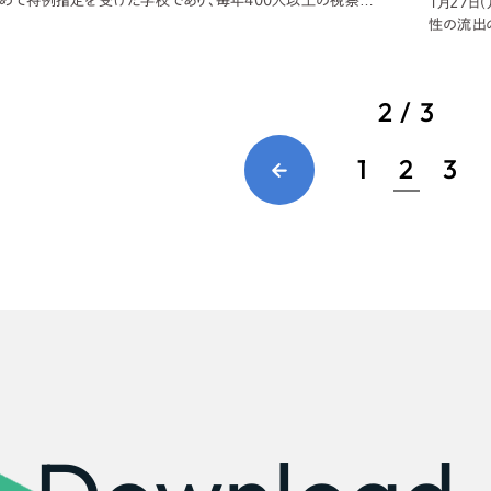
めて特例指定を受けた学校であり、毎年400人以上の視察が
1月27
に注目されています。今回は、社会福祉に関心を持つ川口にお
性の流出の
広報ブログ
、現地を訪れる機会をいただきました。 公立では珍しい「不登
県は、若
メルマガアーカイブ
潤中学校は、「学
研究会を
とに注目
2 / 3
1
2
3
プライバシーポリシー
情報セキュ
クッキーポリシー
サイトマップ
客様も歓迎。
セプトの策定からお任
化するサイト構成、デザ