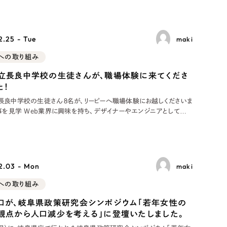
歩 この日
.25 - Tue
maki
sへの取り組み
立長良中学校の生徒さんが、職場体験に来てくださ
た！
長良中学校の生徒さん８名が、リーピーへ職場体験にお越しくださいま
仕事を見学 Web業界に興味を持ち、デザイナーやエンジニアとしての
びたいという思いから、今回の体験に参加されました。 まずはエンジ
ザイナーのデスクを訪れ、実際の業務を見学。社員がシステムの操作
せながら、どのよう
2.03 - Mon
maki
sへの取り組み
口が、岐阜県政策研究会シンポジウム「若年女性の
観点から人口減少を考える」に登壇いたしました。