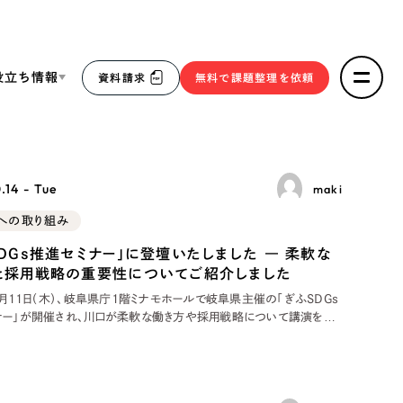
役立ち情報
資料請求
無料で課題整理を依頼
ce
.14 - Tue
maki
リープ・リクルーティング
／
採用業務代行
sへの取り組み
求人票作成・面接など各種業務代行、採用の仕組み作り支
３点セット
援
SDGs推進セミナー」に登壇いたしました ― 柔軟な
リープ・キャリア
と採用戦略の重要性についてご紹介しました
／
人材紹介サービス
sへの取り組み
完全成功報酬型のスカウト型ハイクラス人材紹介（岐阜・愛
9月11日（木）、岐阜県庁1階ミナモホールで岐阜県主催の「ぎふSDGs
知）
ナー」が開催され、川口が柔軟な働き方や採用戦略について講演をし
報
 当日は、県庁が運営するSDGs推進パートナー登録制度のゴールドパー
社、シルバーパートナー152社（合計188事業者）が新規登録され、登
与式や
2件）