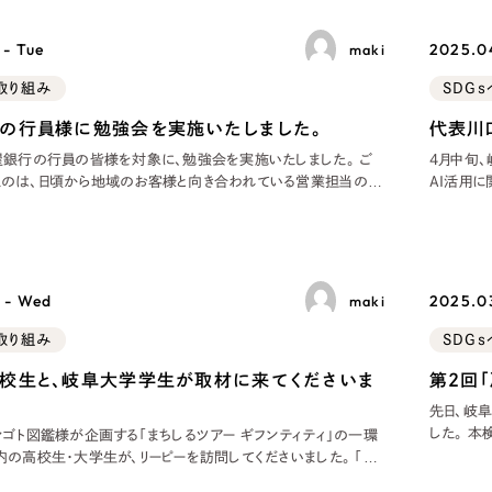
キャンペーン・プロモーションサイ
ブランディング（ロゴ・印刷物）
（
 - Tue
2025.04
maki
その他
（1件）
取り組み
SDG
の行員様に勉強会を実施いたしました。
代表川
屋銀行の行員の皆様を対象に、勉強会を実施いたしました。 ご
4月中旬
Outsourcin
のは、日頃から地域のお客様と向き合われている営業担当の6
AI活用
日は、はじめてお会いする方がほとんどでしたが、皆様の明るい
る経営者
ッシュな雰囲気に、私たちの方が元気をいただきました。 地域
セミナー
課題 最近の地域
が集まりま
アウトソーシング（代行支援
リープ・プロジェクト
 - Wed
2025.03
maki
「反響強化」を目的としたマー
取り組み
SDG
リープ・リクルーティング
校生と、岐阜大学学生が取材に来てくださいま
第２回
「採用強化」を目的とした採用
先日、岐
した。 
シゴト図鑑様が企画する「まちしるツアー ギフンティティ」の一環
その他のサービス
さ」を抱
内の高校生・大学生が、リーピーを訪問してくださいました。 「ま
て考える
ギフンティティ」は、岐阜の高校生と岐阜大学地域科学部の学生