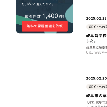
がともに地域を
を、ぜひご覧ください。
「ギフ」と、イン
1,400
取引件数
件!
2025.02.28 
無料で課題整理を依頼
SDGsへの
岐阜聾学校
した。
岐阜県立岐阜聾
した。 Web
に応じて職場体
聾学校の生徒さ
ターンシップに
2025.02.20
SDGsへの
岐阜市の草
1月末、岐阜市