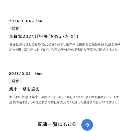
つもありがとうございます。 4年前の日本経済新聞で、当時の菅政権の各省庁から
の概算
2024.01.04 - Thu
経営
年賀状2024｜「甲辰（きのえ・たつ）」
皆さま、明けましておめでとうございます。 旧年中は格別なご高配を賜り、誠にあり
がたく厚く御礼申し上げます。 今年のリーピーの取り組み予定をご紹介するととも
に、昨年のリーピーも振り返りたいと思います。 2024年のリーピーについて
2023.10.02 - Mon
経営
第十一期を迎え
本日より、弊社は第十一期に入りました。これもひとえに、多くのお客さま、パートナー
企業の皆さま、その他これまで弊社を支えてくださった皆さまのおかげです。いつ
もありがとうございます。 私が東京から岐阜にIターンで移住してきて、そろそろ11
年が
記事一覧にもどる