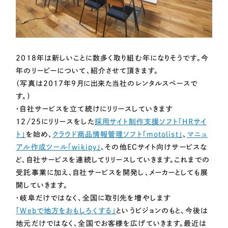
Webサイト制作
選ばれる理由
コーポレートサイト制作
採用サイト制作
サービス
ECサイト制作
2018年は新しいことに数多く取り組む年になりそうです。今
Service
年のリーピーについて、紹介させて頂きます。
ブランドサイト制作
（写真は2017年9月に出来た当社のレンタルスペースで
サービス紹介
ブランディング支援
す。）
・自社サービスを立て続けにリリースしていきます
一過性の広告に頼らず、
「仕組み」と「ノウハウ」
制作実績
を残す資産型DX支援をご提供します
12/25にリリースをした
採用サイト制作支援ソフト「HRサイ
すべて
（624件）
ト」
を始め、
クラウド商品情報管理ソフト「motolist」
、
マニュ
コーポレート・企業サイト
アル作成ツール「wikipy」
、その他ECサイト向けサービスな
（278件）
ど、自社サービスを連続してリリースしていきます。これまでの
ブランドサイト・サービスサイト
（85件）
受託事業に加え、自社サービスを開発し、メーカーとしても展
求人・採用サイト
（61件）
開していきます。
ECサイト（オンラインショップ）
・岐阜だけではなく、全国に取引先を増やします
（43件）
「Webで地方をおもしろくする」
というビジョンのもと、今後は
ポータルサイト・メディアサイト
（39件）
地元だけではなく、全国でお客様を広げていきます。最近は