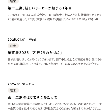
経営
第十三期、新しいリーピーが始まる１年目
2025年10月1日より、株式会社リーピーは第十三期に入ります。社員数もそろそろ
70名に到達しそうです。 東京から岐阜に移住したのが2012年10月の終わりだっ
たので、丸13年岐阜で過ごしていることになります。福岡から東京に出て、東京の
生
2025.01.01 - Wed
経営
年賀状2025｜「乙巳（きのと・み）」
皆さま、明けましておめでとうございます。 旧年中は格別なご高配を賜り、誠にあり
がたく厚く御礼申し上げます。 2025年のリーピーの取り組み予定をご紹介すると
ともに、2024年のリーピーも振り返りたいと思います。 2025年のリーピ
2024.10.01 - Tue
経営
第十二期のはじまりにあたって
本日より、弊社は第十二期に入りました。 これもひとえに、多くのお客さま、パートナ
ー企業の皆さま、その他これまで弊社を支えてくださった皆さまのおかげです。い