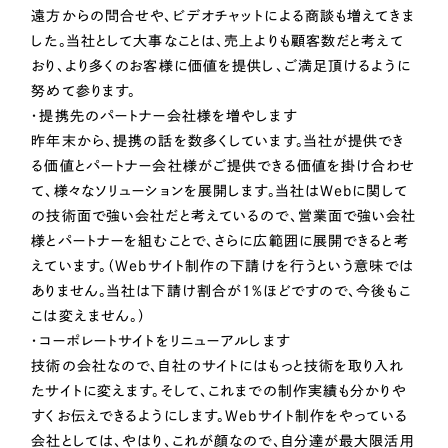
LP（ランディングページ）
（28件）
マーケティングDX支援
遠方からの問合せや、ビデオチャットによる商談も増えてきま
キャンペーン・プロモーションサイト
（12件）
した。当社として大事なことは、売上よりも顧客数だと考えて
おり、より多くのお客様に価値を提供し、ご満足頂けるように
Webサイト制作
ブランディング（ロゴ・印刷物）
（90件）
努めて参ります。
その他
（1件）
コーポレートサイト制作
・提携先のパートナー会社様を増やします
昨年末から、提携の話を数多くしています。当社が提供でき
オプションサービス
採用サイト制作
る価値とパートナー会社様がご提供できる価値を掛け合わせ
お客様インタビュー
て、様々なソリューションを展開します。当社はWebに関して
ECサイト制作
の技術面で強い会社だと考えているので、営業面で強い会社
Outsourcing
様とパートナーを組むことで、さらに広範囲に展開できると考
ブランドサイト制作
えています。（Webサイト制作の下請けを行うという意味では
?
よくある質問
ありません。当社は下請け割合が1%ほどですので、今後もこ
アウトソーシング（代行支援）
こは変えません。）
リープ・プロジェクト
・コーポレートサイトをリニューアルします
「反響強化」を目的としたマーケティング代行
リープ・プロジェクト
／
マーケティング代行
技術の会社なので、自社のサイトにはもっと技術を取り入れ
リープ・リクルーティング
SEO対策によるアクセス獲得、反響獲得などの"Webマーケティング"から、
たサイトに変えます。そして、これまでの制作実績も分かりや
ライン領域のマーケティングまでまるっと代行
「採用強化」を目的とした採用業務代行
すくお伝えできるようにします。Webサイト制作をやっている
会社としては、やはり、これが顔なので、自分達が最大限活用