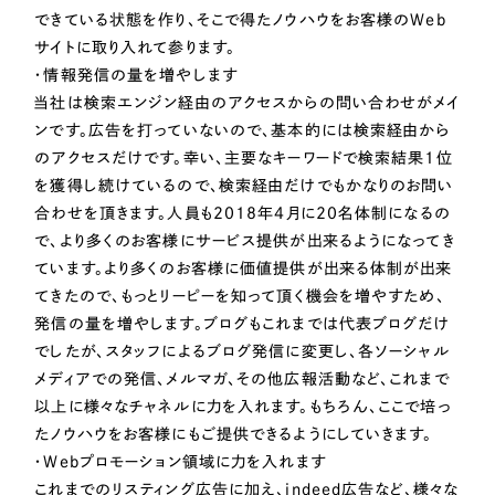
採用DX支援
その他のサービス
できている状態を作り、そこで得たノウハウをお客様のWeb
サイトに取り入れて参ります。
リープ・リクルーティング
／
採用業務代行
・情報発信の量を増やします
プライバシーポリシー
情報セキュリティ方針
求人票作成・面接など各種業務代行、採用の仕組み作り支援
当社は検索エンジン経由のアクセスからの問い合わせがメイ
AI倫理ポリシー
クッキーポリシー
サイトマップ
リープ・キャリア
／
人材紹介サービス
ンです。広告を打っていないので、基本的には検索経由から
ウェブアクセシビリティ方針
完全成功報酬型のスカウト型ハイクラス人材紹介（岐阜・愛知）
のアクセスだけです。幸い、主要なキーワードで検索結果1位
を獲得し続けているので、検索経由だけでもかなりのお問い
カイゼンDX支援
合わせを頂きます。人員も2018年4月に20名体制になるの
で、より多くのお客様にサービス提供が出来るようになってき
Pace
／
クラウド型工数管理ツール
ています。より多くのお客様に価値提供が出来る体制が出来
日報ツールで案件ごとの営業利益をリアルタイムに可視化
てきたので、もっとリーピーを知って頂く機会を増やすため、
発信の量を増やします。ブログもこれまでは代表ブログだけ
制作実績
でしたが、スタッフによるブログ発信に変更し、各ソーシャル
メディアでの発信、メルマガ、その他広報活動など、これまで
Works
以上に様々なチャネルに力を入れます。もちろん、ここで培っ
たノウハウをお客様にもご提供できるようにしていきます。
制作実績
・Webプロモーション領域に力を入れます
全国1,400社以上の支援実績の中から
実績の
これまでのリスティング広告に加え、indeed広告など、様々な