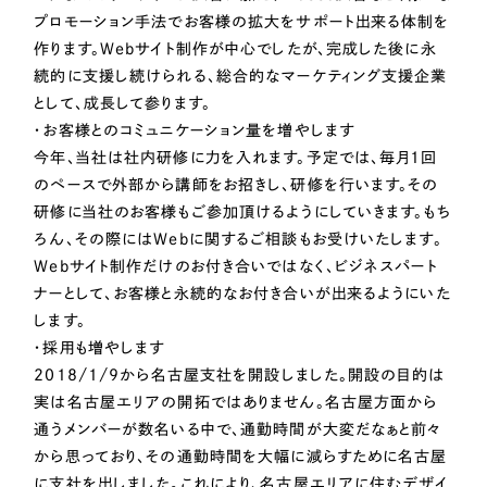
一部をご紹介します
プロモーション手法でお客様の拡大をサポート出来る体制を
作ります。Webサイト制作が中心でしたが、完成した後に永
ブックマークしたサイト
続的に支援し続けられる、総合的なマーケティング支援企業
として、成長して参ります。
・お客様とのコミュニケーション量を増やします
今年、当社は社内研修に力を入れます。予定では、毎月1回
のペースで外部から講師をお招きし、研修を行います。その
研修に当社のお客様もご参加頂けるようにしていきます。もち
ろん、その際にはWebに関するご相談もお受けいたします。
Webサイト制作だけのお付き合いではなく、ビジネスパート
ナーとして、お客様と永続的なお付き合いが出来るようにいた
すべて
（624件）
します。
コーポレート・企業サイト
・採用も増やします
（278件）
2018/1/9から名古屋支社を開設しました。開設の目的は
ブランドサイト・サービスサイト
（85件）
実は名古屋エリアの開拓ではありません。名古屋方面から
求人・採用サイト
（61件）
通うメンバーが数名いる中で、通勤時間が大変だなぁと前々
ECサイト（オンラインショップ）
から思っており、その通勤時間を大幅に減らすために名古屋
（43件）
に支社を出しました。これにより、名古屋エリアに住むデザイ