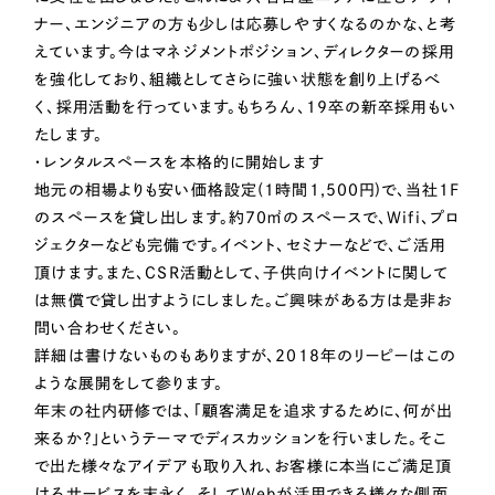
ポータルサイト・メディアサイト
（39件）
ナー、エンジニアの方も少しは応募しやすくなるのかな、と考
LP（ランディングページ）
（28件）
えています。今はマネジメントポジション、ディレクターの採用
キャンペーン・プロモーションサイト
（12件）
を強化しており、組織としてさらに強い状態を創り上げるべ
く、採用活動を行っています。もちろん、19卒の新卒採用もい
ブランディング（ロゴ・印刷物）
（90件）
たします。
その他
（1件）
・レンタルスペースを本格的に開始します
地元の相場よりも安い価格設定(1時間1,500円)で、当社1F
のスペースを貸し出します。約70㎡のスペースで、Wifi、プロ
お客様インタビュー
ジェクターなども完備です。イベント、セミナーなどで、ご活用
頂けます。また、CSR活動として、子供向けイベントに関して
は無償で貸し出すようにしました。ご興味がある方は是非お
問い合わせください。
詳細は書けないものもありますが、2018年のリーピーはこの
ような展開をして参ります。
年末の社内研修では、「顧客満足を追求するために、何が出
来るか？」というテーマでディスカッションを行いました。そこ
で出た様々なアイデアも取り入れ、お客様に本当にご満足頂
けるサービスを末永く、そしてWebが活用できる様々な側面