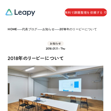
058-215-0066
無料で課題整理を依頼する
24時間受付
HOME
代表ブログ
お知らせ
2018年のリーピーについて
無料で課題整理を依頼する
資料請求
する
お知らせ
資料請求する
2018.01.11 - Thu
無料で課題整理を依頼
する
2018年のリーピーについて
Company
会社情報
採用情報
Web Produce
お役立ち情報
リーピーが選ばれる理由
会社概要