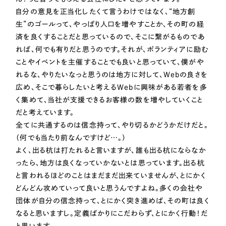
一部をご紹介します
自分の意見を正当化したくて言うわけではなく、“地方創
生”のゴールって、やっぱり人口を増やすことか、その町の経
ブックマークしたサイト
済を良くすることだと思っているので、そこに繋がるものであ
れば、何でも有りだと思うのです。それが、ボランティアに励む
ことやイベントを主催することでも良いと思っていて、僕がや
れるな、やりたいなっと思うのは地方に対して、Webの良さを
広め、そこで暮らしたいと考えるWebに興味がある若者を多
く集めて、当社が支援できるお客様の数を増やしていくこと
だと考えています。
全てに共通するのは信念持って、やり切るかどうかだけだと。
（何でも当たり前なんですけど…。）
すべて
（624件）
よく、出る杭は打たれると言いますが、誰も出る杭にならなか
コーポレート・企業サイト
ったら、地方は良くなっていかないとは思っています。出る杭
（278件）
と言われるほどのことはまだまだ出来ていませんが、とにかく
ブランドサイト・サービスサイト
（85件）
どんどん攻めていって良いと思うんですよね。多くの会社や
求人・採用サイト
（61件）
団体が自分の信念持って、とにかく突き進めば、その町は良く
ECサイト（オンラインショップ）
（43件）
なると思いますし。定義ばかりにこだわらず、とにかく行動！だ
と思います。