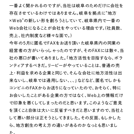
LP（ランディングページ）
（28件）
マーケティングDX支援
一番よく聞かれるのですが、当社は岐阜のためだけに会社を
キャンペーン・プロモーションサイト
（12件）
存在させているわけではありません。岐阜を拠点に“地方
×Web”の新しい形を創ろうとしていて、岐阜県内で一番の
Webサイト制作
ブランディング（ロゴ・印刷物）
（90件）
Web会社になることが会社をやっている理由です。(社員数、
その他
（1件）
コーポレートサイト制作
売上、社内制度など様々な面で。)
今年の5月に匿名でFAXをお送り頂いた岐阜県内の同業の
オプションサービス
採用サイト制作
経営者の方がいらっしゃったのですが、そのFAXには散々、当
お客様インタビュー
社の悪口が書いてありました。「地方活性を目指すなら、ボラ
ECサイト制作
ンティアするべきだ。リーピーがやっていることは、普通の売
Outsourcing
ブランドサイト制作
上・利益を求める企業と同じで、そんな会社に地方活性は出
来ないし、岐阜では通用しない、、、」などなど、匿名でしかも
?
よくある質問
コンビニのFAXからお送りになっていたので、おそらく、特に
アウトソーシング（代行支援）
お会いしたことがある企業の方ではなく、Web上の情報だけ
リープ・プロジェクト
で印象を悪くしてしまったのだと思います。このようなご意見
「反響強化」を目的としたマーケティング代行
リープ・プロジェクト
／
マーケティング代行
を頂くこと自体は大いに反省すべきだと思いますので、当社と
リープ・リクルーティング
SEO対策によるアクセス獲得、反響獲得などの"Webマーケティング"から、
して悪い部分は正そうとしてきました。その反面、もしかした
ライン領域のマーケティングまでまるっと代行
「採用強化」を目的とした採用業務代行
ら、地方創生の考え方の違いがあるのかなっとも思いまし
た。