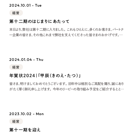
2024.10.01 - Tue
経営
第十二期のはじまりにあたって
本日より、弊社は第十二期に入りました。 これもひとえに、多くのお客さま、パートナ
ー企業の皆さま、その他これまで弊社を支えてくださった皆さまのおかげです。い
つもありがとうございます。 4年前の日本経済新聞で、当時の菅政権の各省庁から
の概算
2024.01.04 - Thu
経営
年賀状2024｜「甲辰（きのえ・たつ）」
皆さま、明けましておめでとうございます。 旧年中は格別なご高配を賜り、誠にあり
がたく厚く御礼申し上げます。 今年のリーピーの取り組み予定をご紹介するととも
に、昨年のリーピーも振り返りたいと思います。 2024年のリーピーについて
2023.10.02 - Mon
経営
第十一期を迎え