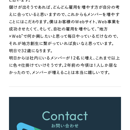
ポータルサイト・メディアサイト
（39件）
儲けが出そうであれば、どんどん雇用を増やす方が自分の考
LP（ランディングページ）
（28件）
えに合っていると思いますので、これからもメンバーを増やす
キャンペーン・プロモーションサイト
（12件）
ことにはこだわります。僕はお客様のWebサイト、Web事業を
ブランディング（ロゴ・印刷物）
成功させたくて、そして、自社の雇用を増やして、“地方
（90件）
×Web”で何か興したいと思って毎日やっているだけなので、
その他
（1件）
それが地方創生に繋がっていれば良いなと思っています。
明日で32歳になります。
お客様インタビュー
明日からは社内にいるメンバーが12名に増え、これまで以上
に色々仕掛けていけそうです。2年前の今頃は1人しか居な
かったので、メンバーが増えることは本当に嬉しいです。
Contact
お問い合わせ