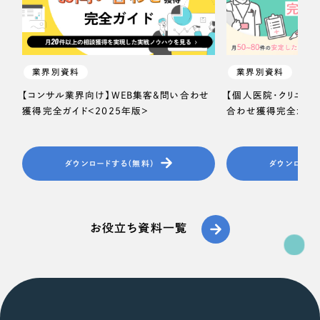
業界別資料
業界別資料
【コンサル業界向け】WEB集客＆問い合わせ
【個人医院・クリニッ
獲得完全ガイド＜2025年版＞
合わせ獲得完全ガイド
ダウンロードする（無料）
ダウンロード
お役立ち資料一覧