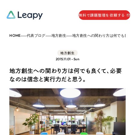
058-215-0066
無料で課題整理を依頼する
24時間受付
HOME
代表ブログ
地方創生
地方創生への関わり方は何でも良くて、必要なのは信念と実行
無料で課題整理を依頼する
資料請求
する
地方創生
資料請求する
2015.11.01 - Sun
無料で課題整理を依頼
する
地方創生への関わり方は何でも良くて、必要
Company
なのは信念と実行力だと思う。
会社情報
採用情報
Web Produce
お役立ち情報
リーピーが選ばれる理由
会社概要