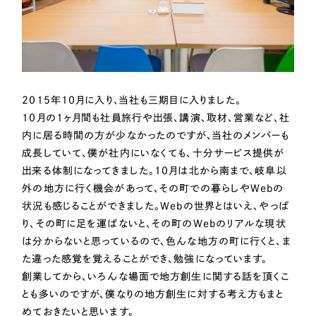
Webサイト制作
選ばれる理由
コーポレートサイト制作
採用サイト制作
サービス
ECサイト制作
Service
ブランドサイト制作
2015年10月に入り、当社も三期目に入りました。
10月の1ヶ月間も社員旅行や出張、講演、取材、営業など、社
サービス紹介
ブランディング支援
内に居る時間の方が少なかったのですが、当社のメンバーも
一過性の広告に頼らず、
「仕組み」と「ノウハウ」
制作実績
成長していて、僕が社内にいなくても、十分サービス提供が
を残す資産型DX支援をご提供します
出来る体制になってきました。10月は北から南まで、岐阜以
すべて
（624件）
外の地方に行く機会があって、その町での暮らしやWebの
コーポレート・企業サイト
（278件）
状況も感じることができました。Webの世界とはいえ、やっぱ
り、その町に足を運ばないと、その町のWebのリアルな現状
ブランドサイト・サービスサイト
（85件）
は分からないと思っているので、色んな地方の町に行くと、ま
求人・採用サイト
（61件）
た違った感覚を覚えることができ、勉強になっています。
ECサイト（オンラインショップ）
（43件）
創業してから、いろんな場面で地方創生に関する話を頂くこ
とも多いのですが、僕なりの地方創生に対する考え方もまと
ポータルサイト・メディアサイト
（39件）
めておきたいと思います。