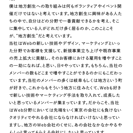
採用DX支援
その他のサービス
僕は地方創生への取り組みは何もボランティアやイベント開
催だけではないと考えています。地方創生に興味がある人た
リープ・リクルーティング
／
採用業務代行
ちの中で、自分はどの分野で一番貢献できるかを考え、そこ
プライバシーポリシー
情報セキュリティ方針
求人票作成・面接など各種業務代行、採用の仕組み作り支援
に集中している人がどれだけ多く居るのか、このことこそ
AI倫理ポリシー
クッキーポリシー
サイトマップ
リープ・キャリア
／
人材紹介サービス
が、“地方創生”だと考えています。
ウェブアクセシビリティ方針
完全成功報酬型のスカウト型ハイクラス人材紹介（岐阜・愛知）
当社はWebの新しい技術やデザイン、マーケティングといっ
た分野でお客様を支援して、新規事業立ち上げや既存事業
カイゼンDX支援
の売上拡大に貢献し、そのお客様における雇用を増やすこと
Pace
の一助になれば、と思い、日々やっています。もちろん、当社の
／
クラウド型工数管理ツール
メンバーの数もどこまで増やすことができるのかにもこだわっ
日報ツールで案件ごとの営業利益をリアルタイムに可視化
ています。当社のメンバーの多くは岐阜もしくは地方という町
が好きで、これからもそういう地方に住みたくて、Webも好き
制作実績
で新しい技術やマーケティング手法を取り入れて、成長した
いと思っているメンバーが集まっています。だからこそ、当社
Works
はWeb分野においては先端をいく東京の会社にも負けない
クオリティでやれる会社にならなければいけないと思ってい
制作実績
ますし、地方のWeb会社のくせに、あの会社なかなかやるや
全国1,400社以上の支援実績の中から
実績の
ん！っと言ってもらえる会社にしたいと思っています。