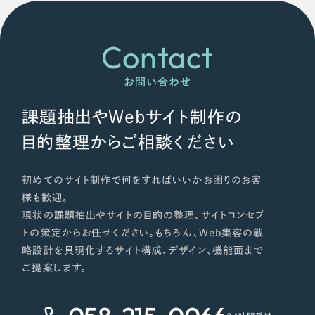
ポータルサイト・メディアサイト
（39件）
LP（ランディングページ）
（28件）
Contact
キャンペーン・プロモーションサイト
（12件）
ブランディング（ロゴ・印刷物）
（90件）
お問い合わせ
その他
（1件）
課題抽出やWebサイト制作の
目的整理からご相談ください
お客様インタビュー
初めてのサイト制作で何をすればいいかお困りのお客
様も歓迎。
現状の課題抽出やサイトの目的の整理、サイトコンセプ
トの策定からお任せください。もちろん、Web集客の戦
略設計を具現化するサイト構成、デザイン、機能面まで
ご提案します。