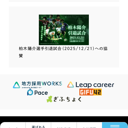
柏木陽介選手
引退試合（2025/12/21）
への協
賛
Scroll Down
© Leapy Inc.
選ばれる