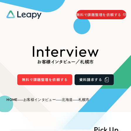
058-215-0066
無料で課題整理を依頼する
24時間受付
無料で課題整理を依頼する
Interview
資料請求
する
資料請求する
お客様インタビュー／札幌市
無料で課題整理を依頼
する
Company
無料で課題整理を依頼する
資料請求する
会社情報
採用情報
HOME
お客様インタビュー
北海道
札幌市
Web Produce
お役立ち情報
リーピーが選ばれる理由
会社概要
Pick Up