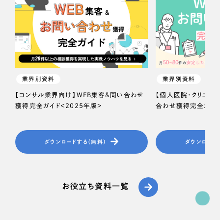
一部をご紹介します
ブックマークしたサイト
業界別資料
業界別資料
【コンサル業界向け】WEB集客＆問い合わせ
【個人医院・クリニッ
獲得完全ガイド＜2025年版＞
合わせ獲得完全ガイド
すべて
ダウンロードする（無料）
ダウンロード
（624件）
コーポレート・企業サイト
（278件）
ブランドサイト・サービスサイト
（85件）
お役立ち資料一覧
求人・採用サイト
（61件）
ECサイト（オンラインショップ）
（43件）