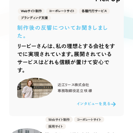
Webサイト制作
選ばれる理由
Webサイト制作
コーポレートサイト
各種代行サービス
コーポレートサイト制作
ブランディング支援
採用サイト制作
サービス
制作後の反響についてお聞きしまし
ECサイト制作
た。
Service
ブランドサイト制作
リーピーさんは、私の理想とする会社をす
サービス紹介
ブランディング支援
でに実現されています。展開されている
サービスはどれも信頼が置けて安心で
一過性の広告に頼らず、
「仕組み」と「ノウハウ」
制作実績
す。
を残す資産型DX支援をご提供します
すべて
（624件）
近江リース株式会社
コーポレート・企業サイト
（278件）
専務取締役
足立 咲 様
ブランドサイト・サービスサイト
（85件）
インタビューを見る
求人・採用サイト
（61件）
ECサイト（オンラインショップ）
（43件）
Webサイト制作
コーポレートサイト
ポータルサイト・メディアサイト
（39件）
採用サイト