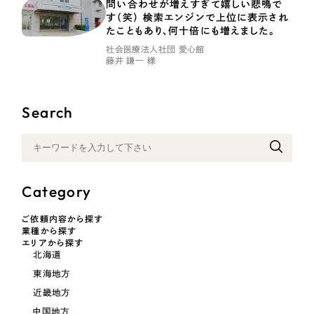
LP（ランディングページ）
問い合わせが増えすぎて嬉しい悲鳴で
（28件）
マーケティングDX支援
す（笑） 検索エンジンで上位に表示され
キャンペーン・プロモーションサイト
（12件）
たこともあり、何十倍にも増えました。
Webサイト制作
ブランディング（ロゴ・印刷物）
社会医療法人社団 愛心館
（90件）
藤井 謙一 様
その他
（1件）
コーポレートサイト制作
オプションサービス
Search
採用サイト制作
お客様インタビュー
ECサイト制作
Outsourcing
ブランドサイト制作
Category
?
よくある質問
アウトソーシング（代行支援）
ご依頼内容から探す
リープ・プロジェクト
業種から探す
エリアから探す
「反響強化」を目的としたマーケティング代行
リープ・プロジェクト
北海道
／
マーケティング代行
リープ・リクルーティング
SEO対策によるアクセス獲得、反響獲得などの"Webマーケティング"から、
東海地方
ライン領域のマーケティングまでまるっと代行
「採用強化」を目的とした採用業務代行
近畿地方
中国地方