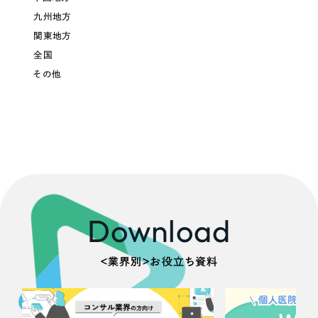
採用DX支援
その他のサービス
九州地方
リープ・リクルーティング
関東地方
／
採用業務代行
プライバシーポリシー
情報セキュリティ方針
求人票作成・面接など各種業務代行、採用の仕組み作り支援
全国
AI倫理ポリシー
クッキーポリシー
サイトマップ
リープ・キャリア
その他
／
人材紹介サービス
ウェブアクセシビリティ方針
完全成功報酬型のスカウト型ハイクラス人材紹介（岐阜・愛知）
カイゼンDX支援
Pace
／
クラウド型工数管理ツール
日報ツールで案件ごとの営業利益をリアルタイムに可視化
Download
制作実績
Works
＜業界別＞お役立ち資料
制作実績
全国1,400社以上の支援実績の中から
実績の