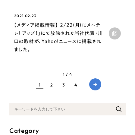
ポータルサイト・メディアサイト
（39件）
LP（ランディングページ）
（28件）
2021.02.23
キャンペーン・プロモーションサイト
（12件）
【メディア掲載情報】 2/22(月)にメ～テ
ブランディング（ロゴ・印刷物）
（90件）
レ「アップ！」にて放映された当社代表・川
その他
（1件）
口の取材が、Yahoo!ニュースに掲載され
ました。
お客様インタビュー
1 / 4
1
2
3
4
Category