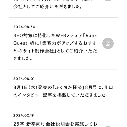
LP（ランディングページ）
（28件）
マーケティングDX支援
会社としてご紹介いただきました。
キャンペーン・プロモーションサイト
（12件）
Webサイト制作
ブランディング（ロゴ・印刷物）
（90件）
2024.08.30
その他
（1件）
コーポレートサイト制作
SEO対策に特化したWEBメディア「Rank
オプションサービス
Quest」様に「集客力がアップするおすす
採用サイト制作
めのサイト制作会社」としてご紹介いただ
お客様インタビュー
ECサイト制作
きました。
Outsourcing
ブランドサイト制作
2024.08.01
?
よくある質問
アウトソーシング（代行支援）
8月1日（木）発売の「ふくおか経済」8月号に、川口
リープ・プロジェクト
のインタビュー記事を掲載していただきました。
「反響強化」を目的としたマーケティング代行
リープ・プロジェクト
／
マーケティング代行
リープ・リクルーティング
SEO対策によるアクセス獲得、反響獲得などの"Webマーケティング"から、
ライン領域のマーケティングまでまるっと代行
2024.02.19
「採用強化」を目的とした採用業務代行
25卒 新卒向け会社説明会を実施してお