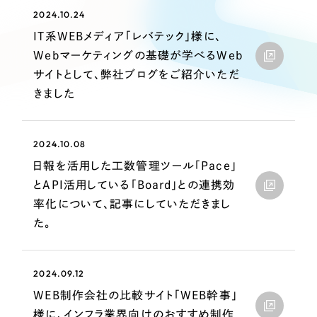
Webサイト制作
2024.10.24
選ばれる理由
コーポレートサイト制作
IT系WEBメディア「レバテック」様に、
採用サイト制作
Webマーケティングの基礎が学べるWeb
サービス
サイトとして、弊社ブログをご紹介いただ
ECサイト制作
Service
きました
ブランドサイト制作
サービス紹介
ブランディング支援
2024.10.08
一過性の広告に頼らず、
「仕組み」と「ノウハウ」
制作実績
日報を活用した工数管理ツール「Pace」
を残す資産型DX支援をご提供します
すべて
（624件）
とAPI活用している「Board」との連携効
率化について、記事にしていただきまし
コーポレート・企業サイト
（278件）
た。
ブランドサイト・サービスサイト
（85件）
求人・採用サイト
（61件）
2024.09.12
ECサイト（オンラインショップ）
（43件）
WEB制作会社の比較サイト「WEB幹事」
ポータルサイト・メディアサイト
（39件）
様に、インフラ業界向けのおすすめ制作