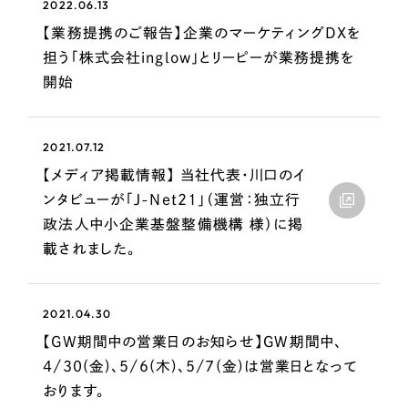
2022.06.13
一部をご紹介します
【業務提携のご報告】企業のマーケティングDXを
担う「株式会社inglow」とリーピーが業務提携を
ブックマークしたサイト
開始
2021.07.12
【メディア掲載情報】 当社代表・川口のイ
ンタビューが「J-Net21」（運営：独立行
政法人中小企業基盤整備機構 様）に掲
載されました。
すべて
（624件）
コーポレート・企業サイト
（278件）
2021.04.30
ブランドサイト・サービスサイト
（85件）
【GW期間中の営業日のお知らせ】GW期間中、
求人・採用サイト
（61件）
4/30(金)、5/6(木)、5/7(金)は営業日となって
ECサイト（オンラインショップ）
（43件）
おります。