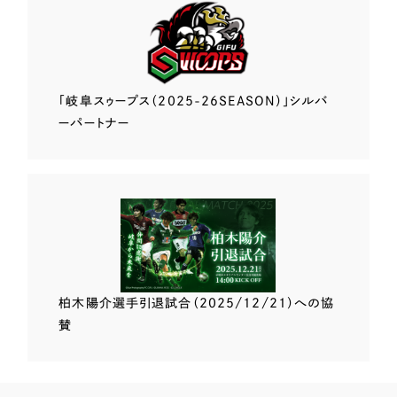
「岐阜スゥープス
（2025-26SEASON）」
シルバ
ーパートナー
柏木陽介選手
引退試合（2025/12/21）
への協
賛