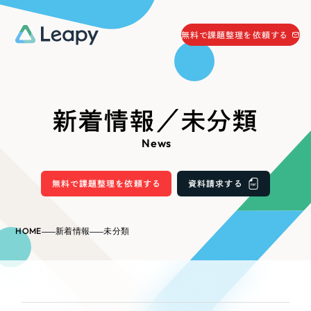
058-215-0066
無料で課題整理を依頼する
24時間受付
無料で課題整理を依頼する
資料請求
する
新着情報／未分類
資料請求する
News
無料で課題整理を依頼
する
Company
無料で課題整理を依頼する
資料請求する
会社情報
採用情報
HOME
新着情報
未分類
Web Produce
お役立ち情報
リーピーが選ばれる理由
会社概要