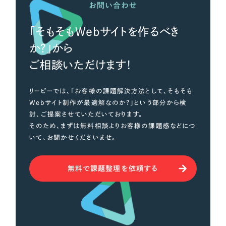
LP（ランディングページ）
（28件）
お問い合わせ
マーケティングDX支援
キャンペーン・プロモーションサイト
（12件）
「そもそもWebサイトを作るべき
Webサイト制作
ブランディング（ロゴ・印刷物）
（90件）
か？」から
その他
（1件）
コーポレートサイト制作
ご相談いただけます！
オプションサービス
採用サイト制作
リーピーでは、「お客様の課題解決方法として、そもそも
お客様インタビュー
ECサイト制作
Webサイト制作が最適解なのか？」という部分から検
討、ご提案させていただいております。
Outsourcing
ブランドサイト制作
そのため、まずは無料相談よりお客様の課題感などにつ
いて、お聞かせくださいませ。
?
よくある質問
アウトソーシング（代行支援）
リープ・プロジェクト
無料で課題整理を依頼する
「反響強化」を目的としたマーケティング代行
リープ・プロジェクト
／
マーケティング代行
リープ・リクルーティング
SEO対策によるアクセス獲得、反響獲得などの"Webマーケティング"から、
ライン領域のマーケティングまでまるっと代行
「採用強化」を目的とした採用業務代行