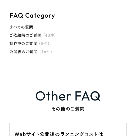
採用DX支援
その他のサービス
FAQ Category
リープ・リクルーティング
／
採用業務代行
プライバシーポリシー
情報セキュリティ方針
求人票作成・面接など各種業務代行、採用の仕組み作り支援
すべての質問
AI倫理ポリシー
クッキーポリシー
サイトマップ
リープ・キャリア
／
人材紹介サービス
ご依頼前のご質問
（40件）
ウェブアクセシビリティ方針
完全成功報酬型のスカウト型ハイクラス人材紹介（岐阜・愛知）
制作中のご質問
（8件）
公開後のご質問
（16件）
カイゼンDX支援
Pace
／
クラウド型工数管理ツール
日報ツールで案件ごとの営業利益をリアルタイムに可視化
Other FAQ
制作実績
Works
その他のご質問
制作実績
全国1,400社以上の支援実績の中から
実績の
Webサイト公開後のランニングコストは