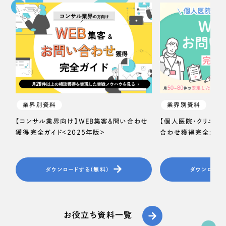
業界別資料
業界別資料
【コンサル業界向け】WEB集客＆問い合わせ
【個人医院・クリニッ
獲得完全ガイド＜2025年版＞
合わせ獲得完全ガイド
ダウンロードする（無料）
ダウンロード
お役立ち資料一覧