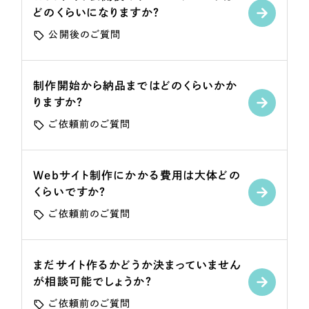
一部をご紹介します
どのくらいになりますか？
公開後のご質問
ブックマークしたサイト
制作開始から納品まではどのくらいかか
りますか？
ご依頼前のご質問
Webサイト制作にかかる費用は大体どの
くらいですか？
すべて
（624件）
ご依頼前のご質問
コーポレート・企業サイト
（278件）
ブランドサイト・サービスサイト
（85件）
まだサイト作るかどうか決まっていません
求人・採用サイト
（61件）
が相談可能でしょうか？
ECサイト（オンラインショップ）
（43件）
ご依頼前のご質問