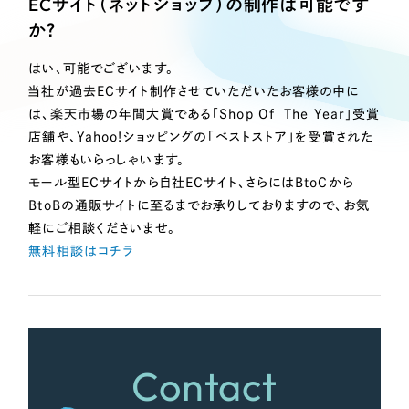
ECサイト（ネットショップ）の制作は可能です
Webサイト制作
か？
選ばれる理由
コーポレートサイト制作
採用サイト制作
はい、可能でございます。
サービス
当社が過去ECサイト制作させていただいたお客様の中に
ECサイト制作
は、楽天市場の年間大賞である「Shop Of The Year」受賞
Service
ブランドサイト制作
店舗や、Yahoo!ショッピングの「ベストストア」を受賞された
サービス紹介
ブランディング支援
お客様もいらっしゃいます。
モール型ECサイトから自社ECサイト、さらにはBtoCから
一過性の広告に頼らず、
「仕組み」と「ノウハウ」
制作実績
BtoBの通販サイトに至るまでお承りしておりますので、お気
を残す資産型DX支援をご提供します
軽にご相談くださいませ。
すべて
（624件）
無料相談はコチラ
コーポレート・企業サイト
（278件）
ブランドサイト・サービスサイト
（85件）
求人・採用サイト
（61件）
ECサイト（オンラインショップ）
（43件）
Contact
ポータルサイト・メディアサイト
（39件）