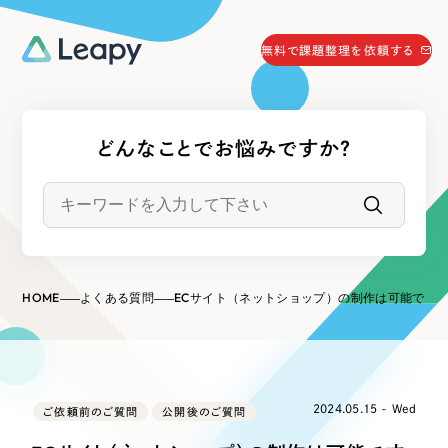
058-215-0066
無料で課題整理を依頼する
24時間受付
無料で課題整理を依頼する
どんなことでお悩みですか？
資料請求
する
資料請求する
無料で課題整理を依頼
する
Company
HOME
よくある質問
ECサイト（ネットショップ）の制作は可能ですか？
会社情報
採用情報
Web Produce
お役立ち情報
2024.05.15 - Wed
ご依頼前のご質問
リーピーが選ばれる理由
公開後のご質問
会社概要