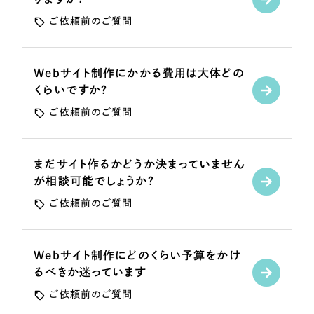
一部をご紹介します
ご依頼前のご質問
ブックマークしたサイト
Webサイト制作にかかる費用は大体どの
くらいですか？
ご依頼前のご質問
まだサイト作るかどうか決まっていません
が相談可能でしょうか？
すべて
ご依頼前のご質問
（624件）
コーポレート・企業サイト
（278件）
ブランドサイト・サービスサイト
（85件）
Webサイト制作にどのくらい予算をかけ
求人・採用サイト
るべきか迷っています
（61件）
ECサイト（オンラインショップ）
ご依頼前のご質問
（43件）