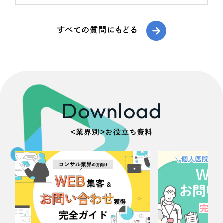
ポータルサイト・メディアサイト
（39件）
LP（ランディングページ）
（28件）
すべての質問にもどる
キャンペーン・プロモーションサイト
（12件）
ブランディング（ロゴ・印刷物）
（90件）
その他
（1件）
お客様インタビュー
Download
＜業界別＞お役立ち資料