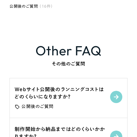
採用DX支援
その他のサービス
公開後のご質問
（16件）
リープ・リクルーティング
／
採用業務代行
プライバシーポリシー
情報セキュリティ方針
求人票作成・面接など各種業務代行、採用の仕組み作り支援
AI倫理ポリシー
クッキーポリシー
サイトマップ
リープ・キャリア
／
人材紹介サービス
ウェブアクセシビリティ方針
完全成功報酬型のスカウト型ハイクラス人材紹介（岐阜・愛知）
Other FAQ
カイゼンDX支援
その他のご質問
Pace
／
クラウド型工数管理ツール
日報ツールで案件ごとの営業利益をリアルタイムに可視化
Webサイト公開後のランニングコストは
制作実績
どのくらいになりますか？
公開後のご質問
Works
制作実績
制作開始から納品まではどのくらいかか
全国1,400社以上の支援実績の中から
実績の
りますか？