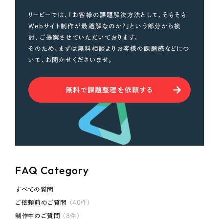
LP（ランディングページ）
（28件）
マーケティングDX支援
リーピーでは、「お客様の課題解決方法として、そもそも
キャンペーン・プロモーションサイト
（12件）
Webサイト制作が最適解なのか？」という部分から検
Webサイト制作
ブランディング（ロゴ・印刷物）
（90件）
討、ご提案させていただいております。
そのため、まずは無料相談よりお客様の課題感などにつ
その他
（1件）
コーポレートサイト制作
いて、お聞かせくださいませ。
オプションサービス
採用サイト制作
無料で課題整理を依頼する
お客様インタビュー
ECサイト制作
Outsourcing
ブランドサイト制作
?
よくある質問
アウトソーシング（代行支援）
リープ・プロジェクト
FAQ Category
「反響強化」を目的としたマーケティング代行
リープ・プロジェクト
／
マーケティング代行
リープ・リクルーティング
SEO対策によるアクセス獲得、反響獲得などの"Webマーケティング"から、
すべての質問
ライン領域のマーケティングまでまるっと代行
「採用強化」を目的とした採用業務代行
ご依頼前のご質問
（40件）
制作中のご質問
（8件）