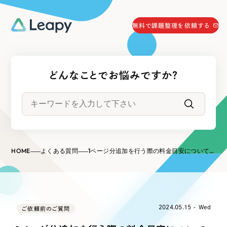
058-215-0066
無料で課題整理を依頼する
24時間受付
無料で課題整理を依頼する
どんなことでお悩みですか？
資料請求
する
資料請求する
無料で課題整理を依頼
する
Company
HOME
よくある質問
1ページ分追加を行う際の料金目安について教えてください。
会社情報
採用情報
Web Produce
お役立ち情報
2024.05.15 - Wed
ご依頼前のご質問
リーピーが選ばれる理由
会社概要