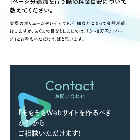
1ページ分追加を行う際の料金目安について
Webサイト制作
教えてください。
選ばれる理由
コーポレートサイト制作
採用サイト制作
実際のボリュームやレイアウト、仕様などによって金額が前
サービス
後しますが、あくまで目安としましては、「3～8万円/1ペー
ECサイト制作
ジ」とお考えいただければと思います。
Service
ブランドサイト制作
サービス紹介
ブランディング支援
一過性の広告に頼らず、
「仕組み」と「ノウハウ」
制作実績
を残す資産型DX支援をご提供します
Contact
すべて
（624件）
コーポレート・企業サイト
（278件）
お問い合わせ
ブランドサイト・サービスサイト
（85件）
求人・採用サイト
「そもそもWebサイトを作るべき
（61件）
ECサイト（オンラインショップ）
か？」から
（43件）
ポータルサイト・メディアサイト
ご相談いただけます！
（39件）