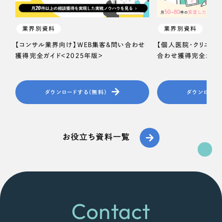
業界別資料
業界別資料
【コンサル業界向け】WEB集客＆問い合わせ
【個人医院・クリニッ
獲得完全ガイド＜2025年版＞
合わせ獲得完全ガイド
ダウンロードする（無料）
ダウンロード
お役立ち資料一覧
Contact