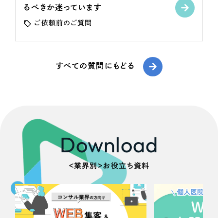
ポータルサイト・メディアサイト
（39件）
るべきか迷っています
LP（ランディングページ）
（28件）
ご依頼前のご質問
キャンペーン・プロモーションサイト
（12件）
ブランディング（ロゴ・印刷物）
（90件）
その他
すべての質問にもどる
（1件）
お客様インタビュー
Download
＜業界別＞お役立ち資料