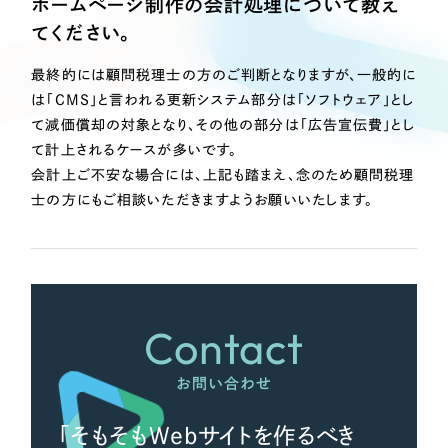
ホームページ制作の会計処理について教え
Webサイト制作
てください。
選ばれる理由
コーポレートサイト制作
採用サイト制作
最終的には顧問税理士の方のご判断となりますが、一般的に
サービス
は「CMS」と言われる更新システム部分は「ソフトウェア」とし
ECサイト制作
て減価償却の対象となり、その他の部分は「広告宣伝費」とし
Service
ブランドサイト制作
て計上されるケースが多いです。
サービス紹介
ブランディング支援
会計上ご不安な場合には、上記も踏まえ、念のため顧問税理
士の方にもご相談いただきますようお願いいたします。
一過性の広告に頼らず、
「仕組み」と「ノウハウ」
制作実績
を残す資産型DX支援をご提供します
すべて
（624件）
コーポレート・企業サイト
（278件）
ブランドサイト・サービスサイト
（85件）
Contact
求人・採用サイト
（61件）
お問い合わせ
ECサイト（オンラインショップ）
（43件）
ポータルサイト・メディアサイト
（39件）
「そもそもWebサイトを作るべき