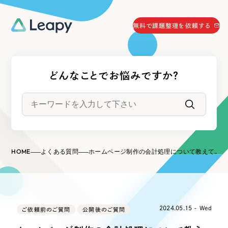
058-215-0066
無料で課題整理を依頼する
24時間受付
無料で課題整理を依頼する
どんなことでお悩みですか？
資料請求
する
資料請求する
無料で課題整理を依頼
する
Company
HOME
よくある質問
ホームページ制作の会計処理について教えてください。
会社情報
採用情報
Web Produce
お役立ち情報
2024.05.15 - Wed
ご依頼前のご質問
リーピーが選ばれる理由
公開後のご質問
会社概要