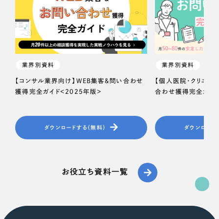
業界別資料
業界別資料
【コンサル業界向け】WEB集客＆問い合わせ
【個人医院・クリニッ
獲得完全ガイド＜2025年版＞
合わせ獲得完全ガイド
ダウンロードする（無料）
ダウンロード
お役立ち資料一覧