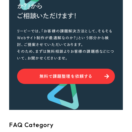
LP（ランディングページ）
（28件）
マーケティングDX支援
か？」から
キャンペーン・プロモーションサイト
（12件）
ご相談いただけます！
Webサイト制作
ブランディング（ロゴ・印刷物）
（90件）
その他
リーピーでは、「お客様の課題解決方法として、そもそも
（1件）
コーポレートサイト制作
Webサイト制作が最適解なのか？」という部分から検
オプションサービス
討、ご提案させていただいております。
採用サイト制作
そのため、まずは無料相談よりお客様の課題感などにつ
お客様インタビュー
いて、お聞かせくださいませ。
ECサイト制作
Outsourcing
ブランドサイト制作
無料で課題整理を依頼する
?
よくある質問
アウトソーシング（代行支援）
リープ・プロジェクト
「反響強化」を目的としたマーケティング代行
リープ・プロジェクト
／
マーケティング代行
リープ・リクルーティング
SEO対策によるアクセス獲得、反響獲得などの"Webマーケティング"から、
ライン領域のマーケティングまでまるっと代行
「採用強化」を目的とした採用業務代行
FAQ Category