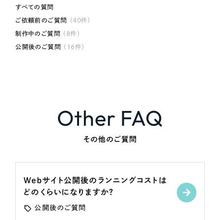
採用DX支援
その他のサービス
すべての質問
ご依頼前のご質問
（40件）
リープ・リクルーティング
／
採用業務代行
制作中のご質問
（8件）
プライバシーポリシー
情報セキュリティ方針
求人票作成・面接など各種業務代行、採用の仕組み作り支援
公開後のご質問
（16件）
AI倫理ポリシー
クッキーポリシー
サイトマップ
リープ・キャリア
／
人材紹介サービス
ウェブアクセシビリティ方針
完全成功報酬型のスカウト型ハイクラス人材紹介（岐阜・愛知）
カイゼンDX支援
Pace
Other FAQ
／
クラウド型工数管理ツール
日報ツールで案件ごとの営業利益をリアルタイムに可視化
その他のご質問
制作実績
Works
Webサイト公開後のランニングコストは
どのくらいになりますか？
制作実績
公開後のご質問
全国1,400社以上の支援実績の中から
実績の