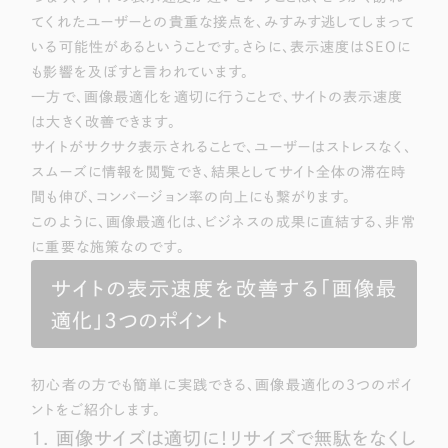
LP（ランディングページ）
（28件）
マーケティングDX支援
てくれたユーザーとの貴重な接点を、みすみす逃してしまって
キャンペーン・プロモーションサイト
（12件）
いる可能性があるということです。さらに、表示速度はSEOに
Webサイト制作
ブランディング（ロゴ・印刷物）
も影響を及ぼすと言われています。
（90件）
一方で、画像最適化を適切に行うことで、サイトの表示速度
その他
（1件）
コーポレートサイト制作
は大きく改善できます。
オプションサービス
サイトがサクサク表示されることで、ユーザーはストレスなく、
採用サイト制作
スムーズに情報を閲覧でき、結果としてサイト全体の滞在時
お客様インタビュー
間も伸び、コンバージョン率の向上にも繋がります。
ECサイト制作
このように、画像最適化は、ビジネスの成果に直結する、非常
Outsourcing
ブランドサイト制作
に重要な施策なのです。
サイトの表示速度を改善する「画像最
?
よくある質問
アウトソーシング（代行支援）
適化」3つのポイント
リープ・プロジェクト
「反響強化」を目的としたマーケティング代行
リープ・プロジェクト
／
マーケティング代行
初心者の方でも簡単に実践できる、画像最適化の3つのポイ
リープ・リクルーティング
SEO対策によるアクセス獲得、反響獲得などの"Webマーケティング"から、
ライン領域のマーケティングまでまるっと代行
ントをご紹介します。
「採用強化」を目的とした採用業務代行
1. 画像サイズは適切に！リサイズで無駄をなくし