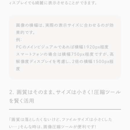
ィスプレイでも綺麗に表示させることができます。
一部をご紹介します
ブックマークしたサイト
画像の横幅は、実際の表示サイズに合わせるのが効
果的です。
例：
PCのメインビジュアルであれば横幅1920px程度
スマートフォンの場合は横幅750px程度ですが、高
解像度ディスプレイを考慮し、2倍の横幅1500px程
度
すべて
（624件）
2. 画質はそのまま、サイズは小さく！圧縮ツール
コーポレート・企業サイト
（278件）
を賢く活用
ブランドサイト・サービスサイト
（85件）
求人・採用サイト
（61件）
「画質は落としたくないけど、ファイルサイズは小さくした
ECサイト（オンラインショップ）
（43件）
い…」そんな時は、画像圧縮ツールが便利です！