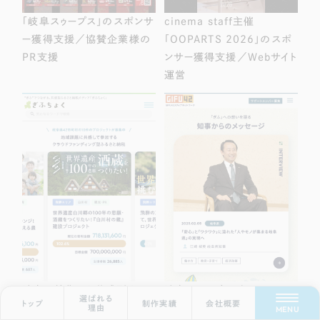
「岐阜スゥープス」のスポンサ
cinema staff主催
ー獲得支援／協賛企業様の
「OOPARTS 2026」のスポ
PR支援
ンサー獲得支援／Webサイト
運営
Scroll Down
岐阜に特化した共感型ふる
岐阜のリーダーボイス
選ばれる
トップ
制作実績
会社概要
さと納税メディア「ぎふちょく」
「GIFU42メディアネットワー
理由
MENU