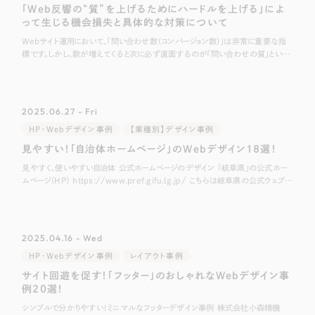
「Web反響の“質”を上げるためにハードルを上げる」によ
って生じる機会損失と具体的な対策について
Webサイト運用において、「問い合わせ数（コンバージョン数）」は非常に重要な指
標です。しかし、数が増えてくると次に必ず直面するのが「問い合わせの質」という
課題です。 「自社のサービス対象外の方からの連絡が多い」 「確度が低く、相
2025.06.27 - Fri
HP・Webデザイン事例
【業種別】デザイン事例
見やすい！「自治体ホームページ」のWebデザイン18選！
見やすく、使いやすい自治体 公式ホームページのデザイン 「岐阜県」の公式ホー
ムページ（HP） https://www.pref.gifu.lg.jp/ こちらは岐阜県の公式ウェブサ
イトです。 丸みを帯びたデザインや、「清流の国ぎ
2025.04.16 - Wed
HP・Webデザイン事例
レイアウト事例
サイト回遊を促す！「フッター」のおしゃれなWebデザイン事
例20選！
シンプルで分かりやすい！ミニマルなフッターデザイン事例 株式会社小森精機