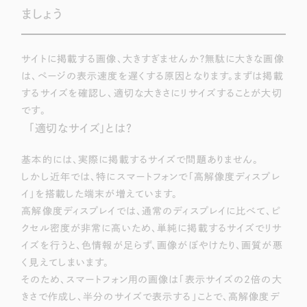
採用DX支援
その他のサービス
ましょう
リープ・リクルーティング
／
採用業務代行
プライバシーポリシー
情報セキュリティ方針
求人票作成・面接など各種業務代行、採用の仕組み作り支援
サイトに掲載する画像、大きすぎませんか？無駄に大きな画像
AI倫理ポリシー
クッキーポリシー
サイトマップ
リープ・キャリア
／
人材紹介サービス
は、ページの表示速度を遅くする原因となります。まずは掲載
ウェブアクセシビリティ方針
完全成功報酬型のスカウト型ハイクラス人材紹介（岐阜・愛知）
するサイズを確認し、適切な大きさにリサイズすることが大切
です。
カイゼンDX支援
「適切なサイズ」とは？
Pace
／
クラウド型工数管理ツール
基本的には、実際に掲載するサイズで問題ありません。
日報ツールで案件ごとの営業利益をリアルタイムに可視化
しかし近年では、特にスマートフォンで「高解像度ディスプレ
イ」を搭載した端末が増えています。
高解像度ディスプレイでは、通常のディスプレイに比べて、ピ
制作実績
クセル密度が非常に高いため、単純に掲載するサイズでリサ
Works
イズを行うと、色情報が足らず、画像がぼやけたり、画質が悪
く見えてしまいます。
制作実績
そのため、スマートフォン用の画像は「表示サイズの2倍の大
きさで作成し、半分のサイズで表示する」ことで、高解像度デ
全国1,400社以上の支援実績の中から
実績の