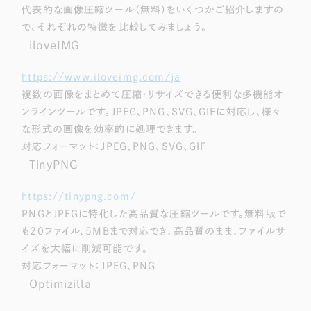
ポータルサイト・メディアサイト
（39件）
代表的な画像圧縮ツール（無料）をいくつかご紹介しますの
LP（ランディングページ）
（28件）
で、それぞれの特徴を比較してみましょう。
iloveIMG
キャンペーン・プロモーションサイト
（12件）
ブランディング（ロゴ・印刷物）
（90件）
https://www.iloveimg.com/ja
その他
（1件）
複数の画像をまとめて圧縮・リサイズできる便利な多機能オ
ンラインツールです。JPEG、PNG、SVG、GIFに対応し、様々
な形式の画像を効率的に処理できます。
お客様インタビュー
対応フォーマット：JPEG、PNG、SVG、GIF
TinyPNG
https://tinypng.com/
PNGとJPEGに特化した高品質な圧縮ツールです。無料版で
も20ファイル、5MBまで対応でき、高品質のまま、ファイルサ
イズを大幅に削減可能です。
対応フォーマット：JPEG、PNG
Optimizilla