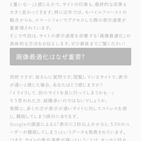
Webサイト制作
と重いな…」と感じるかで、サイトの印象も、最終的な成果も
選ばれる理由
大きく変わってきます。特に近年では、モバイルファーストの
コーポレートサイト制作
観点からも、スマートフォンでアクセスした際の表示速度が
採用サイト制作
サービス
重要視されています。
ECサイト制作
そこで今回は、サイトの表示速度を改善する「画像最適化」の
Service
具体的な方法をお伝えします。ぜひ最後までご覧ください！
ブランドサイト制作
サービス紹介
ブランディング支援
画像最適化はなぜ重要？
一過性の広告に頼らず、
「仕組み」と「ノウハウ」
制作実績
を残す資産型DX支援をご提供します
突然ですが、皆さんに質問です。閲覧しているサイトで、表示
すべて
（624件）
が遅いと感じた場合、あなたはどう感じますか？
コーポレート・企業サイト
（278件）
「イライラして、別のサイトを見に行ってしまうかも…」
そう思われた方、結構多いのではないでしょうか。
ブランドサイト・サービスサイト
（85件）
実際に、多くの方が表示が遅いサイトに対してストレスを感
求人・採用サイト
（61件）
じ、離脱してしまう傾向にあります。
ECサイト（オンラインショップ）
（43件）
Googleの調査によると「表示に3秒以上かかると、53％のユ
ポータルサイト・メディアサイト
ーザーが離脱してしまう」というデータも発表されています。
（39件）
つまり、サイトの表示速度が遅いということは、せっかく訪れ