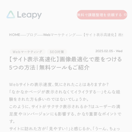
058-215-0066
無料で課題整理を依頼する
24時間受付
HOME
ブログ
Webマーケティング
【サイト表示高速化】画像最適化で差をつける5つの
無料で課題整理を依頼する
資料請求
する
2025.02.05 - Wed
Webマーケティング
SEO対策
資料請求する
【サイト表示高速化】画像最適化で差をつける
5つの方法｜無料ツールもご紹介
無料で課題整理を依頼
する
Company
Webサイトの表示速度、気にされたことはありますか？
会社情報
「なかなかページが表示されなくてイライラする…」そんな経
採用情報
験をされた方も多いのではないでしょうか。
Web Produce
このように、サイトがサクサク表示されるか？はユーザーの満
お役立ち情報
足度やコンバージョンにも影響する、かなり重要なポイントで
す。
リーピーが選ばれる理由
会社概要
サイトに訪れた方が「見やすい！」と感じるか、「うーん、ちょっ