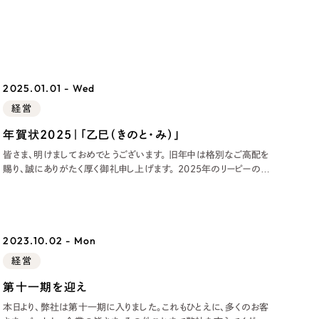
2025.01.01 - Wed
経営
年賀状2025｜「乙巳（きのと・み）」
リティ方針
AI倫理ポリシー
皆さま、明けましておめでとうございます。 旧年中は格別なご高配を
賜り、誠にありがたく厚く御礼申し上げます。 2025年のリーピーの取
ウェブアクセシビリティ方針
り組み予定をご紹介するとともに、2024年のリーピーも振り返りたい
と思います。 2025年のリーピ
2023.10.02 - Mon
経営
第十一期を迎え
本日より、弊社は第十一期に入りました。これもひとえに、多くのお客