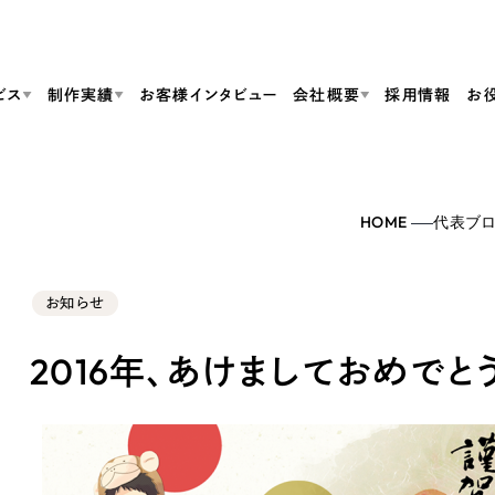
ビス
制作実績
お客様インタビュー
会社概要
採用情報
お
Web Produ
すべて
（624件）
HOME
代表ブ
コーポレート・企業サイト
（278件）
リーピーがわかる資料３点セット
bサイト制作
ブランドサイト・サービスサイト
リーピーが選ばれる理由
（85件）
リーピーのWebサイト制作・会社概要・サービスがわかる
会社概要
お知らせ
の中か
ご紹介し
求人・採用サイト
お役立ち資料
（61件）
Webサイト制作
ポレートサイト制作
採用サイト制作
代表挨拶
SDG
すぐに使える資料をダウンロード
ECサイト（オンラインショップ）
2016年、あけましておめでと
（43件）
コーポレートサイト制作
サイト制作
ブランドサイト制作
ポータルサイト・メディアサイト
メディア掲載・取材依頼
新着情
（39件）
採用サイト制作
LP（ランディングページ）
（28件）
よくある質問
ト
ECサイト制作
リーピーブログ
採用情報
キャンペーン・プロモーションサイト
（1
ブランドサイト制作
Webデザイン・Webマーケティングに関する情報を発信