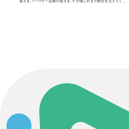
058-215-00
客さま、パートナー企業の皆さま、その他これまで弊社を支えてくだ
さった皆さまのおかげです。いつもありがとうございます。 4年前の日
24時間受付
本経済新聞で、当時の菅政権の各省庁からの概算
無料で課題整理を依頼する
資料請求する