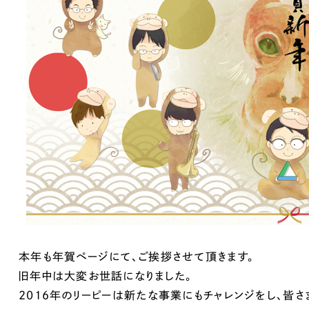
ブランディング（ロゴ・印刷物）
ブランディング支援
・プロジェクト
広報ブログ
（90件）
／
マーケティング代行
リーピーの取り組みに関するお知らせ・イベントの様子を
策によるアクセス獲得、反響獲得などの"Webマーケティン
その他
（1件）
オプションサービス
代表ブログ
などのオフライン領域のマーケティングまでまるっと代行
代表川口が経営・Web戦略・地方創生に関する情報を発
お客様インタビュー
メールマガジンアーカイブ
過去に配信したメールマガジンのアーカイブ
制作実績
すべて
（624件）
コーポレート・企業サイト
（278件
ブランドサイト・サービスサイト
（
求人・採用サイト
（61件）
ECサイト（オンラインショップ）
（
本年も年賀ページにて、ご挨拶させて頂きます。
ポータルサイト・メディアサイト
（
旧年中は大変お世話になりました。
LP（ランディングページ）
（28件）
2016年のリーピーは新たな事業にもチャレンジをし、皆