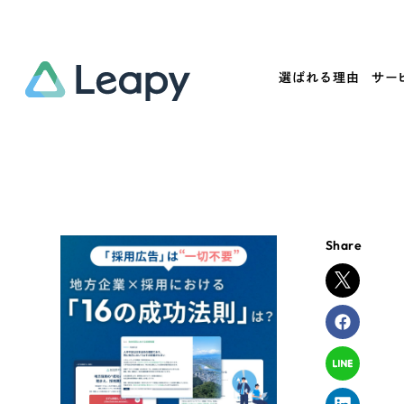
選ばれる理由
サー
Service
Works
Company
Useful
サービス紹介
制作実績
会社概要
お役立ち情報
We
Share
一過性の広告に頼らず、
全国1,400社以上の支援実績
可能性をひらくデザインで
リーピーによるお役立ち情報を
コー
「仕組み」と「ノウハウ」を残す資産型DX
ら
しあわせな毎日をつくる
ます
支援をご提供します
実績の一部をご紹介します
EC
?
ブックマークしたサイ