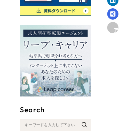
リープ
SEO対
グ"から、
広報支援
Search