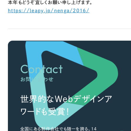
キャンペーン・プロモーションサイ
本年もどうぞ宜しくお願い申し上げます。
ブランディング（ロゴ・印刷物）
（
https://leapy.jp/nenga/2016/
その他
（1件）
Outsourcin
Contact
アウトソーシング（代行支援
リープ・プロジェクト
お問い合わせ
「反響強化」を目的としたマー
リープ・リクルーティング
世界的なWebデザインア
「採用強化」を目的とした採用
ワードも受賞！
その他のサービス
全国にある制作会社でも随一を誇る、14