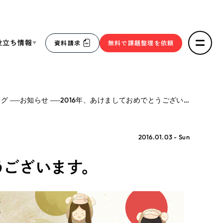
役立ち情報
資料請求
無料で課題整理を依頼
ce
ログ
お知らせ
2016年、あけましておめでとうございます。
リープ・リクルーティング
／
採用業務代行
求人票作成・面接など各種業務代行、採用の仕組み作り支
３点セット
援
2016.01.03 - Sun
リープ・キャリア
／
人材紹介サービス
sへの取り組み
うございます。
完全成功報酬型のスカウト型ハイクラス人材紹介（岐阜・愛
知）
報
2件）