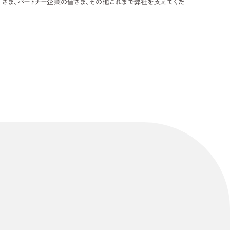
さま、パートナー企業の皆さま、その他これまで弊社を支えてくださ
った皆さまのおかげです。いつもありがとうございます。 私が東京か
ら岐阜にIターンで移住してきて、そろそろ11年が