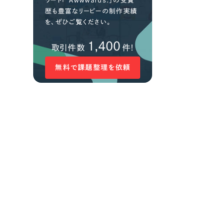
ワード「 Awwwards.」の受賞
歴も豊富なリーピーの制作実績
を、ぜひご覧ください。
1,400
取引件数
件!
無料で課題整理を依頼