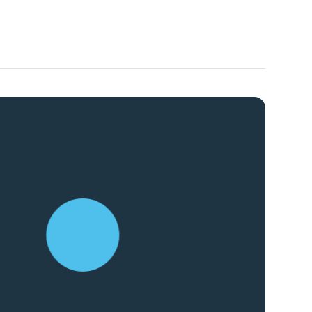
ト
（12件）
90件）
g
）
ケティング代行
業務代行