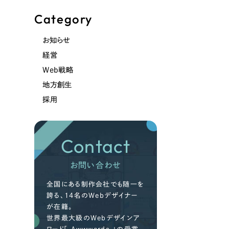
Category
お知らせ
経営
Web戦略
地方創生
採用
Contact
お問い合わせ
全国にある制作会社でも随一を
誇る、14名のWebデザイナー
が在籍。
世界最大級のWebデザインア