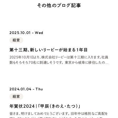
その他のブログ記事
広報ブログ
メルマガアーカイブ
2025.10.01 - Wed
経営
第十三期、新しいリーピーが始まる１年目
プライバシーポリシー
情報セキュ
2025年10月1日より、株式会社リーピーは第十三期に入ります。社員
数もそろそろ70名に到達しそうです。 東京から岐阜に移住したのが
クッキーポリシー
サイトマップ
2012年10月の終わりだったので、丸13年岐阜で過ごしていること
になります。福岡から東京に出て、東京の生
客様も歓迎。
セプトの策定からお任
2024.01.04 - Thu
化するサイト構成、デザ
経営
年賀状2024｜「甲辰（きのえ・たつ）」
皆さま、明けましておめでとうございます。 旧年中は格別なご高配を