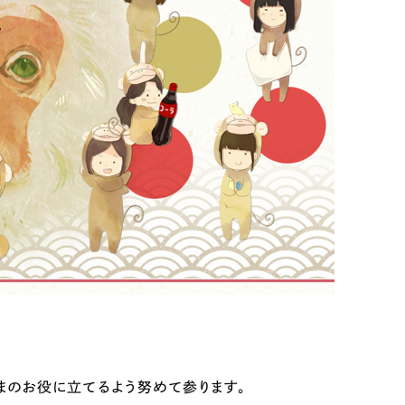
Pace
／
クラウド型工数管理ツール
日報ツールで案件ごとの営業利益をリアルタイムに可視化
発信
信
）
85件）
43件）
39件）
さまのお役に立てるよう努めて参ります。