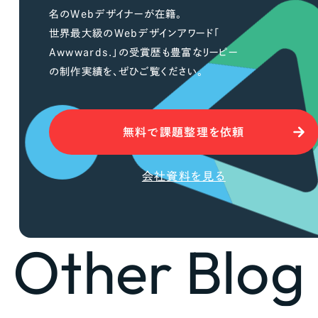
名のWebデザイナーが在籍。
Company
世界最大級のWebデザインアワード「
Awwwards.」の受賞歴も豊富なリーピー
の制作実績を、ぜひご覧ください。
会社情報
会社概要
無料で課題整理を依頼
代表挨拶
SDGsに向けた取り組み
会社資料を見る
メディア掲載と取材依頼
新着情報
採用情報
Other Blog
ブログ
リーピーブログ
代表ブログ