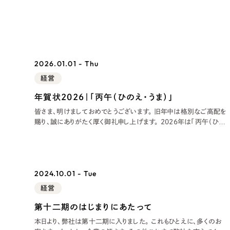
2026.01.01 - Thu
経営
年賀状2026｜「丙午（ひのえ・うま）」
皆さま、明けましておめでとうございます。 旧年中は格別なご高配を
Contact Us
賜り、誠にありがたく厚く御礼申し上げます。 2026年は「丙午（ひの
え・うま）」。非常に勢いがあり、新しい力が溢れ出す年と言われてい
ます。 2026年のリーピーの取り組み
初めてのサイト制作で何をすればいいかお困りのお
現状の課題抽出やサイトの目的の整理、サイトコン
2024.10.01 - Tue
せください。もちろん、Web集客の戦略設計を具現
経営
イン、機能面までご提案します。
第十二期のはじまりにあたって
本日より、弊社は第十二期に入りました。 これもひとえに、多くのお