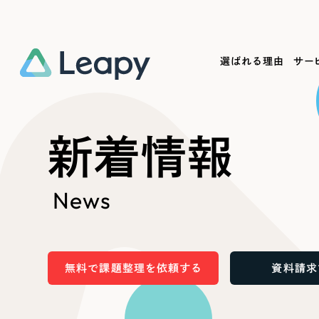
選ばれる理由
サー
Service
Works
Company
Useful
新着情報
サービス紹介
制作実績
会社概要
お役立ち情報
We
News
一過性の広告に頼らず、
全国1,400社以上の支援実績
可能性をひらくデザインで
リーピーによるお役立ち情報を
コー
「仕組み」と「ノウハウ」を残す資産型DX
ら
しあわせな毎日をつくる
ます
支援をご提供します
実績の一部をご紹介します
EC
無料で課題整理を依頼する
資料請求
?
ブックマークしたサイ