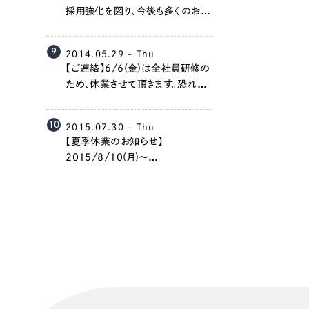
058-215-00
採用強化を図り、今後も多くのお客
様に価値提供が出来るよう、努め
24時間受付
て参ります。（最寄り駅：金山駅）
9
2014.05.29 - Thu
【ご連絡】6/6(金)は全社員研修の
無料で課題整理を依頼する
ため、休業させて頂きます。恐れ入
りますが、ご連絡を頂く場合はメー
ルもしくは担当者の携帯電話への
資料請求する
10
2015.07.30 - Thu
ご連絡をお願いいたします。
【夏季休業のお知らせ】
2015/8/10(月)～
2015/8/14(金)は夏季休業とさ
せていただきます。ご迷惑をお掛け
しますが、期間中、お急ぎの方は各
担当者まで直接ご連絡くださいま
せ。