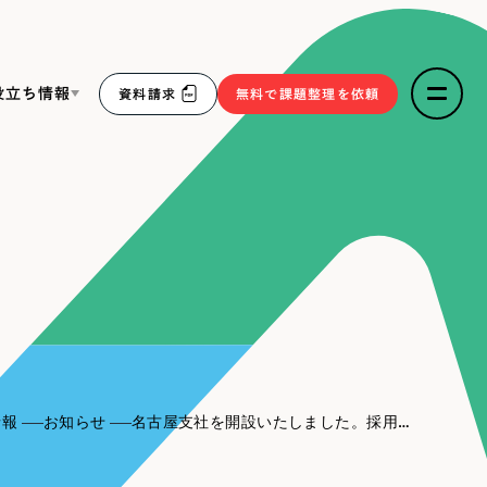
役立ち情報
資料請求
無料で課題整理を依頼
ce
リープ・リクルーティング
／
採用業務代行
求人票作成・面接など各種業務代行、採用の仕組み作り支
３点セット
援
リープ・キャリア
／
人材紹介サービス
sへの取り組み
完全成功報酬型のスカウト型ハイクラス人材紹介（岐阜・愛
知）
報
情報
お知らせ
名古屋支社を開設いたしました。採用強化を図り、今後も多くのお客様に価値提供が出来るよう、努めて参ります。（最寄り駅：金山駅）
2件）