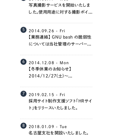
写真撮影サービスを開始いたしま
した。使用用途に対する撮影ポイン
トの提案から出張撮影まで、全面
的にサポートさせていただきます。
5
2014.09.26 - Fri
【業務連絡】 GNU bash の脆弱性
については当社管理のサーバーで
は全て対応済みです。
6
2014.12.08 - Mon
Contact Us
【冬季休業のお知らせ】
2014/12/27(土)～
2015/1/4(日)は冬季休業とさせ
ていただきます。
初めてのサイト制作で何をすればいいかお困りのお
7
2019.02.15 - Fri
現状の課題抽出やサイトの目的の整理、サイトコン
採用サイト制作支援ソフト「HRサイ
せください。もちろん、Web集客の戦略設計を具現
ト」をリリースいたしました。
イン、機能面までご提案します。
8
2018.01.09 - Tue
名古屋支社を開設いたしました。