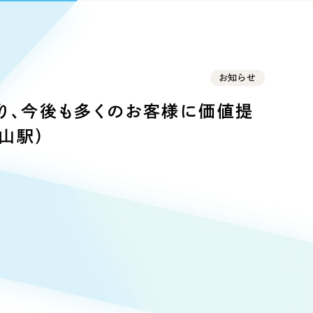
Pace
／
クラウド型工数管理ツール
日報ツールで案件ごとの営業利益をリアルタイムに可視化
発信
信
お知らせ
り、今後も多くのお客様に価値提
山駅）
）
85件）
43件）
39件）