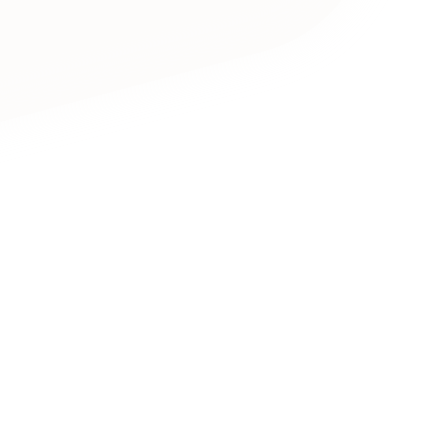
キャンペーン・プロモーションサイ
ブランディング（ロゴ・印刷物）
（
その他
（1件）
Outsourcin
アウトソーシング（代行支援
リープ・プロジェクト
「反響強化」を目的としたマー
リープ・リクルーティング
「採用強化」を目的とした採用
その他のサービス