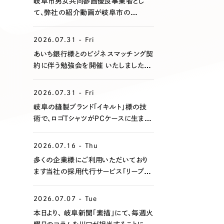
岐阜市男女共同参画優良事業者とし
て、弊社の紹介動画が岐阜市の
Youtubeにアップされました！
2026.07.31 - Fri
あいち銀行様とのビジネスマッチング契
約に伴う勉強会を開催 いたしました。
地域企業の課題共有と支援体制の強
化を目指してまいります。
2026.07.31 - Fri
岐阜の縫製ブランド「イキルト」様の技
術で、ロゴTシャツがPCケースに生まれ
変わりました！
2026.07.16 - Thu
多くの企業様にご利用いただいており
ます当社の採用代行サービス「リープ・リ
クルーティング」において、このたび支援
企業全体での累計エントリー数が
2026.07.07 - Tue
1,000名を突破いたしました。
本日より、 岐阜新聞「素描」にて、毎週火