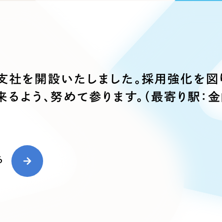
ブランディング（ロゴ・印刷物）
ブランディング支援
・プロジェクト
広報ブログ
（90件）
／
マーケティング代行
リーピーの取り組みに関するお知らせ・イベントの様子を
策によるアクセス獲得、反響獲得などの"Webマーケティン
その他
（1件）
オプションサービス
代表ブログ
などのオフライン領域のマーケティングまでまるっと代行
代表川口が経営・Web戦略・地方創生に関する情報を発
お客様インタビュー
メールマガジンアーカイブ
支社を開設いたしました。採用強化を図
過去に配信したメールマガジンのアーカイブ
制作実績
来るよう、努めて参ります。（最寄り駅：金
すべて
（624件）
コーポレート・企業サイト
（278件
ブランドサイト・サービスサイト
（
る
求人・採用サイト
（61件）
ECサイト（オンラインショップ）
（
ポータルサイト・メディアサイト
（
LP（ランディングページ）
（28件）