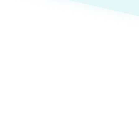
ト
（12件）
90件）
g
）
ケティング代行
業務代行