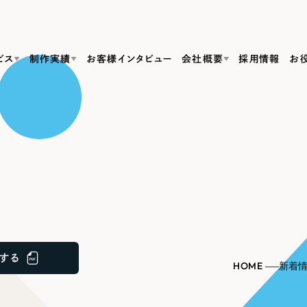
ビス
制作実績
お客様インタビュー
会社概要
採用情報
お
Web Produ
すべて
（624件）
コーポレート・企業サイト
（278件）
リーピーがわかる資料３点セット
bサイト制作
ブランドサイト・サービスサイト
リーピーが選ばれる理由
（85件）
リーピーのWebサイト制作・会社概要・サービスがわかる
会社概要
の中か
ご紹介し
求人・採用サイト
お役立ち資料
（61件）
Webサイト制作
ポレートサイト制作
採用サイト制作
代表挨拶
SDG
すぐに使える資料をダウンロード
ECサイト（オンラインショップ）
（43件）
コーポレートサイト制作
サイト制作
ブランドサイト制作
ポータルサイト・メディアサイト
メディア掲載・取材依頼
新着情
（39件）
する
採用サイト制作
HOME
新着
LP（ランディングページ）
（28件）
よくある質問
ト
ECサイト制作
リーピーブログ
採用情報
キャンペーン・プロモーションサイト
（1
ブランドサイト制作
Webデザイン・Webマーケティングに関する情報を発信