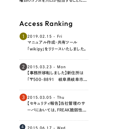
曜日のコラムを川口が担当することにな
りました。 第1回のテーマは「合理と
運」。 ぜひご覧ください！
Access Ranking
1
2019.02.15 - Fri
マニュアル作成・共有ツール
「wikipy」をリリースいたしました。
2
2015.03.23 - Mon
【事務所移転しました】新住所は
「〒500-8891 岐阜県岐阜市香
蘭3丁目7番地」です。今後ともよろ
しくお願い申し上げます。
3
2015.03.05 - Thu
【セキュリティ報告】当社管理のサ
ーバにおいては、FREAK脆弱性の
問題はありません。
4
2015.06.17 - Wed