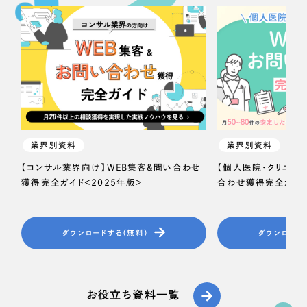
業界別資料
業界別資料
【コンサル業界向け】WEB集客＆問い合わせ
【個人医院・クリニッ
獲得完全ガイド＜2025年版＞
合わせ獲得完全ガイド
ダウンロードする（無料）
ダウンロード
お役立ち資料一覧