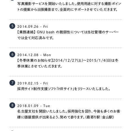
一部をご紹介します
写真撮影サービスを開始いたしました。使用用途に対する撮影ポイン
トの提案から出張撮影まで、全面的にサポートさせていただきます。
ブックマークしたサイト
5
2014.09.26 - Fri
【業務連絡】 GNU bash の脆弱性については当社管理のサーバー
では全て対応済みです。
6
2014.12.08 - Mon
【冬季休業のお知らせ】2014/12/27(土)～2015/1/4(日)は冬
季休業とさせていただきます。
7
すべて
2019.02.15 - Fri
（624件）
採用サイト制作支援ソフト「HRサイト」をリリースいたしました。
コーポレート・企業サイト
（278件）
ブランドサイト・サービスサイト
（85件）
8
2018.01.09 - Tue
名古屋支社を開設いたしました。採用強化を図り、今後も多くのお客
求人・採用サイト
（61件）
様に価値提供が出来るよう、努めて参ります。（最寄り駅：金山駅）
ECサイト（オンラインショップ）
（43件）