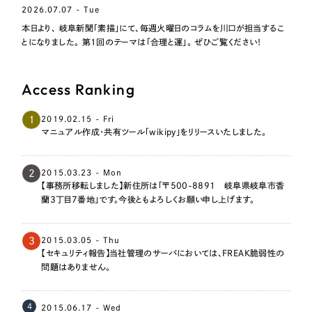
採用DX支援
その他のサービス
2026.07.07 - Tue
本日より、 岐阜新聞「素描」にて、毎週火曜日のコラムを川口が担当するこ
リープ・リクルーティング
／
採用業務代行
とになりました。 第1回のテーマは「合理と運」。 ぜひご覧ください！
プライバシーポリシー
情報セキュリティ方針
求人票作成・面接など各種業務代行、採用の仕組み作り支援
AI倫理ポリシー
クッキーポリシー
サイトマップ
リープ・キャリア
／
人材紹介サービス
Access Ranking
ウェブアクセシビリティ方針
完全成功報酬型のスカウト型ハイクラス人材紹介（岐阜・愛知）
1
2019.02.15 - Fri
カイゼンDX支援
マニュアル作成・共有ツール「wikipy」をリリースいたしました。
Pace
／
クラウド型工数管理ツール
日報ツールで案件ごとの営業利益をリアルタイムに可視化
2
2015.03.23 - Mon
【事務所移転しました】新住所は「〒500-8891 岐阜県岐阜市香
蘭3丁目7番地」です。今後ともよろしくお願い申し上げます。
制作実績
3
2015.03.05 - Thu
Works
【セキュリティ報告】当社管理のサーバにおいては、FREAK脆弱性の
問題はありません。
制作実績
全国1,400社以上の支援実績の中から
実績の
4
2015.06.17 - Wed