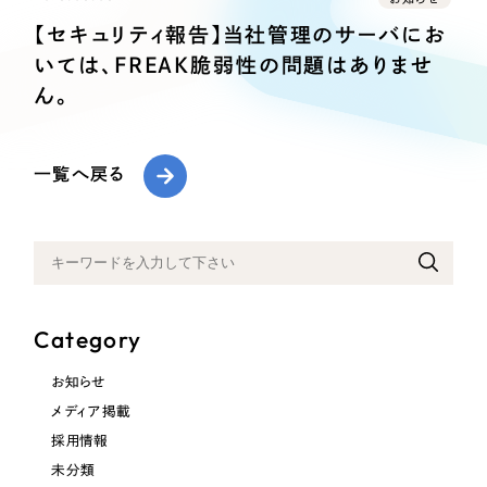
Webサイト制作
【セキュリティ報告】当社管理のサーバにお
選ばれる理由
コーポレートサイト制作
いては、FREAK脆弱性の問題はありませ
採用サイト制作
サービス
ん。
ECサイト制作
Service
ブランドサイト制作
一覧へ戻る
サービス紹介
ブランディング支援
一過性の広告に頼らず、
「仕組み」と「ノウハウ」
制作実績
を残す資産型DX支援をご提供します
すべて
（624件）
コーポレート・企業サイト
（278件）
Category
ブランドサイト・サービスサイト
（85件）
お知らせ
求人・採用サイト
（61件）
メディア掲載
ECサイト（オンラインショップ）
（43件）
採用情報
ポータルサイト・メディアサイト
（39件）
未分類