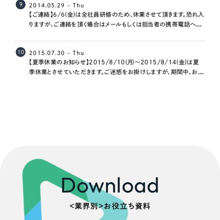
ポータルサイト・メディアサイト
（39件）
9
2014.05.29 - Thu
【ご連絡】6/6(金)は全社員研修のため、休業させて頂きます。恐れ入
LP（ランディングページ）
（28件）
りますが、ご連絡を頂く場合はメールもしくは担当者の携帯電話への
キャンペーン・プロモーションサイト
ご連絡をお願いいたします。
（12件）
ブランディング（ロゴ・印刷物）
（90件）
10
2015.07.30 - Thu
【夏季休業のお知らせ】2015/8/10(月)～2015/8/14(金)は夏
その他
（1件）
季休業とさせていただきます。ご迷惑をお掛けしますが、期間中、お急
ぎの方は各担当者まで直接ご連絡くださいませ。
お客様インタビュー
Download
＜業界別＞お役立ち資料