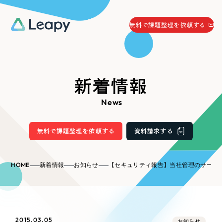
058-215-0066
無料で課題整理を依頼する
24時間受付
無料で課題整理を依頼する
資料請求
する
新着情報
資料請求する
News
無料で課題整理を依頼
する
Company
無料で課題整理を依頼する
資料請求する
会社情報
採用情報
HOME
新着情報
お知らせ
【セキュリティ報告】当社管理のサーバにおいては、FREAK脆弱性の問題はあり
Web Produce
お役立ち情報
リーピーが選ばれる理由
会社概要
2015.03.05
お知らせ