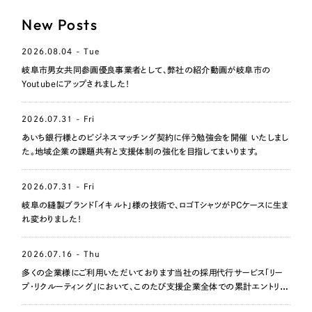
LP（ランディングページ）
（28件）
マーケティングDX支援
New Posts
キャンペーン・プロモーションサイト
（12件）
Webサイト制作
ブランディング（ロゴ・印刷物）
（90件）
2026.08.04 - Tue
岐阜市男女共同参画優良事業者として、弊社の紹介動画が岐阜市の
その他
（1件）
コーポレートサイト制作
Youtubeにアップされました！
オプションサービス
採用サイト制作
2026.07.31 - Fri
お客様インタビュー
あいち銀行様とのビジネスマッチング契約に伴う勉強会を開催 いたしまし
ECサイト制作
た。地域企業の課題共有と支援体制の強化を目指してまいります。
Outsourcing
ブランドサイト制作
2026.07.31 - Fri
?
よくある質問
岐阜の縫製ブランド「イキルト」様の技術で、ロゴTシャツがPCケースに生ま
アウトソーシング（代行支援）
れ変わりました！
リープ・プロジェクト
「反響強化」を目的としたマーケティング代行
リープ・プロジェクト
／
マーケティング代行
2026.07.16 - Thu
リープ・リクルーティング
SEO対策によるアクセス獲得、反響獲得などの"Webマーケティング"から、
多くの企業様にご利用いただいております当社の採用代行サービス「リー
ライン領域のマーケティングまでまるっと代行
プ・リクルーティング」において、このたび支援企業全体での累計エントリー
「採用強化」を目的とした採用業務代行
数が1,000名を突破いたしました。