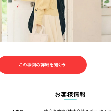
キャンペーン・プロモーションサイ
ブランディング（ロゴ・印刷物）
（
その他
（1件）
卸売・小売
医
Outsourcin
ャー
人材紹介・派遣
アウトソーシング（代行支援
テ
IT・インターネット
この事例の詳細を聞く
リープ・プロジェクト
「反響強化」を目的としたマー
ィア・放送
不動産
農
リープ・リクルーティング
「採用強化」を目的とした採用
お客様情報
ービス業
物流・運送
N
その他のサービス