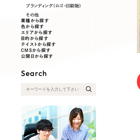
業種
ブランディング（ロゴ・印刷物）
その他
業種から探す
色から探す
エリアから探す
製造業
建設・建築
目的から探す
テイストから探す
CMSから探す
コンサルティング・調査
観光・レジ
公開日から探す
Search
自治体・官公庁
美容・エス
インフラ関連
広告・メデ
金融・保険業
その他サ
人材サービス
その他