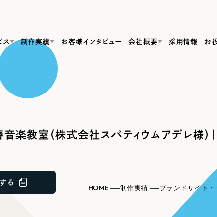
ビス
制作実績
お客様インタビュー
会社概要
採用情報
お
Web Produ
すべて
（624件）
コーポレート・企業サイト
（278件）
リーピーがわかる資料３点セット
bサイト制作
ブランドサイト・サービスサイト
リーピーが選ばれる理由
（85件）
リーピーのWebサイト制作・会社概要・サービスがわかる
会社概要
音楽教室（株式会社スパティウムアデレ様）｜
の中か
ご紹介し
求人・採用サイト
お役立ち資料
（61件）
Webサイト制作
ポレートサイト制作
採用サイト制作
代表挨拶
SDG
すぐに使える資料をダウンロード
ECサイト（オンラインショップ）
（43件）
コーポレートサイト制作
サイト制作
ブランドサイト制作
ポータルサイト・メディアサイト
メディア掲載・取材依頼
新着情
（39件）
する
採用サイト制作
HOME
制作実績
ブランドサイト・
LP（ランディングページ）
（28件）
よくある質問
ト
ECサイト制作
リーピーブログ
採用情報
キャンペーン・プロモーションサイト
（1
ブランドサイト制作
Webデザイン・Webマーケティングに関する情報を発信