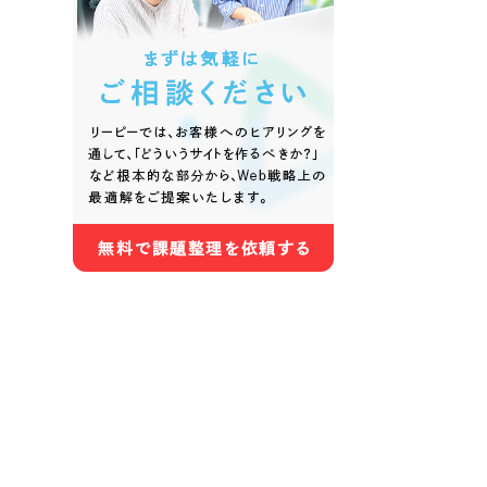
色
ホワイト・白色
グレー
オレンジ・橙色
イエロ
パープル・紫色
ピンク
さらに条件を追加する