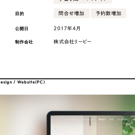
広報ブログ
目的
問合せ増加
予約数増加
メルマガアーカイブ
公開日
2017年4月
制作会社
株式会社リーピー
プライバシーポリシー
情報セキュ
クッキーポリシー
サイトマップ
esign / Website(PC)
客様も歓迎。
セプトの策定からお任
化するサイト構成、デザ