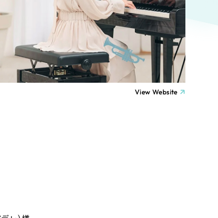
ト
（12件）
90件）
療・福祉
g
士業
View Website
）
教育
ケティング代行
林・水産
業務代行
PO・一般社団法人