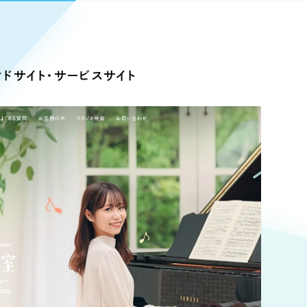
Pace
／
クラウド型工数管理ツール
日報ツールで案件ごとの営業利益をリアルタイムに可視化
発信
ドサイト・サービスサイト
信
Cサイト（オンラインショップ）
）
ランディング（ロゴ・印刷物）
85件）
43件）
39件）