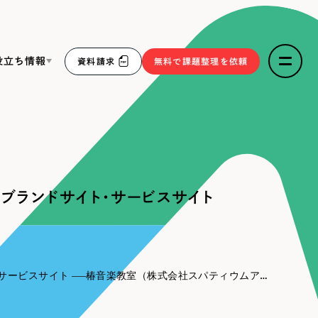
役立ち情報
資料請求
無料で課題整理を依頼
ce
リープ・リクルーティング
／
採用業務代行
求人票作成・面接など各種業務代行、採用の仕組み作り支
３点セット
援
ブランドサイト・サービスサイト
リープ・キャリア
／
人材紹介サービス
sへの取り組み
完全成功報酬型のスカウト型ハイクラス人材紹介（岐阜・愛
知）
報
サービスサイト
椿音楽教室（株式会社スパティウムアデレ様）｜ブランドサイト・サービスサイト
2件）