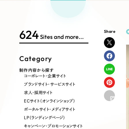
Works Search
絞り
リープ
SEO対
グ"から、
広報支援
624
Share
制作内容
Sites and more...
Category
コーポレート・企業サイト
ブランドサ
制作内容から探す
コーポレート・企業サイト
ポータルサイト・メディアサイト
LP（ラン
ブランドサイト・サービスサイト
求人・採用サイト
ECサイト（オンラインショップ）
その他
ポータルサイト・メディアサイト
LP（ランディングページ）
キャンペーン・プロモーションサイト