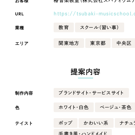
お客様
椿音楽教室（株式会社スパティウムア
Company
URL
https://tsubaki-musicschool
業種
教育
スクール（習い事）
会社情報
エリア
関東地方
東京都
中央区
会社概要
・黒色
ベージュ・茶色
代表挨拶
SDGsに向けた取り組み
提案内容
ー・黄色
グリーン・緑色
メディア掲載と取材依頼
新着情報
制作内容
ブランドサイト・サービスサイト
・桃色
カラフル・多色
採用情報
色
ホワイト・白色
ベージュ・茶色
ブログ
テイスト
ポップ
かわいい系
ナチュ
リーピーブログ
手書き風・ハンドメイド
代表ブログ