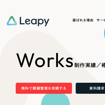
選ばれる理由
サー
Service
Works
Company
Useful
Works
サービス紹介
制作実績
会社概要
お役立ち情報
We
制作実績／椿
一過性の広告に頼らず、
全国1,400社以上の支援実績
可能性をひらくデザインで
リーピーによるお役立ち情報を
コー
「仕組み」と「ノウハウ」を残す資産型DX
ら
しあわせな毎日をつくる
ます
支援をご提供します
実績の一部をご紹介します
EC
無料で課題整理を依頼する
資料請求
?
ブックマークしたサイ