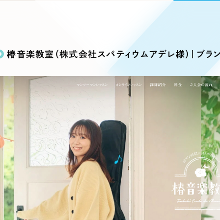
込み検索
ブランディング（ロゴ・印刷物）
ブランディング支援
・プロジェクト
広報ブログ
（90件）
／
マーケティング代行
リーピーの取り組みに関するお知らせ・イベントの様子を
策によるアクセス獲得、反響獲得などの"Webマーケティン
その他
（1件）
オプションサービス
代表ブログ
などのオフライン領域のマーケティングまでまるっと代行
椿音楽教室（株式会社スパティウムアデレ様）｜ブラン
代表川口が経営・Web戦略・地方創生に関する情報を発
お客様インタビュー
メールマガジンアーカイブ
過去に配信したメールマガジンのアーカイブ
制作実績
イト・サービスサイト
求人・採用サイト
E
すべて
（624件）
コーポレート・企業サイト
（278件
ディングページ）
キャンペーン・プロモーション
ブ
ブランドサイト・サービスサイト
（
サイト
求人・採用サイト
（61件）
ECサイト（オンラインショップ）
（
ポータルサイト・メディアサイト
（
LP（ランディングページ）
（28件）