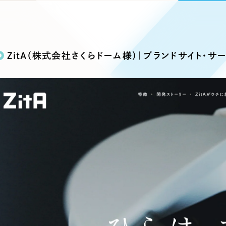
込み検索
ブランディング（ロゴ・印刷物）
ブランディング支援
・プロジェクト
広報ブログ
（90件）
／
マーケティング代行
リーピーの取り組みに関するお知らせ・イベントの様子を
策によるアクセス獲得、反響獲得などの"Webマーケティン
その他
（1件）
オプションサービス
代表ブログ
などのオフライン領域のマーケティングまでまるっと代行
ZitA（株式会社さくらドーム様）｜ブランドサイト・サ
代表川口が経営・Web戦略・地方創生に関する情報を発
お客様インタビュー
メールマガジンアーカイブ
過去に配信したメールマガジンのアーカイブ
制作実績
イト・サービスサイト
求人・採用サイト
E
すべて
（624件）
コーポレート・企業サイト
（278件
ディングページ）
キャンペーン・プロモーション
ブ
ブランドサイト・サービスサイト
（
サイト
求人・採用サイト
（61件）
ECサイト（オンラインショップ）
（
ポータルサイト・メディアサイト
（
LP（ランディングページ）
（28件）