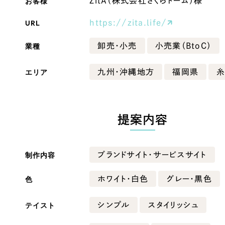
お客様
ZitA（株式会社さくらドーム）様
Company
URL
https://zita.life/
業種
卸売・小売
小売業（BtoC）
会社情報
エリア
九州・沖縄地方
福岡県
会社概要
・黒色
ベージュ・茶色
代表挨拶
SDGsに向けた取り組み
提案内容
ー・黄色
グリーン・緑色
メディア掲載と取材依頼
新着情報
制作内容
ブランドサイト・サービスサイト
・桃色
カラフル・多色
採用情報
色
ホワイト・白色
グレー・黒色
ブログ
テイスト
シンプル
スタイリッシュ
リーピーブログ
代表ブログ