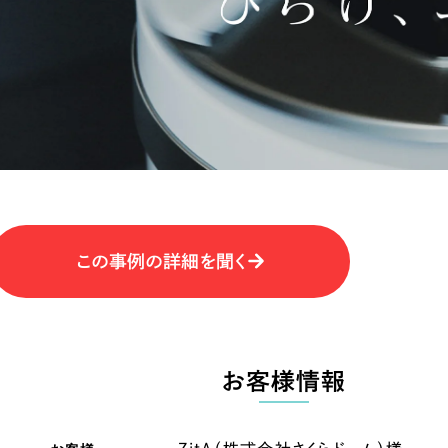
キャンペーン・プロモーションサイ
ブランディング（ロゴ・印刷物）
（
その他
（1件）
卸売・小売
医
Outsourcin
ャー
人材紹介・派遣
アウトソーシング（代行支援
テ
IT・インターネット
この事例の詳細を聞く
リープ・プロジェクト
「反響強化」を目的としたマー
ィア・放送
不動産
農
リープ・リクルーティング
「採用強化」を目的とした採用
お客様情報
ービス業
物流・運送
N
その他のサービス