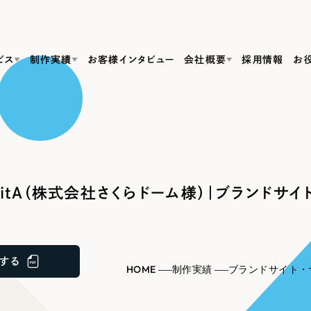
ビス
制作実績
お客様インタビュー
会社概要
採用情報
お
Web Produ
すべて
（624件）
コーポレート・企業サイト
（278件）
リーピーがわかる資料３点セット
bサイト制作
ブランドサイト・サービスサイト
リーピーが選ばれる理由
（85件）
リーピーのWebサイト制作・会社概要・サービスがわかる
会社概要
itA（株式会社さくらドーム様）｜ブランドサイ
の中か
ご紹介し
求人・採用サイト
お役立ち資料
（61件）
Webサイト制作
ポレートサイト制作
採用サイト制作
代表挨拶
SDG
すぐに使える資料をダウンロード
ECサイト（オンラインショップ）
（43件）
コーポレートサイト制作
サイト制作
ブランドサイト制作
ポータルサイト・メディアサイト
メディア掲載・取材依頼
新着情
（39件）
する
採用サイト制作
HOME
制作実績
ブランドサイト・
LP（ランディングページ）
（28件）
よくある質問
ト
ECサイト制作
リーピーブログ
採用情報
キャンペーン・プロモーションサイト
（1
ブランドサイト制作
Webデザイン・Webマーケティングに関する情報を発信