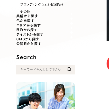
業種
ブランディング（ロゴ・印刷物）
その他
業種から探す
色から探す
エリアから探す
製造業
建設・建築
目的から探す
テイストから探す
CMSから探す
コンサルティング・調査
観光・レジ
公開日から探す
Search
自治体・官公庁
美容・エス
インフラ関連
広告・メデ
金融・保険業
その他サ
人材サービス
その他