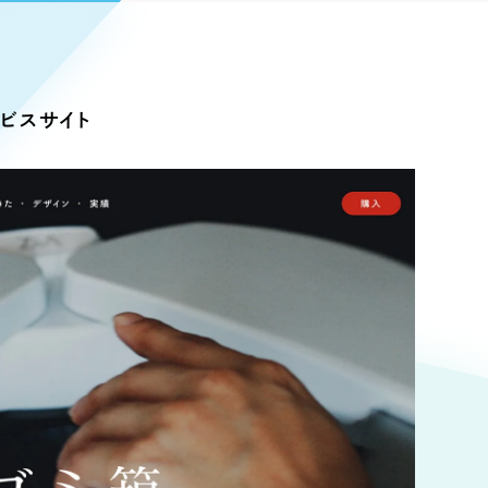
Pace
／
クラウド型工数管理ツール
日報ツールで案件ごとの営業利益をリアルタイムに可視化
発信
ービスサイト
信
Cサイト（オンラインショップ）
）
ランディング（ロゴ・印刷物）
85件）
43件）
39件）