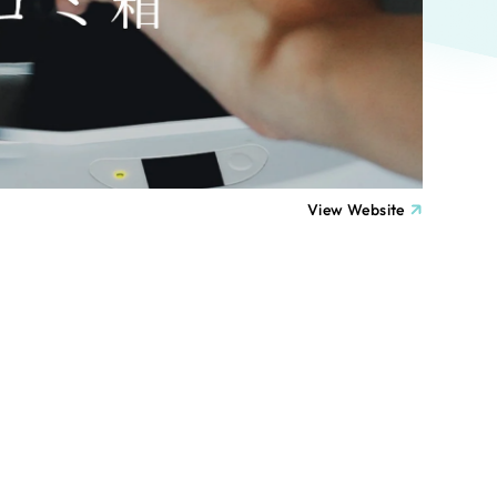
ト
（12件）
90件）
療・福祉
g
士業
View Website
）
教育
ケティング代行
林・水産
業務代行
PO・一般社団法人