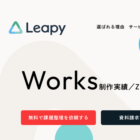
選ばれる理由
サー
Service
Works
Company
Useful
Works
サービス紹介
制作実績
会社概要
お役立ち情報
We
制作実績／Z
一過性の広告に頼らず、
全国1,400社以上の支援実績
可能性をひらくデザインで
リーピーによるお役立ち情報を
コー
「仕組み」と「ノウハウ」を残す資産型DX
ら
しあわせな毎日をつくる
ます
支援をご提供します
実績の一部をご紹介します
EC
無料で課題整理を依頼する
資料請求
?
ブックマークしたサイ