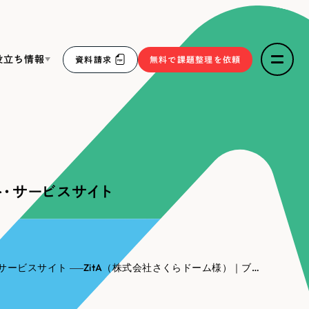
役立ち情報
資料請求
無料で課題整理を依頼
ce
リープ・リクルーティング
／
採用業務代行
求人票作成・面接など各種業務代行、採用の仕組み作り支
３点セット
援
ト・サービスサイト
リープ・キャリア
／
人材紹介サービス
sへの取り組み
完全成功報酬型のスカウト型ハイクラス人材紹介（岐阜・愛
知）
報
サービスサイト
ZitA（株式会社さくらドーム様）｜ブランドサイト・サービスサイト
2件）