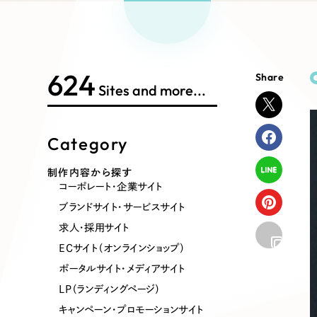
Works Search
絞り
リープ
SEO対
グ"から、
広報支援
624
Share
制作内容
Sites and more...
Category
コーポレート・企業サイト
ブランドサ
制作内容から探す
コーポレート・企業サイト
ポータルサイト・メディアサイト
LP（ラン
ブランドサイト・サービスサイト
求人・採用サイト
ECサイト（オンラインショップ）
その他
ポータルサイト・メディアサイト
LP（ランディングページ）
キャンペーン・プロモーションサイト