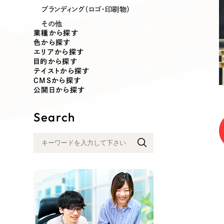
業種
ブランディング（ロゴ・印刷物）
その他
業種から探す
色から探す
エリアから探す
製造業
建設・建築
目的から探す
テイストから探す
CMSから探す
コンサルティング・調査
観光・レジ
公開日から探す
Search
自治体・官公庁
美容・エス
インフラ関連
広告・メデ
金融・保険業
その他サ
人材サービス
その他