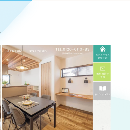
Pace
／
クラウド型工数管理ツール
日報ツールで案件ごとの営業利益をリアルタイムに可視化
発信
ト
信
Cサイト（オンラインショップ）
）
ランディング（ロゴ・印刷物）
85件）
43件）
39件）