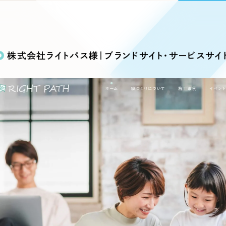
込み検索
ブランディング（ロゴ・印刷物）
ブランディング支援
・プロジェクト
広報ブログ
（90件）
／
マーケティング代行
リーピーの取り組みに関するお知らせ・イベントの様子を
策によるアクセス獲得、反響獲得などの"Webマーケティン
その他
（1件）
オプションサービス
代表ブログ
などのオフライン領域のマーケティングまでまるっと代行
株式会社ライトパス様｜ブランドサイト・サービスサイ
代表川口が経営・Web戦略・地方創生に関する情報を発
お客様インタビュー
メールマガジンアーカイブ
過去に配信したメールマガジンのアーカイブ
制作実績
イト・サービスサイト
求人・採用サイト
E
すべて
（624件）
コーポレート・企業サイト
（278件
ディングページ）
キャンペーン・プロモーション
ブ
ブランドサイト・サービスサイト
（
サイト
求人・採用サイト
（61件）
ECサイト（オンラインショップ）
（
ポータルサイト・メディアサイト
（
LP（ランディングページ）
（28件）