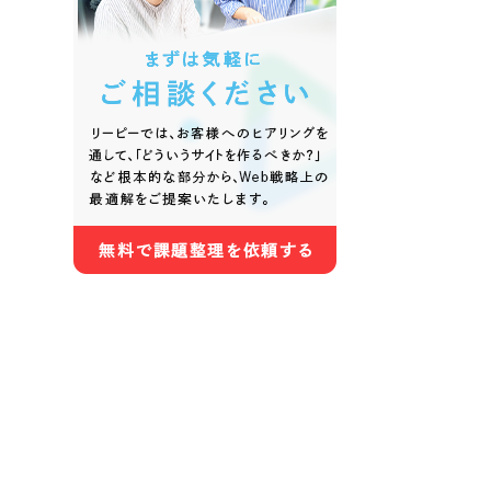
色
ホワイト・白色
グレー
オレンジ・橙色
イエロ
パープル・紫色
ピンク
さらに条件を追加する