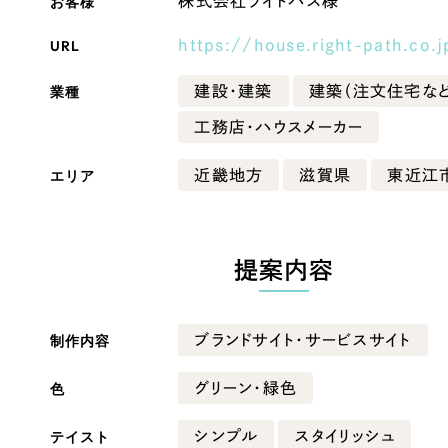
お客様
株式会社ライトパス様
Company
URL
https://house.right-path.co.j
業種
建設・建築
建築（注文住宅など
会社情報
工務店・ハウスメーカー
会社概要
エリア
近畿地方
滋賀県
東近江
・黒色
ベージュ・茶色
代表挨拶
SDGsに向けた取り組み
ー・黄色
グリーン・緑色
メディア掲載と取材依頼
提案内容
新着情報
・桃色
カラフル・多色
採用情報
制作内容
ブランドサイト・サービスサイト
ブログ
色
グリーン・緑色
リーピーブログ
テイスト
シンプル
スタイリッシュ
代表ブログ