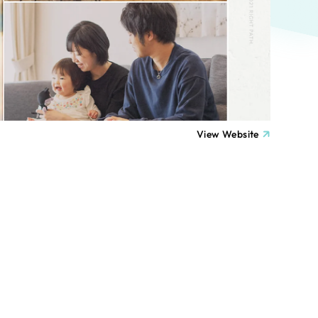
ト
（12件）
90件）
療・福祉
g
士業
View Website
）
教育
ケティング代行
林・水産
業務代行
PO・一般社団法人