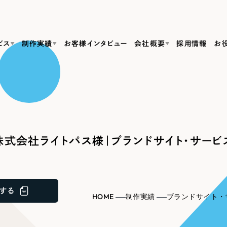
ビス
制作実績
お客様インタビュー
会社概要
採用情報
お
Web Produ
すべて
（624件）
コーポレート・企業サイト
（278件）
リーピーがわかる資料３点セット
bサイト制作
ブランドサイト・サービスサイト
リーピーが選ばれる理由
（85件）
リーピーのWebサイト制作・会社概要・サービスがわかる
会社概要
式会社ライトパス様｜ブランドサイト・サービ
の中か
ご紹介し
求人・採用サイト
お役立ち資料
（61件）
Webサイト制作
ポレートサイト制作
採用サイト制作
代表挨拶
SDG
すぐに使える資料をダウンロード
ECサイト（オンラインショップ）
（43件）
コーポレートサイト制作
サイト制作
ブランドサイト制作
ポータルサイト・メディアサイト
メディア掲載・取材依頼
新着情
（39件）
する
採用サイト制作
HOME
制作実績
ブランドサイト・
LP（ランディングページ）
（28件）
よくある質問
ト
ECサイト制作
リーピーブログ
採用情報
キャンペーン・プロモーションサイト
（1
ブランドサイト制作
Webデザイン・Webマーケティングに関する情報を発信