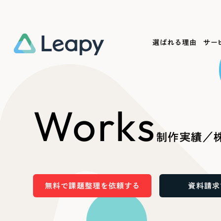
選ばれる理由
サー
Service
Works
Company
Useful
Works
サービス紹介
制作実績
会社概要
お役立ち情報
We
制作実績／株
一過性の広告に頼らず、
全国1,400社以上の支援実績
可能性をひらくデザインで
リーピーによるお役立ち情報を
コー
「仕組み」と「ノウハウ」を残す資産型DX
ら
しあわせな毎日をつくる
ます
支援をご提供します
実績の一部をご紹介します
EC
無料で課題整理を依頼する
資料請求
?
ブックマークしたサイ