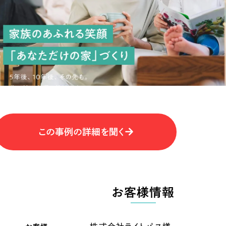
キャンペーン・プロモーションサイ
ブランディング（ロゴ・印刷物）
（
その他
（1件）
卸売・小売
医
Outsourcin
ャー
人材紹介・派遣
アウトソーシング（代行支援
テ
IT・インターネット
この事例の詳細を聞く
リープ・プロジェクト
「反響強化」を目的としたマー
ィア・放送
不動産
農
リープ・リクルーティング
「採用強化」を目的とした採用
お客様情報
ービス業
物流・運送
N
その他のサービス