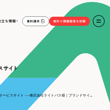
役立ち情報
資料請求
無料で課題整理を依頼
ce
リープ・リクルーティング
／
採用業務代行
求人票作成・面接など各種業務代行、採用の仕組み作り支
３点セット
援
スサイト
リープ・キャリア
／
人材紹介サービス
sへの取り組み
完全成功報酬型のスカウト型ハイクラス人材紹介（岐阜・愛
知）
報
サービスサイト
株式会社ライトパス様｜ブランドサイト・サービスサイト
2件）