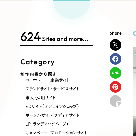
Works Search
絞り
リープ
SEO対
グ"から、
広報支援
624
Share
制作内容
Sites and more...
Category
コーポレート・企業サイト
ブランドサ
制作内容から探す
コーポレート・企業サイト
ポータルサイト・メディアサイト
LP（ラン
ブランドサイト・サービスサイト
求人・採用サイト
ECサイト（オンラインショップ）
その他
ポータルサイト・メディアサイト
LP（ランディングページ）
キャンペーン・プロモーションサイト