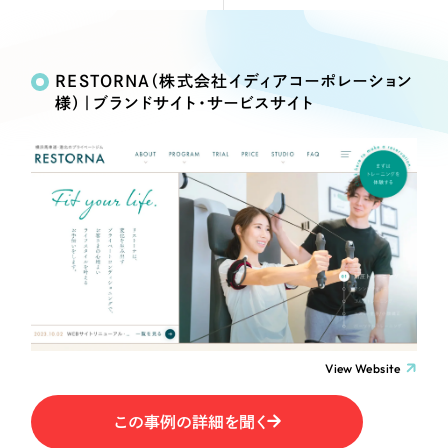
Webサイト制作
Works
絞り込み検
選ばれる理由
コーポレートサイト制作
Search
索
採用サイト制作
RESTORNA（株式会社イディアコーポレーション
サービス
様）｜ブランドサイト・サービスサイト
ECサイト制作
制作内容
Service
ブランドサイト制作
サービス紹介
ブランディング支援
コーポレート・企業サイト
一過性の広告に頼らず、
「仕組み」と「ノウハウ」
制作実績
を残す資産型DX支援をご提供します
ブランドサイト・サービスサイト
すべて
（624件）
コーポレート・企業サイト
（278件）
求人・採用サイト
ブランドサイト・サービスサイト
（85件）
求人・採用サイト
ECサイト（オンラインショップ）
（61件）
View Website
ECサイト（オンラインショップ）
（43件）
ポータルサイト・メディアサイト
この事例の詳細を聞く
ポータルサイト・メディアサイト
（39件）