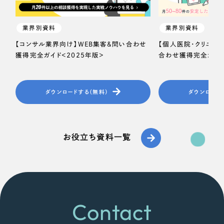
業界別資料
業界別資料
【コンサル業界向け】WEB集客＆問い合わせ
【個人医院・クリニッ
獲得完全ガイド＜2025年版＞
合わせ獲得完全ガイド
ダウンロードする（無料）
ダウンロード
お役立ち資料一覧
Contact