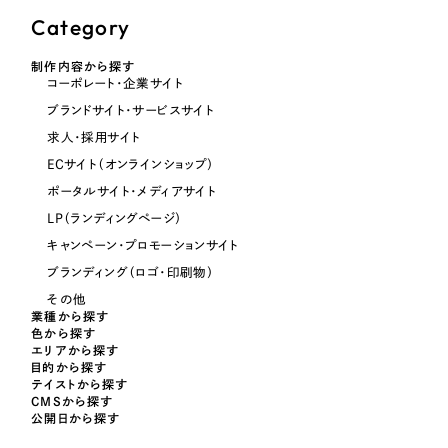
Category
オレンジ・橙色
制作内容から探す
コーポレート・企業サイト
イエロー・黄色
ブランドサイト・サービスサイト
求人・採用サイト
グリーン・緑色
ECサイト（オンラインショップ）
ポータルサイト・メディアサイト
ブルー・青色
LP（ランディングページ）
キャンペーン・プロモーションサイト
パープル・紫色
ブランディング（ロゴ・印刷物）
その他
業種から探す
ピンク・桃色
色から探す
エリアから探す
目的から探す
カラフル・多色
テイストから探す
CMSから探す
公開日から探す
その他