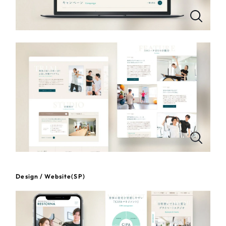
一部をご紹介します
教育
ブックマークしたサイト
インフラ関連
広告・メディア・放送
不動産
農林・水産
すべて
（624件）
コーポレート・企業サイト
（278件）
金融・保険業
Design / Website(SP)
ブランドサイト・サービスサイト
（85件）
その他サービス業
求人・採用サイト
（61件）
ECサイト（オンラインショップ）
（43件）
物流・運送