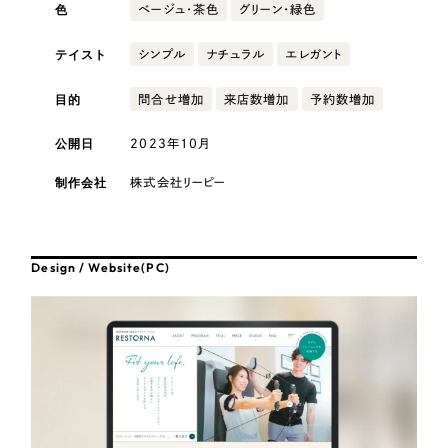
採用DX支援
その他のサービス
色
ベージュ・茶色
グリーン・緑色
医療・福祉
リープ・リクルーティング
／
採用業務代行
テイスト
シンプル
ナチュラル
エレガント
プライバシーポリシー
情報セキュリティ方針
求人票作成・面接など各種業務代行、採用の仕組み作り支援
目的
問合せ増加
来店数増加
予約数増加
AI倫理ポリシー
クッキーポリシー
サイトマップ
リープ・キャリア
コンサルティング・調査
／
人材紹介サービス
ウェブアクセシビリティ方針
完全成功報酬型のスカウト型ハイクラス人材紹介（岐阜・愛知）
公開日
2023年10月
観光・レジャー
カイゼンDX支援
制作会社
株式会社リーピー
人材紹介・派遣
Pace
／
クラウド型工数管理ツール
日報ツールで案件ごとの営業利益をリアルタイムに可視化
Design / Website(PC)
士業
制作実績
自治体・官公庁
Works
美容・エステ
制作実績
IT・インターネット
全国1,400社以上の支援実績の中から
実績の