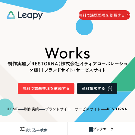
058-215-0066
無料で課題整理を依頼する
24時間受付
無料で課題整理を依頼する
Works
資料請求
する
資料請求する
制作実績／RESTORNA（株式会社イディアコーポレーショ
無料で課題整理を依頼
する
ン様）｜ブランドサイト・サービスサイト
Company
無料で課題整理を依頼する
資料請求する
会社情報
採用情報
Web Produce
HOME
制作実績
ブランドサイト・サービスサイト
RESTORNA（株式会社イディ
お役立ち情報
リーピーが選ばれる理由
会社概要
ブックマーク
絞り込み検索