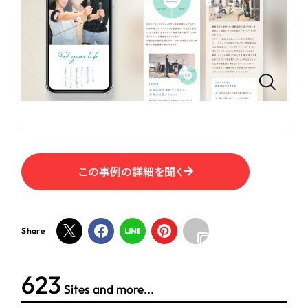
ポータルサイト・メディアサイト
（39件）
LP（ランディングページ）
（28件）
NPO・一般社団法人
キャンペーン・プロモーションサイト
（12件）
ブランディング（ロゴ・印刷物）
人材サービス
（90件）
その他
（1件）
その他
お客様インタビュー
色
この事例の詳細を聞く
ホワイト・白色
グレー・黒色
Share
ベージュ・茶色
623
Sites and more...
レッド・赤色