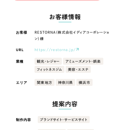
LP（ランディングページ）
（28件）
マーケティングDX支援
LP（ランディングページ）
キャンペーン・プロモーションサイト
（12件）
お客様情報
Webサイト制作
ブランディング（ロゴ・印刷物）
キャンペーン・プロモーション
（90件）
サイト
その他
（1件）
お客様
RESTORNA（株式会社イディアコーポレーショ
コーポレートサイト制作
ン）様
オプションサービス
ブランディング（ロゴ・印刷物）
採用サイト制作
URL
https://restorna.jp/
お客様インタビュー
ECサイト制作
その他
業種
観光・レジャー
アミューズメント・娯楽
Outsourcing
フィットネスジム
美容・エステ
ブランドサイト制作
業種
エリア
関東地方
神奈川県
横浜市
?
よくある質問
アウトソーシング（代行支援）
リープ・プロジェクト
製造業
提案内容
「反響強化」を目的としたマーケティング代行
リープ・プロジェクト
／
マーケティング代行
建設・建築
リープ・リクルーティング
SEO対策によるアクセス獲得、反響獲得などの"Webマーケティング"から、
ライン領域のマーケティングまでまるっと代行
制作内容
ブランドサイト・サービスサイト
「採用強化」を目的とした採用業務代行
卸売・小売