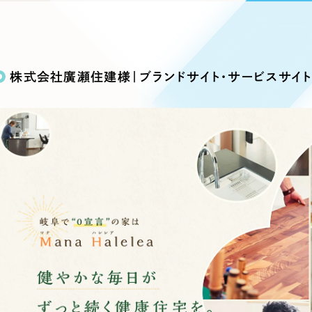
込み検索
ブランディング（ロゴ・印刷物）
ブランディング支援
・プロジェクト
広報ブログ
（90件）
／
マーケティング代行
リーピーの取り組みに関するお知らせ・イベントの様子を
策によるアクセス獲得、反響獲得などの"Webマーケティン
その他
（1件）
オプションサービス
代表ブログ
などのオフライン領域のマーケティングまでまるっと代行
株式会社廣瀬住建様｜ブランドサイト・サービスサイ
代表川口が経営・Web戦略・地方創生に関する情報を発
お客様インタビュー
メールマガジンアーカイブ
過去に配信したメールマガジンのアーカイブ
制作実績
イト・サービスサイト
求人・採用サイト
E
すべて
（624件）
コーポレート・企業サイト
（278件
ディングページ）
キャンペーン・プロモーション
ブ
ブランドサイト・サービスサイト
（
サイト
求人・採用サイト
（61件）
ECサイト（オンラインショップ）
（
ポータルサイト・メディアサイト
（
LP（ランディングページ）
（28件）