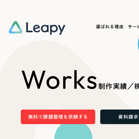
選ばれる理由
サー
Service
Works
Company
Useful
Works
サービス紹介
制作実績
会社概要
お役立ち情報
We
制作実績／株
一過性の広告に頼らず、
全国1,400社以上の支援実績
可能性をひらくデザインで
リーピーによるお役立ち情報を
コー
「仕組み」と「ノウハウ」を残す資産型DX
ら
しあわせな毎日をつくる
ます
支援をご提供します
実績の一部をご紹介します
EC
無料で課題整理を依頼する
資料請求
?
ブックマークしたサイ