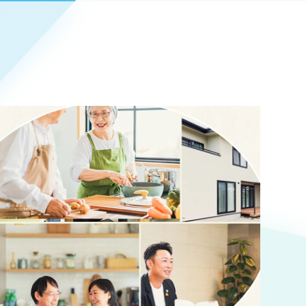
Pace
／
クラウド型工数管理ツール
日報ツールで案件ごとの営業利益をリアルタイムに可視化
発信
ト
信
Cサイト（オンラインショップ）
）
ランディング（ロゴ・印刷物）
85件）
43件）
39件）