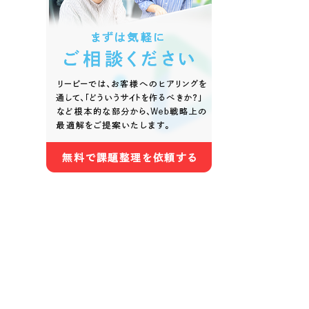
色
ホワイト・白色
グレー
オレンジ・橙色
イエロ
パープル・紫色
ピンク
さらに条件を追加する