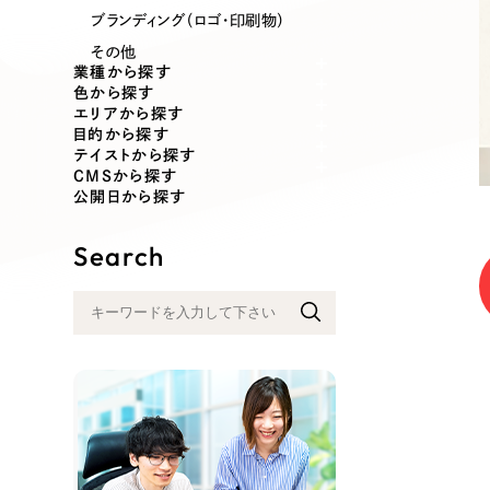
業種
ブランディング（ロゴ・印刷物）
その他
業種から探す
色から探す
エリアから探す
製造業
建設・建築
目的から探す
テイストから探す
CMSから探す
コンサルティング・調査
観光・レジ
公開日から探す
Search
自治体・官公庁
美容・エス
インフラ関連
広告・メデ
金融・保険業
その他サ
人材サービス
その他