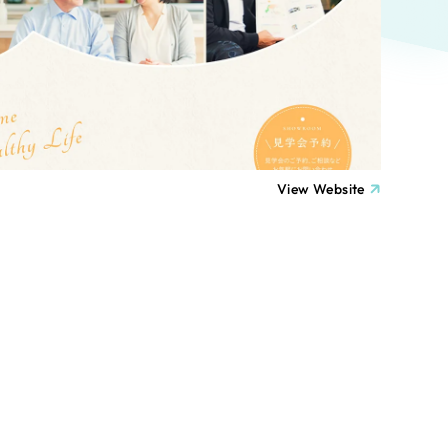
ト
（12件）
90件）
療・福祉
g
士業
View Website
）
教育
ケティング代行
林・水産
業務代行
PO・一般社団法人