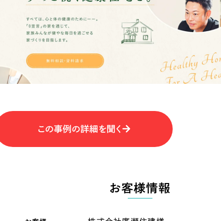
キャンペーン・プロモーションサイ
ブランディング（ロゴ・印刷物）
（
その他
（1件）
卸売・小売
医
Outsourcin
ャー
人材紹介・派遣
アウトソーシング（代行支援
テ
IT・インターネット
この事例の詳細を聞く
リープ・プロジェクト
「反響強化」を目的としたマー
ィア・放送
不動産
農
リープ・リクルーティング
「採用強化」を目的とした採用
お客様情報
ービス業
物流・運送
N
その他のサービス