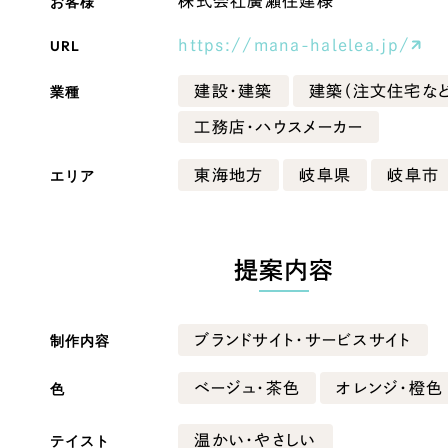
お客様
株式会社廣瀬住建様
Company
URL
https://mana-halelea.jp/
業種
建設・建築
建築（注文住宅など
会社情報
工務店・ハウスメーカー
会社概要
エリア
東海地方
岐阜県
岐阜市
・黒色
ベージュ・茶色
代表挨拶
SDGsに向けた取り組み
ー・黄色
グリーン・緑色
メディア掲載と取材依頼
提案内容
新着情報
・桃色
カラフル・多色
採用情報
制作内容
ブランドサイト・サービスサイト
ブログ
色
ベージュ・茶色
オレンジ・橙色
リーピーブログ
テイスト
温かい・やさしい
代表ブログ