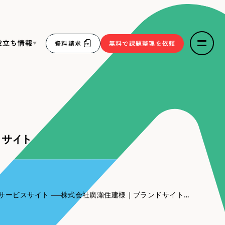
役立ち情報
資料請求
無料で課題整理を依頼
ce
リープ・リクルーティング
／
採用業務代行
求人票作成・面接など各種業務代行、採用の仕組み作り支
３点セット
援
サイト
リープ・キャリア
／
人材紹介サービス
sへの取り組み
完全成功報酬型のスカウト型ハイクラス人材紹介（岐阜・愛
知）
報
サービスサイト
株式会社廣瀬住建様｜ブランドサイト・サービスサイト
2件）