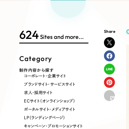
Works Search
絞り
リープ
SEO対
グ"から、
広報支援
624
Share
制作内容
Sites and more...
Category
コーポレート・企業サイト
ブランドサ
制作内容から探す
コーポレート・企業サイト
ポータルサイト・メディアサイト
LP（ラン
ブランドサイト・サービスサイト
求人・採用サイト
ECサイト（オンラインショップ）
その他
ポータルサイト・メディアサイト
LP（ランディングページ）
キャンペーン・プロモーションサイト