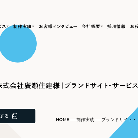
ビス
制作実績
お客様インタビュー
会社概要
採用情報
お
Web Produ
すべて
（624件）
コーポレート・企業サイト
（278件）
リーピーがわかる資料３点セット
bサイト制作
ブランドサイト・サービスサイト
リーピーが選ばれる理由
（85件）
リーピーのWebサイト制作・会社概要・サービスがわかる
会社概要
式会社廣瀬住建様｜ブランドサイト・サービス
の中か
ご紹介し
求人・採用サイト
お役立ち資料
（61件）
Webサイト制作
ポレートサイト制作
採用サイト制作
代表挨拶
SDG
すぐに使える資料をダウンロード
ECサイト（オンラインショップ）
（43件）
コーポレートサイト制作
サイト制作
ブランドサイト制作
ポータルサイト・メディアサイト
メディア掲載・取材依頼
新着情
（39件）
する
採用サイト制作
HOME
制作実績
ブランドサイト・
LP（ランディングページ）
（28件）
よくある質問
ト
ECサイト制作
リーピーブログ
採用情報
キャンペーン・プロモーションサイト
（1
ブランドサイト制作
Webデザイン・Webマーケティングに関する情報を発信