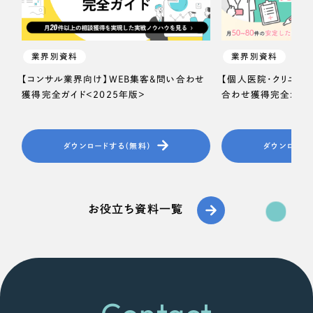
業界別資料
業界別資料
【コンサル業界向け】WEB集客＆問い合わせ
【個人医院・クリニッ
獲得完全ガイド＜2025年版＞
合わせ獲得完全ガイド
ダウンロードする（無料）
ダウンロード
お役立ち資料一覧