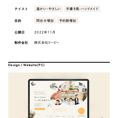
採用DX支援
その他のサービス
テイスト
温かい・やさしい
手書き風・ハンドメイド
医療・福祉
リープ・リクルーティング
／
採用業務代行
プライバシーポリシー
情報セキュリティ方針
求人票作成・面接など各種業務代行、採用の仕組み作り支援
目的
問合せ増加
予約数増加
AI倫理ポリシー
クッキーポリシー
サイトマップ
リープ・キャリア
コンサルティング・調査
／
人材紹介サービス
公開日
2022年11月
ウェブアクセシビリティ方針
完全成功報酬型のスカウト型ハイクラス人材紹介（岐阜・愛知）
観光・レジャー
制作会社
株式会社リーピー
カイゼンDX支援
人材紹介・派遣
Pace
／
クラウド型工数管理ツール
Design / Website(PC)
日報ツールで案件ごとの営業利益をリアルタイムに可視化
士業
制作実績
自治体・官公庁
Works
美容・エステ
制作実績
IT・インターネット
全国1,400社以上の支援実績の中から
実績の