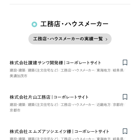
工務店・ハウスメーカー
工務店・ハウスメーカーの実績一覧
株式会社讃建サンワ開発様｜コーポレートサイト
建設・建築
建築（注文住宅など）
工務店・ハウスメーカー
東海地方
岐阜県
美濃加茂市
株式会社片山工務店｜コーポレートサイト
建設・建築
建築（注文住宅など）
工務店・ハウスメーカー
近畿地方
京都府
京都市
株式会社エムズアソシエイツ様｜コーポレートサイト
Nominee
建設・建築
建築（注文住宅など）
工務店・ハウスメーカー
東海地方
岐阜県