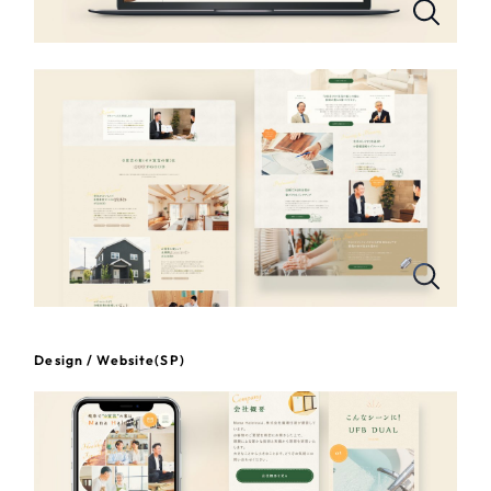
一部をご紹介します
教育
ブックマークしたサイト
インフラ関連
広告・メディア・放送
不動産
農林・水産
すべて
（624件）
コーポレート・企業サイト
（278件）
金融・保険業
Design / Website(SP)
ブランドサイト・サービスサイト
（85件）
その他サービス業
求人・採用サイト
（61件）
ECサイト（オンラインショップ）
（43件）
物流・運送