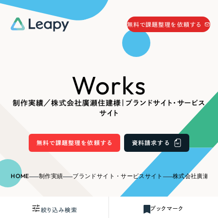
058-215-0066
無料で課題整理を依頼する
24時間受付
無料で課題整理を依頼する
Works
資料請求
する
資料請求する
制作実績／株式会社廣瀬住建様｜ブランドサイト・サービス
無料で課題整理を依頼
する
サイト
Company
無料で課題整理を依頼する
資料請求する
会社情報
採用情報
Web Produce
HOME
制作実績
ブランドサイト・サービスサイト
株式会社廣瀬住建様
お役立ち情報
リーピーが選ばれる理由
会社概要
ブックマーク
絞り込み検索