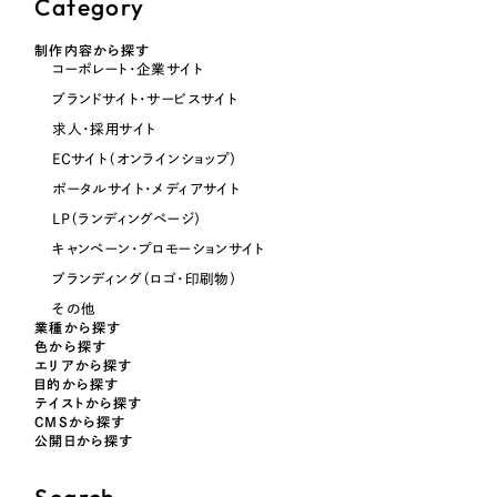
Category
制作内容から探す
オレンジ・橙色
コーポレート・企業サイト
ブランドサイト・サービスサイト
イエロー・黄色
求人・採用サイト
ECサイト（オンラインショップ）
グリーン・緑色
ポータルサイト・メディアサイト
LP（ランディングページ）
ブルー・青色
キャンペーン・プロモーションサイト
ブランディング（ロゴ・印刷物）
パープル・紫色
その他
業種から探す
色から探す
ピンク・桃色
エリアから探す
目的から探す
テイストから探す
CMSから探す
カラフル・多色
公開日から探す
その他
Search