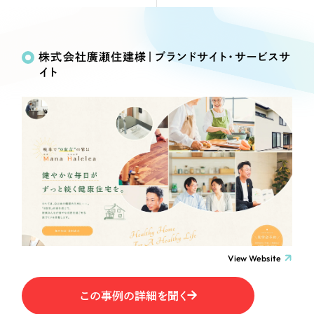
Webサイト制作
Works
絞り込み検
選ばれる理由
コーポレートサイト制作
Search
索
採用サイト制作
株式会社廣瀬住建様｜ブランドサイト・サービスサ
サービス
イト
ECサイト制作
制作内容
Service
ブランドサイト制作
サービス紹介
ブランディング支援
コーポレート・企業サイト
一過性の広告に頼らず、
「仕組み」と「ノウハウ」
制作実績
を残す資産型DX支援をご提供します
ブランドサイト・サービスサイト
すべて
（624件）
コーポレート・企業サイト
（278件）
求人・採用サイト
ブランドサイト・サービスサイト
（85件）
求人・採用サイト
ECサイト（オンラインショップ）
（61件）
View Website
ECサイト（オンラインショップ）
（43件）
ポータルサイト・メディアサイト
この事例の詳細を聞く
ポータルサイト・メディアサイト
（39件）