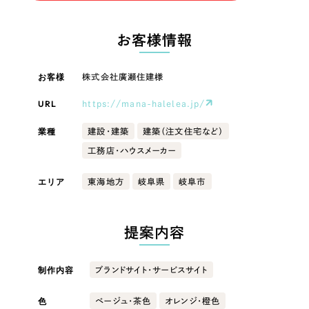
LP（ランディングページ）
（28件）
マーケティングDX支援
LP（ランディングページ）
キャンペーン・プロモーションサイト
（12件）
お客様情報
Webサイト制作
ブランディング（ロゴ・印刷物）
キャンペーン・プロモーション
（90件）
サイト
その他
（1件）
お客様
株式会社廣瀬住建様
コーポレートサイト制作
オプションサービス
URL
https://mana-halelea.jp/
ブランディング（ロゴ・印刷物）
採用サイト制作
お客様インタビュー
業種
建設・建築
建築（注文住宅など）
ECサイト制作
その他
工務店・ハウスメーカー
Outsourcing
ブランドサイト制作
業種
エリア
東海地方
岐阜県
岐阜市
?
よくある質問
アウトソーシング（代行支援）
リープ・プロジェクト
製造業
提案内容
「反響強化」を目的としたマーケティング代行
リープ・プロジェクト
／
マーケティング代行
建設・建築
リープ・リクルーティング
SEO対策によるアクセス獲得、反響獲得などの"Webマーケティング"から、
制作内容
ブランドサイト・サービスサイト
ライン領域のマーケティングまでまるっと代行
「採用強化」を目的とした採用業務代行
色
ベージュ・茶色
オレンジ・橙色
卸売・小売