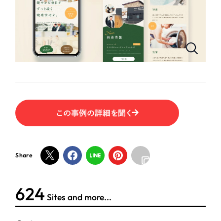
ポータルサイト・メディアサイト
（39件）
LP（ランディングページ）
（28件）
NPO・一般社団法人
キャンペーン・プロモーションサイト
（12件）
ブランディング（ロゴ・印刷物）
人材サービス
（90件）
その他
（1件）
その他
お客様インタビュー
色
この事例の詳細を聞く
ホワイト・白色
Share
グレー・黒色
624
ベージュ・茶色
Sites and more...
レッド・赤色