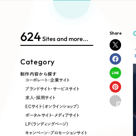
Works Search
絞り
リープ
SEO対
グ"から、
広報支援
624
Share
制作内容
Sites and more...
Category
コーポレート・企業サイト
ブランドサ
制作内容から探す
コーポレート・企業サイト
ポータルサイト・メディアサイト
LP（ラン
ブランドサイト・サービスサイト
求人・採用サイト
ECサイト（オンラインショップ）
その他
ポータルサイト・メディアサイト
LP（ランディングページ）
キャンペーン・プロモーションサイト