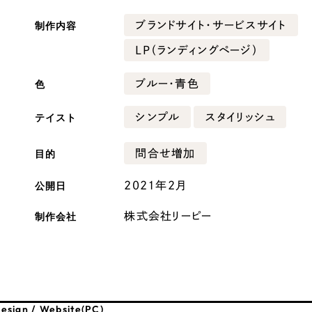
広報ブログ
制作内容
ブランドサイト・サービスサイト
メルマガアーカイブ
LP（ランディングページ）
色
ブルー・青色
テイスト
シンプル
スタイリッシュ
プライバシーポリシー
情報セキュ
目的
問合せ増加
クッキーポリシー
サイトマップ
公開日
2021年2月
客様も歓迎。
制作会社
株式会社リーピー
セプトの策定からお任
化するサイト構成、デザ
esign / Website(PC)