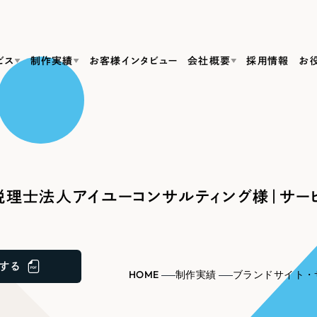
ビス
制作実績
お客様インタビュー
会社概要
採用情報
お
Web Produ
すべて
（624件）
コーポレート・企業サイト
（278件）
リーピーがわかる資料３点セット
bサイト制作
ブランドサイト・サービスサイト
リーピーが選ばれる理由
（85件）
リーピーのWebサイト制作・会社概要・サービスがわかる
会社概要
理士法人アイユーコンサルティング様｜サービ
の中か
ご紹介し
求人・採用サイト
お役立ち資料
（61件）
Webサイト制作
ポレートサイト制作
採用サイト制作
代表挨拶
SDG
すぐに使える資料をダウンロード
ECサイト（オンラインショップ）
（43件）
コーポレートサイト制作
サイト制作
ブランドサイト制作
ポータルサイト・メディアサイト
メディア掲載・取材依頼
新着情
（39件）
する
採用サイト制作
HOME
制作実績
ブランドサイト・
LP（ランディングページ）
（28件）
よくある質問
ト
ECサイト制作
リーピーブログ
採用情報
キャンペーン・プロモーションサイト
（1
ブランドサイト制作
Webデザイン・Webマーケティングに関する情報を発信