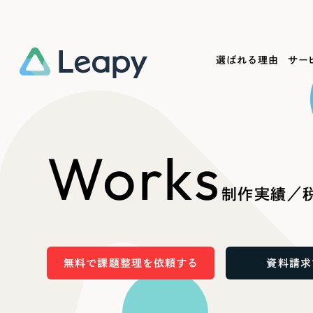
選ばれる理由
サー
Service
Works
Company
Useful
Works
サービス紹介
制作実績
会社概要
お役立ち情報
We
制作実績／税
一過性の広告に頼らず、
全国1,400社以上の支援実績
可能性をひらくデザインで
リーピーによるお役立ち情報を
コー
「仕組み」と「ノウハウ」を残す資産型DX
ら
しあわせな毎日をつくる
ます
支援をご提供します
実績の一部をご紹介します
EC
無料で課題整理を依頼する
資料請求
?
ブックマークしたサイ