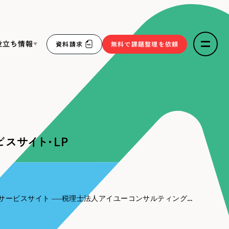
役立ち情報
資料請求
無料で課題整理を依頼
ce
リープ・リクルーティング
／
採用業務代行
求人票作成・面接など各種業務代行、採用の仕組み作り支
３点セット
援
スサイト・LP
リープ・キャリア
／
人材紹介サービス
sへの取り組み
完全成功報酬型のスカウト型ハイクラス人材紹介（岐阜・愛
知）
報
サービスサイト
税理士法人アイユーコンサルティング様｜サービスサイト・LP
2件）