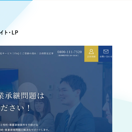
Pace
／
クラウド型工数管理ツール
日報ツールで案件ごとの営業利益をリアルタイムに可視化
発信
ト・LP
信
Cサイト（オンラインショップ）
）
ランディング（ロゴ・印刷物）
85件）
43件）
39件）