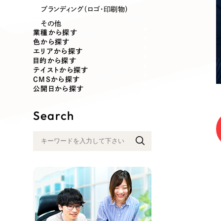
業種
ブランディング（ロゴ・印刷物）
その他
業種から探す
色から探す
エリアから探す
製造業
建設・建築
目的から探す
テイストから探す
CMSから探す
コンサルティング・調査
観光・レジ
公開日から探す
Search
自治体・官公庁
美容・エス
インフラ関連
広告・メデ
金融・保険業
その他サ
人材サービス
その他