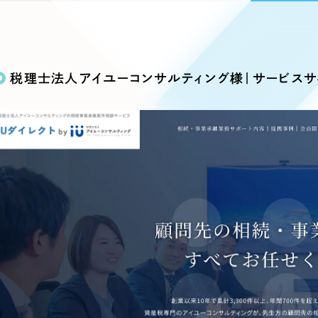
込み検索
ブランディング（ロゴ・印刷物）
ブランディング支援
・プロジェクト
広報ブログ
（90件）
／
マーケティング代行
リーピーの取り組みに関するお知らせ・イベントの様子を
策によるアクセス獲得、反響獲得などの"Webマーケティン
その他
（1件）
オプションサービス
代表ブログ
などのオフライン領域のマーケティングまでまるっと代行
税理士法人アイユーコンサルティング様｜サービスサイ
代表川口が経営・Web戦略・地方創生に関する情報を発
お客様インタビュー
メールマガジンアーカイブ
過去に配信したメールマガジンのアーカイブ
制作実績
イト・サービスサイト
求人・採用サイト
E
すべて
（624件）
コーポレート・企業サイト
（278件
ディングページ）
キャンペーン・プロモーション
ブ
ブランドサイト・サービスサイト
（
サイト
求人・採用サイト
（61件）
ECサイト（オンラインショップ）
（
ポータルサイト・メディアサイト
（
LP（ランディングページ）
（28件）