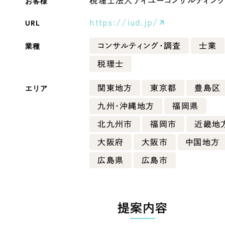
お客様
税理士法人アイユーコンサルティン
Company
URL
https://iud.jp/
業種
コンサルティング・調査
士業
会社情報
税理士
会社概要
エリア
関東地方
東京都
豊島区
・黒色
ベージュ・茶色
代表挨拶
九州・沖縄地方
福岡県
SDGsに向けた取り組み
ー・黄色
グリーン・緑色
北九州市
福岡市
近畿地
メディア掲載と取材依頼
大阪府
大阪市
中国地方
新着情報
・桃色
カラフル・多色
広島県
広島市
採用情報
ブログ
提案内容
リーピーブログ
代表ブログ