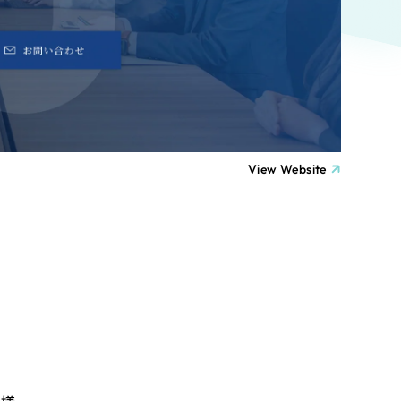
ト
（12件）
90件）
療・福祉
g
士業
View Website
）
教育
ケティング代行
林・水産
業務代行
PO・一般社団法人