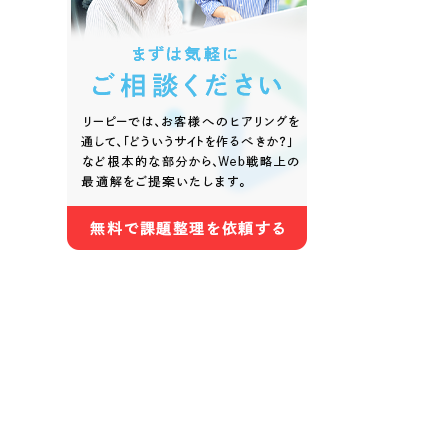
色
ホワイト・白色
グレー
オレンジ・橙色
イエロ
パープル・紫色
ピンク
さらに条件を追加する