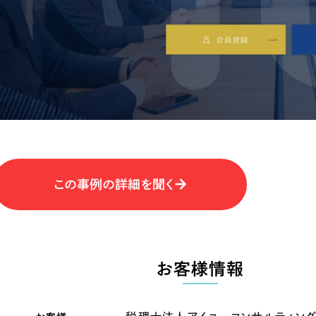
キャンペーン・プロモーションサイ
ブランディング（ロゴ・印刷物）
（
その他
（1件）
卸売・小売
医
Outsourcin
ャー
人材紹介・派遣
アウトソーシング（代行支援
テ
IT・インターネット
この事例の詳細を聞く
リープ・プロジェクト
「反響強化」を目的としたマー
ィア・放送
不動産
農
リープ・リクルーティング
「採用強化」を目的とした採用
お客様情報
ービス業
物流・運送
N
その他のサービス