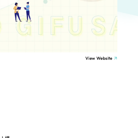
ト
（12件）
90件）
療・福祉
g
士業
View Website
）
教育
ケティング代行
林・水産
業務代行
PO・一般社団法人