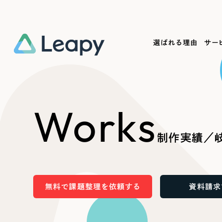
選ばれる理由
サー
Service
Works
Company
Useful
Works
サービス紹介
制作実績
会社概要
お役立ち情報
We
制作実績／岐
一過性の広告に頼らず、
全国1,400社以上の支援実績
可能性をひらくデザインで
リーピーによるお役立ち情報を
コー
「仕組み」と「ノウハウ」を残す資産型DX
ら
しあわせな毎日をつくる
ます
支援をご提供します
実績の一部をご紹介します
EC
無料で課題整理を依頼する
資料請求
?
ブックマークしたサイ