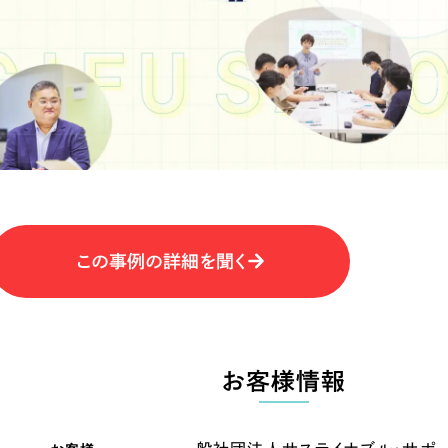
キャンペーン・プロモーションサイ
ブランディング（ロゴ・印刷物）
（
その他
（1件）
卸売・小売
医
Outsourcin
ャー
人材紹介・派遣
アウトソーシング（代行支援
テ
IT・インターネット
この事例の詳細を聞く
リープ・プロジェクト
「反響強化」を目的としたマー
ィア・放送
不動産
農
リープ・リクルーティング
「採用強化」を目的とした採用
お客様情報
ービス業
物流・運送
N
その他のサービス