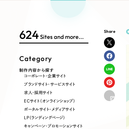
Works Search
絞り
リープ
SEO対
グ"から、
広報支援
624
Share
制作内容
Sites and more...
Category
コーポレート・企業サイト
ブランドサ
制作内容から探す
コーポレート・企業サイト
ポータルサイト・メディアサイト
LP（ラン
ブランドサイト・サービスサイト
求人・採用サイト
ECサイト（オンラインショップ）
その他
ポータルサイト・メディアサイト
LP（ランディングページ）
キャンペーン・プロモーションサイト