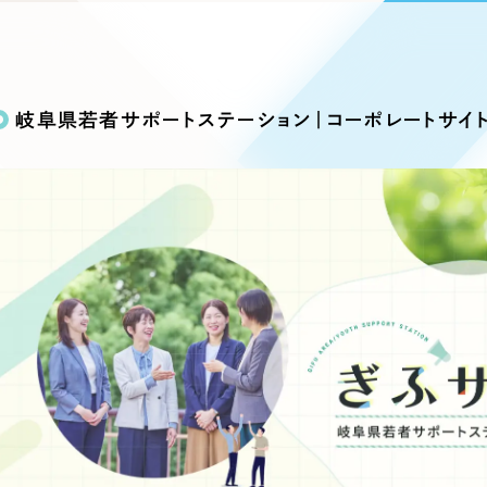
込み検索
ブランディング（ロゴ・印刷物）
ブランディング支援
・プロジェクト
広報ブログ
（90件）
／
マーケティング代行
リーピーの取り組みに関するお知らせ・イベントの様子を
策によるアクセス獲得、反響獲得などの"Webマーケティン
その他
（1件）
オプションサービス
代表ブログ
などのオフライン領域のマーケティングまでまるっと代行
岐阜県若者サポートステーション｜コーポレートサイ
代表川口が経営・Web戦略・地方創生に関する情報を発
お客様インタビュー
メールマガジンアーカイブ
過去に配信したメールマガジンのアーカイブ
制作実績
イト・サービスサイト
求人・採用サイト
E
すべて
（624件）
コーポレート・企業サイト
（278件
ディングページ）
キャンペーン・プロモーション
ブ
ブランドサイト・サービスサイト
（
サイト
求人・採用サイト
（61件）
ECサイト（オンラインショップ）
（
ポータルサイト・メディアサイト
（
LP（ランディングページ）
（28件）