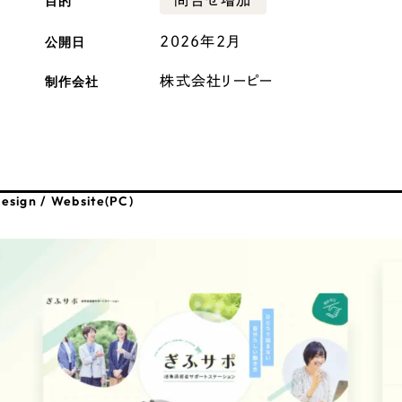
目的
広報ブログ
公開日
2026年2月
メルマガアーカイブ
制作会社
株式会社リーピー
プライバシーポリシー
情報セキュ
esign / Website(PC)
クッキーポリシー
サイトマップ
客様も歓迎。
セプトの策定からお任
化するサイト構成、デザ