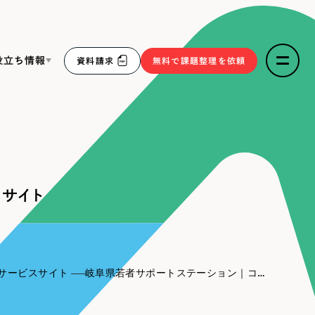
役立ち情報
資料請求
無料で課題整理を依頼
ce
リープ・リクルーティング
／
採用業務代行
求人票作成・面接など各種業務代行、採用の仕組み作り支
３点セット
援
サイト
リープ・キャリア
／
人材紹介サービス
sへの取り組み
完全成功報酬型のスカウト型ハイクラス人材紹介（岐阜・愛
知）
報
サービスサイト
岐阜県若者サポートステーション｜コーポレートサイト
2件）