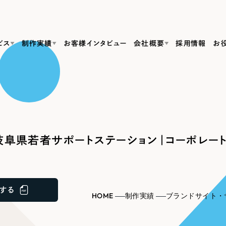
ビス
制作実績
お客様インタビュー
会社概要
採用情報
お
Web Produ
すべて
（624件）
コーポレート・企業サイト
（278件）
リーピーがわかる資料３点セット
bサイト制作
ブランドサイト・サービスサイト
リーピーが選ばれる理由
（85件）
リーピーのWebサイト制作・会社概要・サービスがわかる
会社概要
阜県若者サポートステーション｜コーポレート
の中か
ご紹介し
求人・採用サイト
お役立ち資料
（61件）
Webサイト制作
ポレートサイト制作
採用サイト制作
代表挨拶
SDG
すぐに使える資料をダウンロード
ECサイト（オンラインショップ）
（43件）
コーポレートサイト制作
サイト制作
ブランドサイト制作
ポータルサイト・メディアサイト
メディア掲載・取材依頼
新着情
（39件）
する
採用サイト制作
HOME
制作実績
ブランドサイト・
LP（ランディングページ）
（28件）
よくある質問
ト
ECサイト制作
リーピーブログ
採用情報
キャンペーン・プロモーションサイト
（1
ブランドサイト制作
Webデザイン・Webマーケティングに関する情報を発信