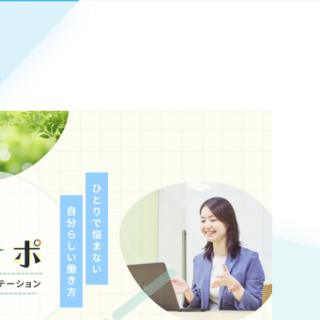
Pace
／
クラウド型工数管理ツール
日報ツールで案件ごとの営業利益をリアルタイムに可視化
発信
ト
信
Cサイト（オンラインショップ）
）
ランディング（ロゴ・印刷物）
85件）
43件）
39件）