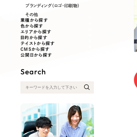
業種
ブランディング（ロゴ・印刷物）
その他
業種から探す
色から探す
エリアから探す
製造業
建設・建築
目的から探す
テイストから探す
CMSから探す
コンサルティング・調査
観光・レジ
公開日から探す
Search
自治体・官公庁
美容・エス
インフラ関連
広告・メデ
金融・保険業
その他サ
人材サービス
その他