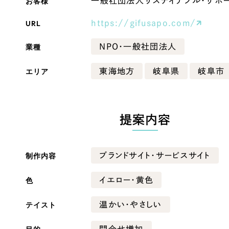
お客様
一般社団法人サステイナブル・サポ
Company
URL
https://gifusapo.com/
業種
NPO・一般社団法人
会社情報
エリア
東海地方
岐阜県
岐阜市
会社概要
・黒色
ベージュ・茶色
代表挨拶
SDGsに向けた取り組み
提案内容
ー・黄色
グリーン・緑色
メディア掲載と取材依頼
新着情報
制作内容
ブランドサイト・サービスサイト
・桃色
カラフル・多色
採用情報
色
イエロー・黄色
ブログ
テイスト
温かい・やさしい
リーピーブログ
代表ブログ
問合せ増加