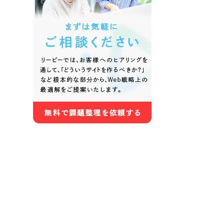
色
ホワイト・白色
グレー
オレンジ・橙色
イエロ
パープル・紫色
ピンク
さらに条件を追加する