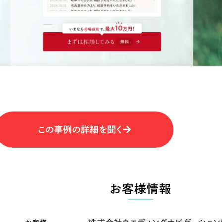
キャンペーン・プロモーションサイ
ブランディング（ロゴ・印刷物）
（
その他
（1件）
卸売・小売
医
Outsourcin
ャー
人材紹介・派遣
アウトソーシング（代行支援
テ
IT・インターネット
この事例の詳細を聞く
リープ・プロジェクト
「反響強化」を目的としたマー
ィア・放送
不動産
農
リープ・リクルーティング
「採用強化」を目的とした採用
お客様情報
ービス業
物流・運送
N
その他のサービス