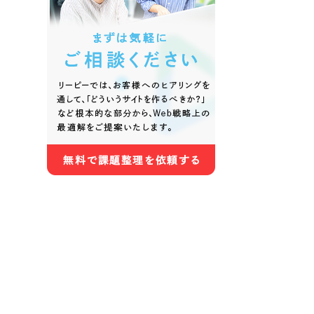
色
ホワイト・白色
グレー
オレンジ・橙色
イエロ
パープル・紫色
ピンク
さらに条件を追加する