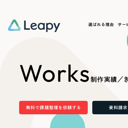
選ばれる理由
サー
Service
Works
Company
Useful
Works
サービス紹介
制作実績
会社概要
お役立ち情報
We
制作実績／ぎ
一過性の広告に頼らず、
全国1,400社以上の支援実績
可能性をひらくデザインで
リーピーによるお役立ち情報を
コー
「仕組み」と「ノウハウ」を残す資産型DX
ら
しあわせな毎日をつくる
ます
支援をご提供します
実績の一部をご紹介します
EC
無料で課題整理を依頼する
資料請求
?
ブックマークしたサイ