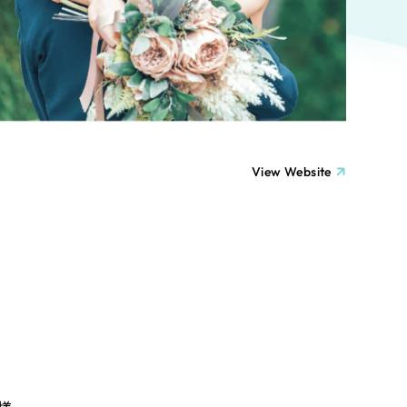
ト
（12件）
90件）
療・福祉
g
士業
View Website
）
教育
ケティング代行
林・水産
業務代行
PO・一般社団法人