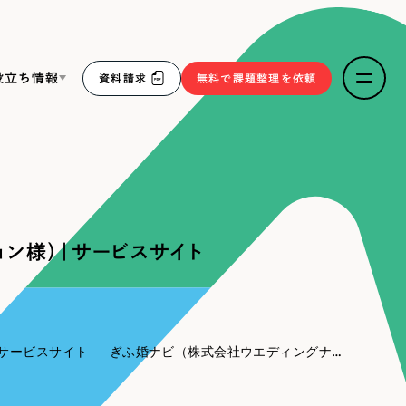
役立ち情報
資料請求
無料で課題整理を依頼
ce
リープ・リクルーティング
／
採用業務代行
求人票作成・面接など各種業務代行、採用の仕組み作り支
３点セット
援
ン様）｜サービスサイト
リープ・キャリア
／
人材紹介サービス
sへの取り組み
完全成功報酬型のスカウト型ハイクラス人材紹介（岐阜・愛
知）
報
サービスサイト
ぎふ婚ナビ（株式会社ウエディングナビゲーション様）｜サービスサイト
2件）