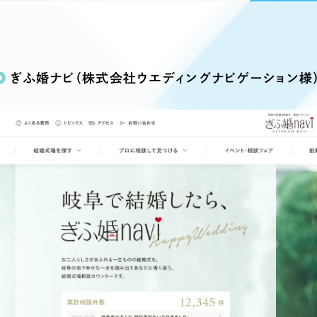
込み検索
ブランディング（ロゴ・印刷物）
ブランディング支援
・プロジェクト
広報ブログ
（90件）
／
マーケティング代行
リーピーの取り組みに関するお知らせ・イベントの様子を
策によるアクセス獲得、反響獲得などの"Webマーケティン
その他
（1件）
オプションサービス
代表ブログ
などのオフライン領域のマーケティングまでまるっと代行
ぎふ婚ナビ（株式会社ウエディングナビゲーション様）
代表川口が経営・Web戦略・地方創生に関する情報を発
お客様インタビュー
メールマガジンアーカイブ
過去に配信したメールマガジンのアーカイブ
制作実績
イト・サービスサイト
求人・採用サイト
E
すべて
（624件）
コーポレート・企業サイト
（278件
ディングページ）
キャンペーン・プロモーション
ブ
ブランドサイト・サービスサイト
（
サイト
求人・採用サイト
（61件）
ECサイト（オンラインショップ）
（
ポータルサイト・メディアサイト
（
LP（ランディングページ）
（28件）