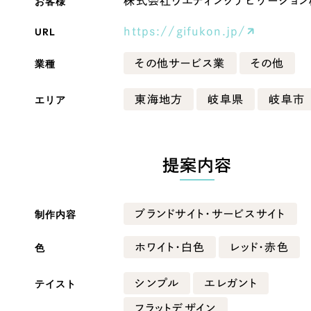
お客様
株式会社ウエディングナビゲーション
Company
URL
https://gifukon.jp/
業種
その他サービス業
その他
会社情報
エリア
東海地方
岐阜県
岐阜市
会社概要
・黒色
ベージュ・茶色
代表挨拶
SDGsに向けた取り組み
提案内容
ー・黄色
グリーン・緑色
メディア掲載と取材依頼
新着情報
制作内容
ブランドサイト・サービスサイト
・桃色
カラフル・多色
採用情報
色
ホワイト・白色
レッド・赤色
ブログ
テイスト
シンプル
エレガント
リーピーブログ
フラットデザイン
代表ブログ