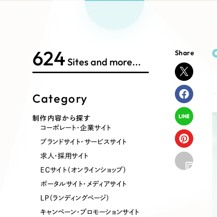
Works Search
絞り
リープ
SEO対
グ"から、
広報支援
624
Share
制作内容
Sites and more...
Category
コーポレート・企業サイト
ブランドサ
制作内容から探す
コーポレート・企業サイト
ポータルサイト・メディアサイト
LP（ラン
ブランドサイト・サービスサイト
求人・採用サイト
ECサイト（オンラインショップ）
その他
ポータルサイト・メディアサイト
LP（ランディングページ）
キャンペーン・プロモーションサイト