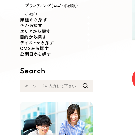
業種
ブランディング（ロゴ・印刷物）
その他
業種から探す
色から探す
エリアから探す
製造業
建設・建築
目的から探す
テイストから探す
CMSから探す
コンサルティング・調査
観光・レジ
公開日から探す
Search
自治体・官公庁
美容・エス
インフラ関連
広告・メデ
金融・保険業
その他サ
人材サービス
その他