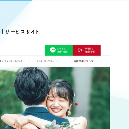
Pace
／
クラウド型工数管理ツール
日報ツールで案件ごとの営業利益をリアルタイムに可視化
発信
｜サービスサイト
信
Cサイト（オンラインショップ）
）
ランディング（ロゴ・印刷物）
85件）
43件）
39件）