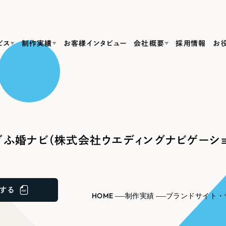
ビス
制作実績
お客様インタビュー
会社概要
採用情報
お
Web Produ
すべて
（624件）
コーポレート・企業サイト
（278件）
リーピーがわかる資料３点セット
bサイト制作
ブランドサイト・サービスサイト
リーピーが選ばれる理由
（85件）
リーピーのWebサイト制作・会社概要・サービスがわかる
会社概要
ふ婚ナビ（株式会社ウエディングナビゲーショ
の中か
ご紹介し
求人・採用サイト
お役立ち資料
（61件）
Webサイト制作
ポレートサイト制作
採用サイト制作
代表挨拶
SDG
すぐに使える資料をダウンロード
ECサイト（オンラインショップ）
（43件）
コーポレートサイト制作
サイト制作
ブランドサイト制作
ポータルサイト・メディアサイト
メディア掲載・取材依頼
新着情
（39件）
する
採用サイト制作
HOME
制作実績
ブランドサイト・
LP（ランディングページ）
（28件）
よくある質問
ト
ECサイト制作
リーピーブログ
採用情報
キャンペーン・プロモーションサイト
（1
ブランドサイト制作
Webデザイン・Webマーケティングに関する情報を発信