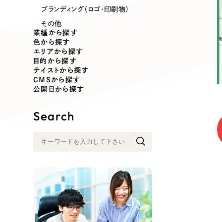
業種
ブランディング（ロゴ・印刷物）
その他
業種から探す
色から探す
エリアから探す
製造業
建設・建築
目的から探す
テイストから探す
CMSから探す
コンサルティング・調査
観光・レジ
公開日から探す
Search
自治体・官公庁
美容・エス
インフラ関連
広告・メデ
金融・保険業
その他サ
人材サービス
その他