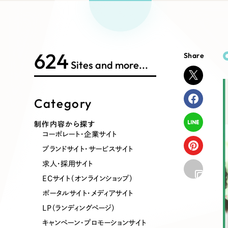
Works Search
絞り
リープ
SEO対
グ"から、
広報支援
624
Share
制作内容
Sites and more...
Category
コーポレート・企業サイト
ブランドサ
制作内容から探す
コーポレート・企業サイト
ポータルサイト・メディアサイト
LP（ラン
ブランドサイト・サービスサイト
求人・採用サイト
ECサイト（オンラインショップ）
その他
ポータルサイト・メディアサイト
LP（ランディングページ）
キャンペーン・プロモーションサイト