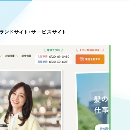
Pace
／
クラウド型工数管理ツール
日報ツールで案件ごとの営業利益をリアルタイムに可視化
発信
ランドサイト・サービスサイト
信
Cサイト（オンラインショップ）
）
ランディング（ロゴ・印刷物）
85件）
43件）
39件）