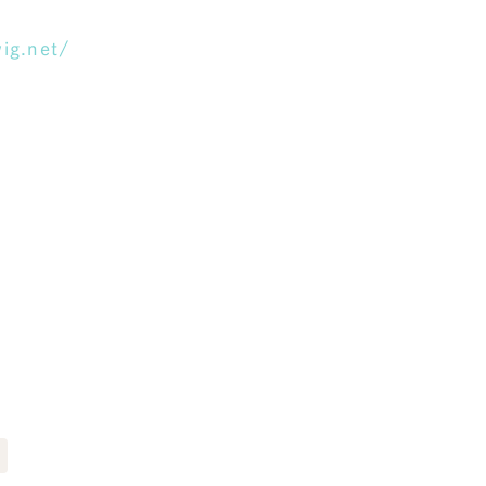
ig.net/
レッド・赤色
ブルー・青色
その他