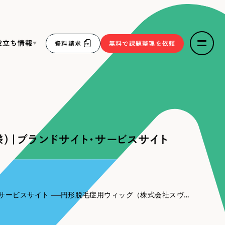
役立ち情報
資料請求
無料で課題整理を依頼
ce
リープ・リクルーティング
／
採用業務代行
求人票作成・面接など各種業務代行、採用の仕組み作り支
３点セット
援
）｜ブランドサイト・サービスサイト
リープ・キャリア
／
人材紹介サービス
sへの取り組み
完全成功報酬型のスカウト型ハイクラス人材紹介（岐阜・愛
知）
報
サービスサイト
円形脱毛症用ウィッグ（株式会社スヴェンソン様）｜ブランドサイト・サービスサイト
2件）