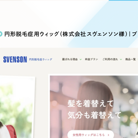
込み検索
ブランディング（ロゴ・印刷物）
ブランディング支援
・プロジェクト
広報ブログ
（90件）
／
マーケティング代行
リーピーの取り組みに関するお知らせ・イベントの様子を
策によるアクセス獲得、反響獲得などの"Webマーケティン
その他
（1件）
オプションサービス
代表ブログ
などのオフライン領域のマーケティングまでまるっと代行
円形脱毛症用ウィッグ（株式会社スヴェンソン様）｜ブ
代表川口が経営・Web戦略・地方創生に関する情報を発
お客様インタビュー
メールマガジンアーカイブ
過去に配信したメールマガジンのアーカイブ
制作実績
イト・サービスサイト
求人・採用サイト
E
すべて
（624件）
コーポレート・企業サイト
（278件
ディングページ）
キャンペーン・プロモーション
ブ
ブランドサイト・サービスサイト
（
サイト
求人・採用サイト
（61件）
ECサイト（オンラインショップ）
（
ポータルサイト・メディアサイト
（
LP（ランディングページ）
（28件）