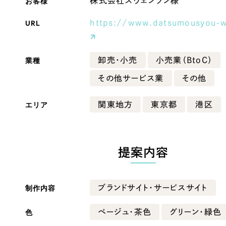
お客様
株式会社スヴェンソン様
Company
URL
https://www.datsumousyou-w
業種
卸売・小売
小売業（BtoC）
会社情報
その他サービス業
その他
会社概要
・黒色
ベージュ・茶色
代表挨拶
エリア
関東地方
東京都
港区
SDGsに向けた取り組み
ー・黄色
グリーン・緑色
メディア掲載と取材依頼
新着情報
提案内容
・桃色
カラフル・多色
採用情報
ブログ
制作内容
ブランドサイト・サービスサイト
リーピーブログ
色
ベージュ・茶色
グリーン・緑色
代表ブログ