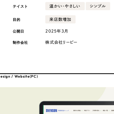
テイスト
温かい・やさしい
シンプル
広報ブログ
メルマガアーカイブ
目的
来店数増加
公開日
2025年3月
制作会社
株式会社リーピー
プライバシーポリシー
情報セキュ
クッキーポリシー
サイトマップ
esign / Website(PC)
客様も歓迎。
セプトの策定からお任
化するサイト構成、デザ