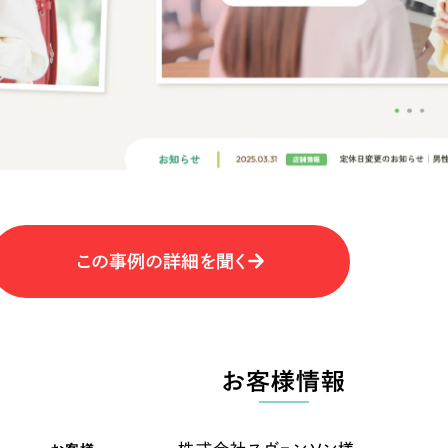
キャンペーン・プロモーションサイ
ブランディング（ロゴ・印刷物）
（
その他
（1件）
卸売・小売
医
Outsourcin
ャー
人材紹介・派遣
アウトソーシング（代行支援
テ
IT・インターネット
この事例の詳細を聞く
リープ・プロジェクト
「反響強化」を目的としたマー
ィア・放送
不動産
農
リープ・リクルーティング
「採用強化」を目的とした採用
お客様情報
ービス業
物流・運送
N
その他のサービス