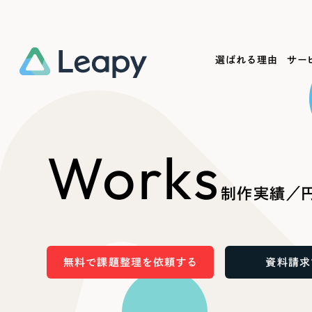
選ばれる理由
サー
Service
Works
Company
Useful
Works
サービス紹介
制作実績
会社概要
お役立ち情報
We
制作実績／円
一過性の広告に頼らず、
全国1,400社以上の支援実績
可能性をひらくデザインで
リーピーによるお役立ち情報を
コー
「仕組み」と「ノウハウ」を残す資産型DX
ら
しあわせな毎日をつくる
ます
支援をご提供します
実績の一部をご紹介します
EC
無料で課題整理を依頼する
資料請求
?
ブックマークしたサイ