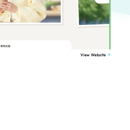
ト
（12件）
90件）
療・福祉
g
士業
View Website
）
教育
ケティング代行
林・水産
業務代行
PO・一般社団法人