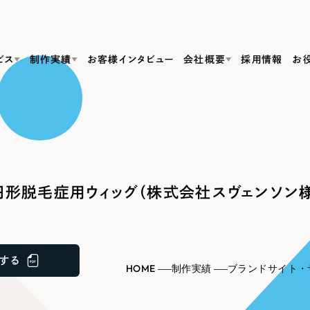
ビス
制作実績
お客様インタビュー
会社概要
採用情報
お
Web Produ
すべて
（624件）
コーポレート・企業サイト
（278件）
リーピーがわかる資料３点セット
bサイト制作
ブランドサイト・サービスサイト
リーピーが選ばれる理由
（85件）
リーピーのWebサイト制作・会社概要・サービスがわかる
会社概要
形脱毛症用ウィッグ（株式会社スヴェンソン様
の中か
ご紹介し
求人・採用サイト
お役立ち資料
（61件）
Webサイト制作
ポレートサイト制作
採用サイト制作
代表挨拶
SDG
すぐに使える資料をダウンロード
ECサイト（オンラインショップ）
（43件）
コーポレートサイト制作
サイト制作
ブランドサイト制作
ポータルサイト・メディアサイト
メディア掲載・取材依頼
新着情
（39件）
する
採用サイト制作
HOME
制作実績
ブランドサイト・
LP（ランディングページ）
（28件）
よくある質問
ト
ECサイト制作
リーピーブログ
採用情報
キャンペーン・プロモーションサイト
（1
ブランドサイト制作
Webデザイン・Webマーケティングに関する情報を発信