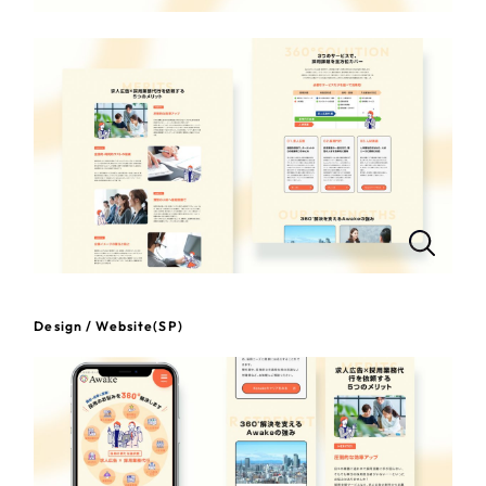
一部をご紹介します
教育
ブックマークしたサイト
インフラ関連
広告・メディア・放送
不動産
農林・水産
すべて
（624件）
Design / Website(SP)
コーポレート・企業サイト
（278件）
金融・保険業
ブランドサイト・サービスサイト
（85件）
その他サービス業
求人・採用サイト
（61件）
ECサイト（オンラインショップ）
（43件）
物流・運送