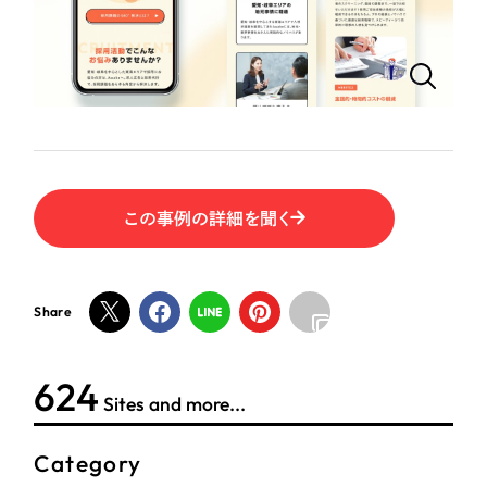
ポータルサイト・メディアサイト
（39件）
LP（ランディングページ）
（28件）
NPO・一般社団法人
キャンペーン・プロモーションサイト
（12件）
ブランディング（ロゴ・印刷物）
人材サービス
（90件）
その他
（1件）
その他
この事例の詳細を聞く
お客様インタビュー
色
ホワイト・白色
Share
グレー・黒色
624
Sites and more...
ベージュ・茶色
Category
レッド・赤色