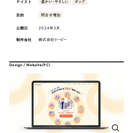
テイスト
採用DX支援
温かい・やさしい
ポップ
その他のサービス
医療・福祉
リープ・リクルーティング
目的
問合せ増加
／
採用業務代行
プライバシーポリシー
情報セキュリティ方針
求人票作成・面接など各種業務代行、採用の仕組み作り支援
公開日
2024年3月
AI倫理ポリシー
クッキーポリシー
サイトマップ
リープ・キャリア
コンサルティング・調査
／
人材紹介サービス
ウェブアクセシビリティ方針
完全成功報酬型のスカウト型ハイクラス人材紹介（岐阜・愛知）
制作会社
株式会社リーピー
観光・レジャー
カイゼンDX支援
人材紹介・派遣
Design / Website(PC)
Pace
／
クラウド型工数管理ツール
日報ツールで案件ごとの営業利益をリアルタイムに可視化
士業
制作実績
自治体・官公庁
Works
美容・エステ
制作実績
IT・インターネット
全国1,400社以上の支援実績の中から
実績の