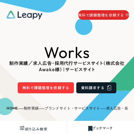
058-215-0066
無料で課題整理を依頼する
24時間受付
無料で課題整理を依頼する
Works
資料請求
する
資料請求する
制作実績／求人広告・採用代行サービスサイト（株式会社
無料で課題整理を依頼
する
Awake様）｜サービスサイト
Company
無料で課題整理を依頼する
資料請求する
会社情報
採用情報
Web Produce
HOME
制作実績
ブランドサイト・サービスサイト
求人広告・採用代行サービス
お役立ち情報
リーピーが選ばれる理由
会社概要
ブックマーク
絞り込み検索