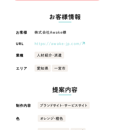
LP（ランディングページ）
（28件）
マーケティングDX支援
LP（ランディングページ）
キャンペーン・プロモーションサイト
（12件）
お客様情報
Webサイト制作
ブランディング（ロゴ・印刷物）
キャンペーン・プロモーション
（90件）
サイト
その他
（1件）
お客様
株式会社Awake様
コーポレートサイト制作
オプションサービス
URL
https://awake-jp.com/
ブランディング（ロゴ・印刷物）
採用サイト制作
お客様インタビュー
業種
人材紹介・派遣
ECサイト制作
その他
エリア
愛知県
一宮市
Outsourcing
ブランドサイト制作
業種
?
よくある質問
アウトソーシング（代行支援）
提案内容
リープ・プロジェクト
製造業
「反響強化」を目的としたマーケティング代行
リープ・プロジェクト
制作内容
ブランドサイト・サービスサイト
／
マーケティング代行
建設・建築
リープ・リクルーティング
SEO対策によるアクセス獲得、反響獲得などの"Webマーケティング"から、
ライン領域のマーケティングまでまるっと代行
色
オレンジ・橙色
「採用強化」を目的とした採用業務代行
卸売・小売