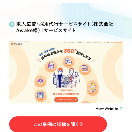
Webサイト制作
Works
絞り込み検
選ばれる理由
コーポレートサイト制作
Search
索
採用サイト制作
求人広告・採用代行サービスサイト（株式会社
サービス
Awake様）｜サービスサイト
ECサイト制作
制作内容
Service
ブランドサイト制作
サービス紹介
ブランディング支援
コーポレート・企業サイト
一過性の広告に頼らず、
「仕組み」と「ノウハウ」
制作実績
を残す資産型DX支援をご提供します
ブランドサイト・サービスサイト
すべて
（624件）
コーポレート・企業サイト
（278件）
求人・採用サイト
ブランドサイト・サービスサイト
（85件）
求人・採用サイト
ECサイト（オンラインショップ）
（61件）
View Website
ECサイト（オンラインショップ）
（43件）
ポータルサイト・メディアサイト
この事例の詳細を聞く
ポータルサイト・メディアサイト
（39件）