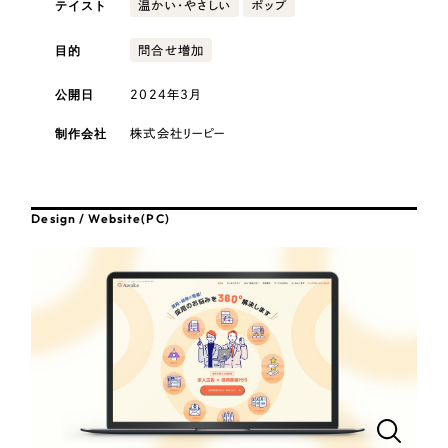
テイスト
採用DX支援
温かい・やさしい
ポップ
その他のサービス
医療・福祉
リープ・リクルーティング
目的
問合せ増加
／
採用業務代行
プライバシーポリシー
情報セキュリティ方針
求人票作成・面接など各種業務代行、採用の仕組み作り支援
公開日
2024年3月
AI倫理ポリシー
クッキーポリシー
サイトマップ
リープ・キャリア
コンサルティング・調査
／
人材紹介サービス
ウェブアクセシビリティ方針
完全成功報酬型のスカウト型ハイクラス人材紹介（岐阜・愛知）
制作会社
株式会社リーピー
観光・レジャー
カイゼンDX支援
人材紹介・派遣
Design / Website(PC)
Pace
／
クラウド型工数管理ツール
日報ツールで案件ごとの営業利益をリアルタイムに可視化
士業
制作実績
自治体・官公庁
Works
美容・エステ
制作実績
IT・インターネット
全国1,400社以上の支援実績の中から
実績の