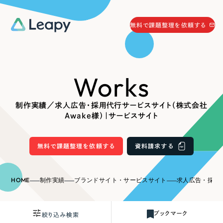
058-215-0066
無料で課題整理を依頼する
24時間受付
無料で課題整理を依頼する
Works
資料請求
する
資料請求する
制作実績／求人広告・採用代行サービスサイト（株式会社
無料で課題整理を依頼
する
Awake様）｜サービスサイト
Company
無料で課題整理を依頼する
資料請求する
会社情報
採用情報
Web Produce
HOME
制作実績
ブランドサイト・サービスサイト
求人広告・採用代行サービス
お役立ち情報
リーピーが選ばれる理由
会社概要
ブックマーク
絞り込み検索