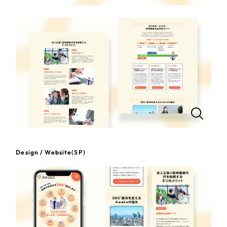
一部をご紹介します
教育
ブックマークしたサイト
インフラ関連
広告・メディア・放送
不動産
農林・水産
すべて
（624件）
Design / Website(SP)
コーポレート・企業サイト
（278件）
金融・保険業
ブランドサイト・サービスサイト
（85件）
その他サービス業
求人・採用サイト
（61件）
ECサイト（オンラインショップ）
（43件）
物流・運送