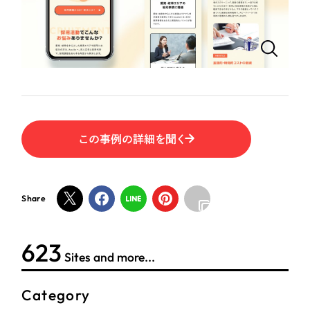
ポータルサイト・メディアサイト
（39件）
LP（ランディングページ）
（28件）
NPO・一般社団法人
キャンペーン・プロモーションサイト
（12件）
ブランディング（ロゴ・印刷物）
人材サービス
（90件）
その他
（1件）
その他
この事例の詳細を聞く
お客様インタビュー
色
ホワイト・白色
Share
グレー・黒色
623
Sites and more...
ベージュ・茶色
Category
レッド・赤色