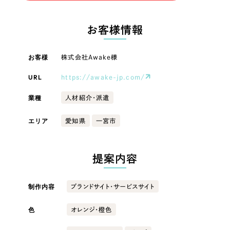
LP（ランディングページ）
（28件）
マーケティングDX支援
LP（ランディングページ）
キャンペーン・プロモーションサイト
（12件）
お客様情報
Webサイト制作
ブランディング（ロゴ・印刷物）
キャンペーン・プロモーション
（90件）
サイト
その他
（1件）
お客様
株式会社Awake様
コーポレートサイト制作
オプションサービス
URL
https://awake-jp.com/
ブランディング（ロゴ・印刷物）
採用サイト制作
お客様インタビュー
業種
人材紹介・派遣
ECサイト制作
その他
エリア
愛知県
一宮市
Outsourcing
ブランドサイト制作
業種
?
よくある質問
アウトソーシング（代行支援）
提案内容
リープ・プロジェクト
製造業
「反響強化」を目的としたマーケティング代行
リープ・プロジェクト
制作内容
ブランドサイト・サービスサイト
／
マーケティング代行
建設・建築
リープ・リクルーティング
SEO対策によるアクセス獲得、反響獲得などの"Webマーケティング"から、
ライン領域のマーケティングまでまるっと代行
色
オレンジ・橙色
「採用強化」を目的とした採用業務代行
卸売・小売