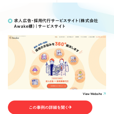
Webサイト制作
Works
絞り込み検
選ばれる理由
コーポレートサイト制作
Search
索
採用サイト制作
求人広告・採用代行サービスサイト（株式会社
サービス
Awake様）｜サービスサイト
ECサイト制作
制作内容
Service
ブランドサイト制作
サービス紹介
ブランディング支援
コーポレート・企業サイト
一過性の広告に頼らず、
「仕組み」と「ノウハウ」
制作実績
を残す資産型DX支援をご提供します
ブランドサイト・サービスサイト
すべて
（624件）
コーポレート・企業サイト
（278件）
求人・採用サイト
ブランドサイト・サービスサイト
（85件）
求人・採用サイト
ECサイト（オンラインショップ）
（61件）
View Website
ECサイト（オンラインショップ）
（43件）
ポータルサイト・メディアサイト
この事例の詳細を聞く
ポータルサイト・メディアサイト
（39件）