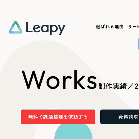
選ばれる理由
サー
Service
Works
Company
Useful
Works
サービス紹介
制作実績
会社概要
お役立ち情報
We
制作実績／2
一過性の広告に頼らず、
全国1,400社以上の支援実績
可能性をひらくデザインで
リーピーによるお役立ち情報を
コー
「仕組み」と「ノウハウ」を残す資産型DX
ら
しあわせな毎日をつくる
ます
支援をご提供します
実績の一部をご紹介します
EC
無料で課題整理を依頼する
資料請求
?
ブックマークしたサイ