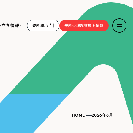
役立ち情報
資料請求
無料で課題整理を依頼
ce
リープ・リクルーティング
／
採用業務代行
求人票作成・面接など各種業務代行、採用の仕組み作り支
３点セット
援
リープ・キャリア
／
人材紹介サービス
sへの取り組み
完全成功報酬型のスカウト型ハイクラス人材紹介（岐阜・愛
知）
報
HOME
2026年6月
2件）