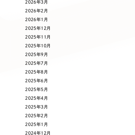
業種
2026年3月
2026年2月
2026年1月
2025年12月
製造業
建設・建築
2025年11月
2025年10月
コンサルティング・調査
観光・レジ
2025年9月
2025年7月
2025年8月
自治体・官公庁
美容・エス
2025年6月
2025年5月
インフラ関連
広告・メデ
2025年4月
2025年3月
金融・保険業
その他サ
2025年2月
2025年1月
2024年12月
人材サービス
その他