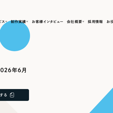
ビス
制作実績
お客様インタビュー
会社概要
採用情報
お
Web Produ
すべて
（624件）
コーポレート・企業サイト
（278件）
リーピーがわかる資料３点セット
bサイト制作
ブランドサイト・サービスサイト
リーピーが選ばれる理由
（85件）
リーピーのWebサイト制作・会社概要・サービスがわかる
会社概要
026年6月
の中か
ご紹介し
求人・採用サイト
お役立ち資料
（61件）
Webサイト制作
ポレートサイト制作
採用サイト制作
代表挨拶
SDG
すぐに使える資料をダウンロード
ECサイト（オンラインショップ）
（43件）
コーポレートサイト制作
サイト制作
ブランドサイト制作
ポータルサイト・メディアサイト
メディア掲載・取材依頼
新着情
（39件）
する
採用サイト制作
LP（ランディングページ）
（28件）
よくある質問
ト
ECサイト制作
リーピーブログ
採用情報
キャンペーン・プロモーションサイト
（1
ブランドサイト制作
Webデザイン・Webマーケティングに関する情報を発信