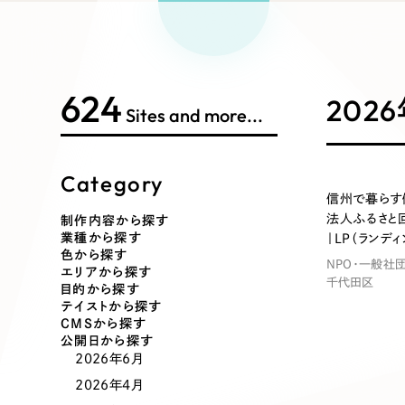
Works Search
絞り
リープ
SEO対
グ"から、
広報支援
624
制作内容
202
Sites and more...
Category
コーポレート・企業サイト
ブランドサ
信州で暮らす
法人ふるさと
制作内容から探す
業種から探す
｜LP（ランデ
ポータルサイト・メディアサイト
LP（ラン
色から探す
NPO・一般社
エリアから探す
千代田区
目的から探す
テイストから探す
CMSから探す
その他
公開日から探す
2026年6月
2026年4月