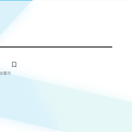
Pace
／
クラウド型工数管理ツール
日報ツールで案件ごとの営業利益をリアルタイムに可視化
発信
信
Cサイト（オンラインショップ）
古屋市
）
ランディング（ロゴ・印刷物）
85件）
43件）
39件）