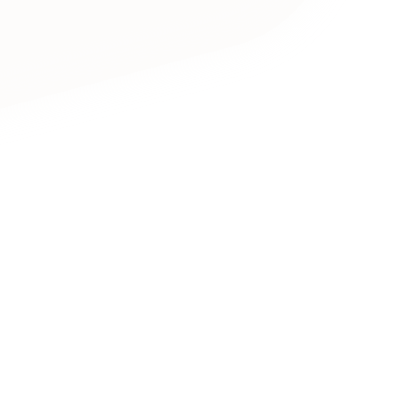
キャンペーン・プロモーションサイ
ブランディング（ロゴ・印刷物）
（
その他
（1件）
卸売・小売
医
Outsourcin
ャー
人材紹介・派遣
アウトソーシング（代行支援
テ
IT・インターネット
リープ・プロジェクト
「反響強化」を目的としたマー
ィア・放送
不動産
農
リープ・リクルーティング
「採用強化」を目的とした採用
ービス業
物流・運送
N
その他のサービス