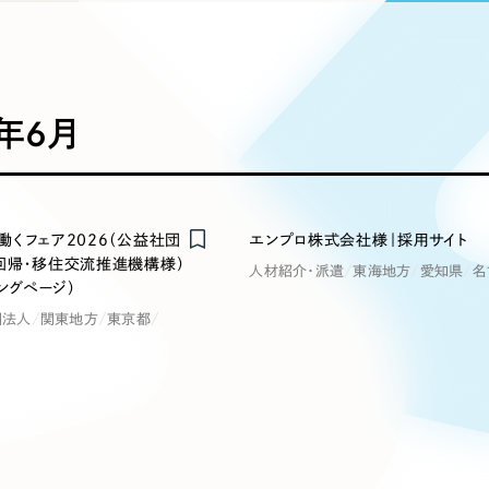
込み検索
ブランディング（ロゴ・印刷物）
ブランディング支援
・プロジェクト
広報ブログ
（90件）
／
マーケティング代行
リーピーの取り組みに関するお知らせ・イベントの様子を
策によるアクセス獲得、反響獲得などの"Webマーケティン
その他
（1件）
オプションサービス
代表ブログ
などのオフライン領域のマーケティングまでまるっと代行
代表川口が経営・Web戦略・地方創生に関する情報を発
6年6月
お客様インタビュー
メールマガジンアーカイブ
過去に配信したメールマガジンのアーカイブ
制作実績
イト・サービスサイト
求人・採用サイト
E
働くフェア2026（公益社団
エンプロ株式会社様｜採用サイト
すべて
（624件）
回帰・移住交流推進機構様）
人材紹介・派遣
東海地方
愛知県
名
コーポレート・企業サイト
（278件
ィングページ）
ディングページ）
キャンペーン・プロモーション
ブ
ブランドサイト・サービスサイト
（
団法人
関東地方
東京都
サイト
求人・採用サイト
（61件）
ECサイト（オンラインショップ）
（
ポータルサイト・メディアサイト
（
LP（ランディングページ）
（28件）