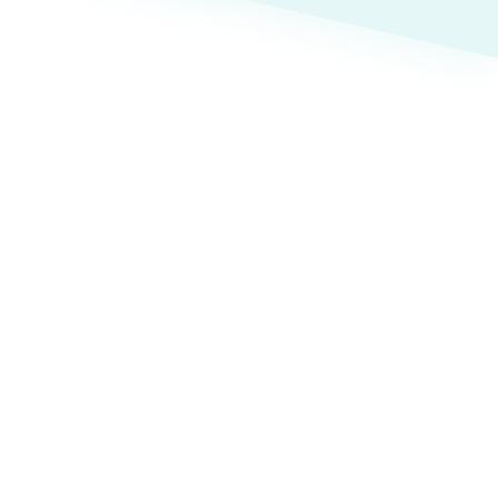
ト
（12件）
90件）
療・福祉
g
士業
）
教育
ケティング代行
林・水産
業務代行
PO・一般社団法人