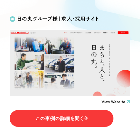
Works
絞り込み検
Webサイト制作
選ばれる理由
Search
索
コーポレートサイト制作
日の丸グループ様｜求人・採用サイト
採用サイト制作
サービス
制作内容
ECサイト制作
Service
ブランドサイト制作
コーポレート・企業サイト
サービス紹介
ブランディング支援
一過性の広告に頼らず、
「仕組み」と「ノウハウ」
制作実績
ブランドサイト・サービスサイト
を残す資産型DX支援をご提供します
すべて
（624件）
求人・採用サイト
コーポレート・企業サイト
（278件）
ブランドサイト・サービスサイト
（85件）
View Website
ECサイト（オンラインショップ）
求人・採用サイト
（61件）
この事例の詳細を聞く
ECサイト（オンラインショップ）
ポータルサイト・メディアサイト
（43件）
ポータルサイト・メディアサイト
（39件）
LP（ランディングページ）