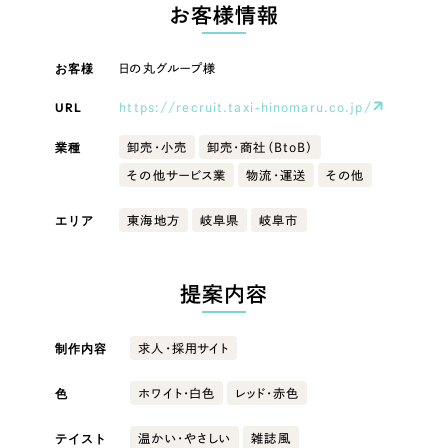
LP（ランディングページ）
（28件）
お客様情報
マーケティングDX支援
キャンペーン・プロモーションサイト
（12件）
キャンペーン・プロモーション
お客様
日の丸グループ様
Webサイト制作
ブランディング（ロゴ・印刷物）
（90件）
サイト
その他
（1件）
URL
https://recruit.taxi-hinomaru.co.jp/
コーポレートサイト制作
ブランディング（ロゴ・印刷物）
オプションサービス
業種
卸売・小売
卸売・商社（BtoB）
採用サイト制作
その他サービス業
物流・運送
その他
お客様インタビュー
その他
ECサイト制作
エリア
東海地方
岐阜県
岐阜市
業種
Outsourcing
ブランドサイト制作
?
よくある質問
提案内容
アウトソーシング（代行支援）
製造業
リープ・プロジェクト
制作内容
求人・採用サイト
「反響強化」を目的としたマーケティング代行
リープ・プロジェクト
建設・建築
／
マーケティング代行
リープ・リクルーティング
SEO対策によるアクセス獲得、反響獲得などの"Webマーケティング"から、
色
ホワイト・白色
レッド・赤色
ライン領域のマーケティングまでまるっと代行
「採用強化」を目的とした採用業務代行
卸売・小売
テイスト
温かい・やさしい
雑誌風