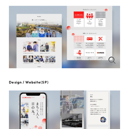
一部をご紹介します
教育
ブックマークしたサイト
インフラ関連
広告・メディア・放送
不動産
農林・水産
Design / Website(SP)
すべて
（624件）
金融・保険業
コーポレート・企業サイト
（278件）
ブランドサイト・サービスサイト
（85件）
その他サービス業
求人・採用サイト
（61件）
物流・運送
ECサイト（オンラインショップ）
（43件）