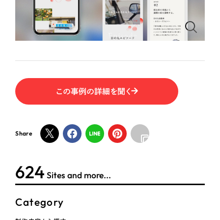
ポータルサイト・メディアサイト
（39件）
NPO・一般社団法人
LP（ランディングページ）
（28件）
キャンペーン・プロモーションサイト
（12件）
人材サービス
ブランディング（ロゴ・印刷物）
（90件）
その他
その他
（1件）
色
この事例の詳細を聞く
お客様インタビュー
ホワイト・白色
Share
グレー・黒色
624
Sites and more...
ベージュ・茶色
Category
レッド・赤色