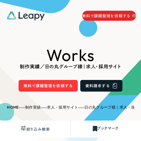
058-215-0066
無料で課題整理を依頼する
24時間受付
無料で課題整理を依頼する
Works
資料請求
する
資料請求する
制作実績／日の丸グループ様｜求人・採用サイト
無料で課題整理を依頼
する
Company
無料で課題整理を依頼する
資料請求する
会社情報
採用情報
HOME
制作実績
求人・採用サイト
日の丸グループ様｜求人・採用
Web Produce
お役立ち情報
ブックマーク
絞り込み検索
リーピーが選ばれる理由
会社概要