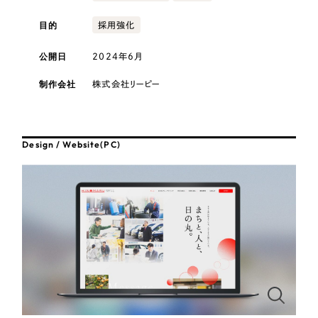
採用DX支援
その他のサービス
医療・福祉
目的
採用強化
リープ・リクルーティング
／
採用業務代行
プライバシーポリシー
情報セキュリティ方針
求人票作成・面接など各種業務代行、採用の仕組み作り支援
公開日
2024年6月
コンサルティング・調査
AI倫理ポリシー
クッキーポリシー
サイトマップ
リープ・キャリア
／
人材紹介サービス
制作会社
株式会社リーピー
ウェブアクセシビリティ方針
完全成功報酬型のスカウト型ハイクラス人材紹介（岐阜・愛知）
観光・レジャー
カイゼンDX支援
人材紹介・派遣
Design / Website(PC)
Pace
／
クラウド型工数管理ツール
日報ツールで案件ごとの営業利益をリアルタイムに可視化
士業
自治体・官公庁
制作実績
Works
美容・エステ
制作実績
IT・インターネット
全国1,400社以上の支援実績の中から
実績の