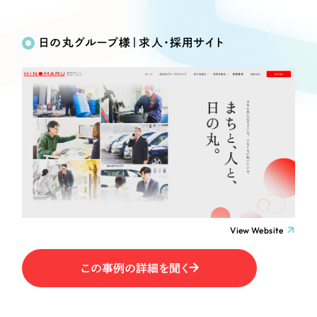
Works
絞り込み検
Webサイト制作
選ばれる理由
Search
索
コーポレートサイト制作
日の丸グループ様｜求人・採用サイト
採用サイト制作
サービス
制作内容
ECサイト制作
Service
ブランドサイト制作
コーポレート・企業サイト
サービス紹介
ブランディング支援
一過性の広告に頼らず、
「仕組み」と「ノウハウ」
制作実績
ブランドサイト・サービスサイト
を残す資産型DX支援をご提供します
すべて
（624件）
求人・採用サイト
コーポレート・企業サイト
（278件）
ブランドサイト・サービスサイト
（85件）
View Website
ECサイト（オンラインショップ）
求人・採用サイト
（61件）
この事例の詳細を聞く
ECサイト（オンラインショップ）
ポータルサイト・メディアサイト
（43件）
ポータルサイト・メディアサイト
（39件）
LP（ランディングページ）