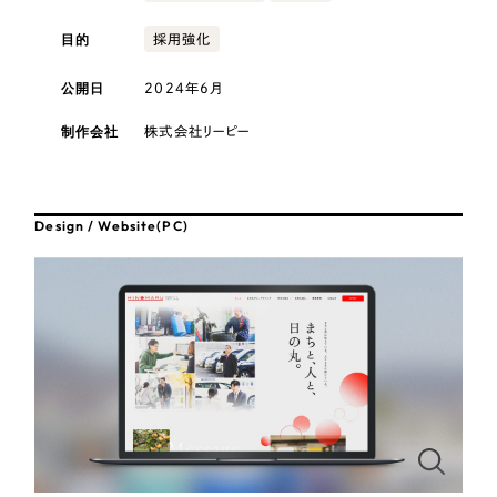
採用DX支援
その他のサービス
医療・福祉
目的
採用強化
リープ・リクルーティング
／
採用業務代行
プライバシーポリシー
情報セキュリティ方針
求人票作成・面接など各種業務代行、採用の仕組み作り支援
公開日
2024年6月
コンサルティング・調査
AI倫理ポリシー
クッキーポリシー
サイトマップ
リープ・キャリア
／
人材紹介サービス
制作会社
株式会社リーピー
ウェブアクセシビリティ方針
完全成功報酬型のスカウト型ハイクラス人材紹介（岐阜・愛知）
観光・レジャー
カイゼンDX支援
人材紹介・派遣
Design / Website(PC)
Pace
／
クラウド型工数管理ツール
日報ツールで案件ごとの営業利益をリアルタイムに可視化
士業
自治体・官公庁
制作実績
Works
美容・エステ
制作実績
IT・インターネット
全国1,400社以上の支援実績の中から
実績の