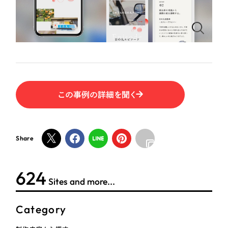
ポータルサイト・メディアサイト
（39件）
NPO・一般社団法人
LP（ランディングページ）
（28件）
キャンペーン・プロモーションサイト
（12件）
人材サービス
ブランディング（ロゴ・印刷物）
（90件）
その他
その他
（1件）
色
この事例の詳細を聞く
お客様インタビュー
ホワイト・白色
Share
グレー・黒色
624
Sites and more...
ベージュ・茶色
Category
レッド・赤色