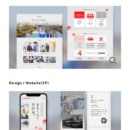
一部をご紹介します
教育
ブックマークしたサイト
インフラ関連
広告・メディア・放送
不動産
農林・水産
Design / Website(SP)
すべて
（624件）
金融・保険業
コーポレート・企業サイト
（278件）
ブランドサイト・サービスサイト
（85件）
その他サービス業
求人・採用サイト
（61件）
物流・運送
ECサイト（オンラインショップ）
（43件）