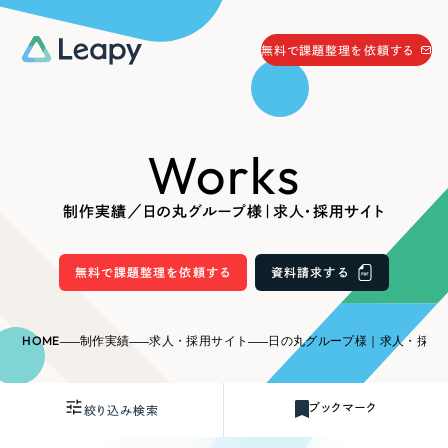
058-215-0066
無料で課題整理を依頼する
24時間受付
無料で課題整理を依頼する
Works
資料請求
する
資料請求する
制作実績／日の丸グループ様｜求人・採用サイト
無料で課題整理を依頼
する
Company
無料で課題整理を依頼する
資料請求する
会社情報
採用情報
HOME
制作実績
求人・採用サイト
日の丸グループ様｜求人・採用
Web Produce
お役立ち情報
ブックマーク
絞り込み検索
リーピーが選ばれる理由
会社概要