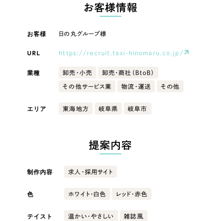
LP（ランディングページ）
（28件）
お客様情報
マーケティングDX支援
キャンペーン・プロモーションサイト
（12件）
キャンペーン・プロモーション
お客様
日の丸グループ様
Webサイト制作
ブランディング（ロゴ・印刷物）
（90件）
サイト
その他
（1件）
URL
https://recruit.taxi-hinomaru.co.jp/
コーポレートサイト制作
ブランディング（ロゴ・印刷物）
オプションサービス
業種
卸売・小売
卸売・商社（BtoB）
採用サイト制作
その他サービス業
物流・運送
その他
お客様インタビュー
その他
ECサイト制作
エリア
東海地方
岐阜県
岐阜市
業種
Outsourcing
ブランドサイト制作
?
よくある質問
提案内容
アウトソーシング（代行支援）
製造業
リープ・プロジェクト
制作内容
求人・採用サイト
「反響強化」を目的としたマーケティング代行
リープ・プロジェクト
建設・建築
／
マーケティング代行
リープ・リクルーティング
SEO対策によるアクセス獲得、反響獲得などの"Webマーケティング"から、
色
ホワイト・白色
レッド・赤色
ライン領域のマーケティングまでまるっと代行
「採用強化」を目的とした採用業務代行
卸売・小売
テイスト
温かい・やさしい
雑誌風