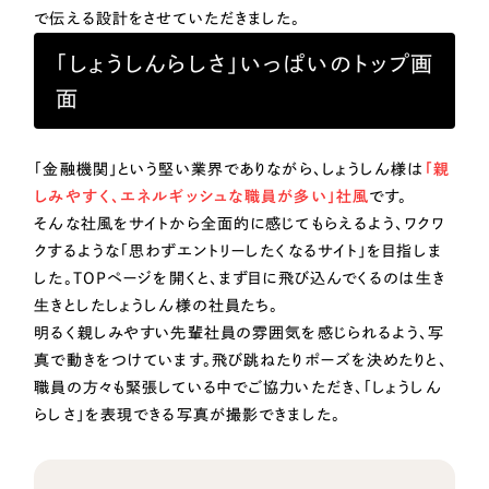
ポータルサイト・メディアサイト
（39件）
で伝える設計をさせていただきました。
NPO・一般社団法人
LP（ランディングページ）
（28件）
「しょうしんらしさ」いっぱいのトップ画
キャンペーン・プロモーションサイト
（12件）
人材サービス
面
ブランディング（ロゴ・印刷物）
（90件）
その他
その他
（1件）
「金融機関」という堅い業界でありながら、しょうしん様は
「親
しみやすく、エネルギッシュな職員が多い」社風
です。
色
お客様インタビュー
そんな社風をサイトから全面的に感じてもらえるよう、ワクワ
クするような「思わずエントリーしたくなるサイト」を目指しま
ホワイト・白色
した。TOPページを開くと、まず目に飛び込んでくるのは生き
生きとしたしょうしん様の社員たち。
明るく親しみやすい先輩社員の雰囲気を感じられるよう、写
グレー・黒色
真で動きをつけています。飛び跳ねたりポーズを決めたりと、
職員の方々も緊張している中でご協力いただき、「しょうしん
ベージュ・茶色
らしさ」を表現できる写真が撮影できました。
レッド・赤色