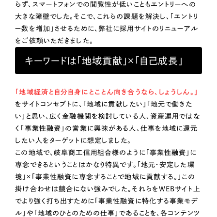
らず、スマートフォンでの閲覧性が低いこともエントリーへの
一部をご紹介します
教育
大きな障壁でした。そこで、これらの課題を解決し、「エントリ
ー数を増加」させるために、弊社に採用サイトのリニューアル
ブックマークしたサイト
インフラ関連
をご依頼いただきました。
キーワードは「地域貢献」×「自己成長」
広告・メディア・放送
「地域経済と自分自身にとことん向き合うなら、しょうしん。」
不動産
をサイトコンセプトに、「地域に貢献したい」「地元で働きた
い」と思い、広く金融機関を検討している人、資産運用ではな
農林・水産
く「事業性融資」の営業に興味がある人、仕事を地域に還元
すべて
したい人をターゲットに想定しました。
（624件）
金融・保険業
この地域で、岐阜商工信用組合様のように「事業性融資」に
コーポレート・企業サイト
（278件）
専念できるということはかなり特異です。「地元・安定した環
ブランドサイト・サービスサイト
（85件）
その他サービス業
境」×「事業性融資に専念することで地域に貢献する。」この
求人・採用サイト
（61件）
掛け合わせは競合にない強みでした。それらをWEBサイト上
物流・運送
でより強く打ち出すために「事業性融資に特化する事業モデ
ECサイト（オンラインショップ）
（43件）
ル」や「地域のひとのための仕事」であることを、各コンテンツ