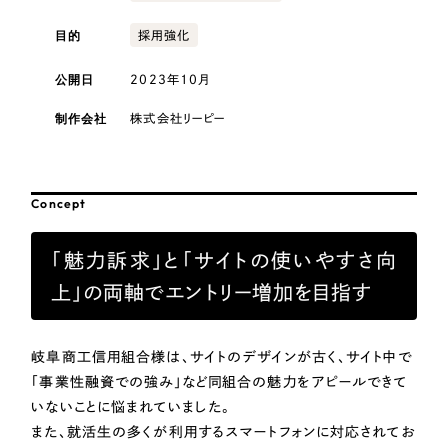
採用DX支援
その他のサービス
医療・福祉
目的
採用強化
リープ・リクルーティング
／
採用業務代行
プライバシーポリシー
情報セキュリティ方針
求人票作成・面接など各種業務代行、採用の仕組み作り支援
公開日
2023年10月
コンサルティング・調査
AI倫理ポリシー
クッキーポリシー
サイトマップ
リープ・キャリア
／
人材紹介サービス
制作会社
株式会社リーピー
ウェブアクセシビリティ方針
完全成功報酬型のスカウト型ハイクラス人材紹介（岐阜・愛知）
観光・レジャー
カイゼンDX支援
人材紹介・派遣
Concept
Pace
／
クラウド型工数管理ツール
日報ツールで案件ごとの営業利益をリアルタイムに可視化
士業
「魅力訴求」と「サイトの使いやすさ向
上」の両軸でエントリー増加を目指す
自治体・官公庁
制作実績
Works
岐阜商工信用組合様は、サイトのデザインが古く、サイト中で
美容・エステ
「事業性融資での強み」など同組合の魅力をアピールできて
制作実績
いないことに悩まれていました。
IT・インターネット
また、就活生の多くが利用するスマートフォンに対応されてお
全国1,400社以上の支援実績の中から
実績の