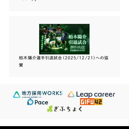
柏木陽介選手
引退試合（2025/12/21）
への協
賛
Scroll Down
624
この条件で検索する
Sites
検索結果 ...