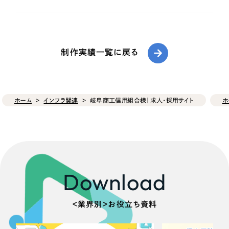
制作実績一覧に戻る
ホーム
インフラ関連
岐阜商工信用組合様｜求人・採用サイト
ホ
Download
＜業界別＞お役立ち資料