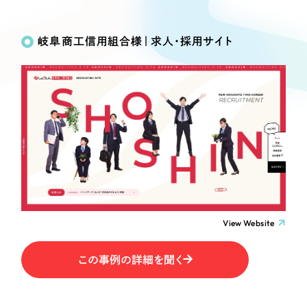
Works
絞り込み検
Webサイト制作
選ばれる理由
Search
索
コーポレートサイト制作
岐阜商工信用組合様｜求人・採用サイト
採用サイト制作
サービス
制作内容
ECサイト制作
Service
ブランドサイト制作
コーポレート・企業サイト
サービス紹介
ブランディング支援
一過性の広告に頼らず、
「仕組み」と「ノウハウ」
制作実績
ブランドサイト・サービスサイト
を残す資産型DX支援をご提供します
すべて
（624件）
求人・採用サイト
コーポレート・企業サイト
（278件）
ブランドサイト・サービスサイト
（85件）
View Website
ECサイト（オンラインショップ）
求人・採用サイト
（61件）
この事例の詳細を聞く
ECサイト（オンラインショップ）
ポータルサイト・メディアサイト
（43件）
ポータルサイト・メディアサイト
（39件）
LP（ランディングページ）