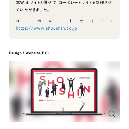
本Webサイトと併せて、コーポレートサイトも制作させ
オレンジ・橙色
ていただきました。
コーポレートサイト：
イエロー・黄色
https://www.shoushin.co.jp
グリーン・緑色
Design / Website(PC)
ブルー・青色
パープル・紫色
ピンク・桃色
カラフル・多色
その他