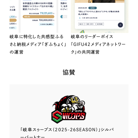
岐阜に特化した共感型ふる
岐阜のリーダーボイス
さと納税メディア「ぎふちょく」
「GIFU42メディアネットワー
の運営
ク」の共同運営
協賛
「岐阜スゥープス
（2025-26SEASON）」
シルバ
ーパートナー