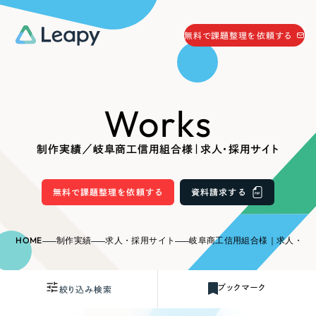
058-215-0066
無料で課題整理を依頼する
24時間受付
無料で課題整理を依頼する
Works
資料請求
する
資料請求する
制作実績／岐阜商工信用組合様｜求人・採用サイト
無料で課題整理を依頼
する
Company
無料で課題整理を依頼する
資料請求する
会社情報
採用情報
HOME
制作実績
求人・採用サイト
岐阜商工信用組合様｜求人・採
Web Produce
お役立ち情報
ブックマーク
絞り込み検索
リーピーが選ばれる理由
会社概要