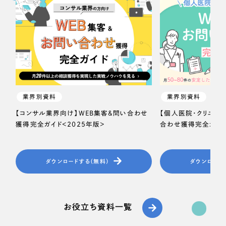
業界別資料
業界別資料
【コンサル業界向け】WEB集客＆問い合わせ
【個人医院・クリニッ
獲得完全ガイド＜2025年版＞
合わせ獲得完全ガイド
ダウンロードする（無料）
ダウンロード
お役立ち資料一覧