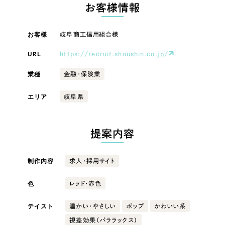
LP（ランディングページ）
（28件）
お客様情報
マーケティングDX支援
キャンペーン・プロモーションサイト
（12件）
キャンペーン・プロモーション
お客様
岐阜商工信用組合様
Webサイト制作
ブランディング（ロゴ・印刷物）
（90件）
サイト
その他
（1件）
URL
https://recruit.shoushin.co.jp/
コーポレートサイト制作
ブランディング（ロゴ・印刷物）
オプションサービス
業種
金融・保険業
採用サイト制作
お客様インタビュー
その他
エリア
岐阜県
ECサイト制作
業種
Outsourcing
ブランドサイト制作
提案内容
?
よくある質問
アウトソーシング（代行支援）
製造業
制作内容
求人・採用サイト
リープ・プロジェクト
「反響強化」を目的としたマーケティング代行
リープ・プロジェクト
色
建設・建築
／
マーケティング代行
レッド・赤色
リープ・リクルーティング
SEO対策によるアクセス獲得、反響獲得などの"Webマーケティング"から、
ライン領域のマーケティングまでまるっと代行
テイスト
温かい・やさしい
ポップ
かわいい系
「採用強化」を目的とした採用業務代行
卸売・小売
視差効果（パララックス）