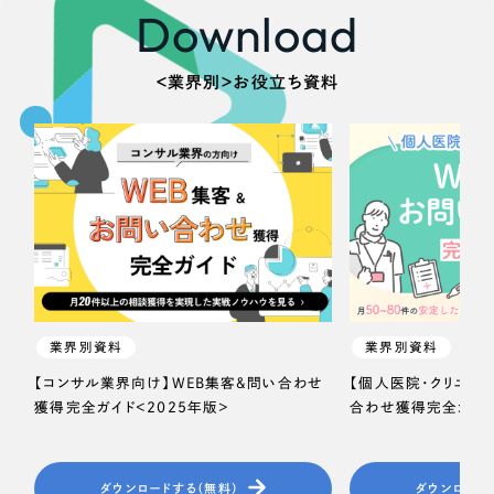
Download
＜業界別＞お役立ち資料
業界別資料
業界別資料
【コンサル業界向け】WEB集客＆問い合わせ
【個人医院・クリニッ
獲得完全ガイド＜2025年版＞
合わせ獲得完全ガイド
ダウンロードする（無料）
ダウンロード