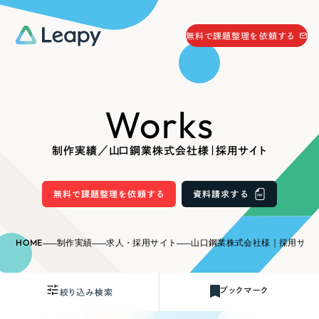
058-215-0066
無料で課題整理を依頼する
24時間受付
無料で課題整理を依頼する
Works
資料請求
する
資料請求する
制作実績／山口鋼業株式会社様｜採用サイト
無料で課題整理を依頼
する
Company
無料で課題整理を依頼する
資料請求する
会社情報
採用情報
HOME
制作実績
求人・採用サイト
山口鋼業株式会社様｜採用サイ
Web Produce
お役立ち情報
ブックマーク
絞り込み検索
リーピーが選ばれる理由
会社概要