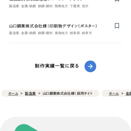
製造業
金属・鉄鋼
鉄鋼・鋼材
関東地方
千葉県
旭市
山口鋼業株式会社様｜印刷物デザイン（ポスター）
製造業
金属・鉄鋼
鉄鋼・鋼材
東海地方
岐阜県
岐阜市
制作実績一覧に戻る
ホーム
製造業
山口鋼業株式会社様｜採用サイト
ホーム
金