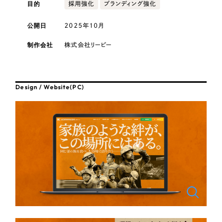
採用DX支援
目的
その他のサービス
採用強化
ブランディング強化
医療・福祉
リープ・リクルーティング
公開日
2025年10月
／
採用業務代行
プライバシーポリシー
情報セキュリティ方針
求人票作成・面接など各種業務代行、採用の仕組み作り支援
コンサルティング・調査
制作会社
株式会社リーピー
AI倫理ポリシー
クッキーポリシー
サイトマップ
リープ・キャリア
／
人材紹介サービス
ウェブアクセシビリティ方針
完全成功報酬型のスカウト型ハイクラス人材紹介（岐阜・愛知）
観光・レジャー
Design / Website(PC)
カイゼンDX支援
人材紹介・派遣
Pace
／
クラウド型工数管理ツール
日報ツールで案件ごとの営業利益をリアルタイムに可視化
士業
自治体・官公庁
制作実績
Works
美容・エステ
制作実績
IT・インターネット
全国1,400社以上の支援実績の中から
実績の