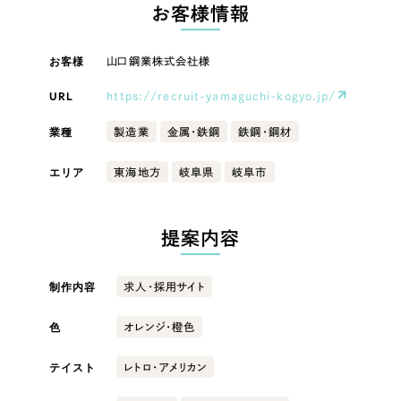
LP（ランディングページ）
（28件）
お客様情報
マーケティングDX支援
キャンペーン・プロモーションサイト
（12件）
キャンペーン・プロモーション
お客様
山口鋼業株式会社様
Webサイト制作
ブランディング（ロゴ・印刷物）
（90件）
サイト
その他
（1件）
URL
https://recruit-yamaguchi-kogyo.jp/
コーポレートサイト制作
ブランディング（ロゴ・印刷物）
オプションサービス
業種
製造業
金属・鉄鋼
鉄鋼・鋼材
採用サイト制作
お客様インタビュー
その他
エリア
東海地方
岐阜県
岐阜市
ECサイト制作
業種
Outsourcing
ブランドサイト制作
提案内容
?
よくある質問
アウトソーシング（代行支援）
製造業
制作内容
求人・採用サイト
リープ・プロジェクト
「反響強化」を目的としたマーケティング代行
リープ・プロジェクト
色
建設・建築
／
マーケティング代行
オレンジ・橙色
リープ・リクルーティング
SEO対策によるアクセス獲得、反響獲得などの"Webマーケティング"から、
ライン領域のマーケティングまでまるっと代行
テイスト
レトロ・アメリカン
「採用強化」を目的とした採用業務代行
卸売・小売