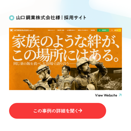
Works
絞り込み検
Webサイト制作
選ばれる理由
Search
索
コーポレートサイト制作
山口鋼業株式会社様｜採用サイト
採用サイト制作
サービス
制作内容
ECサイト制作
Service
ブランドサイト制作
コーポレート・企業サイト
サービス紹介
ブランディング支援
一過性の広告に頼らず、
「仕組み」と「ノウハウ」
制作実績
ブランドサイト・サービスサイト
を残す資産型DX支援をご提供します
すべて
（624件）
求人・採用サイト
コーポレート・企業サイト
（278件）
ブランドサイト・サービスサイト
（85件）
View Website
ECサイト（オンラインショップ）
求人・採用サイト
（61件）
この事例の詳細を聞く
ECサイト（オンラインショップ）
ポータルサイト・メディアサイト
（43件）
ポータルサイト・メディアサイト
（39件）
LP（ランディングページ）