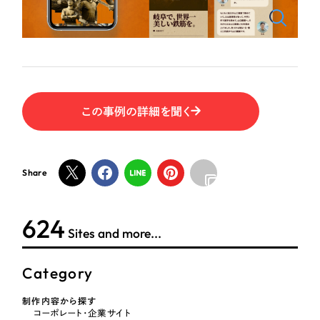
ポータルサイト・メディアサイト
（39件）
NPO・一般社団法人
LP（ランディングページ）
（28件）
キャンペーン・プロモーションサイト
（12件）
人材サービス
ブランディング（ロゴ・印刷物）
（90件）
その他
その他
（1件）
この事例の詳細を聞く
色
お客様インタビュー
Share
ホワイト・白色
624
グレー・黒色
Sites and more...
ベージュ・茶色
Category
レッド・赤色
制作内容から探す
コーポレート・企業サイト