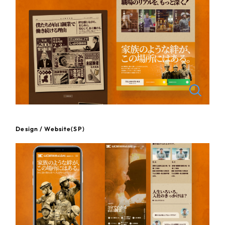
一部をご紹介します
教育
ブックマークしたサイト
インフラ関連
広告・メディア・放送
不動産
農林・水産
Design / Website(SP)
すべて
（624件）
金融・保険業
コーポレート・企業サイト
（278件）
ブランドサイト・サービスサイト
（85件）
その他サービス業
求人・採用サイト
（61件）
物流・運送
ECサイト（オンラインショップ）
（43件）