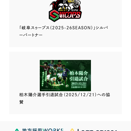
「岐阜スゥープス
（2025-26SEASON）」
シルバ
ーパートナー
柏木陽介選手
引退試合（2025/12/21）
への協
賛