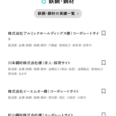
鉄鋼・鋼材
鉄鋼・鋼材の実績一覧
株式会社アルミックホールディングス様｜コーポレートサイ
ト
製造業
金属・鉄鋼
鉄鋼・鋼材
不動産
東海地方
岐阜県
岐阜市
川本鋼材株式会社様｜求人・採用サイト
製造業
金属・鉄鋼
鉄鋼・鋼材
金属加工（部品・金型）
金属製品
東海地方
愛知県
あま市
株式会社イーエムオー様｜コーポレートサイト
製造業
金属・鉄鋼
鉄鋼・鋼材
東京都
港区
大阪府
大阪市
松山鋼材株式会社様｜コーポレートサイト