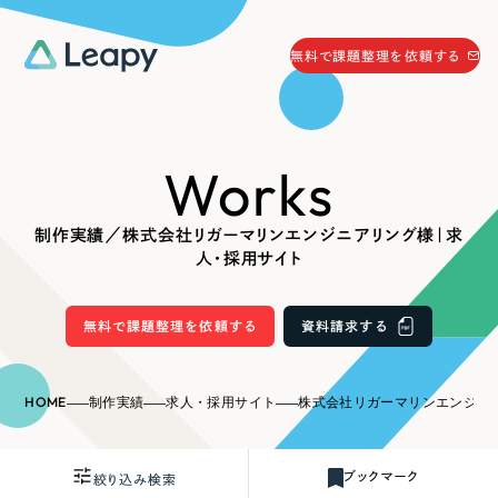
058-215-0066
無料で課題整理を依頼する
24時間受付
無料で課題整理を依頼する
Works
資料請求
する
資料請求する
制作実績／株式会社リガーマリンエンジニアリング様｜求
無料で課題整理を依頼
する
人・採用サイト
Company
無料で課題整理を依頼する
資料請求する
会社情報
採用情報
Web Produce
HOME
制作実績
求人・採用サイト
株式会社リガーマリンエンジニアリング様｜
お役立ち情報
リーピーが選ばれる理由
会社概要
ブックマーク
絞り込み検索