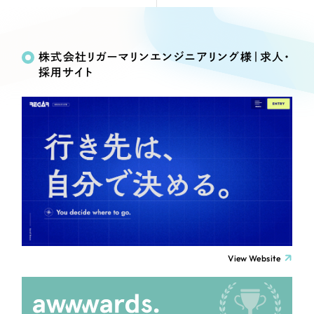
Webサイト制作
Works
絞り込み検
選ばれる理由
コーポレートサイト制作
Search
索
採用サイト制作
株式会社リガーマリンエンジニアリング様｜求人・
サービス
採用サイト
ECサイト制作
制作内容
Service
ブランドサイト制作
サービス紹介
ブランディング支援
コーポレート・企業サイト
一過性の広告に頼らず、
「仕組み」と「ノウハウ」
制作実績
を残す資産型DX支援をご提供します
ブランドサイト・サービスサイト
すべて
（624件）
コーポレート・企業サイト
（278件）
求人・採用サイト
ブランドサイト・サービスサイト
（85件）
求人・採用サイト
ECサイト（オンラインショップ）
（61件）
View Website
ECサイト（オンラインショップ）
（43件）
ポータルサイト・メディアサイト
ポータルサイト・メディアサイト
（39件）