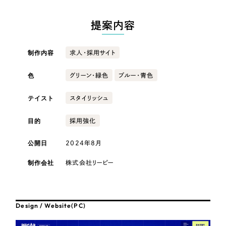
採用DX支援
その他のサービス
提案内容
医療・福祉
リープ・リクルーティング
／
採用業務代行
プライバシーポリシー
情報セキュリティ方針
求人票作成・面接など各種業務代行、採用の仕組み作り支援
AI倫理ポリシー
クッキーポリシー
サイトマップ
リープ・キャリア
制作内容
コンサルティング・調査
求人・採用サイト
／
人材紹介サービス
ウェブアクセシビリティ方針
完全成功報酬型のスカウト型ハイクラス人材紹介（岐阜・愛知）
色
グリーン・緑色
ブルー・青色
観光・レジャー
カイゼンDX支援
テイスト
スタイリッシュ
人材紹介・派遣
Pace
／
クラウド型工数管理ツール
目的
採用強化
日報ツールで案件ごとの営業利益をリアルタイムに可視化
士業
公開日
2024年8月
制作実績
制作会社
株式会社リーピー
自治体・官公庁
Works
美容・エステ
制作実績
Design / Website(PC)
IT・インターネット
全国1,400社以上の支援実績の中から
実績の