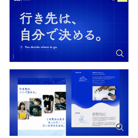
一部をご紹介します
教育
ブックマークしたサイト
インフラ関連
広告・メディア・放送
不動産
農林・水産
すべて
（624件）
コーポレート・企業サイト
（278件）
金融・保険業
ブランドサイト・サービスサイト
（85件）
その他サービス業
求人・採用サイト
（61件）
ECサイト（オンラインショップ）
（43件）
物流・運送