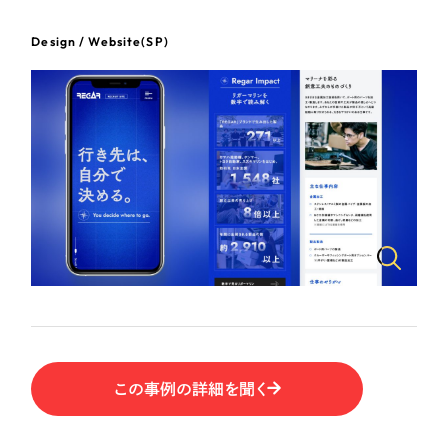
ポータルサイト・メディアサイト
（39件）
LP（ランディングページ）
（28件）
Design / Website(SP)
NPO・一般社団法人
キャンペーン・プロモーションサイト
（12件）
ブランディング（ロゴ・印刷物）
人材サービス
（90件）
その他
（1件）
その他
お客様インタビュー
色
ホワイト・白色
グレー・黒色
この事例の詳細を聞く
ベージュ・茶色
レッド・赤色