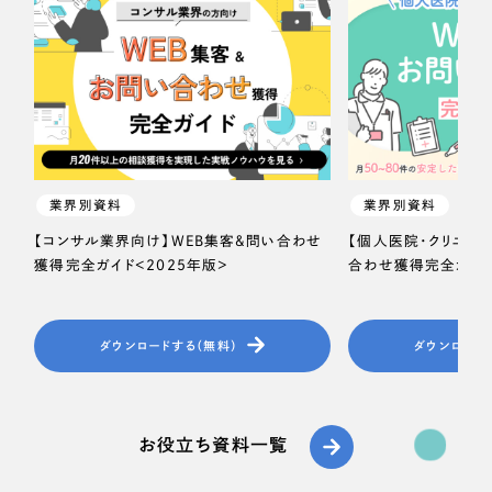
業界別資料
業界別資料
【コンサル業界向け】WEB集客＆問い合わせ
【個人医院・クリニッ
獲得完全ガイド＜2025年版＞
合わせ獲得完全ガイド
ダウンロードする（無料）
ダウンロード
お役立ち資料一覧