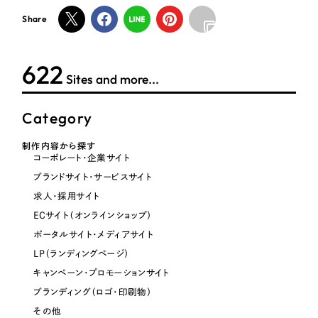
Share
オレンジ・橙色
623
イエロー・黄色
Sites and more...
Category
グリーン・緑色
制作内容から探す
ブルー・青色
コーポレート・企業サイト
ブランドサイト・サービスサイト
パープル・紫色
求人・採用サイト
ECサイト（オンラインショップ）
ピンク・桃色
ポータルサイト・メディアサイト
LP（ランディングページ）
カラフル・多色
キャンペーン・プロモーションサイト
ブランディング（ロゴ・印刷物）
その他
その他