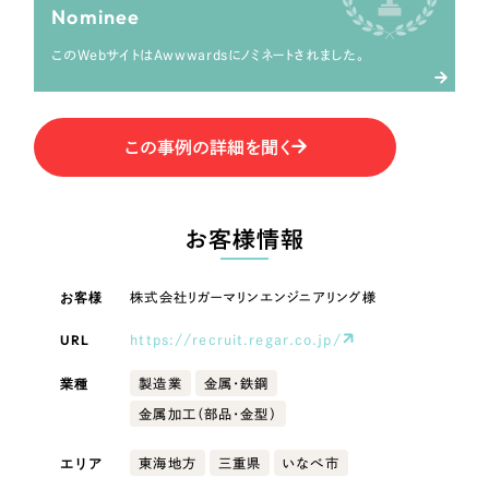
LP（ランディングページ）
（28件）
Nominee
マーケティングDX支援
LP（ランディングページ）
キャンペーン・プロモーションサイト
（12件）
このWebサイトはAwwwardsにノミネートされました。
Webサイト制作
ブランディング（ロゴ・印刷物）
キャンペーン・プロモーション
（90件）
サイト
その他
（1件）
コーポレートサイト制作
この事例の詳細を聞く
オプションサービス
ブランディング（ロゴ・印刷物）
採用サイト制作
お客様インタビュー
ECサイト制作
その他
お客様情報
Outsourcing
ブランドサイト制作
業種
お客様
株式会社リガーマリンエンジニアリング様
?
よくある質問
アウトソーシング（代行支援）
URL
https://recruit.regar.co.jp/
リープ・プロジェクト
製造業
業種
製造業
金属・鉄鋼
「反響強化」を目的としたマーケティング代行
リープ・プロジェクト
／
マーケティング代行
金属加工（部品・金型）
建設・建築
リープ・リクルーティング
SEO対策によるアクセス獲得、反響獲得などの"Webマーケティング"から、
ライン領域のマーケティングまでまるっと代行
「採用強化」を目的とした採用業務代行
エリア
東海地方
三重県
いなべ市
卸売・小売