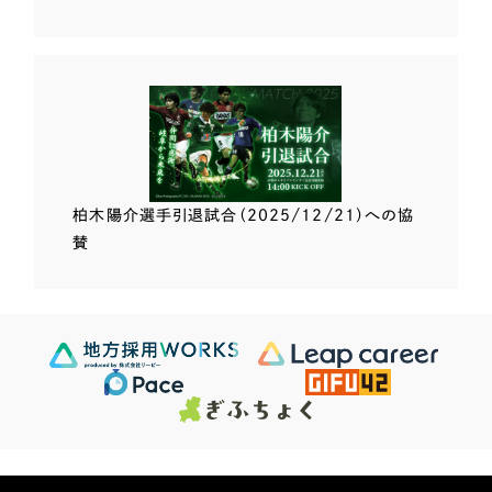
柏木陽介選手
引退試合（2025/12/21）
への協
賛
Scroll Down
624
この条件で検索する
Sites
検索結果 ...