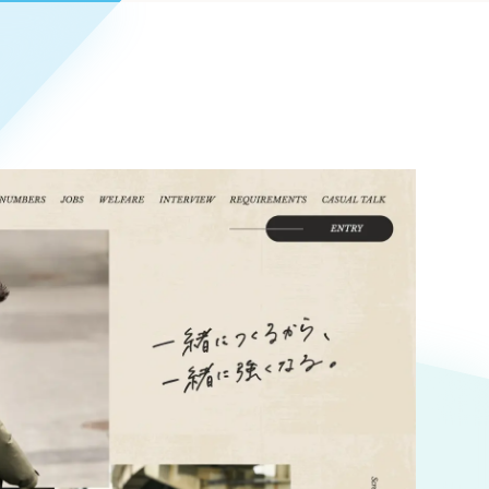
Pace
／
クラウド型工数管理ツール
日報ツールで案件ごとの営業利益をリアルタイムに可視化
発信
信
Cサイト（オンラインショップ）
）
ランディング（ロゴ・印刷物）
85件）
43件）
39件）