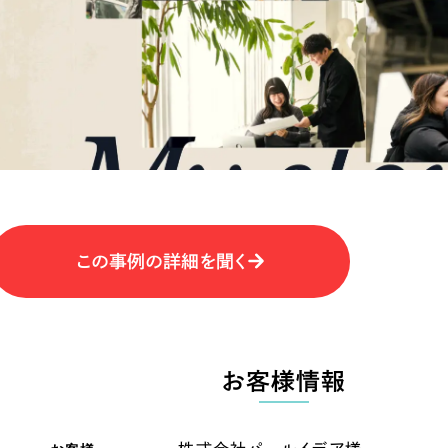
キャンペーン・プロモーションサイ
ブランディング（ロゴ・印刷物）
（
その他
（1件）
卸売・小売
医
Outsourcin
ャー
人材紹介・派遣
アウトソーシング（代行支援
テ
IT・インターネット
この事例の詳細を聞く
リープ・プロジェクト
「反響強化」を目的としたマー
ィア・放送
不動産
農
リープ・リクルーティング
「採用強化」を目的とした採用
お客様情報
ービス業
物流・運送
N
その他のサービス