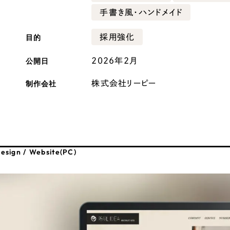
手書き風・ハンドメイド
広報ブログ
メルマガアーカイブ
目的
採用強化
公開日
2026年2月
制作会社
株式会社リーピー
プライバシーポリシー
情報セキュ
クッキーポリシー
サイトマップ
esign / Website(PC)
客様も歓迎。
セプトの策定からお任
化するサイト構成、デザ