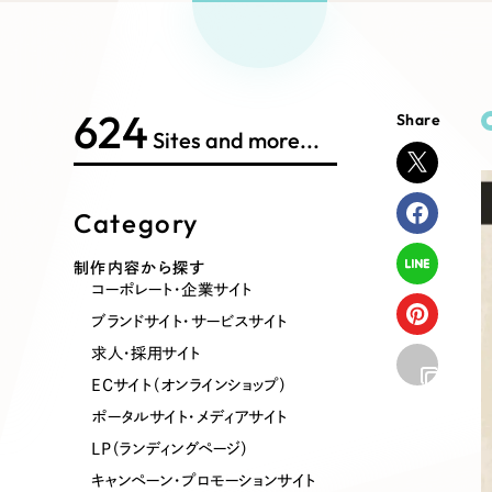
Works Search
絞り
リープ
SEO対
グ"から、
広報支援
624
Share
制作内容
Sites and more...
Category
コーポレート・企業サイト
ブランドサ
制作内容から探す
コーポレート・企業サイト
ポータルサイト・メディアサイト
LP（ラン
ブランドサイト・サービスサイト
求人・採用サイト
ECサイト（オンラインショップ）
その他
ポータルサイト・メディアサイト
LP（ランディングページ）
キャンペーン・プロモーションサイト