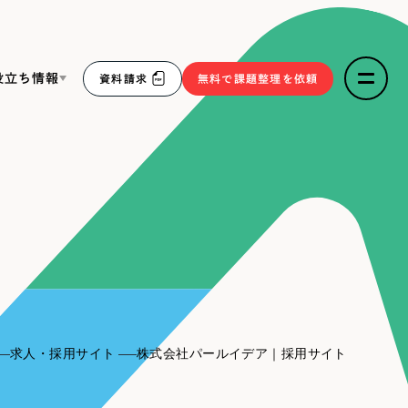
役立ち情報
資料請求
無料で課題整理を依頼
ce
リープ・リクルーティング
／
採用業務代行
求人票作成・面接など各種業務代行、採用の仕組み作り支
３点セット
援
リープ・キャリア
／
人材紹介サービス
sへの取り組み
完全成功報酬型のスカウト型ハイクラス人材紹介（岐阜・愛
知）
報
求人・採用サイト
株式会社パールイデア｜採用サイト
2件）