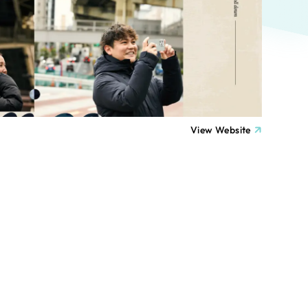
ト
（12件）
90件）
療・福祉
g
士業
View Website
）
教育
ケティング代行
林・水産
業務代行
PO・一般社団法人