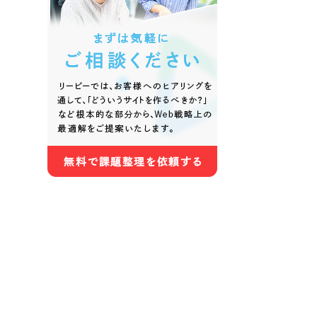
色
ホワイト・白色
グレー
オレンジ・橙色
イエロ
パープル・紫色
ピンク
さらに条件を追加する