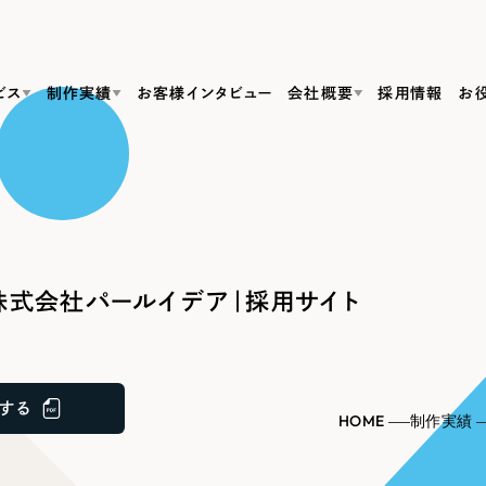
ビス
制作実績
お客様インタビュー
会社概要
採用情報
お
Web Produ
すべて
（624件）
コーポレート・企業サイト
（278件）
リーピーがわかる資料３点セット
bサイト制作
ブランドサイト・サービスサイト
リーピーが選ばれる理由
（85件）
リーピーのWebサイト制作・会社概要・サービスがわかる
会社概要
株式会社パールイデア｜採用サイト
の中か
ご紹介し
求人・採用サイト
お役立ち資料
（61件）
Webサイト制作
ポレートサイト制作
採用サイト制作
代表挨拶
SDG
すぐに使える資料をダウンロード
ECサイト（オンラインショップ）
（43件）
コーポレートサイト制作
サイト制作
ブランドサイト制作
ポータルサイト・メディアサイト
メディア掲載・取材依頼
新着情
（39件）
する
採用サイト制作
HOME
制作実績
LP（ランディングページ）
（28件）
よくある質問
ト
ECサイト制作
リーピーブログ
採用情報
キャンペーン・プロモーションサイト
（1
ブランドサイト制作
Webデザイン・Webマーケティングに関する情報を発信