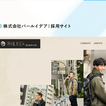
込み検索
ブランディング（ロゴ・印刷物）
ブランディング支援
・プロジェクト
広報ブログ
（90件）
／
マーケティング代行
リーピーの取り組みに関するお知らせ・イベントの様子を
策によるアクセス獲得、反響獲得などの"Webマーケティン
その他
（1件）
オプションサービス
代表ブログ
などのオフライン領域のマーケティングまでまるっと代行
株式会社パールイデア｜採用サイト
代表川口が経営・Web戦略・地方創生に関する情報を発
お客様インタビュー
メールマガジンアーカイブ
過去に配信したメールマガジンのアーカイブ
制作実績
イト・サービスサイト
求人・採用サイト
E
すべて
（624件）
コーポレート・企業サイト
（278件
ディングページ）
キャンペーン・プロモーション
ブ
ブランドサイト・サービスサイト
（
サイト
求人・採用サイト
（61件）
ECサイト（オンラインショップ）
（
ポータルサイト・メディアサイト
（
LP（ランディングページ）
（28件）