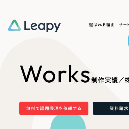
選ばれる理由
サー
Service
Works
Company
Useful
Works
サービス紹介
制作実績
会社概要
お役立ち情報
We
制作実績／
一過性の広告に頼らず、
全国1,400社以上の支援実績
可能性をひらくデザインで
リーピーによるお役立ち情報を
コー
「仕組み」と「ノウハウ」を残す資産型DX
ら
しあわせな毎日をつくる
ます
支援をご提供します
実績の一部をご紹介します
EC
無料で課題整理を依頼する
資料請求
?
ブックマークしたサイ