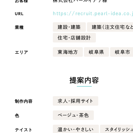
お客様
株式会社パールイデア様
Company
URL
https://recruit.pearl-idea.co.
業種
建設・建築
建築（注文住宅など
会社情報
住宅・店舗設計
会社概要
エリア
東海地方
岐阜県
岐阜市
・黒色
ベージュ・茶色
代表挨拶
SDGsに向けた取り組み
ー・黄色
グリーン・緑色
メディア掲載と取材依頼
提案内容
新着情報
・桃色
カラフル・多色
採用情報
制作内容
求人・採用サイト
ブログ
色
ベージュ・茶色
リーピーブログ
テイスト
温かい・やさしい
スタイリッシ
代表ブログ