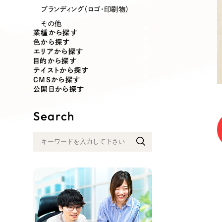
業種
ブランディング（ロゴ・印刷物）
その他
業種から探す
色から探す
エリアから探す
製造業
建設・建築
目的から探す
テイストから探す
CMSから探す
コンサルティング・調査
観光・レジ
公開日から探す
Search
自治体・官公庁
美容・エス
インフラ関連
広告・メデ
金融・保険業
その他サ
人材サービス
その他