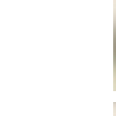
058-215-00
24時間受付
無料で課題整理を依頼する
資料請求する