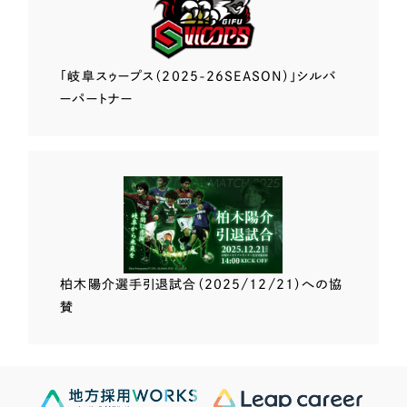
「岐阜スゥープス
（2025-26SEASON）」
シルバ
ーパートナー
柏木陽介選手
引退試合（2025/12/21）
への協
賛