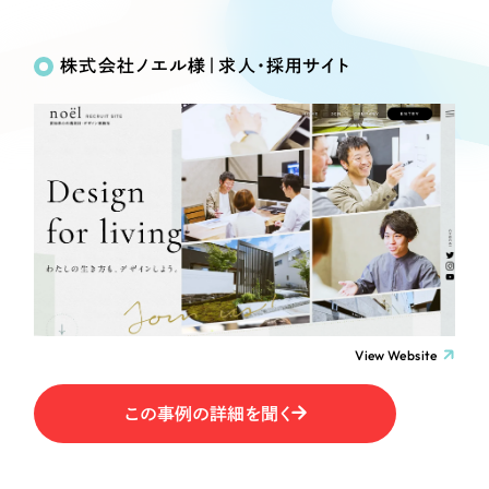
Works
絞り込み検
Webサイト制作
選ばれる理由
Search
索
コーポレートサイト制作
株式会社ノエル様｜求人・採用サイト
採用サイト制作
サービス
制作内容
ECサイト制作
Service
ブランドサイト制作
コーポレート・企業サイト
サービス紹介
ブランディング支援
一過性の広告に頼らず、
「仕組み」と「ノウハウ」
制作実績
ブランドサイト・サービスサイト
を残す資産型DX支援をご提供します
すべて
（624件）
求人・採用サイト
コーポレート・企業サイト
（278件）
ブランドサイト・サービスサイト
（85件）
View Website
ECサイト（オンラインショップ）
求人・採用サイト
（61件）
この事例の詳細を聞く
ECサイト（オンラインショップ）
ポータルサイト・メディアサイト
（43件）
ポータルサイト・メディアサイト
（39件）
LP（ランディングページ）