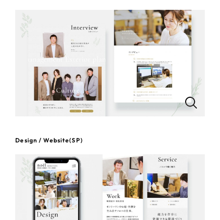
一部をご紹介します
教育
ブックマークしたサイト
インフラ関連
広告・メディア・放送
不動産
農林・水産
Design / Website(SP)
すべて
（624件）
金融・保険業
コーポレート・企業サイト
（278件）
ブランドサイト・サービスサイト
（85件）
その他サービス業
求人・採用サイト
（61件）
物流・運送
ECサイト（オンラインショップ）
（43件）