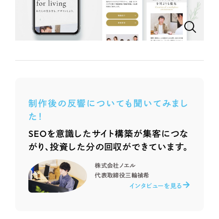
ポータルサイト・メディアサイト
（39件）
NPO・一般社団法人
LP（ランディングページ）
（28件）
キャンペーン・プロモーションサイト
（12件）
人材サービス
ブランディング（ロゴ・印刷物）
（90件）
その他
その他
（1件）
色
お客様インタビュー
制作後の反響についても聞いてみまし
た！
ホワイト・白色
SEOを意識したサイト構築が集客につな
がり、投資した分の回収ができています。
グレー・黒色
株式会社ノエル
代表取締役
三輪禎希
ベージュ・茶色
インタビューを見る
レッド・赤色