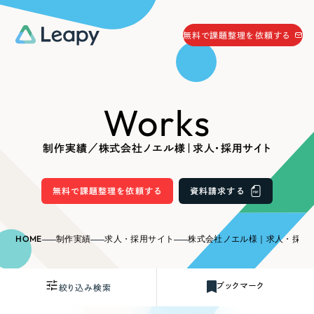
058-215-0066
無料で課題整理を依頼する
24時間受付
無料で課題整理を依頼する
Works
資料請求
する
資料請求する
制作実績／株式会社ノエル様｜求人・採用サイト
無料で課題整理を依頼
する
Company
無料で課題整理を依頼する
資料請求する
会社情報
採用情報
HOME
制作実績
求人・採用サイト
株式会社ノエル様｜求人・採用
Web Produce
お役立ち情報
ブックマーク
絞り込み検索
リーピーが選ばれる理由
会社概要