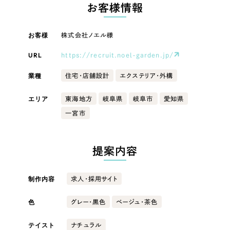
LP（ランディングページ）
（28件）
お客様情報
マーケティングDX支援
キャンペーン・プロモーションサイト
（12件）
キャンペーン・プロモーション
お客様
株式会社ノエル様
Webサイト制作
ブランディング（ロゴ・印刷物）
（90件）
サイト
その他
（1件）
URL
https://recruit.noel-garden.jp/
コーポレートサイト制作
ブランディング（ロゴ・印刷物）
オプションサービス
業種
住宅・店舗設計
エクステリア・外構
採用サイト制作
お客様インタビュー
その他
エリア
東海地方
岐阜県
岐阜市
愛知県
ECサイト制作
一宮市
業種
Outsourcing
ブランドサイト制作
?
よくある質問
提案内容
アウトソーシング（代行支援）
製造業
リープ・プロジェクト
制作内容
求人・採用サイト
「反響強化」を目的としたマーケティング代行
リープ・プロジェクト
建設・建築
／
マーケティング代行
リープ・リクルーティング
SEO対策によるアクセス獲得、反響獲得などの"Webマーケティング"から、
色
グレー・黒色
ベージュ・茶色
ライン領域のマーケティングまでまるっと代行
「採用強化」を目的とした採用業務代行
卸売・小売
テイスト
ナチュラル