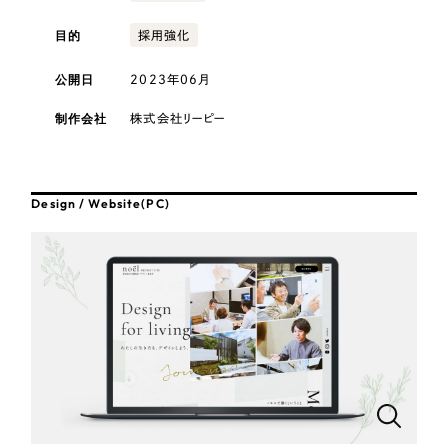
採用DX支援
その他のサービス
医療・福祉
目的
採用強化
リープ・リクルーティング
／
採用業務代行
プライバシーポリシー
情報セキュリティ方針
求人票作成・面接など各種業務代行、採用の仕組み作り支援
公開日
2023年06月
コンサルティング・調査
AI倫理ポリシー
クッキーポリシー
サイトマップ
リープ・キャリア
／
人材紹介サービス
制作会社
株式会社リーピー
ウェブアクセシビリティ方針
完全成功報酬型のスカウト型ハイクラス人材紹介（岐阜・愛知）
観光・レジャー
カイゼンDX支援
人材紹介・派遣
Design / Website(PC)
Pace
／
クラウド型工数管理ツール
日報ツールで案件ごとの営業利益をリアルタイムに可視化
士業
自治体・官公庁
制作実績
Works
美容・エステ
制作実績
IT・インターネット
全国1,400社以上の支援実績の中から
実績の