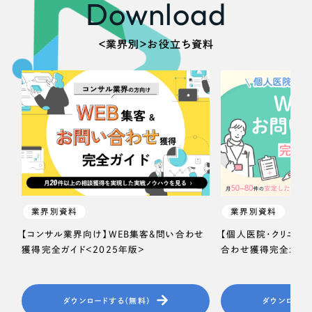
Download
＜業界別＞お役立ち資料
業界別資料
業界別資料
【コンサル業界向け】WEB集客＆問い合わせ
【個人医院・クリニッ
獲得完全ガイド＜2025年版＞
合わせ獲得完全ガイド
ダウンロードする（無料）
ダウンロード