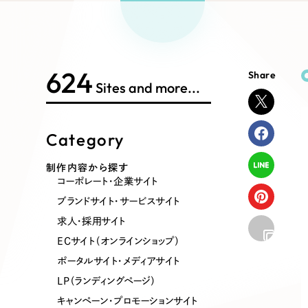
Works Search
絞り
リープ
SEO対
グ"から、
広報支援
624
Share
制作内容
Sites and more...
Category
コーポレート・企業サイト
ブランドサ
制作内容から探す
コーポレート・企業サイト
ポータルサイト・メディアサイト
LP（ラン
ブランドサイト・サービスサイト
求人・採用サイト
ECサイト（オンラインショップ）
その他
ポータルサイト・メディアサイト
LP（ランディングページ）
キャンペーン・プロモーションサイト