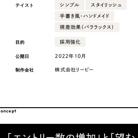
テイスト
シンプル
スタイリッシュ
広報ブログ
手書き風・ハンドメイド
メルマガアーカイブ
視差効果（パララックス）
目的
採用強化
公開日
2022年10月
プライバシーポリシー
情報セキュ
制作会社
株式会社リーピー
クッキーポリシー
サイトマップ
客様も歓迎。
セプトの策定からお任
化するサイト構成、デザ
oncept
「エントリー数の増加」と「望