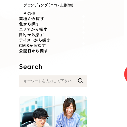
業種
ブランディング（ロゴ・印刷物）
その他
業種から探す
色から探す
エリアから探す
製造業
建設・建築
目的から探す
テイストから探す
CMSから探す
コンサルティング・調査
観光・レジ
公開日から探す
Search
自治体・官公庁
美容・エス
インフラ関連
広告・メデ
金融・保険業
その他サ
人材サービス
その他