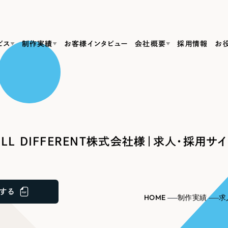
ビス
制作実績
お客様インタビュー
会社概要
採用情報
お
Web Produ
すべて
（624件）
コーポレート・企業サイト
（278件）
リーピーがわかる資料３点セット
bサイト制作
ブランドサイト・サービスサイト
リーピーが選ばれる理由
（85件）
リーピーのWebサイト制作・会社概要・サービスがわかる
会社概要
LL DIFFERENT株式会社様｜求人・採用サ
の中か
ご紹介し
求人・採用サイト
お役立ち資料
（61件）
Webサイト制作
ポレートサイト制作
採用サイト制作
代表挨拶
SDG
すぐに使える資料をダウンロード
ECサイト（オンラインショップ）
（43件）
コーポレートサイト制作
サイト制作
ブランドサイト制作
ポータルサイト・メディアサイト
メディア掲載・取材依頼
新着情
（39件）
する
採用サイト制作
HOME
制作実績
求
LP（ランディングページ）
（28件）
よくある質問
ト
ECサイト制作
リーピーブログ
採用情報
キャンペーン・プロモーションサイト
（1
ブランドサイト制作
Webデザイン・Webマーケティングに関する情報を発信