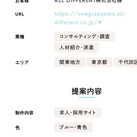
お客様
ALL DIFFERENT株式会社様
Company
URL
https://newgraduates.all-
different.co.jp/
業種
コンサルティング・調査
会社情報
人材紹介・派遣
会社概要
・黒色
ベージュ・茶色
代表挨拶
エリア
関東地方
東京都
千代田
SDGsに向けた取り組み
ー・黄色
グリーン・緑色
メディア掲載と取材依頼
新着情報
提案内容
・桃色
カラフル・多色
採用情報
制作内容
求人・採用サイト
ブログ
リーピーブログ
色
ブルー・青色
代表ブログ