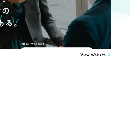
ト
（12件）
90件）
療・福祉
g
士業
View Website
）
教育
ケティング代行
林・水産
業務代行
PO・一般社団法人