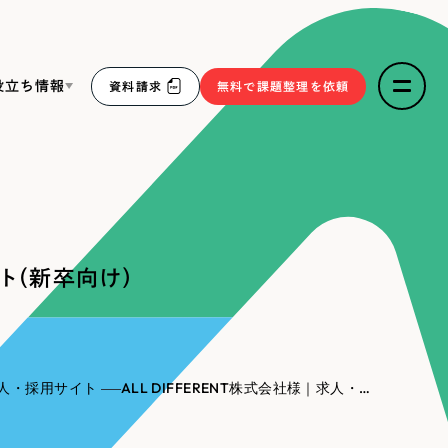
役立ち情報
資料請求
無料で課題整理を依頼
ce
リープ・リクルーティング
／
採用業務代行
求人票作成・面接など各種業務代行、採用の仕組み作り支
３点セット
援
イト（新卒向け）
リープ・キャリア
／
人材紹介サービス
sへの取り組み
完全成功報酬型のスカウト型ハイクラス人材紹介（岐阜・愛
知）
報
人・採用サイト
ALL DIFFERENT株式会社様｜求人・採用サイト（新卒向け）
2件）