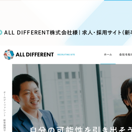
込み検索
ブランディング（ロゴ・印刷物）
ブランディング支援
・プロジェクト
広報ブログ
（90件）
／
マーケティング代行
リーピーの取り組みに関するお知らせ・イベントの様子を
策によるアクセス獲得、反響獲得などの"Webマーケティン
その他
（1件）
オプションサービス
代表ブログ
などのオフライン領域のマーケティングまでまるっと代行
ALL DIFFERENT株式会社様｜求人・採用サイト（
代表川口が経営・Web戦略・地方創生に関する情報を発
お客様インタビュー
メールマガジンアーカイブ
過去に配信したメールマガジンのアーカイブ
制作実績
イト・サービスサイト
求人・採用サイト
E
すべて
（624件）
コーポレート・企業サイト
（278件
ディングページ）
キャンペーン・プロモーション
ブ
ブランドサイト・サービスサイト
（
サイト
求人・採用サイト
（61件）
ECサイト（オンラインショップ）
（
ポータルサイト・メディアサイト
（
LP（ランディングページ）
（28件）