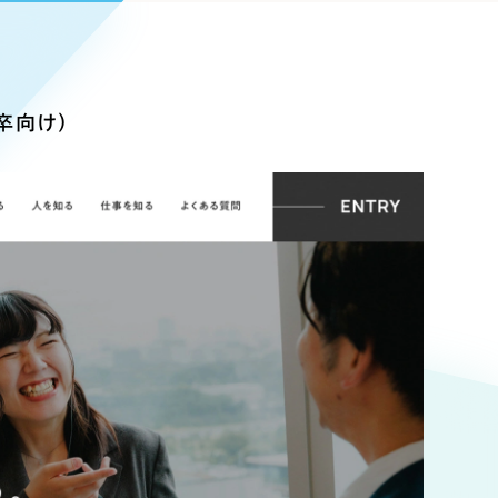
Pace
／
クラウド型工数管理ツール
日報ツールで案件ごとの営業利益をリアルタイムに可視化
発信
新卒向け）
信
Cサイト（オンラインショップ）
）
ランディング（ロゴ・印刷物）
85件）
43件）
39件）