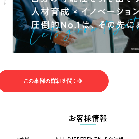
キャンペーン・プロモーションサイ
ブランディング（ロゴ・印刷物）
（
その他
（1件）
卸売・小売
医
Outsourcin
ャー
人材紹介・派遣
アウトソーシング（代行支援
テ
IT・インターネット
この事例の詳細を聞く
リープ・プロジェクト
「反響強化」を目的としたマー
ィア・放送
不動産
農
リープ・リクルーティング
「採用強化」を目的とした採用
お客様情報
ービス業
物流・運送
N
その他のサービス