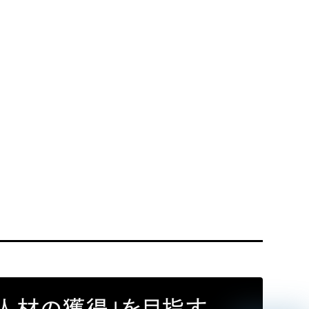
リティ方針
AI倫理ポリシー
ウェブアクセシビリティ方針
む人材の獲得」を目指す