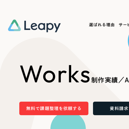
選ばれる理由
サー
Service
Works
Company
Useful
Works
サービス紹介
制作実績
会社概要
お役立ち情報
We
制作実績／A
一過性の広告に頼らず、
全国1,400社以上の支援実績
可能性をひらくデザインで
リーピーによるお役立ち情報を
コー
「仕組み」と「ノウハウ」を残す資産型DX
ら
しあわせな毎日をつくる
ます
支援をご提供します
実績の一部をご紹介します
EC
無料で課題整理を依頼する
資料請求
?
ブックマークしたサイ