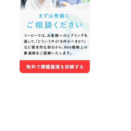
色
ホワイト・白色
グレー
オレンジ・橙色
イエロ
パープル・紫色
ピンク
さらに条件を追加する