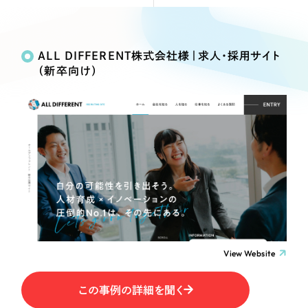
Webサイト制作
Works
絞り込み検
選ばれる理由
コーポレートサイト制作
Search
索
採用サイト制作
ALL DIFFERENT株式会社様｜求人・採用サイト
サービス
（新卒向け）
ECサイト制作
制作内容
Service
ブランドサイト制作
サービス紹介
ブランディング支援
コーポレート・企業サイト
一過性の広告に頼らず、
「仕組み」と「ノウハウ」
制作実績
を残す資産型DX支援をご提供します
ブランドサイト・サービスサイト
すべて
（624件）
コーポレート・企業サイト
（278件）
求人・採用サイト
ブランドサイト・サービスサイト
（85件）
求人・採用サイト
ECサイト（オンラインショップ）
（61件）
View Website
ECサイト（オンラインショップ）
（43件）
ポータルサイト・メディアサイト
この事例の詳細を聞く
ポータルサイト・メディアサイト
（39件）