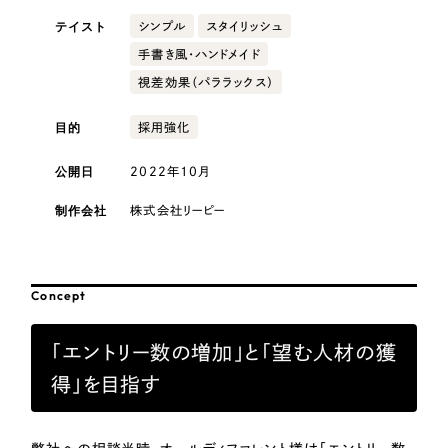
採用DX支援
その他のサービス
テイスト
シンプル
スタイリッシュ
医療・福祉
リープ・リクルーティング
／
採用業務代行
手書き風・ハンドメイド
プライバシーポリシー
情報セキュリティ方針
求人票作成・面接など各種業務代行、採用の仕組み作り支援
視差効果（パララックス）
AI倫理ポリシー
クッキーポリシー
サイトマップ
リープ・キャリア
コンサルティング・調査
／
人材紹介サービス
ウェブアクセシビリティ方針
目的
採用強化
完全成功報酬型のスカウト型ハイクラス人材紹介（岐阜・愛知）
観光・レジャー
公開日
2022年10月
カイゼンDX支援
制作会社
株式会社リーピー
人材紹介・派遣
Pace
／
クラウド型工数管理ツール
日報ツールで案件ごとの営業利益をリアルタイムに可視化
士業
Concept
制作実績
自治体・官公庁
「エントリー数の増加」と「望む人材の獲
Works
得」を目指す
美容・エステ
制作実績
IT・インターネット
全国1,400社以上の支援実績の中から
実績の