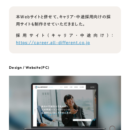
オレンジ・橙色
本Webサイトと併せて、キャリア・中途採用向けの採
用サイトも制作させていただきました。
イエロー・黄色
採用サイト（キャリア・中途向け）：
https://career.all-different.co.jp
グリーン・緑色
ブルー・青色
Design / Website(PC)
パープル・紫色
ピンク・桃色
カラフル・多色
その他