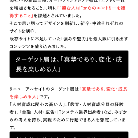
弊社への相談当時、オールディファレント様は「エントリー数
一部をご紹介します
を増加させること」、特に
「”望む人材”からのエントリーを獲
教育
得すること」
を課題とされていました。
ブックマークしたサイト
そこで思い切ってデザインを刷新し、新卒・中途それぞれの
サイトを制作。
インフラ関連
既存サイトに不足していた「強みや魅力」を最大限に引き出す
コンテンツを盛り込みました。
広告・メディア・放送
ターゲット層は、「真摯であり、変化・成
不動産
長を楽しめる人」
農林・水産
すべて
リニューアルサイトのターゲット層は
「真摯であり、変化・成長
（624件）
を楽しめる人」
です。
コーポレート・企業サイト
（278件）
金融・保険業
「人材育成に関心の高い人」、「教育・人材育成分野の経験
ブランドサイト・サービスサイト
（85件）
者」、「金融・人材・広告・ITシステム業界出身者」など、みずか
その他サービス業
求人・採用サイト
（61件）
らの考えを持ち、実現のために行動できる人を想定していま
す。
ECサイト（オンラインショップ）
（43件）
物流・運送