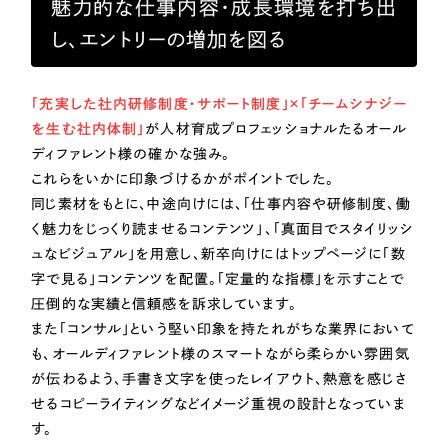
ポータルサイト・メディアサイト
魅力的な仕事内容・成長環境を打ち出
（39件）
LP（ランディングページ）
し、エントリーの増加を図る
（28件）
NPO・一般社団法人
キャンペーン・プロモーションサイト
（12件）
ブランディング（ロゴ・印刷物）
人材サービス
（90件）
「充実した社内研修制度・サポート制度」×「チームシナジー
を生む社内体制」
が人材育成プロフェッショナルたるオール
その他
（1件）
その他
ディファレント様の確かな強み。
これらをいかに印象づけるかがポイントでした。
お客様インタビュー
色
同じ素材をもとに、中途向けには、「仕事内容や研修制度、働
く魅力をじっくり読ませるコンテンツ」、「真面目でスタイリッシ
ュなビジュアル」を用意し、新卒向けにはトップページに「数
ホワイト・白色
字で見る」コンテンツを配置。「定量的な指標」を示すことで
圧倒的な実績と信頼感を訴求しています。
また「コンサル」という堅い印象を持たれがちな業界において
グレー・黒色
も、オールディファレント様のスマートながら柔らかい雰囲気
が伝わるよう、手書き文字を使ったレイアウト、熱意を感じさ
ベージュ・茶色
せるコピーライティングなどイメージ重視の設計となっていま
す。
レッド・赤色