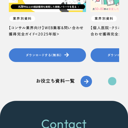
業界別資料
業界別資料
【コンサル業界向け】WEB集客＆問い合わせ
【個人医院・クリニッ
獲得完全ガイド＜2025年版＞
合わせ獲得完全ガイド
ダウンロードする（無料）
ダウンロード
お役立ち資料一覧
Contact