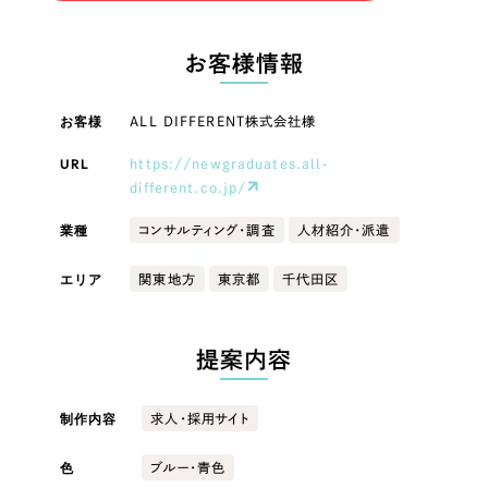
LP（ランディングページ）
（28件）
マーケティングDX支援
LP（ランディングページ）
キャンペーン・プロモーションサイト
（12件）
お客様情報
Webサイト制作
ブランディング（ロゴ・印刷物）
キャンペーン・プロモーション
（90件）
サイト
その他
（1件）
お客様
ALL DIFFERENT株式会社様
コーポレートサイト制作
オプションサービス
URL
https://newgraduates.all-
ブランディング（ロゴ・印刷物）
採用サイト制作
different.co.jp/
お客様インタビュー
ECサイト制作
その他
業種
コンサルティング・調査
人材紹介・派遣
Outsourcing
ブランドサイト制作
エリア
関東地方
東京都
千代田区
業種
?
よくある質問
アウトソーシング（代行支援）
提案内容
リープ・プロジェクト
製造業
「反響強化」を目的としたマーケティング代行
リープ・プロジェクト
／
マーケティング代行
制作内容
求人・採用サイト
建設・建築
リープ・リクルーティング
SEO対策によるアクセス獲得、反響獲得などの"Webマーケティング"から、
ライン領域のマーケティングまでまるっと代行
「採用強化」を目的とした採用業務代行
色
ブルー・青色
卸売・小売