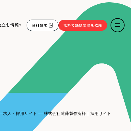
役立ち情報
資料請求
無料で課題整理を依頼
ce
リープ・リクルーティング
／
採用業務代行
求人票作成・面接など各種業務代行、採用の仕組み作り支
３点セット
援
リープ・キャリア
／
人材紹介サービス
sへの取り組み
完全成功報酬型のスカウト型ハイクラス人材紹介（岐阜・愛
知）
報
求人・採用サイト
株式会社遠藤製作所様｜採用サイト
2件）