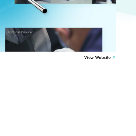
ト
（12件）
90件）
療・福祉
g
士業
View Website
）
教育
ケティング代行
林・水産
業務代行
PO・一般社団法人