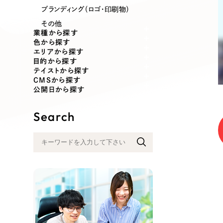
業種
ブランディング（ロゴ・印刷物）
その他
業種から探す
色から探す
エリアから探す
製造業
建設・建築
目的から探す
テイストから探す
CMSから探す
コンサルティング・調査
観光・レジ
公開日から探す
Search
自治体・官公庁
美容・エス
インフラ関連
広告・メデ
金融・保険業
その他サ
人材サービス
その他