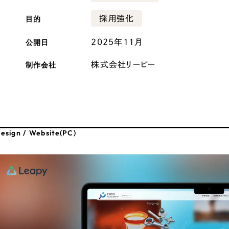
広報ブログ
目的
採用強化
メルマガアーカイブ
公開日
2025年11月
制作会社
株式会社リーピー
プライバシーポリシー
情報セキュ
クッキーポリシー
サイトマップ
esign / Website(PC)
客様も歓迎。
セプトの策定からお任
化するサイト構成、デザ