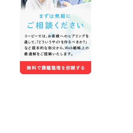
色
ホワイト・白色
グレー
オレンジ・橙色
イエロ
パープル・紫色
ピンク
さらに条件を追加する