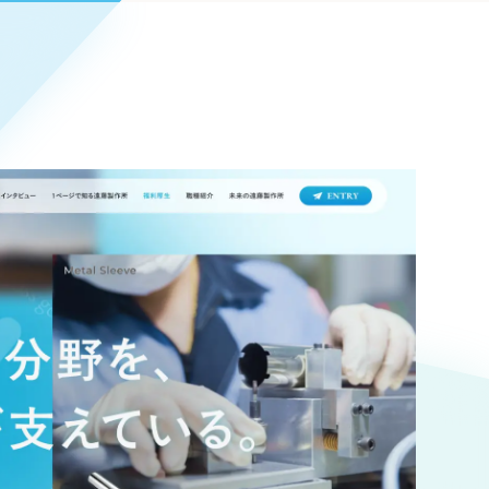
Pace
／
クラウド型工数管理ツール
日報ツールで案件ごとの営業利益をリアルタイムに可視化
発信
信
Cサイト（オンラインショップ）
）
ランディング（ロゴ・印刷物）
85件）
43件）
39件）