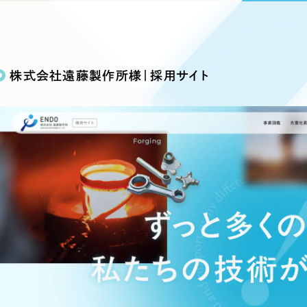
込み検索
ブランディング（ロゴ・印刷物）
ブランディング支援
・プロジェクト
広報ブログ
（90件）
／
マーケティング代行
リーピーの取り組みに関するお知らせ・イベントの様子を
策によるアクセス獲得、反響獲得などの"Webマーケティン
その他
（1件）
オプションサービス
代表ブログ
などのオフライン領域のマーケティングまでまるっと代行
株式会社遠藤製作所様｜採用サイト
代表川口が経営・Web戦略・地方創生に関する情報を発
お客様インタビュー
メールマガジンアーカイブ
過去に配信したメールマガジンのアーカイブ
制作実績
イト・サービスサイト
求人・採用サイト
E
すべて
（624件）
コーポレート・企業サイト
（278件
ディングページ）
キャンペーン・プロモーション
ブ
ブランドサイト・サービスサイト
（
サイト
求人・採用サイト
（61件）
ECサイト（オンラインショップ）
（
ポータルサイト・メディアサイト
（
LP（ランディングページ）
（28件）