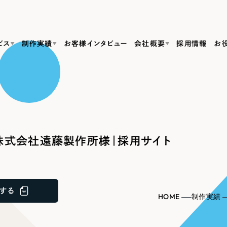
ビス
制作実績
お客様インタビュー
会社概要
採用情報
お
Web Produ
すべて
（624件）
コーポレート・企業サイト
（278件）
リーピーがわかる資料３点セット
bサイト制作
ブランドサイト・サービスサイト
リーピーが選ばれる理由
（85件）
リーピーのWebサイト制作・会社概要・サービスがわかる
会社概要
株式会社遠藤製作所様｜採用サイト
の中か
ご紹介し
求人・採用サイト
お役立ち資料
（61件）
Webサイト制作
ポレートサイト制作
採用サイト制作
代表挨拶
SDG
すぐに使える資料をダウンロード
ECサイト（オンラインショップ）
（43件）
コーポレートサイト制作
サイト制作
ブランドサイト制作
ポータルサイト・メディアサイト
メディア掲載・取材依頼
新着情
（39件）
する
採用サイト制作
HOME
制作実績
LP（ランディングページ）
（28件）
よくある質問
ト
ECサイト制作
リーピーブログ
採用情報
キャンペーン・プロモーションサイト
（1
ブランドサイト制作
Webデザイン・Webマーケティングに関する情報を発信