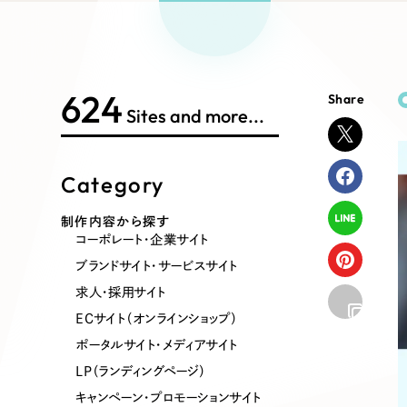
Works Search
絞り
リープ
SEO対
グ"から、
広報支援
624
Share
制作内容
Sites and more...
Category
コーポレート・企業サイト
ブランドサ
制作内容から探す
コーポレート・企業サイト
ポータルサイト・メディアサイト
LP（ラン
ブランドサイト・サービスサイト
求人・採用サイト
ECサイト（オンラインショップ）
その他
ポータルサイト・メディアサイト
LP（ランディングページ）
キャンペーン・プロモーションサイト