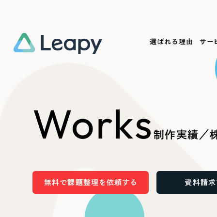
選ばれる理由
サー
Service
Works
Company
Useful
Works
サービス紹介
制作実績
会社概要
お役立ち情報
We
制作実績／
一過性の広告に頼らず、
全国1,400社以上の支援実績
可能性をひらくデザインで
リーピーによるお役立ち情報を
コー
「仕組み」と「ノウハウ」を残す資産型DX
ら
しあわせな毎日をつくる
ます
支援をご提供します
実績の一部をご紹介します
EC
無料で課題整理を依頼する
資料請求
?
ブックマークしたサイ