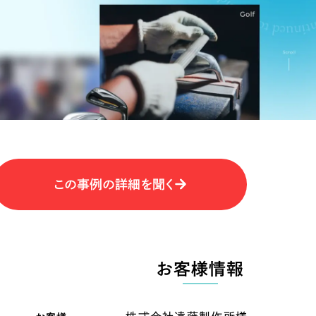
キャンペーン・プロモーションサイ
ブランディング（ロゴ・印刷物）
（
その他
（1件）
卸売・小売
医
Outsourcin
ャー
人材紹介・派遣
アウトソーシング（代行支援
テ
IT・インターネット
この事例の詳細を聞く
リープ・プロジェクト
「反響強化」を目的としたマー
ィア・放送
不動産
農
リープ・リクルーティング
「採用強化」を目的とした採用
お客様情報
ービス業
物流・運送
N
その他のサービス