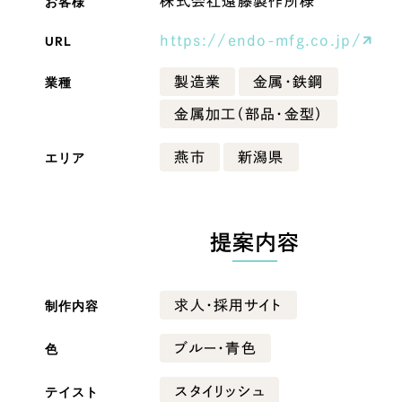
お客様
株式会社遠藤製作所様
Company
URL
https://endo-mfg.co.jp/
業種
製造業
金属・鉄鋼
会社情報
金属加工（部品・金型）
会社概要
エリア
燕市
新潟県
・黒色
ベージュ・茶色
代表挨拶
SDGsに向けた取り組み
ー・黄色
グリーン・緑色
メディア掲載と取材依頼
提案内容
新着情報
・桃色
カラフル・多色
採用情報
制作内容
求人・採用サイト
ブログ
色
ブルー・青色
リーピーブログ
テイスト
スタイリッシュ
代表ブログ