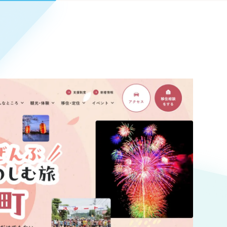
Pace
／
クラウド型工数管理ツール
日報ツールで案件ごとの営業利益をリアルタイムに可視化
発信
信
Cサイト（オンラインショップ）
）
ランディング（ロゴ・印刷物）
85件）
43件）
39件）