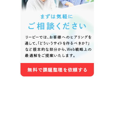
色
ホワイト・白色
グレー
オレンジ・橙色
イエロ
パープル・紫色
ピンク
さらに条件を追加する