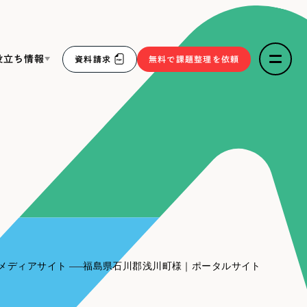
役立ち情報
資料請求
無料で課題整理を依頼
ce
リープ・リクルーティング
／
採用業務代行
求人票作成・面接など各種業務代行、採用の仕組み作り支
３点セット
援
リープ・キャリア
／
人材紹介サービス
sへの取り組み
完全成功報酬型のスカウト型ハイクラス人材紹介（岐阜・愛
知）
報
メディアサイト
福島県石川郡浅川町様｜ポータルサイト
2件）