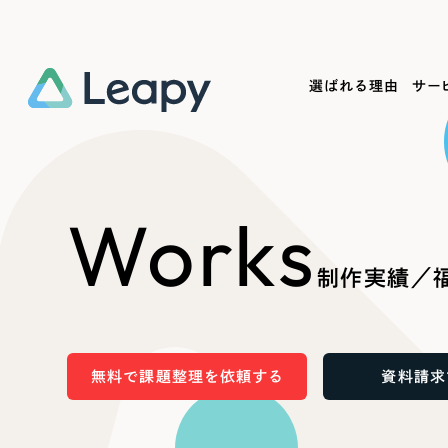
選ばれる理由
サー
Service
Works
Company
Useful
Works
サービス紹介
制作実績
会社概要
お役立ち情報
We
制作実績／
一過性の広告に頼らず、
全国1,400社以上の支援実績
可能性をひらくデザインで
リーピーによるお役立ち情報を
コー
「仕組み」と「ノウハウ」を残す資産型DX
ら
しあわせな毎日をつくる
ます
支援をご提供します
実績の一部をご紹介します
EC
無料で課題整理を依頼する
資料請求
?
ブックマークしたサイ