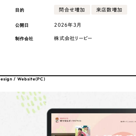
広報ブログ
目的
問合せ増加
来店数増加
メルマガアーカイブ
公開日
2026年3月
制作会社
株式会社リーピー
プライバシーポリシー
情報セキュ
クッキーポリシー
サイトマップ
esign / Website(PC)
客様も歓迎。
セプトの策定からお任
化するサイト構成、デザ