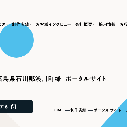
ビス
制作実績
お客様インタビュー
会社概要
採用情報
お
Web Produ
すべて
（624件）
コーポレート・企業サイト
（278件）
リーピーがわかる資料３点セット
bサイト制作
ブランドサイト・サービスサイト
リーピーが選ばれる理由
（85件）
リーピーのWebサイト制作・会社概要・サービスがわかる
会社概要
福島県石川郡浅川町様｜ポータルサイト
の中か
ご紹介し
求人・採用サイト
お役立ち資料
（61件）
Webサイト制作
ポレートサイト制作
採用サイト制作
代表挨拶
SDG
すぐに使える資料をダウンロード
ECサイト（オンラインショップ）
（43件）
コーポレートサイト制作
サイト制作
ブランドサイト制作
ポータルサイト・メディアサイト
メディア掲載・取材依頼
新着情
（39件）
する
採用サイト制作
HOME
制作実績
ポータルサイト・
LP（ランディングページ）
（28件）
よくある質問
ト
ECサイト制作
リーピーブログ
採用情報
キャンペーン・プロモーションサイト
（1
ブランドサイト制作
Webデザイン・Webマーケティングに関する情報を発信