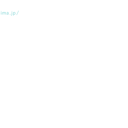
hima.jp/
レッド・赤色
ブルー・青色
その他