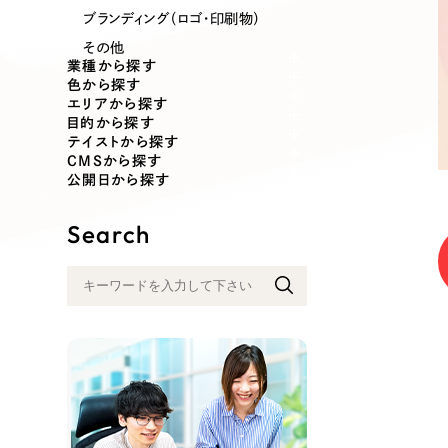
業種
ブランディング（ロゴ・印刷物）
その他
業種から探す
色から探す
エリアから探す
製造業
建設・建築
目的から探す
テイストから探す
CMSから探す
コンサルティング・調査
観光・レジ
公開日から探す
Search
自治体・官公庁
美容・エス
インフラ関連
広告・メデ
金融・保険業
その他サ
人材サービス
その他