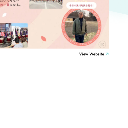
ト
（12件）
90件）
療・福祉
g
士業
View Website
）
教育
ケティング代行
林・水産
業務代行
PO・一般社団法人