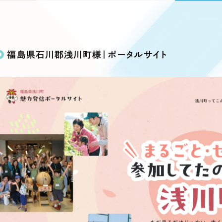
込み検索
ブランディング（ロゴ・印刷物）
ブランディング支援
・プロジェクト
広報ブログ
（90件）
／
マーケティング代行
リーピーの取り組みに関するお知らせ・イベントの様子を
策によるアクセス獲得、反響獲得などの"Webマーケティン
その他
（1件）
オプションサービス
代表ブログ
などのオフライン領域のマーケティングまでまるっと代行
福島県石川郡浅川町様｜ポータルサイト
代表川口が経営・Web戦略・地方創生に関する情報を発
お客様インタビュー
メールマガジンアーカイブ
過去に配信したメールマガジンのアーカイブ
制作実績
イト・サービスサイト
求人・採用サイト
E
すべて
（624件）
コーポレート・企業サイト
（278件
ディングページ）
キャンペーン・プロモーション
ブ
ブランドサイト・サービスサイト
（
サイト
求人・採用サイト
（61件）
ECサイト（オンラインショップ）
（
ポータルサイト・メディアサイト
（
LP（ランディングページ）
（28件）