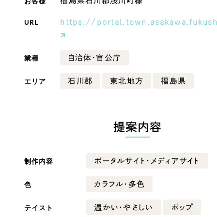
お客様
福島県石川郡浅川町様
Company
URL
https://portal.town.asakawa.fukus
業種
自治体・官公庁
会社情報
会社概要
エリア
石川郡
東北地方
福島県
・黒色
ベージュ・茶色
代表挨拶
SDGsに向けた取り組み
ー・黄色
グリーン・緑色
提案内容
メディア掲載と取材依頼
新着情報
・桃色
カラフル・多色
採用情報
制作内容
ポータルサイト・メディアサイト
ブログ
色
カラフル・多色
リーピーブログ
テイスト
温かい・やさしい
ポップ
代表ブログ