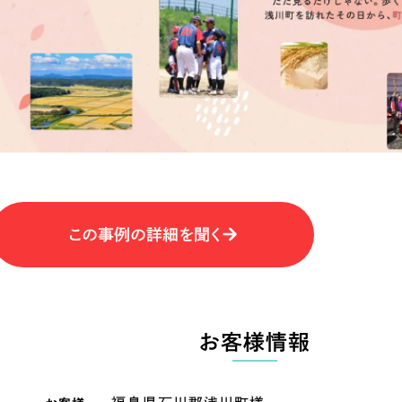
キャンペーン・プロモーションサイ
ブランディング（ロゴ・印刷物）
（
その他
（1件）
卸売・小売
医
Outsourcin
ャー
人材紹介・派遣
アウトソーシング（代行支援
テ
IT・インターネット
この事例の詳細を聞く
リープ・プロジェクト
「反響強化」を目的としたマー
ィア・放送
不動産
農
リープ・リクルーティング
「採用強化」を目的とした採用
お客様情報
ービス業
物流・運送
N
その他のサービス