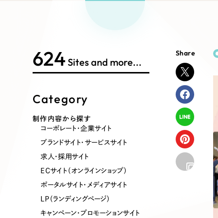
Works Search
絞り
リープ
SEO対
グ"から、
広報支援
624
Share
制作内容
Sites and more...
Category
コーポレート・企業サイト
ブランドサ
制作内容から探す
コーポレート・企業サイト
ポータルサイト・メディアサイト
LP（ラン
ブランドサイト・サービスサイト
求人・採用サイト
ECサイト（オンラインショップ）
その他
ポータルサイト・メディアサイト
LP（ランディングページ）
キャンペーン・プロモーションサイト