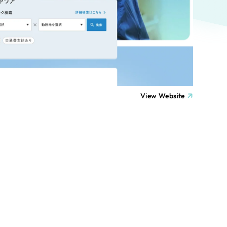
ト
（12件）
90件）
療・福祉
g
士業
View Website
）
教育
ケティング代行
林・水産
業務代行
PO・一般社団法人