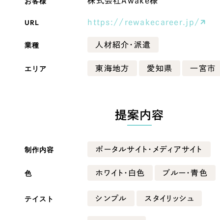
お客様
株式会社Awake様
Company
URL
https://rewakecareer.jp/
業種
人材紹介・派遣
会社情報
エリア
東海地方
愛知県
一宮市
会社概要
・黒色
ベージュ・茶色
代表挨拶
SDGsに向けた取り組み
提案内容
ー・黄色
グリーン・緑色
メディア掲載と取材依頼
新着情報
制作内容
ポータルサイト・メディアサイト
・桃色
カラフル・多色
採用情報
色
ホワイト・白色
ブルー・青色
ブログ
テイスト
シンプル
スタイリッシュ
リーピーブログ
代表ブログ