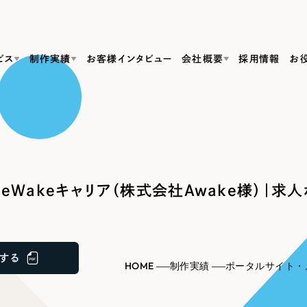
ビス
制作実績
お客様インタビュー
会社概要
採用情報
お
Web Produ
すべて
（624件）
コーポレート・企業サイト
（278件）
リーピーがわかる資料３点セット
bサイト制作
ブランドサイト・サービスサイト
リーピーが選ばれる理由
（85件）
リーピーのWebサイト制作・会社概要・サービスがわかる
会社概要
eWakeキャリア（株式会社Awake様）｜求
の中か
ご紹介し
求人・採用サイト
お役立ち資料
（61件）
Webサイト制作
ポレートサイト制作
採用サイト制作
代表挨拶
SDG
すぐに使える資料をダウンロード
ECサイト（オンラインショップ）
（43件）
コーポレートサイト制作
サイト制作
ブランドサイト制作
ポータルサイト・メディアサイト
メディア掲載・取材依頼
新着情
（39件）
する
採用サイト制作
HOME
制作実績
ポータルサイト・
LP（ランディングページ）
（28件）
よくある質問
ト
ECサイト制作
リーピーブログ
採用情報
キャンペーン・プロモーションサイト
（1
ブランドサイト制作
Webデザイン・Webマーケティングに関する情報を発信