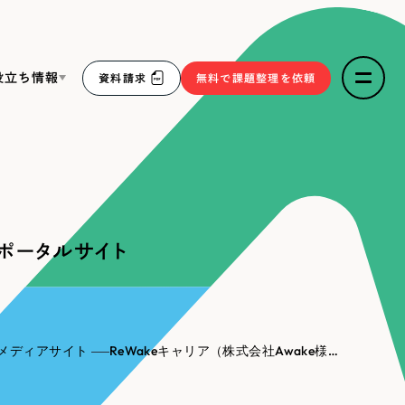
役立ち情報
資料請求
無料で課題整理を依頼
ce
リープ・リクルーティング
／
採用業務代行
求人票作成・面接など各種業務代行、採用の仕組み作り支
３点セット
援
人ポータルサイト
リープ・キャリア
／
人材紹介サービス
sへの取り組み
完全成功報酬型のスカウト型ハイクラス人材紹介（岐阜・愛
知）
報
メディアサイト
ReWakeキャリア（株式会社Awake様）｜求人ポータルサイト
2件）