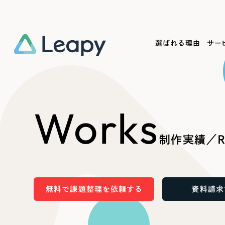
選ばれる理由
サー
Service
Works
Company
Useful
Works
サービス紹介
制作実績
会社概要
お役立ち情報
We
制作実績／R
一過性の広告に頼らず、
全国1,400社以上の支援実績
可能性をひらくデザインで
リーピーによるお役立ち情報を
コー
「仕組み」と「ノウハウ」を残す資産型DX
ら
しあわせな毎日をつくる
ます
支援をご提供します
実績の一部をご紹介します
EC
無料で課題整理を依頼する
資料請求
?
ブックマークしたサイ