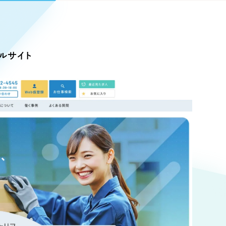
Pace
／
クラウド型工数管理ツール
日報ツールで案件ごとの営業利益をリアルタイムに可視化
発信
タルサイト
信
Cサイト（オンラインショップ）
）
ランディング（ロゴ・印刷物）
85件）
43件）
39件）