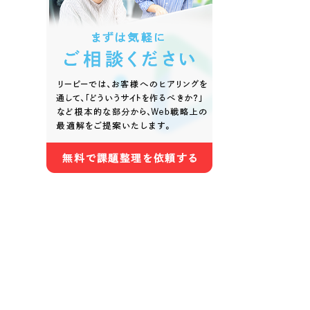
色
ホワイト・白色
グレー
オレンジ・橙色
イエロ
パープル・紫色
ピンク
さらに条件を追加する