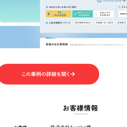
キャンペーン・プロモーションサイ
ブランディング（ロゴ・印刷物）
（
その他
（1件）
卸売・小売
医
Outsourcin
ャー
人材紹介・派遣
アウトソーシング（代行支援
テ
IT・インターネット
この事例の詳細を聞く
リープ・プロジェクト
「反響強化」を目的としたマー
ィア・放送
不動産
農
リープ・リクルーティング
「採用強化」を目的とした採用
お客様情報
ービス業
物流・運送
N
その他のサービス