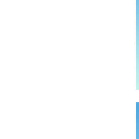
058-215-00
24時間受付
無料で課題整理を依頼する
資料請求する