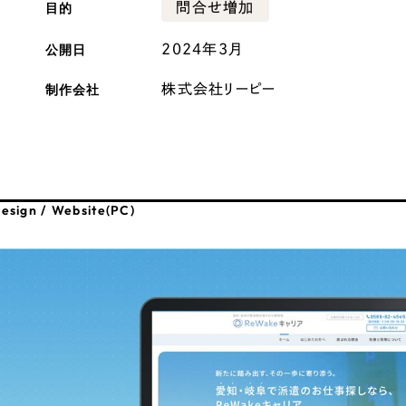
目的
問合せ増加
広報ブログ
公開日
2024年3月
メルマガアーカイブ
制作会社
株式会社リーピー
プライバシーポリシー
情報セキュ
esign / Website(PC)
クッキーポリシー
サイトマップ
客様も歓迎。
セプトの策定からお任
化するサイト構成、デザ