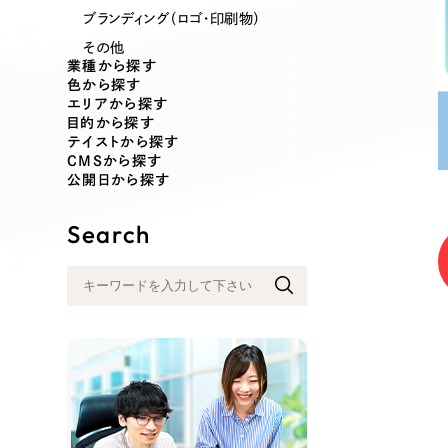
業種
ブランディング（ロゴ・印刷物）
その他
業種から探す
色から探す
エリアから探す
製造業
建設・建築
目的から探す
テイストから探す
CMSから探す
コンサルティング・調査
観光・レジ
公開日から探す
Search
自治体・官公庁
美容・エス
インフラ関連
広告・メデ
金融・保険業
その他サ
人材サービス
その他