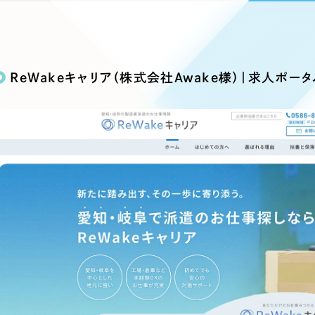
込み検索
ブランディング（ロゴ・印刷物）
ブランディング支援
・プロジェクト
広報ブログ
（90件）
／
マーケティング代行
リーピーの取り組みに関するお知らせ・イベントの様子を
策によるアクセス獲得、反響獲得などの"Webマーケティン
その他
（1件）
オプションサービス
代表ブログ
などのオフライン領域のマーケティングまでまるっと代行
ReWakeキャリア（株式会社Awake様）｜求人ポー
代表川口が経営・Web戦略・地方創生に関する情報を発
お客様インタビュー
メールマガジンアーカイブ
過去に配信したメールマガジンのアーカイブ
制作実績
イト・サービスサイト
求人・採用サイト
E
すべて
（624件）
コーポレート・企業サイト
（278件
ディングページ）
キャンペーン・プロモーション
ブ
ブランドサイト・サービスサイト
（
サイト
求人・採用サイト
（61件）
ECサイト（オンラインショップ）
（
ポータルサイト・メディアサイト
（
LP（ランディングページ）
（28件）