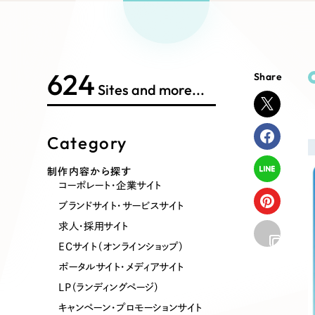
Works Search
絞り
リープ
SEO対
グ"から、
広報支援
624
Share
制作内容
Sites and more...
Category
コーポレート・企業サイト
ブランドサ
制作内容から探す
コーポレート・企業サイト
ポータルサイト・メディアサイト
LP（ラン
ブランドサイト・サービスサイト
求人・採用サイト
ECサイト（オンラインショップ）
その他
ポータルサイト・メディアサイト
LP（ランディングページ）
キャンペーン・プロモーションサイト