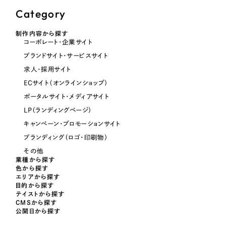
Category
オレンジ・橙色
制作内容から探す
コーポレート・企業サイト
イエロー・黄色
ブランドサイト・サービスサイト
求人・採用サイト
グリーン・緑色
ECサイト（オンラインショップ）
ポータルサイト・メディアサイト
ブルー・青色
LP（ランディングページ）
キャンペーン・プロモーションサイト
パープル・紫色
ブランディング（ロゴ・印刷物）
その他
業種から探す
ピンク・桃色
色から探す
エリアから探す
目的から探す
カラフル・多色
テイストから探す
CMSから探す
公開日から探す
その他