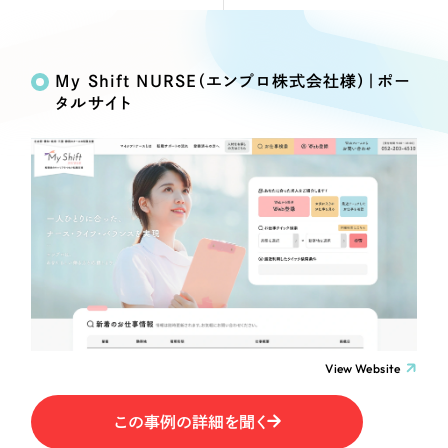
Webサイト制作
Works
絞り込み検
選ばれる理由
コーポレートサイト制作
Search
索
採用サイト制作
My Shift NURSE（エンプロ株式会社様）｜ポー
サービス
タルサイト
ECサイト制作
制作内容
Service
ブランドサイト制作
サービス紹介
ブランディング支援
コーポレート・企業サイト
一過性の広告に頼らず、
「仕組み」と「ノウハウ」
制作実績
を残す資産型DX支援をご提供します
ブランドサイト・サービスサイト
すべて
（624件）
コーポレート・企業サイト
（278件）
求人・採用サイト
ブランドサイト・サービスサイト
（85件）
求人・採用サイト
ECサイト（オンラインショップ）
（61件）
View Website
ECサイト（オンラインショップ）
（43件）
ポータルサイト・メディアサイト
この事例の詳細を聞く
ポータルサイト・メディアサイト
（39件）