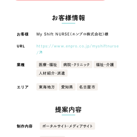
LP（ランディングページ）
（28件）
マーケティングDX支援
LP（ランディングページ）
キャンペーン・プロモーションサイト
（12件）
お客様情報
Webサイト制作
ブランディング（ロゴ・印刷物）
キャンペーン・プロモーション
（90件）
サイト
その他
（1件）
お客様
My Shift NURSE（エンプロ株式会社）様
コーポレートサイト制作
オプションサービス
URL
https://www.enpro.co.jp/myshiftnurse
ブランディング（ロゴ・印刷物）
採用サイト制作
/
お客様インタビュー
ECサイト制作
その他
業種
医療・福祉
病院・クリニック
福祉・介護
Outsourcing
人材紹介・派遣
ブランドサイト制作
業種
エリア
東海地方
愛知県
名古屋市
?
よくある質問
アウトソーシング（代行支援）
リープ・プロジェクト
製造業
提案内容
「反響強化」を目的としたマーケティング代行
リープ・プロジェクト
／
マーケティング代行
建設・建築
リープ・リクルーティング
SEO対策によるアクセス獲得、反響獲得などの"Webマーケティング"から、
ライン領域のマーケティングまでまるっと代行
制作内容
ポータルサイト・メディアサイト
「採用強化」を目的とした採用業務代行
卸売・小売