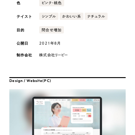
採用DX支援
その他のサービス
色
ピンク・桃色
医療・福祉
リープ・リクルーティング
／
採用業務代行
テイスト
シンプル
かわいい系
ナチュラル
プライバシーポリシー
情報セキュリティ方針
求人票作成・面接など各種業務代行、採用の仕組み作り支援
目的
問合せ増加
AI倫理ポリシー
クッキーポリシー
サイトマップ
リープ・キャリア
コンサルティング・調査
／
人材紹介サービス
ウェブアクセシビリティ方針
完全成功報酬型のスカウト型ハイクラス人材紹介（岐阜・愛知）
公開日
2021年8月
観光・レジャー
カイゼンDX支援
制作会社
株式会社リーピー
人材紹介・派遣
Pace
／
クラウド型工数管理ツール
日報ツールで案件ごとの営業利益をリアルタイムに可視化
Design / Website(PC)
士業
制作実績
自治体・官公庁
Works
美容・エステ
制作実績
IT・インターネット
全国1,400社以上の支援実績の中から
実績の