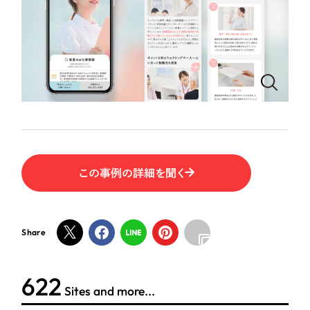
ポータルサイト・メディアサイト
（39件）
LP（ランディングページ）
（28件）
NPO・一般社団法人
キャンペーン・プロモーションサイト
（12件）
ブランディング（ロゴ・印刷物）
人材サービス
（90件）
その他
（1件）
その他
お客様インタビュー
色
この事例の詳細を聞く
ホワイト・白色
グレー・黒色
Share
ベージュ・茶色
622
Sites and more...
レッド・赤色