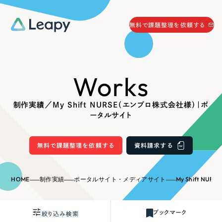
058-215-0066
無料で課題整理を依頼する
24時間受付
無料で課題整理を依頼する
Works
資料請求
する
資料請求する
制作実績／My Shift NURSE（エンプロ株式会社様）｜ポ
無料で課題整理を依頼
する
ータルサイト
Company
無料で課題整理を依頼する
資料請求する
会社情報
採用情報
Web Produce
HOME
制作実績
ポータルサイト・メディアサイト
My Shift NUR
お役立ち情報
リーピーが選ばれる理由
会社概要
ブックマーク
絞り込み検索