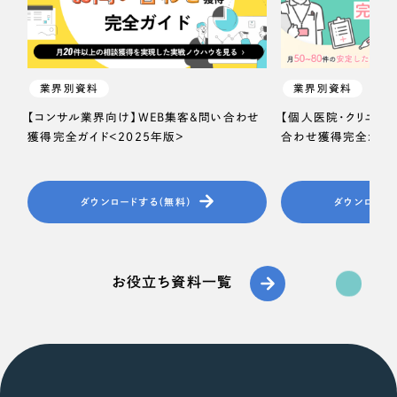
業界別資料
業界別資料
【コンサル業界向け】WEB集客＆問い合わせ
【個人医院・クリニッ
獲得完全ガイド＜2025年版＞
合わせ獲得完全ガイド
ダウンロードする（無料）
ダウンロード
お役立ち資料一覧