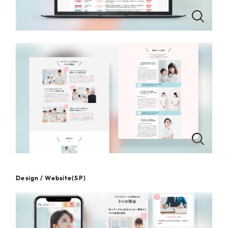
一部をご紹介します
教育
ブックマークしたサイト
インフラ関連
広告・メディア・放送
不動産
農林・水産
すべて
（624件）
コーポレート・企業サイト
（278件）
金融・保険業
Design / Website(SP)
ブランドサイト・サービスサイト
（85件）
その他サービス業
求人・採用サイト
（61件）
ECサイト（オンラインショップ）
（43件）
物流・運送