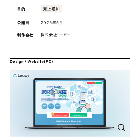
採用DX支援
その他のサービス
目的
売上増加
医療・福祉
リープ・リクルーティング
／
採用業務代行
公開日
2025年6月
プライバシーポリシー
情報セキュリティ方針
求人票作成・面接など各種業務代行、採用の仕組み作り支援
AI倫理ポリシー
クッキーポリシー
サイトマップ
リープ・キャリア
コンサルティング・調査
／
人材紹介サービス
制作会社
株式会社リーピー
ウェブアクセシビリティ方針
完全成功報酬型のスカウト型ハイクラス人材紹介（岐阜・愛知）
観光・レジャー
カイゼンDX支援
Design / Website(PC)
人材紹介・派遣
Pace
／
クラウド型工数管理ツール
日報ツールで案件ごとの営業利益をリアルタイムに可視化
士業
制作実績
自治体・官公庁
Works
美容・エステ
制作実績
IT・インターネット
全国1,400社以上の支援実績の中から
実績の