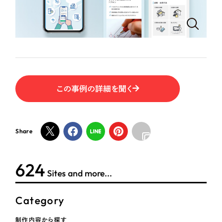
ポータルサイト・メディアサイト
（39件）
LP（ランディングページ）
（28件）
NPO・一般社団法人
キャンペーン・プロモーションサイト
（12件）
ブランディング（ロゴ・印刷物）
人材サービス
（90件）
その他
（1件）
その他
この事例の詳細を聞く
お客様インタビュー
色
Share
ホワイト・白色
624
グレー・黒色
Sites and more...
ベージュ・茶色
Category
レッド・赤色
制作内容から探す