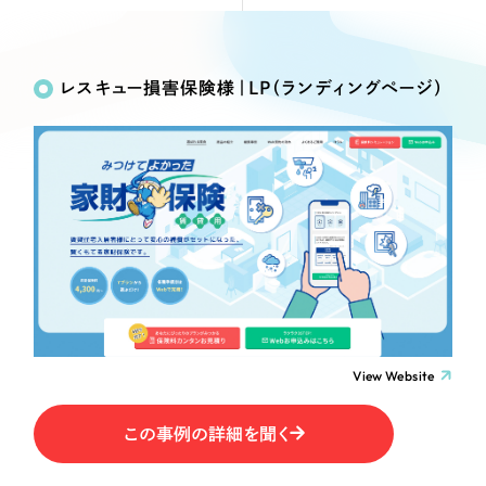
Webサイト制作
Works
絞り込み検
選ばれる理由
コーポレートサイト制作
Search
索
採用サイト制作
レスキュー損害保険様｜LP（ランディングページ）
サービス
ECサイト制作
制作内容
Service
ブランドサイト制作
サービス紹介
ブランディング支援
コーポレート・企業サイト
一過性の広告に頼らず、
「仕組み」と「ノウハウ」
制作実績
を残す資産型DX支援をご提供します
ブランドサイト・サービスサイト
すべて
（624件）
コーポレート・企業サイト
（278件）
求人・採用サイト
ブランドサイト・サービスサイト
（85件）
View Website
求人・採用サイト
ECサイト（オンラインショップ）
（61件）
ECサイト（オンラインショップ）
（43件）
この事例の詳細を聞く
ポータルサイト・メディアサイト
ポータルサイト・メディアサイト
（39件）