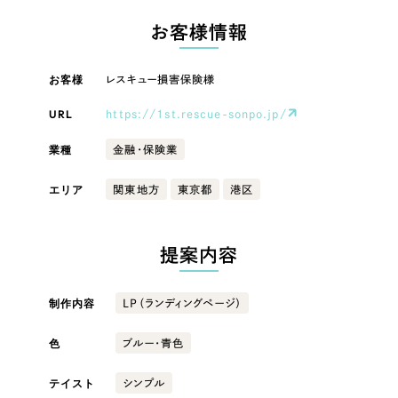
LP（ランディングページ）
（28件）
マーケティングDX支援
LP（ランディングページ）
お客様情報
キャンペーン・プロモーションサイト
（12件）
Webサイト制作
ブランディング（ロゴ・印刷物）
キャンペーン・プロモーション
（90件）
お客様
レスキュー損害保険様
サイト
その他
（1件）
コーポレートサイト制作
URL
https://1st.rescue-sonpo.jp/
オプションサービス
ブランディング（ロゴ・印刷物）
採用サイト制作
業種
金融・保険業
お客様インタビュー
ECサイト制作
その他
エリア
関東地方
東京都
港区
Outsourcing
ブランドサイト制作
業種
提案内容
?
よくある質問
アウトソーシング（代行支援）
リープ・プロジェクト
製造業
制作内容
LP（ランディングページ）
「反響強化」を目的としたマーケティング代行
リープ・プロジェクト
／
マーケティング代行
色
建設・建築
ブルー・青色
リープ・リクルーティング
SEO対策によるアクセス獲得、反響獲得などの"Webマーケティング"から、
ライン領域のマーケティングまでまるっと代行
「採用強化」を目的とした採用業務代行
テイスト
シンプル
卸売・小売