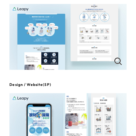
一部をご紹介します
教育
ブックマークしたサイト
インフラ関連
広告・メディア・放送
不動産
農林・水産
Design / Website(SP)
すべて
（624件）
コーポレート・企業サイト
（278件）
金融・保険業
ブランドサイト・サービスサイト
（85件）
その他サービス業
求人・採用サイト
（61件）
ECサイト（オンラインショップ）
（43件）
物流・運送