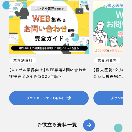
業界別資料
業界別資料
【コンサル業界向け】WEB集客＆問い合わせ
【個人医院・クリニッ
獲得完全ガイド＜2025年版＞
合わせ獲得完全ガイド
ダウンロードする（無料）
ダウンロード
お役立ち資料一覧