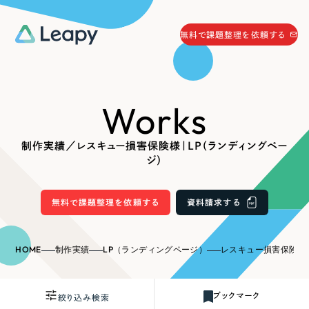
058-215-0066
無料で課題整理を依頼する
24時間受付
無料で課題整理を依頼する
Works
資料請求
する
資料請求する
制作実績／レスキュー損害保険様｜LP（ランディングペー
無料で課題整理を依頼
する
ジ）
Company
無料で課題整理を依頼する
資料請求する
会社情報
採用情報
Web Produce
HOME
制作実績
LP（ランディングページ）
レスキュー損害保険様｜L
お役立ち情報
リーピーが選ばれる理由
会社概要
ブックマーク
絞り込み検索