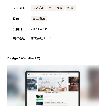
採用DX支援
その他のサービス
テイスト
シンプル
ナチュラル
和風
医療・福祉
リープ・リクルーティング
／
採用業務代行
プライバシーポリシー
情報セキュリティ方針
求人票作成・面接など各種業務代行、採用の仕組み作り支援
目的
売上増加
AI倫理ポリシー
クッキーポリシー
サイトマップ
リープ・キャリア
コンサルティング・調査
／
人材紹介サービス
公開日
2021年5月
ウェブアクセシビリティ方針
完全成功報酬型のスカウト型ハイクラス人材紹介（岐阜・愛知）
観光・レジャー
制作会社
株式会社リーピー
カイゼンDX支援
人材紹介・派遣
Pace
／
クラウド型工数管理ツール
Design / Website(PC)
日報ツールで案件ごとの営業利益をリアルタイムに可視化
士業
制作実績
自治体・官公庁
Works
美容・エステ
制作実績
IT・インターネット
全国1,400社以上の支援実績の中から
実績の