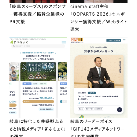
「岐阜スゥープス」のスポンサ
cinema staff主催
ー獲得支援／協賛企業様の
「OOPARTS 2026」のスポ
PR支援
ンサー獲得支援／Webサイト
運営
岐阜に特化した共感型ふる
岐阜のリーダーボイス
さと納税メディア「ぎふちょく」
「GIFU42メディアネットワー
の運営
ク」の共同運営