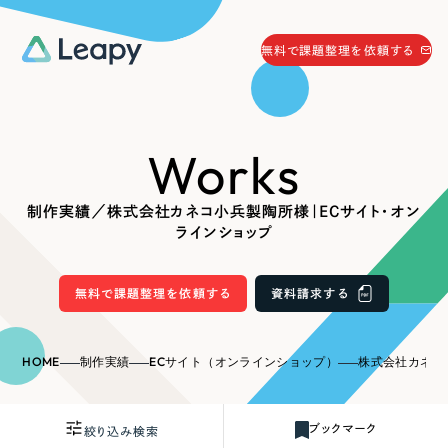
058-215-0066
無料で課題整理を依頼する
24時間受付
無料で課題整理を依頼する
Works
資料請求
する
資料請求する
制作実績／株式会社カネコ小兵製陶所様｜ECサイト・オン
無料で課題整理を依頼
する
ラインショップ
Company
無料で課題整理を依頼する
資料請求する
会社情報
採用情報
Web Produce
HOME
制作実績
ECサイト（オンラインショップ）
株式会社カネコ小兵製
お役立ち情報
リーピーが選ばれる理由
会社概要
ブックマーク
絞り込み検索