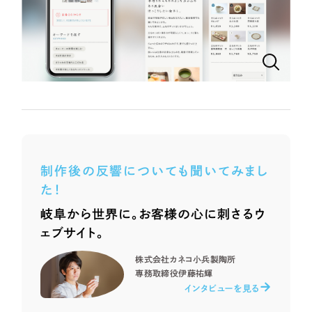
ポータルサイト・メディアサイト
（39件）
LP（ランディングページ）
（28件）
NPO・一般社団法人
キャンペーン・プロモーションサイト
（12件）
ブランディング（ロゴ・印刷物）
人材サービス
（90件）
その他
（1件）
その他
お客様インタビュー
色
制作後の反響についても聞いてみまし
た！
ホワイト・白色
岐阜から世界に。お客様の心に刺さるウ
ェブサイト。
グレー・黒色
株式会社カネコ小兵製陶所
ベージュ・茶色
専務取締役
伊藤祐輝
インタビューを見る
レッド・赤色