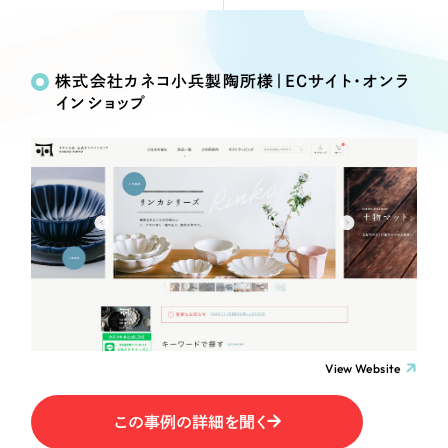
Webサイト制作
Works
絞り込み検
選ばれる理由
コーポレートサイト制作
Search
索
採用サイト制作
株式会社カネコ小兵製陶所様｜ECサイト・オンラ
サービス
インショップ
ECサイト制作
制作内容
Service
ブランドサイト制作
サービス紹介
ブランディング支援
コーポレート・企業サイト
一過性の広告に頼らず、
「仕組み」と「ノウハウ」
制作実績
を残す資産型DX支援をご提供します
ブランドサイト・サービスサイト
すべて
（624件）
コーポレート・企業サイト
（278件）
求人・採用サイト
ブランドサイト・サービスサイト
（85件）
求人・採用サイト
ECサイト（オンラインショップ）
（61件）
View Website
ECサイト（オンラインショップ）
（43件）
ポータルサイト・メディアサイト
この事例の詳細を聞く
ポータルサイト・メディアサイト
（39件）