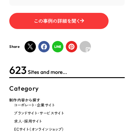
オレンジ・橙色
この事例の詳細を聞く
イエロー・黄色
Share
グリーン・緑色
ブルー・青色
624
Sites and more...
パープル・紫色
Category
ピンク・桃色
制作内容から探す
コーポレート・企業サイト
ブランドサイト・サービスサイト
カラフル・多色
求人・採用サイト
ECサイト（オンラインショップ）
その他