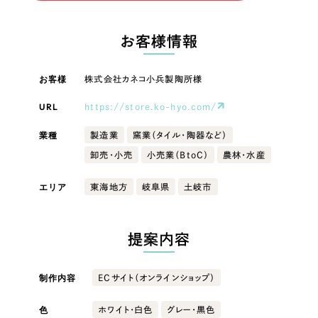
LP（ランディングページ）
（28件）
マーケティングDX支援
LP（ランディングページ）
キャンペーン・プロモーションサイト
（12件）
お客様情報
Webサイト制作
ブランディング（ロゴ・印刷物）
キャンペーン・プロモーション
（90件）
サイト
その他
（1件）
お客様
株式会社カネコ小兵製陶所様
コーポレートサイト制作
オプションサービス
URL
https://store.ko-hyo.com/
ブランディング（ロゴ・印刷物）
採用サイト制作
お客様インタビュー
業種
製造業
窯業（タイル・陶器など）
ECサイト制作
その他
卸売・小売
小売業（BtoC）
農林・水産
Outsourcing
ブランドサイト制作
業種
エリア
東海地方
岐阜県
土岐市
?
よくある質問
アウトソーシング（代行支援）
リープ・プロジェクト
製造業
提案内容
「反響強化」を目的としたマーケティング代行
リープ・プロジェクト
／
マーケティング代行
建設・建築
リープ・リクルーティング
SEO対策によるアクセス獲得、反響獲得などの"Webマーケティング"から、
制作内容
ECサイト（オンラインショップ）
ライン領域のマーケティングまでまるっと代行
「採用強化」を目的とした採用業務代行
色
ホワイト・白色
グレー・黒色
卸売・小売