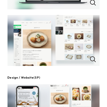
一部をご紹介します
教育
ブックマークしたサイト
インフラ関連
広告・メディア・放送
不動産
農林・水産
すべて
（624件）
コーポレート・企業サイト
（278件）
金融・保険業
Design / Website(SP)
ブランドサイト・サービスサイト
（85件）
その他サービス業
求人・採用サイト
（61件）
ECサイト（オンラインショップ）
（43件）
物流・運送