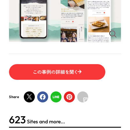
ポータルサイト・メディアサイト
（39件）
LP（ランディングページ）
（28件）
NPO・一般社団法人
キャンペーン・プロモーションサイト
（12件）
ブランディング（ロゴ・印刷物）
人材サービス
（90件）
その他
（1件）
その他
お客様インタビュー
色
この事例の詳細を聞く
ホワイト・白色
グレー・黒色
Share
ベージュ・茶色
623
Sites and more...
レッド・赤色