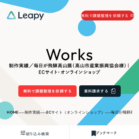
058-215-0066
無料で課題整理を依頼する
24時間受付
無料で課題整理を依頼する
Works
資料請求
する
資料請求する
制作実績／毎日が飛騨高山展（高山市産業振興協会様）｜
無料で課題整理を依頼
する
ECサイト・オンラインショップ
Company
無料で課題整理を依頼する
資料請求する
会社情報
採用情報
Web Produce
HOME
制作実績
ECサイト（オンラインショップ）
毎日が飛騨高山展（高山市産
お役立ち情報
リーピーが選ばれる理由
会社概要
ブックマーク
絞り込み検索