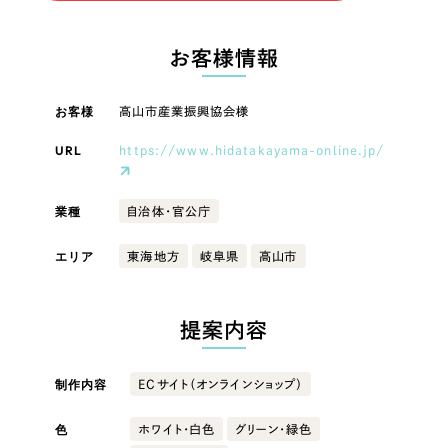
LP（ランディングページ）
（28件）
マーケティングDX支援
LP（ランディングページ）
キャンペーン・プロモーションサイト
（12件）
お客様情報
Webサイト制作
ブランディング（ロゴ・印刷物）
キャンペーン・プロモーション
（90件）
サイト
その他
（1件）
お客様
高山市産業振興協会様
コーポレートサイト制作
オプションサービス
URL
https://www.hidatakayama-online.jp/
ブランディング（ロゴ・印刷物）
採用サイト制作
お客様インタビュー
ECサイト制作
その他
業種
自治体・官公庁
Outsourcing
ブランドサイト制作
エリア
東海地方
岐阜県
高山市
業種
?
よくある質問
アウトソーシング（代行支援）
提案内容
リープ・プロジェクト
製造業
「反響強化」を目的としたマーケティング代行
リープ・プロジェクト
／
マーケティング代行
制作内容
ECサイト（オンラインショップ）
建設・建築
リープ・リクルーティング
SEO対策によるアクセス獲得、反響獲得などの"Webマーケティング"から、
ライン領域のマーケティングまでまるっと代行
「採用強化」を目的とした採用業務代行
色
ホワイト・白色
グリーン・緑色
卸売・小売