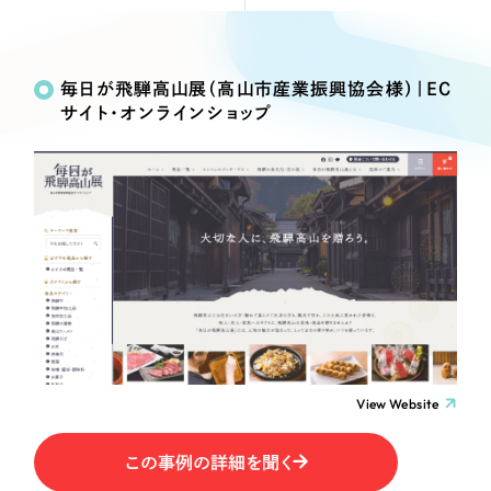
Webサイト制作
Works
絞り込み検
選ばれる理由
コーポレートサイト制作
Search
索
採用サイト制作
毎日が飛騨高山展（高山市産業振興協会様）｜EC
サービス
サイト・オンラインショップ
ECサイト制作
制作内容
Service
ブランドサイト制作
サービス紹介
ブランディング支援
コーポレート・企業サイト
一過性の広告に頼らず、
「仕組み」と「ノウハウ」
制作実績
を残す資産型DX支援をご提供します
ブランドサイト・サービスサイト
すべて
（624件）
コーポレート・企業サイト
（278件）
求人・採用サイト
ブランドサイト・サービスサイト
（85件）
求人・採用サイト
ECサイト（オンラインショップ）
（61件）
View Website
ECサイト（オンラインショップ）
（43件）
ポータルサイト・メディアサイト
この事例の詳細を聞く
ポータルサイト・メディアサイト
（39件）