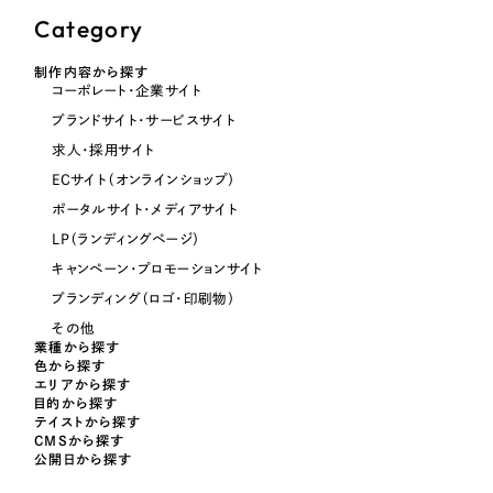
Category
オレンジ・橙色
制作内容から探す
コーポレート・企業サイト
イエロー・黄色
ブランドサイト・サービスサイト
求人・採用サイト
グリーン・緑色
ECサイト（オンラインショップ）
ポータルサイト・メディアサイト
ブルー・青色
LP（ランディングページ）
キャンペーン・プロモーションサイト
ブランディング（ロゴ・印刷物）
パープル・紫色
その他
業種から探す
ピンク・桃色
色から探す
エリアから探す
目的から探す
カラフル・多色
テイストから探す
CMSから探す
公開日から探す
その他