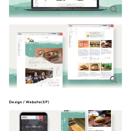
一部をご紹介します
教育
ブックマークしたサイト
インフラ関連
広告・メディア・放送
不動産
農林・水産
すべて
（624件）
コーポレート・企業サイト
（278件）
金融・保険業
Design / Website(SP)
ブランドサイト・サービスサイト
（85件）
その他サービス業
求人・採用サイト
（61件）
ECサイト（オンラインショップ）
（43件）
物流・運送