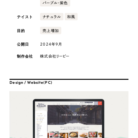
採用DX支援
その他のサービス
パープル・紫色
医療・福祉
リープ・リクルーティング
／
採用業務代行
テイスト
ナチュラル
和風
プライバシーポリシー
情報セキュリティ方針
求人票作成・面接など各種業務代行、採用の仕組み作り支援
目的
売上増加
AI倫理ポリシー
クッキーポリシー
サイトマップ
リープ・キャリア
コンサルティング・調査
／
人材紹介サービス
ウェブアクセシビリティ方針
完全成功報酬型のスカウト型ハイクラス人材紹介（岐阜・愛知）
公開日
2024年9月
観光・レジャー
カイゼンDX支援
制作会社
株式会社リーピー
人材紹介・派遣
Pace
／
クラウド型工数管理ツール
日報ツールで案件ごとの営業利益をリアルタイムに可視化
Design / Website(PC)
士業
制作実績
自治体・官公庁
Works
美容・エステ
制作実績
IT・インターネット
全国1,400社以上の支援実績の中から
実績の