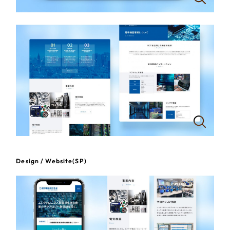
一部をご紹介します
教育
ブックマークしたサイト
インフラ関連
広告・メディア・放送
不動産
農林・水産
すべて
（624件）
金融・保険業
Design / Website(SP)
コーポレート・企業サイト
（278件）
ブランドサイト・サービスサイト
（85件）
その他サービス業
求人・採用サイト
（61件）
物流・運送
ECサイト（オンラインショップ）
（43件）