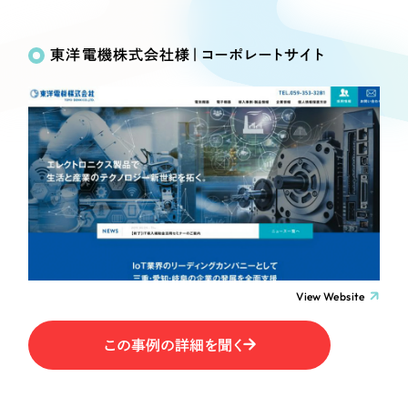
Works
絞り込み検
Webサイト制作
選ばれる理由
Search
索
コーポレートサイト制作
東洋電機株式会社様｜コーポレートサイト
採用サイト制作
サービス
制作内容
ECサイト制作
Service
ブランドサイト制作
コーポレート・企業サイト
サービス紹介
ブランディング支援
一過性の広告に頼らず、
「仕組み」と「ノウハウ」
制作実績
ブランドサイト・サービスサイト
を残す資産型DX支援をご提供します
すべて
（624件）
求人・採用サイト
コーポレート・企業サイト
（278件）
ブランドサイト・サービスサイト
（85件）
View Website
ECサイト（オンラインショップ）
求人・採用サイト
（61件）
この事例の詳細を聞く
ECサイト（オンラインショップ）
ポータルサイト・メディアサイト
（43件）
ポータルサイト・メディアサイト
（39件）
LP（ランディングページ）