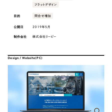
採用DX支援
その他のサービス
フラットデザイン
医療・福祉
リープ・リクルーティング
／
採用業務代行
目的
問合せ増加
プライバシーポリシー
情報セキュリティ方針
求人票作成・面接など各種業務代行、採用の仕組み作り支援
コンサルティング・調査
AI倫理ポリシー
クッキーポリシー
サイトマップ
リープ・キャリア
／
人材紹介サービス
公開日
2019年5月
ウェブアクセシビリティ方針
完全成功報酬型のスカウト型ハイクラス人材紹介（岐阜・愛知）
観光・レジャー
制作会社
株式会社リーピー
カイゼンDX支援
人材紹介・派遣
Pace
／
クラウド型工数管理ツール
Design / Website(PC)
日報ツールで案件ごとの営業利益をリアルタイムに可視化
士業
自治体・官公庁
制作実績
Works
美容・エステ
制作実績
IT・インターネット
全国1,400社以上の支援実績の中から
実績の