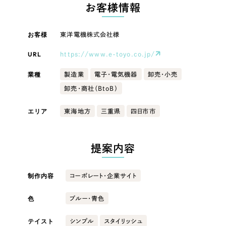
LP（ランディングページ）
（28件）
お客様情報
マーケティングDX支援
キャンペーン・プロモーションサイト
（12件）
キャンペーン・プロモーション
お客様
東洋電機株式会社様
Webサイト制作
ブランディング（ロゴ・印刷物）
（90件）
サイト
その他
（1件）
URL
https://www.e-toyo.co.jp/
コーポレートサイト制作
ブランディング（ロゴ・印刷物）
オプションサービス
業種
製造業
電子・電気機器
卸売・小売
採用サイト制作
卸売・商社（BtoB）
お客様インタビュー
その他
ECサイト制作
エリア
東海地方
三重県
四日市市
業種
Outsourcing
ブランドサイト制作
?
よくある質問
提案内容
アウトソーシング（代行支援）
製造業
リープ・プロジェクト
制作内容
コーポレート・企業サイト
「反響強化」を目的としたマーケティング代行
リープ・プロジェクト
建設・建築
／
マーケティング代行
リープ・リクルーティング
SEO対策によるアクセス獲得、反響獲得などの"Webマーケティング"から、
色
ブルー・青色
ライン領域のマーケティングまでまるっと代行
「採用強化」を目的とした採用業務代行
卸売・小売
テイスト
シンプル
スタイリッシュ