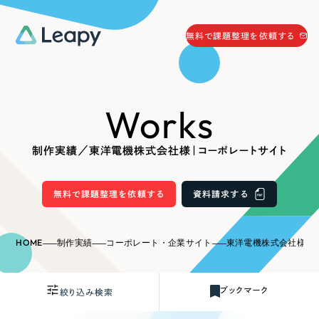
058-215-0066
無料で課題整理を依頼する
24時間受付
無料で課題整理を依頼する
Works
資料請求
する
資料請求する
制作実績／東洋電機株式会社様｜コーポレートサイト
無料で課題整理を依頼
する
Company
無料で課題整理を依頼する
資料請求する
会社情報
採用情報
HOME
制作実績
コーポレート・企業サイト
東洋電機株式会社様｜
Web Produce
お役立ち情報
ブックマーク
絞り込み検索
リーピーが選ばれる理由
会社概要