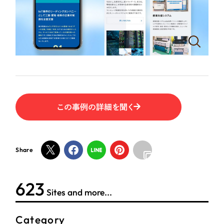
ポータルサイト・メディアサイト
（39件）
NPO・一般社団法人
LP（ランディングページ）
（28件）
キャンペーン・プロモーションサイト
（12件）
人材サービス
ブランディング（ロゴ・印刷物）
（90件）
その他
その他
（1件）
色
お客様インタビュー
この事例の詳細を聞く
ホワイト・白色
Share
グレー・黒色
623
ベージュ・茶色
Sites and more...
レッド・赤色
Category