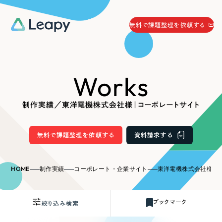
058-215-0066
無料で課題整理を依頼する
24時間受付
無料で課題整理を依頼する
Works
資料請求
する
資料請求する
制作実績／東洋電機株式会社様｜コーポレートサイト
無料で課題整理を依頼
する
Company
無料で課題整理を依頼する
資料請求する
会社情報
採用情報
HOME
制作実績
コーポレート・企業サイト
東洋電機株式会社様｜
Web Produce
お役立ち情報
ブックマーク
絞り込み検索
リーピーが選ばれる理由
会社概要