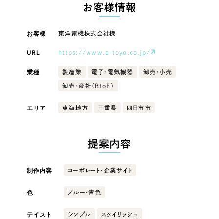
LP（ランディングページ）
（28件）
お客様情報
マーケティングDX支援
キャンペーン・プロモーションサイト
（12件）
キャンペーン・プロモーション
お客様
東洋電機株式会社様
Webサイト制作
ブランディング（ロゴ・印刷物）
（90件）
サイト
その他
（1件）
URL
https://www.e-toyo.co.jp/
コーポレートサイト制作
ブランディング（ロゴ・印刷物）
オプションサービス
業種
製造業
電子・電気機器
卸売・小売
採用サイト制作
卸売・商社（BtoB）
お客様インタビュー
その他
ECサイト制作
エリア
東海地方
三重県
四日市市
業種
Outsourcing
ブランドサイト制作
?
よくある質問
提案内容
アウトソーシング（代行支援）
製造業
リープ・プロジェクト
制作内容
コーポレート・企業サイト
「反響強化」を目的としたマーケティング代行
リープ・プロジェクト
建設・建築
／
マーケティング代行
リープ・リクルーティング
SEO対策によるアクセス獲得、反響獲得などの"Webマーケティング"から、
色
ブルー・青色
ライン領域のマーケティングまでまるっと代行
「採用強化」を目的とした採用業務代行
卸売・小売
テイスト
シンプル
スタイリッシュ