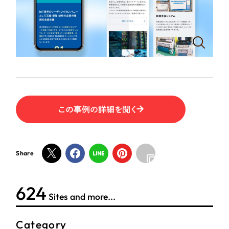
ポータルサイト・メディアサイト
（39件）
NPO・一般社団法人
LP（ランディングページ）
（28件）
キャンペーン・プロモーションサイト
（12件）
人材サービス
ブランディング（ロゴ・印刷物）
（90件）
その他
その他
（1件）
色
お客様インタビュー
この事例の詳細を聞く
ホワイト・白色
Share
グレー・黒色
624
ベージュ・茶色
Sites and more...
レッド・赤色
Category