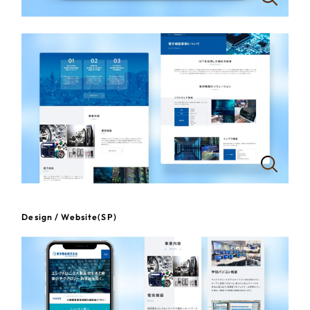
一部をご紹介します
教育
ブックマークしたサイト
インフラ関連
広告・メディア・放送
不動産
農林・水産
すべて
（624件）
金融・保険業
Design / Website(SP)
コーポレート・企業サイト
（278件）
ブランドサイト・サービスサイト
（85件）
その他サービス業
求人・採用サイト
（61件）
物流・運送
ECサイト（オンラインショップ）
（43件）