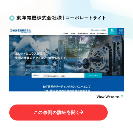
Works
絞り込み検
Webサイト制作
選ばれる理由
Search
索
コーポレートサイト制作
東洋電機株式会社様｜コーポレートサイト
採用サイト制作
サービス
制作内容
ECサイト制作
Service
ブランドサイト制作
コーポレート・企業サイト
サービス紹介
ブランディング支援
一過性の広告に頼らず、
「仕組み」と「ノウハウ」
制作実績
ブランドサイト・サービスサイト
を残す資産型DX支援をご提供します
すべて
（624件）
求人・採用サイト
コーポレート・企業サイト
（278件）
ブランドサイト・サービスサイト
（85件）
View Website
ECサイト（オンラインショップ）
求人・採用サイト
（61件）
この事例の詳細を聞く
ECサイト（オンラインショップ）
ポータルサイト・メディアサイト
（43件）
ポータルサイト・メディアサイト
（39件）
LP（ランディングページ）