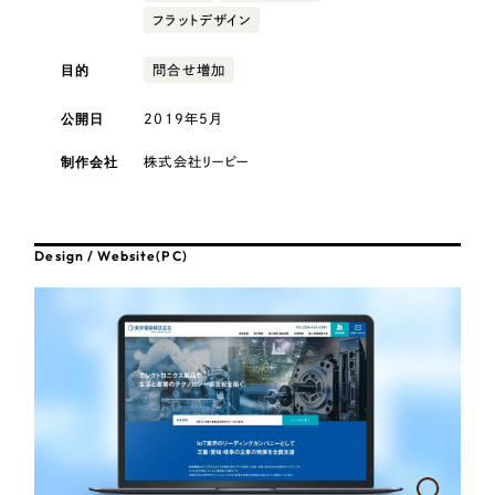
採用DX支援
その他のサービス
フラットデザイン
医療・福祉
リープ・リクルーティング
／
採用業務代行
目的
問合せ増加
プライバシーポリシー
情報セキュリティ方針
求人票作成・面接など各種業務代行、採用の仕組み作り支援
コンサルティング・調査
AI倫理ポリシー
クッキーポリシー
サイトマップ
リープ・キャリア
／
人材紹介サービス
公開日
2019年5月
ウェブアクセシビリティ方針
完全成功報酬型のスカウト型ハイクラス人材紹介（岐阜・愛知）
観光・レジャー
制作会社
株式会社リーピー
カイゼンDX支援
人材紹介・派遣
Pace
／
クラウド型工数管理ツール
Design / Website(PC)
日報ツールで案件ごとの営業利益をリアルタイムに可視化
士業
自治体・官公庁
制作実績
Works
美容・エステ
制作実績
IT・インターネット
全国1,400社以上の支援実績の中から
実績の