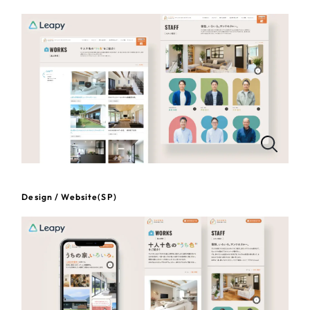
一部をご紹介します
教育
ブックマークしたサイト
インフラ関連
広告・メディア・放送
不動産
農林・水産
Design / Website(SP)
すべて
（624件）
金融・保険業
コーポレート・企業サイト
（278件）
ブランドサイト・サービスサイト
（85件）
その他サービス業
求人・採用サイト
（61件）
物流・運送
ECサイト（オンラインショップ）
（43件）