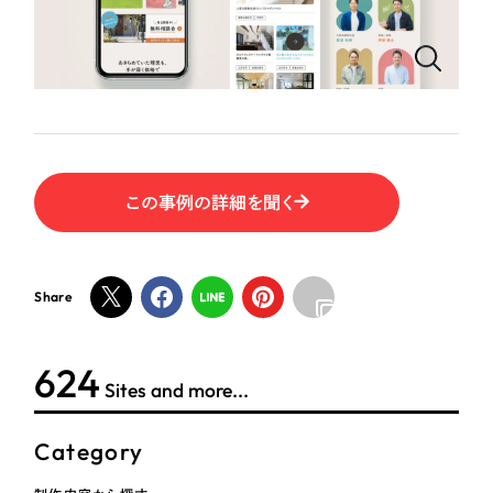
ポータルサイト・メディアサイト
（39件）
NPO・一般社団法人
LP（ランディングページ）
（28件）
キャンペーン・プロモーションサイト
（12件）
人材サービス
ブランディング（ロゴ・印刷物）
（90件）
その他
その他
（1件）
この事例の詳細を聞く
色
お客様インタビュー
ホワイト・白色
Share
グレー・黒色
624
Sites and more...
ベージュ・茶色
Category
レッド・赤色