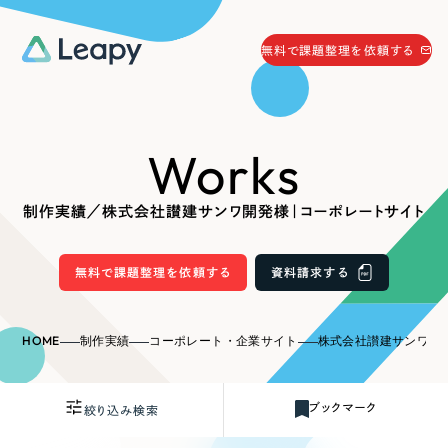
058-215-0066
無料で課題整理を依頼する
24時間受付
無料で課題整理を依頼する
Works
資料請求
する
資料請求する
制作実績／株式会社讃建サンワ開発様｜コーポレートサイト
無料で課題整理を依頼
する
Company
無料で課題整理を依頼する
資料請求する
会社情報
採用情報
HOME
制作実績
コーポレート・企業サイト
株式会社讃建サンワ開発
Web Produce
お役立ち情報
ブックマーク
絞り込み検索
リーピーが選ばれる理由
会社概要