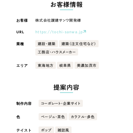
LP（ランディングページ）
（28件）
お客様情報
マーケティングDX支援
キャンペーン・プロモーションサイト
（12件）
キャンペーン・プロモーション
お客様
株式会社讃建サンワ開発様
Webサイト制作
ブランディング（ロゴ・印刷物）
（90件）
サイト
その他
（1件）
URL
https://tochi-sanwa.jp
コーポレートサイト制作
ブランディング（ロゴ・印刷物）
オプションサービス
業種
建設・建築
建築（注文住宅など）
採用サイト制作
工務店・ハウスメーカー
お客様インタビュー
その他
ECサイト制作
エリア
東海地方
岐阜県
美濃加茂市
業種
Outsourcing
ブランドサイト制作
?
よくある質問
提案内容
アウトソーシング（代行支援）
製造業
リープ・プロジェクト
制作内容
コーポレート・企業サイト
「反響強化」を目的としたマーケティング代行
リープ・プロジェクト
建設・建築
／
マーケティング代行
リープ・リクルーティング
SEO対策によるアクセス獲得、反響獲得などの"Webマーケティング"から、
色
ベージュ・茶色
カラフル・多色
ライン領域のマーケティングまでまるっと代行
「採用強化」を目的とした採用業務代行
卸売・小売
テイスト
ポップ
雑誌風