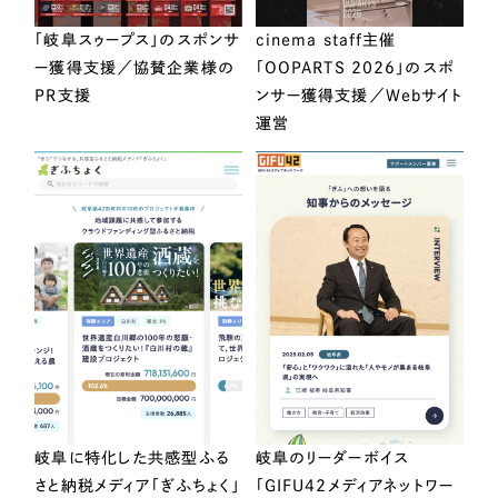
「岐阜スゥープス」のスポンサ
cinema staff主催
ー獲得支援／協賛企業様の
「OOPARTS 2026」のスポ
PR支援
ンサー獲得支援／Webサイト
運営
岐阜に特化した共感型ふる
岐阜のリーダーボイス
さと納税メディア「ぎふちょく」
「GIFU42メディアネットワー