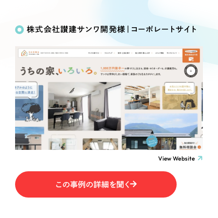
Works
絞り込み検
Webサイト制作
選ばれる理由
Search
索
コーポレートサイト制作
株式会社讃建サンワ開発様｜コーポレートサイト
採用サイト制作
サービス
制作内容
ECサイト制作
Service
ブランドサイト制作
コーポレート・企業サイト
サービス紹介
ブランディング支援
一過性の広告に頼らず、
「仕組み」と「ノウハウ」
制作実績
ブランドサイト・サービスサイト
を残す資産型DX支援をご提供します
すべて
（624件）
求人・採用サイト
コーポレート・企業サイト
（278件）
ブランドサイト・サービスサイト
（85件）
View Website
ECサイト（オンラインショップ）
求人・採用サイト
（61件）
この事例の詳細を聞く
ECサイト（オンラインショップ）
ポータルサイト・メディアサイト
（43件）
ポータルサイト・メディアサイト
（39件）
LP（ランディングページ）