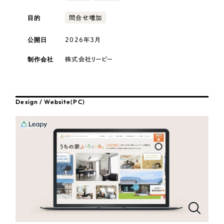
採用DX支援
その他のサービス
医療・福祉
目的
問合せ増加
リープ・リクルーティング
／
採用業務代行
プライバシーポリシー
情報セキュリティ方針
求人票作成・面接など各種業務代行、採用の仕組み作り支援
公開日
2026年3月
コンサルティング・調査
AI倫理ポリシー
クッキーポリシー
サイトマップ
リープ・キャリア
／
人材紹介サービス
制作会社
株式会社リーピー
ウェブアクセシビリティ方針
完全成功報酬型のスカウト型ハイクラス人材紹介（岐阜・愛知）
観光・レジャー
カイゼンDX支援
人材紹介・派遣
Design / Website(PC)
Pace
／
クラウド型工数管理ツール
日報ツールで案件ごとの営業利益をリアルタイムに可視化
士業
自治体・官公庁
制作実績
Works
美容・エステ
制作実績
IT・インターネット
全国1,400社以上の支援実績の中から
実績の