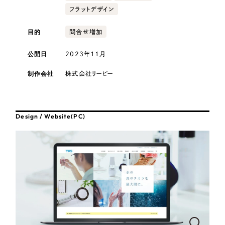
採用DX支援
その他のサービス
フラットデザイン
医療・福祉
リープ・リクルーティング
／
採用業務代行
目的
問合せ増加
プライバシーポリシー
情報セキュリティ方針
求人票作成・面接など各種業務代行、採用の仕組み作り支援
コンサルティング・調査
AI倫理ポリシー
クッキーポリシー
サイトマップ
リープ・キャリア
／
人材紹介サービス
公開日
2023年11月
ウェブアクセシビリティ方針
完全成功報酬型のスカウト型ハイクラス人材紹介（岐阜・愛知）
観光・レジャー
制作会社
株式会社リーピー
カイゼンDX支援
人材紹介・派遣
Pace
／
クラウド型工数管理ツール
Design / Website(PC)
日報ツールで案件ごとの営業利益をリアルタイムに可視化
士業
自治体・官公庁
制作実績
Works
美容・エステ
制作実績
IT・インターネット
全国1,400社以上の支援実績の中から
実績の