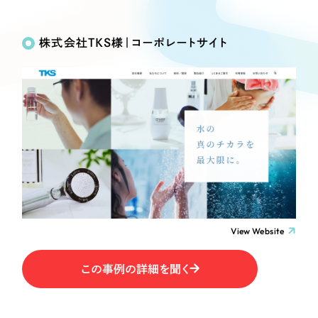
Works
絞り込み検
Webサイト制作
選ばれる理由
Search
索
コーポレートサイト制作
株式会社TKS様｜コーポレートサイト
採用サイト制作
サービス
制作内容
ECサイト制作
Service
ブランドサイト制作
コーポレート・企業サイト
サービス紹介
ブランディング支援
一過性の広告に頼らず、
「仕組み」と「ノウハウ」
制作実績
ブランドサイト・サービスサイト
を残す資産型DX支援をご提供します
すべて
（624件）
求人・採用サイト
コーポレート・企業サイト
（278件）
ブランドサイト・サービスサイト
（85件）
View Website
ECサイト（オンラインショップ）
求人・採用サイト
（61件）
この事例の詳細を聞く
ECサイト（オンラインショップ）
ポータルサイト・メディアサイト
（43件）
ポータルサイト・メディアサイト
（39件）
LP（ランディングページ）