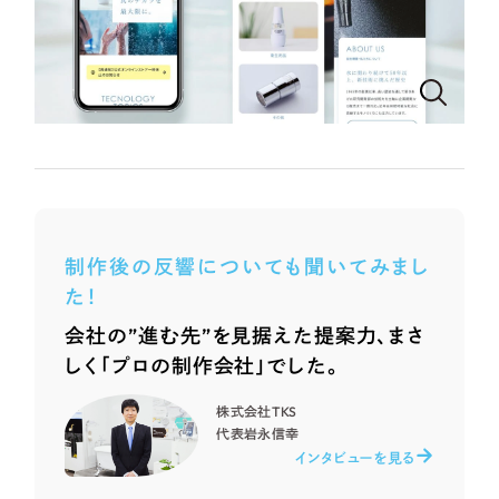
ポータルサイト・メディアサイト
（39件）
NPO・一般社団法人
LP（ランディングページ）
（28件）
キャンペーン・プロモーションサイト
（12件）
人材サービス
ブランディング（ロゴ・印刷物）
（90件）
その他
その他
（1件）
色
お客様インタビュー
制作後の反響についても聞いてみまし
ホワイト・白色
た！
会社の”進む先”を見据えた提案力、まさ
グレー・黒色
しく「プロの制作会社」でした。
ベージュ・茶色
株式会社TKS
代表
岩永信幸
インタビューを見る
レッド・赤色