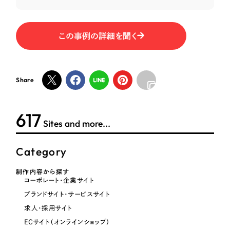
オレンジ・橙色
この事例の詳細を聞く
イエロー・黄色
グリーン・緑色
Share
ブルー・青色
618
Sites and more...
パープル・紫色
Category
ピンク・桃色
制作内容から探す
コーポレート・企業サイト
カラフル・多色
ブランドサイト・サービスサイト
求人・採用サイト
その他
ECサイト（オンラインショップ）