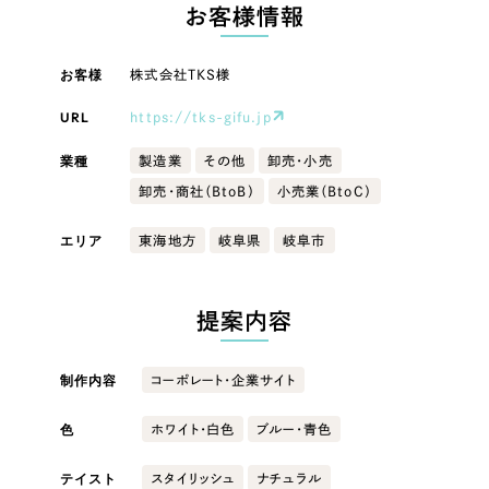
LP（ランディングページ）
（28件）
お客様情報
マーケティングDX支援
キャンペーン・プロモーションサイト
（12件）
キャンペーン・プロモーション
お客様
株式会社TKS様
Webサイト制作
ブランディング（ロゴ・印刷物）
（90件）
サイト
その他
（1件）
URL
https://tks-gifu.jp
コーポレートサイト制作
ブランディング（ロゴ・印刷物）
オプションサービス
業種
製造業
その他
卸売・小売
採用サイト制作
卸売・商社（BtoB）
小売業（BtoC）
お客様インタビュー
その他
ECサイト制作
エリア
東海地方
岐阜県
岐阜市
業種
Outsourcing
ブランドサイト制作
?
よくある質問
提案内容
アウトソーシング（代行支援）
製造業
リープ・プロジェクト
制作内容
コーポレート・企業サイト
「反響強化」を目的としたマーケティング代行
リープ・プロジェクト
建設・建築
／
マーケティング代行
リープ・リクルーティング
SEO対策によるアクセス獲得、反響獲得などの"Webマーケティング"から、
色
ホワイト・白色
ブルー・青色
ライン領域のマーケティングまでまるっと代行
「採用強化」を目的とした採用業務代行
卸売・小売
テイスト
スタイリッシュ
ナチュラル