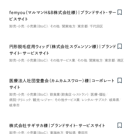
femyou（マルマンH＆B株式会社様）｜ブランドサイト・サー
Nominee
ビスサイト
卸売・小売
小売業（BtoC）
その他
関東地方
東京都
千代田区
円形脱毛症用ウィッグ（株式会社スヴェンソン様）｜ブランド
サイト・サービスサイト
卸売・小売
小売業（BtoC）
その他サービス業
その他
関東地方
東京都
港区
医療法人社団登豊会（カムカムスワロー）様｜コーポレート
サイト
卸売・小売
小売業（BtoC）
飲食業（飲食店・レストラン）
医療・福祉
病院・クリニック
観光・レジャー
その他サービス業
レンタル・サブスク
岐阜県
岐阜市
株式会社サギサカ様｜ブランドサイト・サービスサイト
卸売・小売
小売業（BtoC）
東海地方
愛知県
豊田市