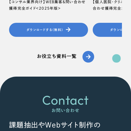
【コンサル業界向け】WEB集客＆問い合わせ
【個人医院・クリニッ
獲得完全ガイド＜2025年版＞
合わせ獲得完全ガイド
ダウンロードする（無料）
ダウンロード
お役立ち資料一覧
Contact
お問い合わせ
課題抽出やWebサイト制作の