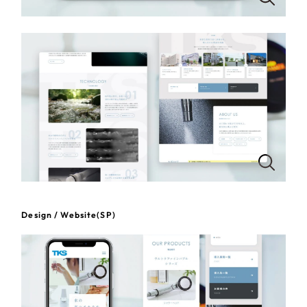
一部をご紹介します
教育
ブックマークしたサイト
インフラ関連
広告・メディア・放送
不動産
農林・水産
すべて
（624件）
金融・保険業
Design / Website(SP)
コーポレート・企業サイト
（278件）
ブランドサイト・サービスサイト
（85件）
その他サービス業
求人・採用サイト
（61件）
物流・運送
ECサイト（オンラインショップ）
（43件）