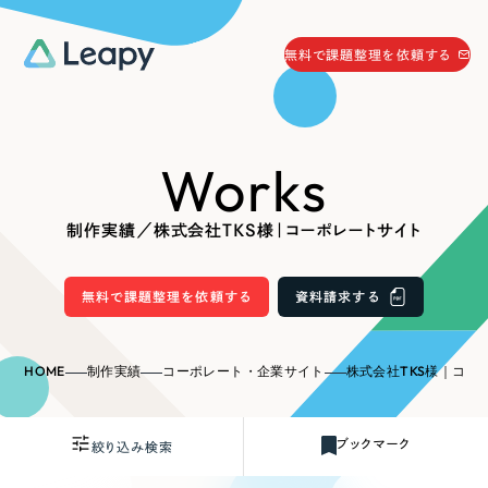
058-215-0066
無料で課題整理を依頼する
24時間受付
無料で課題整理を依頼する
Works
資料請求
する
資料請求する
制作実績／株式会社TKS様｜コーポレートサイト
無料で課題整理を依頼
する
Company
無料で課題整理を依頼する
資料請求する
会社情報
採用情報
HOME
制作実績
コーポレート・企業サイト
株式会社TKS様｜コー
Web Produce
お役立ち情報
ブックマーク
絞り込み検索
リーピーが選ばれる理由
会社概要